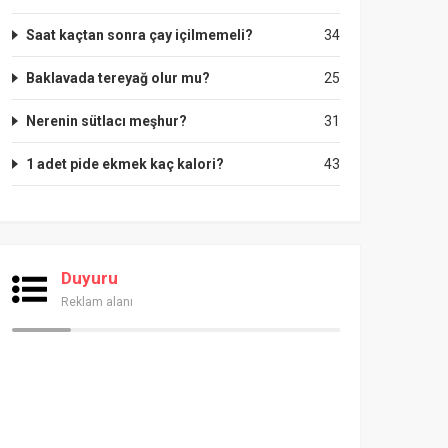
Saat kaçtan sonra çay içilmemeli?
34
Baklavada tereyağ olur mu?
25
Nerenin sütlacı meşhur?
31
1 adet pide ekmek kaç kalori?
43
Duyuru
Reklam alanı