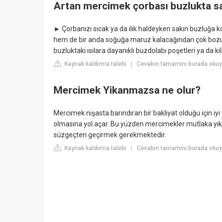
Artan mercimek çorbası buzlukta sa
► Çorbanızı sıcak ya da ılık haldeyken sakın buzluğa 
hem de bir anda soğuğa maruz kalacağından çok bozulu
buzluktaki ısılara dayanıklı buzdolabı poşetleri ya da ki
Kaynak kaldırma talebi
Cevabın tamamını burada oku
|
Mercimek Yikanmazsa ne olur?
Mercimek nişasta barındıran bir bakliyat olduğu için i
olmasına yol açar. Bu yüzden mercimekler mutlaka yıka
süzgeçten geçirmek gerekmektedir.
Kaynak kaldırma talebi
Cevabın tamamını burada okuyu
|