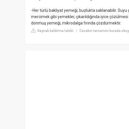
-Her türlü bakliyat yemeği, buzlukta saklanabilir. Suyu
mercimek gibi yemekler, çıkarıldığında iyice çözülmesi 
donmuş yemeği, mikrodalga fırında çözdürmektir.
Kaynak kaldırma talebi
Cevabın tamamını burada okuyu
|