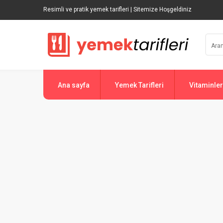
Resimli ve pratik yemek tarifleri | Sitemize Hoşgeldiniz
Ana sayfa
Yemek Tarifleri
Vitaminler