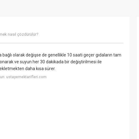
ek nasıl çözdürülür?
bağlı olarak değişse de genellikle 10 saati geçer gıdaların tam
narak ve suyun her 30 dakikada bir değiştirilmesi ile
ekletmekten daha kısa sürer.
un: ustayemektarifleri.com