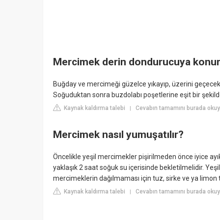
Mercimek derin dondurucuya konu
Buğday ve mercimeği güzelce yıkayıp, üzerini geçecek 
Soğuduktan sonra buzdolabı poşetlerine eşit bir şeki
Kaynak kaldırma talebi
Cevabın tamamını burada okuyu
|
Mercimek nasıl yumuşatılır?
Öncelikle yeşil mercimekler pişirilmeden önce iyice ay
yaklaşık 2 saat soğuk su içerisinde bekletilmelidir. Yeş
mercimeklerin dağılmaması için tuz, sirke ve ya limon 
Kaynak kaldırma talebi
Cevabın tamamını burada okuyu
|