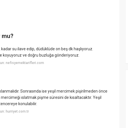
r mu?
kadar su ilave edip, düdüklüde on beş dk haşlıyoruz.
lde koyuyoruz ve doğru buzluğa gönderiyoruz.
n: nefisyemektarifleri.com
ıklanmalıdır. Sonrasında ise yeşil mercimek pişirilmeden önce
il mercimeği ıslatmak pişme süresini de kısaltacaktır. Yeşil
tencereye konulabilir.
n: hurriyet.com.tr