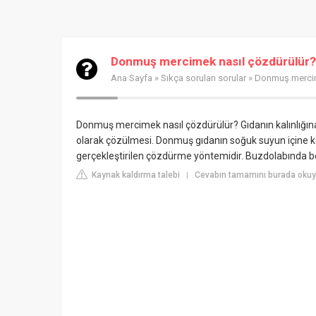
Donmuş mercimek nasıl çözdürülür?
Ana Sayfa
»
Sıkça sorulan sorular
» Donmuş mercim
Donmuş mercimek nasıl çözdürülür? Gıdanın kalınlığına 
olarak çözülmesi. Donmuş gıdanın soğuk suyun içine ko
gerçekleştirilen çözdürme yöntemidir. Buzdolabında b
Kaynak kaldırma talebi
Cevabın tamamını burada okuy
|