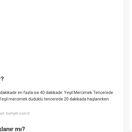
r?
dakikadır en fazla ise 40 dakikadır. Yeşil Mercimek Tencerede
 Yeşil mercimek düdüklü tencerede 20 dakikada haşlanırken
n: hurriyet.com.tr
lanır mı?