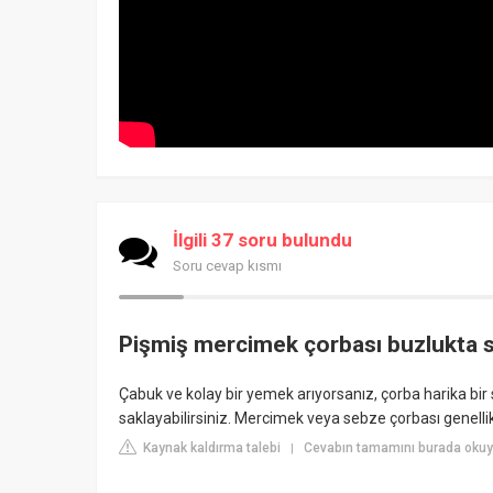
İlgili 37 soru bulundu
Soru cevap kısmı
Pişmiş mercimek çorbası buzlukta s
Çabuk ve kolay bir yemek arıyorsanız, çorba harika bir
saklayabilirsiniz. Mercimek veya sebze çorbası genellikl
Kaynak kaldırma talebi
Cevabın tamamını burada okuyu
|