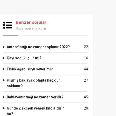
Benzer sorular
Sıkça sorulan sorular
Antep fıstığı ne zaman toplanır 2022?
22
Çayı soğuk içilir mi?
16
Fıstık ağacı suyu sever mi?
44
Pişmiş baklava dolapta kaç gün
27
saklanır?
Baklavanın yağı ne zaman verilir?
45
Günde 2 ekmek yemek kilo aldırır
20
mı?