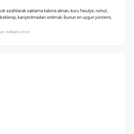
 çok azaltılarak saklama kabına alınan, kuru fasulye, nohut,
beklenip, karıştırılmadan ısıtılmalı. Bunun en uygun yöntemi,
n: milliyet.com.tr