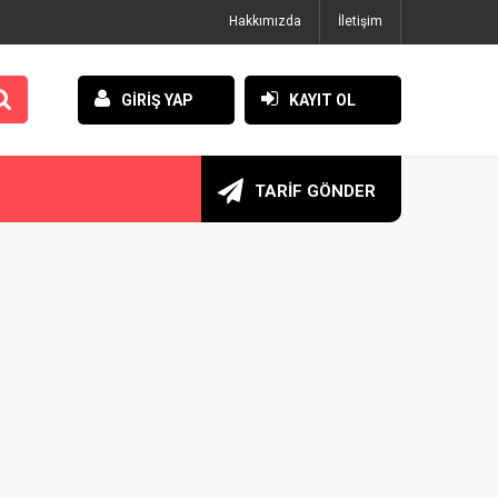
Hakkımızda
İletişim
GİRİŞ YAP
KAYIT OL
TARİF GÖNDER