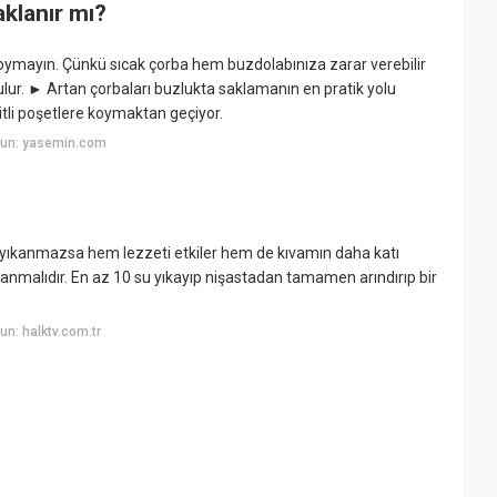
klanır mı?
koymayın. Çünkü sıcak çorba hem buzdolabınıza zarar verebilir
r. ► Artan çorbaları buzlukta saklamanın en pratik yolu
litli poşetlere koymaktan geçiyor.
yun: yasemin.com
yi yıkanmazsa hem lezzeti etkiler hem de kıvamın daha katı
nmalıdır. En az 10 su yıkayıp nişastadan tamamen arındırıp bir
n: halktv.com.tr