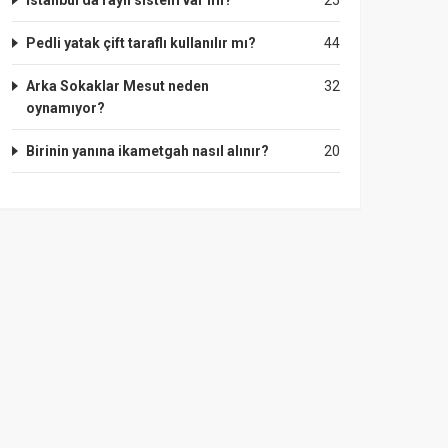
İstanbul'da raylı sistem var mı?
25
Pedli yatak çift taraflı kullanılır mı?
44
Arka Sokaklar Mesut neden
32
oynamıyor?
Birinin yanına ikametgah nasıl alınır?
20