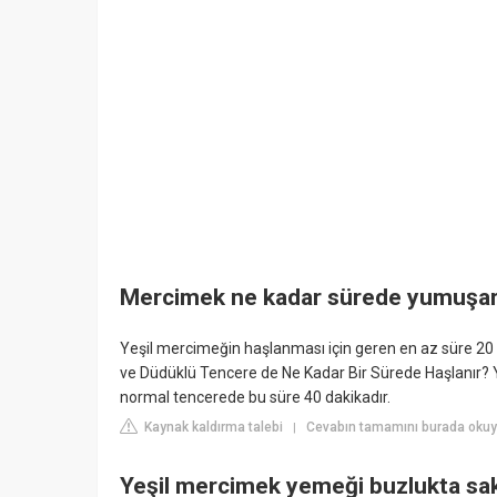
Mercimek ne kadar sürede yumuşa
Yeşil mercimeğin haşlanması için geren en az süre 20 
ve Düdüklü Tencere de Ne Kadar Bir Sürede Haşlanır?
normal tencerede bu süre 40 dakikadır.
Kaynak kaldırma talebi
Cevabın tamamını burada okuyu
|
Yeşil mercimek yemeği buzlukta sak