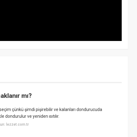
aklanır mı?
 seçim çünkü şimdi pişirebilir ve kalanları dondurucuda
e dondurulur ve yeniden ısıtılır.
n: lezzet.com.tr