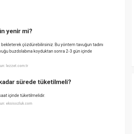
n yenir mi?
 bekleterek çözdürebilirsiniz. Bu yöntem tavuğun tadını
vuğu buzdolabına koyduktan sonra 2-3 gün içinde
n: lezzet.com.tr
kadar sürede tüketilmeli?
at içinde tüketilmelidir.
un: eksisozluk.com