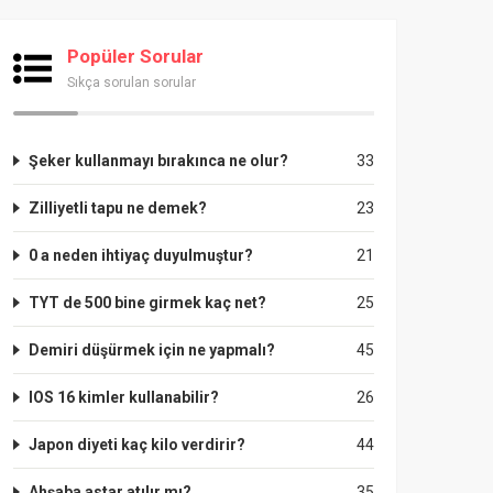
Popüler Sorular
Sıkça sorulan sorular
Şeker kullanmayı bırakınca ne olur?
33
Zilliyetli tapu ne demek?
23
0 a neden ihtiyaç duyulmuştur?
21
TYT de 500 bine girmek kaç net?
25
Demiri düşürmek için ne yapmalı?
45
IOS 16 kimler kullanabilir?
26
Japon diyeti kaç kilo verdirir?
44
Ahşaba astar atılır mı?
35