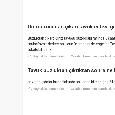
Dondurucudan çıkan tavuk ertesi gü
Buzluktan çıkardığınız tavuğu buzdolabı rafında 5 saat
muhafaza ederken bakterin üremesini de engeller. Ta
tüketebilirsiniz.
Kaynak kaldırma talebi
Cevabın tamamını burada okuyu
|
Tavuk buzluktan çıktıktan sonra ne 
çözülen gıdalar buzdolabında saklansa bile en geç 24 sa
Kaynak kaldırma talebi
Cevabın tamamını burada okuy
|