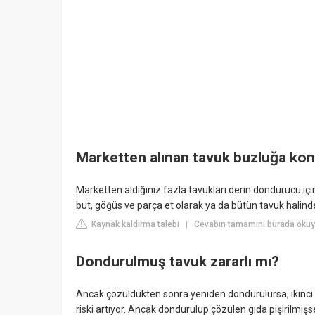
Marketten alınan tavuk buzluğa ko
Marketten aldığınız fazla tavukları derin dondurucu içi
but, göğüs ve parça et olarak ya da bütün tavuk halind
Kaynak kaldırma talebi
Cevabın tamamını burada okuy
|
Dondurulmuş tavuk zararlı mı?
Ancak çözüldükten sonra yeniden dondurulursa, ikinci 
riski artıyor. Ancak dondurulup çözülen gıda pişirilmi