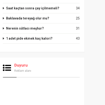
Saat kaçtan sonra çay içilmemeli?
34
Baklavada tereyağ olur mu?
25
Nerenin sütlacı meşhur?
31
1 adet pide ekmek kaç kalori?
43
Duyuru
Reklam alanı