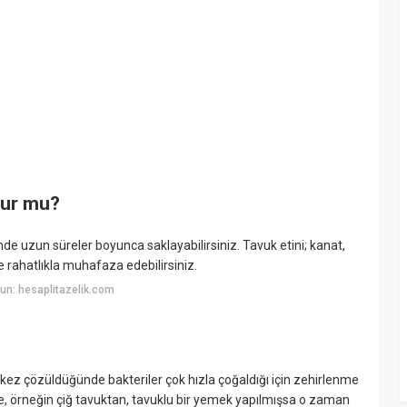
nur mu?
nde uzun süreler boyunca saklayabilirsiniz. Tavuk etini; kanat,
e rahatlıkla muhafaza edebilirsiniz.
un: hesaplitazelik.com
kez çözüldüğünde bakteriler çok hızla çoğaldığı için zehirlenme
şse, örneğin çiğ tavuktan, tavuklu bir yemek yapılmışsa o zaman