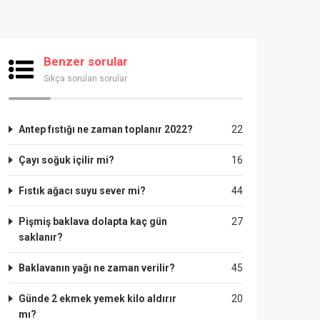
Benzer sorular
Sıkça sorulan sorular
Antep fıstığı ne zaman toplanır 2022?
22
Çayı soğuk içilir mi?
16
Fıstık ağacı suyu sever mi?
44
Pişmiş baklava dolapta kaç gün
27
saklanır?
Baklavanın yağı ne zaman verilir?
45
Günde 2 ekmek yemek kilo aldırır
20
mı?