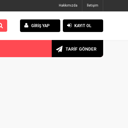
Hakkımızda
İletişim
GİRİŞ YAP
KAYIT OL
TARİF GÖNDER