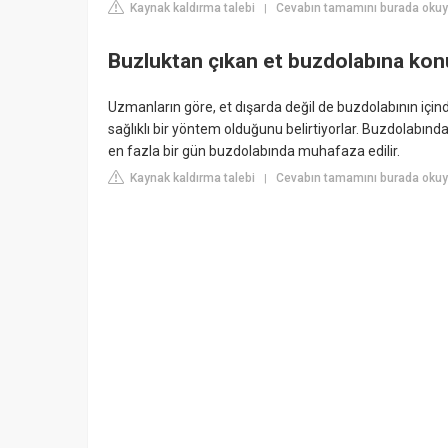
Kaynak kaldırma talebi
Cevabın tamamını burada okuyu
|
Buzluktan çıkan et buzdolabına ko
Uzmanların göre, et dışarda değil de buzdolabının içi
sağlıklı bir yöntem olduğunu belirtiyorlar. Buzdolabı
en fazla bir gün buzdolabında muhafaza edilir.
Kaynak kaldırma talebi
Cevabın tamamını burada okuyu
|