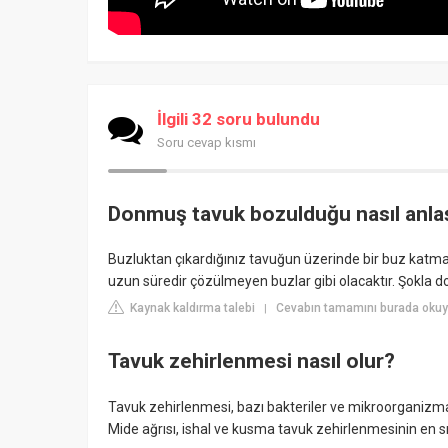
İlgili 32 soru bulundu
Soru cevap kısmı
Donmuş tavuk bozulduğu nasıl anlaş
Buzluktan çıkardığınız tavuğun üzerinde bir buz katm
uzun süredir çözülmeyen buzlar gibi olacaktır. Şokla 
Kaynak kaldırma talebi
Cevabın tamamını burada okuy
|
Tavuk zehirlenmesi nasıl olur?
Tavuk zehirlenmesi, bazı bakteriler ve mikroorganizmal
Mide ağrısı, ishal ve kusma tavuk zehirlenmesinin en sık 