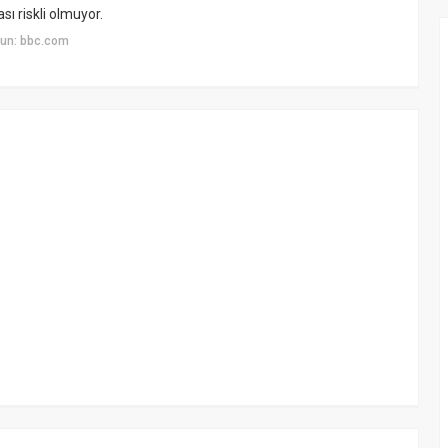
ı riskli olmuyor.
yun: bbc.com