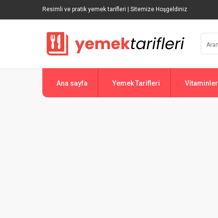
Resimli ve pratik yemek tarifleri | Sitemize Hoşgeldiniz
Ana sayfa
Yemek Tarifleri
Vitaminler