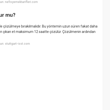
n: nefisyemektarifleri.com
nur mu?
nde çözülmeye bırakılmalıdır. Bu yöntemin uzun süren fakat daha
ndan çıkan et maksimum 12 saatte çözülür. Çözülmenin ardından
n: stuttgart-isst.com