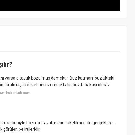
ılır?
anı varsa o tavuk bozulmuş demektir. Buz katmanı buzluktaki
dondurulmuş tavuk etinin üzerinde kalın buz tabakası olmaz.
un: haberturk.com
ar sebebiyle bozulan tavuk etinin tüketilmesi ile gerçekleşir.
görülen belirtileridir.