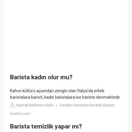
Barista kadın olur mu?
Kahve kültürü açısından zengin olan İtalya'da erkek
baristalara baristi, kadın baristalara ise bariste denmektedir.
Kaynak kaldırma talebi
Cevabın tamamını burada okuyun:
|
listelist.com
Barista temizlik yapar mı?