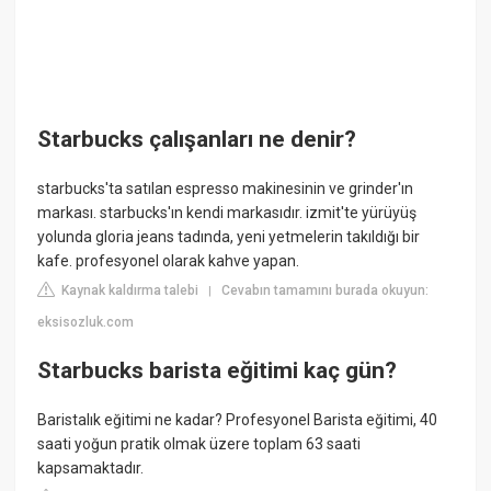
Starbucks çalışanları ne denir?
starbucks'ta satılan espresso makinesinin ve grinder'ın
markası. starbucks'ın kendi markasıdır. izmit'te yürüyüş
yolunda gloria jeans tadında, yeni yetmelerin takıldığı bir
kafe. profesyonel olarak kahve yapan.
Kaynak kaldırma talebi
Cevabın tamamını burada okuyun:
|
eksisozluk.com
Starbucks barista eğitimi kaç gün?
Baristalık eğitimi ne kadar? Profesyonel Barista eğitimi, 40
saati yoğun pratik olmak üzere toplam 63 saati
kapsamaktadır.