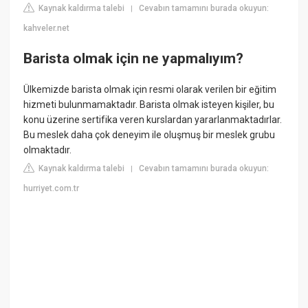
Kaynak kaldırma talebi
Cevabın tamamını burada okuyun:
|
kahveler.net
Barista olmak için ne yapmalıyım?
Ülkemizde barista olmak için resmi olarak verilen bir eğitim
hizmeti bulunmamaktadır. Barista olmak isteyen kişiler, bu
konu üzerine sertifika veren kurslardan yararlanmaktadırlar.
Bu meslek daha çok deneyim ile oluşmuş bir meslek grubu
olmaktadır.
Kaynak kaldırma talebi
Cevabın tamamını burada okuyun:
|
hurriyet.com.tr