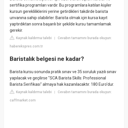
sertifika programları vardır. Bu programlara katılan kişiler
kursun gerekliliklerini yerine getirdikleri takdirde barista
unvanına sahip olabilirler. Barista olmak için kursa kayıt
yaptırdıktan sonra başarılı bir şekilde kursu tamamlamak
gerekir.
Kaynak kaldırma talebi
Cevabın tamamını burada okuyun:
|
haberekspres.com.tr
Baristalık belgesi ne kadar?
Barista kursu sonunda pratik sınav ve 35 soruluk yazılı sınav
yapılacak ve geçilirse "SCA Barista Skills: Professional
Barista Serifikası" almaya hak kazanılacaktır. 180 Euro'dur.
Kaynak kaldırma talebi
Cevabın tamamını burada okuyun:
|
caffmarket.com