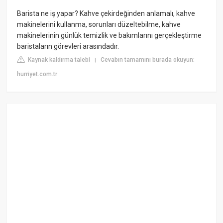
Barista ne iş yapar? Kahve çekirdeğinden anlamalı, kahve
makinelerini kullanma, sorunları düzeltebilme, kahve
makinelerinin günlük temizlik ve bakımlarını gerçekleştirme
baristaların görevleri arasındadır.
Kaynak kaldırma talebi
Cevabın tamamını burada okuyun:
|
hurriyet.com.tr