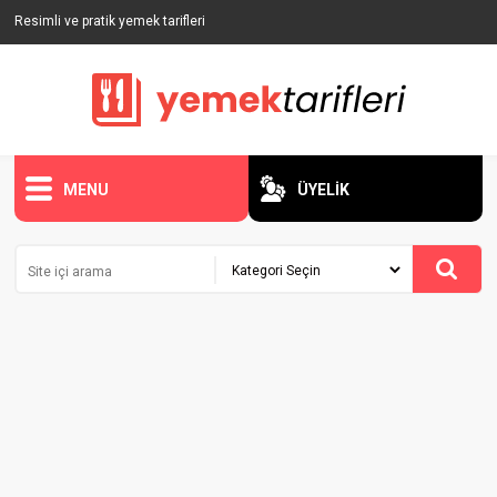
Resimli ve pratik yemek tarifleri
MENU
ÜYELİK