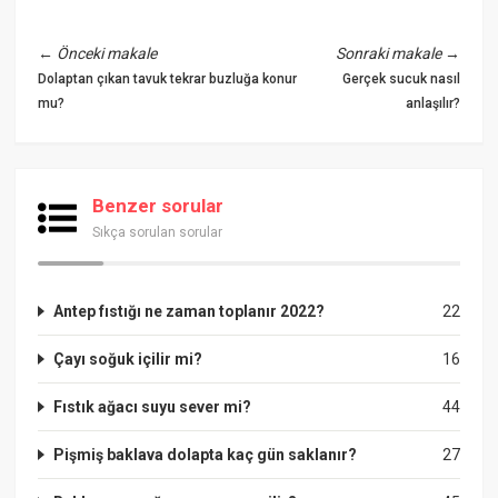
←
Önceki makale
Sonraki makale
→
Dolaptan çıkan tavuk tekrar buzluğa konur
Gerçek sucuk nasıl
mu?
anlaşılır?
Benzer sorular
Sıkça sorulan sorular
Antep fıstığı ne zaman toplanır 2022?
22
Çayı soğuk içilir mi?
16
Fıstık ağacı suyu sever mi?
44
Pişmiş baklava dolapta kaç gün saklanır?
27