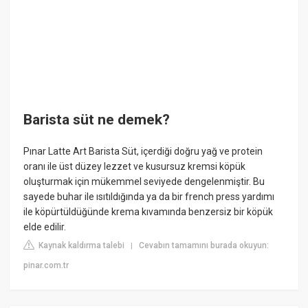
Barista süt ne demek?
Pınar Latte Art Barista Süt, içerdiği doğru yağ ve protein
oranı ile üst düzey lezzet ve kusursuz kremsi köpük
oluşturmak için mükemmel seviyede dengelenmiştir. Bu
sayede buhar ile ısıtıldığında ya da bir french press yardımı
ile köpürtüldüğünde krema kıvamında benzersiz bir köpük
elde edilir.
Kaynak kaldırma talebi
Cevabın tamamını burada okuyun:
|
pinar.com.tr