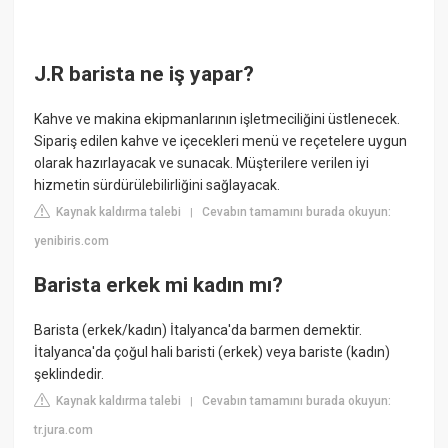
J.R barista ne iş yapar?
Kahve ve makina ekipmanlarının işletmeciliğini üstlenecek.
Sipariş edilen kahve ve içecekleri menü ve reçetelere uygun
olarak hazırlayacak ve sunacak. Müşterilere verilen iyi
hizmetin sürdürülebilirliğini sağlayacak.
Kaynak kaldırma talebi
Cevabın tamamını burada okuyun:
|
yenibiris.com
Barista erkek mi kadın mı?
Barista (erkek/kadın) İtalyanca'da barmen demektir.
İtalyanca'da çoğul hali baristi (erkek) veya bariste (kadın)
şeklindedir.
Kaynak kaldırma talebi
Cevabın tamamını burada okuyun:
|
tr.jura.com