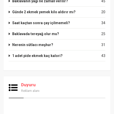
Baklavanın yağı ne zaman verilir?
45
Günde 2 ekmek yemek kilo aldırır mı?
20
Saat kaçtan sonra çay içilmemeli?
34
Baklavada tereyağ olur mu?
25
Nerenin sütlacı meşhur?
31
1 adet pide ekmek kaç kalori?
43
Duyuru
Reklam alanı