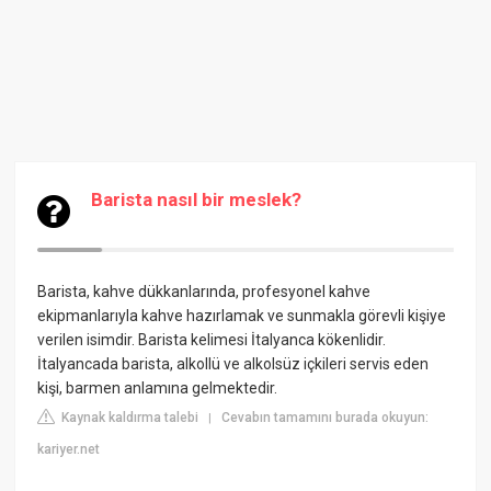
Barista nasıl bir meslek?
Barista, kahve dükkanlarında, profesyonel kahve
ekipmanlarıyla kahve hazırlamak ve sunmakla görevli kişiye
verilen isimdir. Barista kelimesi İtalyanca kökenlidir.
İtalyancada barista, alkollü ve alkolsüz içkileri servis eden
kişi, barmen anlamına gelmektedir.
Kaynak kaldırma talebi
Cevabın tamamını burada okuyun:
|
kariyer.net