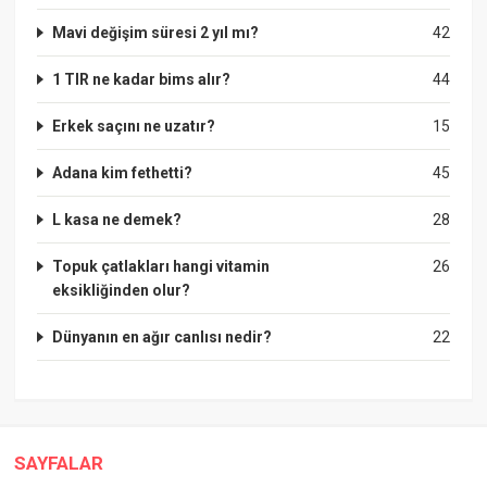
Mavi değişim süresi 2 yıl mı?
42
1 TIR ne kadar bims alır?
44
Erkek saçını ne uzatır?
15
Adana kim fethetti?
45
L kasa ne demek?
28
Topuk çatlakları hangi vitamin
26
eksikliğinden olur?
Dünyanın en ağır canlısı nedir?
22
SAYFALAR