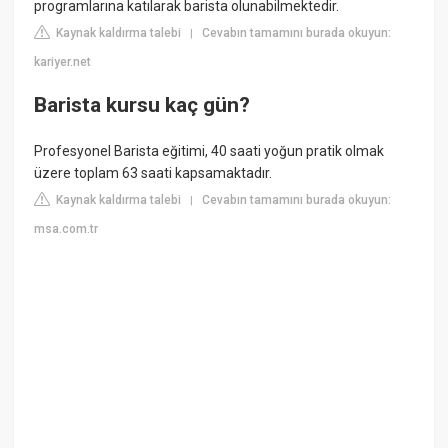
programlarına katılarak barista olunabilmektedir.
Kaynak kaldırma talebi
Cevabın tamamını burada okuyun:
|
kariyer.net
Barista kursu kaç gün?
Profesyonel Barista eğitimi, 40 saati yoğun pratik olmak
üzere toplam 63 saati kapsamaktadır.
Kaynak kaldırma talebi
Cevabın tamamını burada okuyun:
|
msa.com.tr