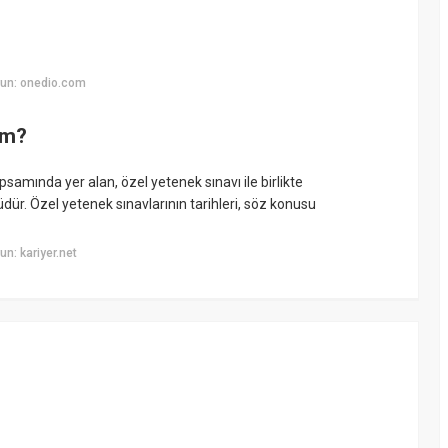
un: onedio.com
üm?
samında yer alan, özel yetenek sınavı ile birlikte
dür. Özel yetenek sınavlarının tarihleri, söz konusu
n: kariyer.net