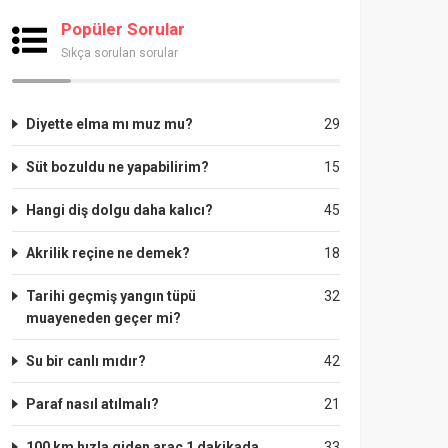
Popüler Sorular
Sıkça sorulan sorular
Diyette elma mı muz mu?
29
Süt bozuldu ne yapabilirim?
15
Hangi diş dolgu daha kalıcı?
45
Akrilik reçine ne demek?
18
Tarihi geçmiş yangın tüpü
32
muayeneden geçer mi?
Su bir canlı mıdır?
42
Paraf nasıl atılmalı?
21
100 km hızla giden araç 1 dakikada
33