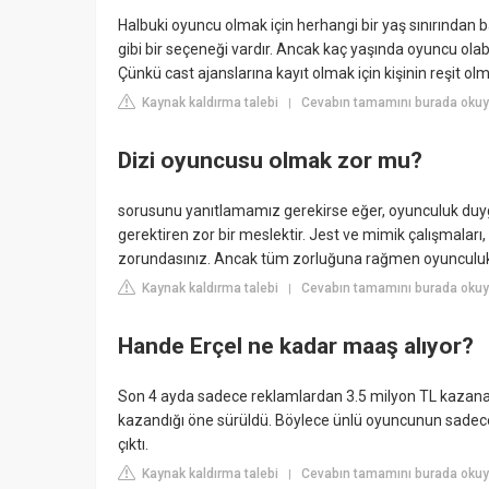
Halbuki oyuncu olmak için herhangi bir yaş sınırında
gibi bir seçeneği vardır. Ancak kaç yaşında oyuncu olab
Çünkü cast ajanslarına kayıt olmak için kişinin reşit ol
Kaynak kaldırma talebi
Cevabın tamamını burada oku
|
Dizi oyuncusu olmak zor mu?
sorusunu yanıtlamamız gerekirse eğer, oyunculuk duygus
gerektiren zor bir meslektir. Jest ve mimik çalışmaları
zorundasınız. Ancak tüm zorluğuna rağmen oyunculuk ke
Kaynak kaldırma talebi
Cevabın tamamını burada oku
|
Hande Erçel ne kadar maaş alıyor?
Son 4 ayda sadece reklamlardan 3.5 milyon TL kazanan 
kazandığı öne sürüldü. Böylece ünlü oyuncunun sadece 
çıktı.
Kaynak kaldırma talebi
Cevabın tamamını burada okuy
|