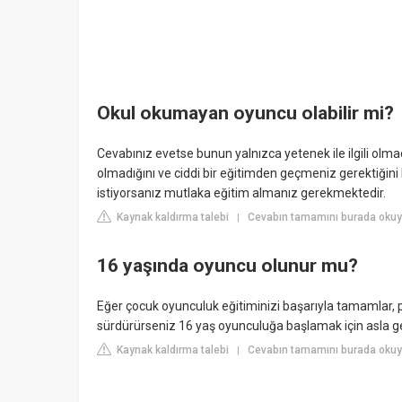
Okul okumayan oyuncu olabilir mi?
Cevabınız evetse bunun yalnızca yetenek ile ilgili olma
olmadığını ve ciddi bir eğitimden geçmeniz gerektiğin
istiyorsanız mutlaka eğitim almanız gerekmektedir.
Kaynak kaldırma talebi
Cevabın tamamını burada okuy
|
16 yaşında oyuncu olunur mu?
Eğer çocuk oyunculuk eğitiminizi başarıyla tamamlar,
sürdürürseniz 16 yaş oyunculuğa başlamak için asla ge
Kaynak kaldırma talebi
Cevabın tamamını burada okuy
|