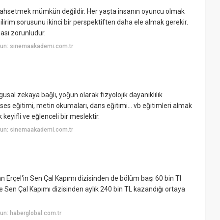
n bahsetmek mümkün değildir. Her yaşta insanın oyuncu olmak
ilirim sorusunu ikinci bir perspektiften daha ele almak gerekir.
ması zorunludur.
yun: sinemaakademi.com.tr
al zekaya bağlı, yoğun olarak fizyolojik dayanıklılık
, ses eğitimi, metin okumaları, dans eğitimi… vb eğitimleri almak
yifli ve eğlenceli bir meslektir.
yun: sinemaakademi.com.tr
Erçel'in Sen Çal Kapımı dizisinden de bölüm başı 60 bin Tl
Sen Çal Kapımı dizisinden aylık 240 bin TL kazandığı ortaya
un: haberglobal.com.tr