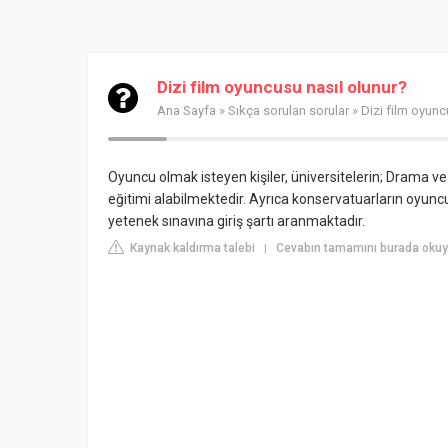
Dizi film oyuncusu nasıl olunur?
Ana Sayfa
»
Sıkça sorulan sorular
» Dizi film oyunc
Oyuncu olmak isteyen kişiler, üniversitelerin; Drama 
eğitimi alabilmektedir. Ayrıca konservatuarların oyun
yetenek sınavına giriş şartı aranmaktadır.
Kaynak kaldırma talebi
Cevabın tamamını burada okuyu
|