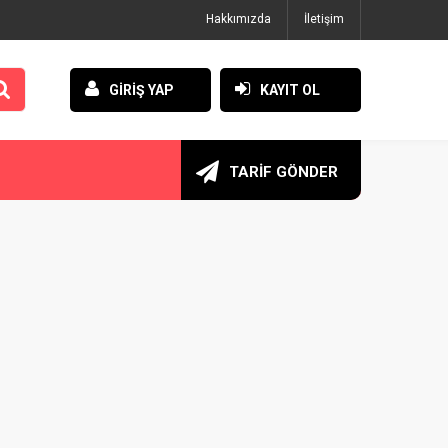
Hakkımızda
İletişim
GİRİŞ YAP
KAYIT OL
TARİF GÖNDER