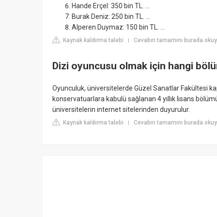
Hande Erçel: 350 bin TL. ...
Burak Deniz: 250 bin TL. ...
Alperen Duymaz: 150 bin TL. ...
Kaynak kaldırma talebi
Cevabın tamamını burada okuy
|
Dizi oyuncusu olmak için hangi böl
Oyunculuk, üniversitelerde Güzel Sanatlar Fakültesi kap
konservatuarlara kabulü sağlanan 4 yıllık lisans bölümü
üniversitelerin internet sitelerinden duyurulur.
Kaynak kaldırma talebi
Cevabın tamamını burada okuyu
|