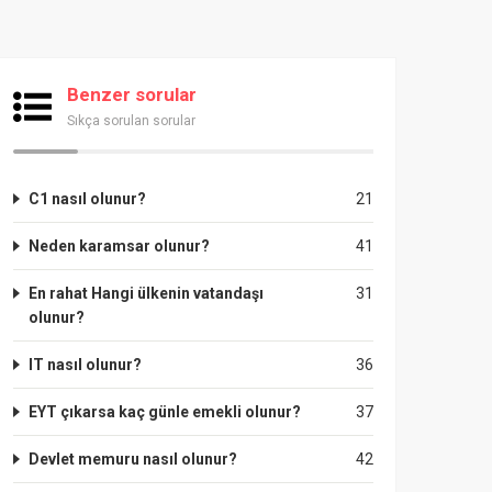
Benzer sorular
Sıkça sorulan sorular
C1 nasıl olunur?
21
Neden karamsar olunur?
41
En rahat Hangi ülkenin vatandaşı
31
olunur?
IT nasıl olunur?
36
EYT çıkarsa kaç günle emekli olunur?
37
Devlet memuru nasıl olunur?
42