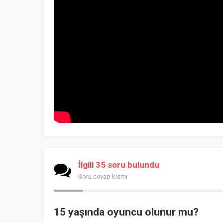
İlgili 35 soru bulundu
Soru cevap kısmı
15 yaşında oyuncu olunur mu?