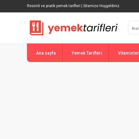
Resimli ve pratik yemek tarifleri | Sitemize Hoşgeldiniz
Ana sayfa
Yemek Tarifleri
Vitaminler