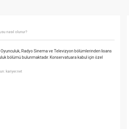
usu nasıl olunur?
ve Oyunculuk, Radyo Sinema ve Televizyon bölümlerinden lisans
culuk bölümü bulunmaktadır. Konservatuara kabul için özel
n: kariyer.net