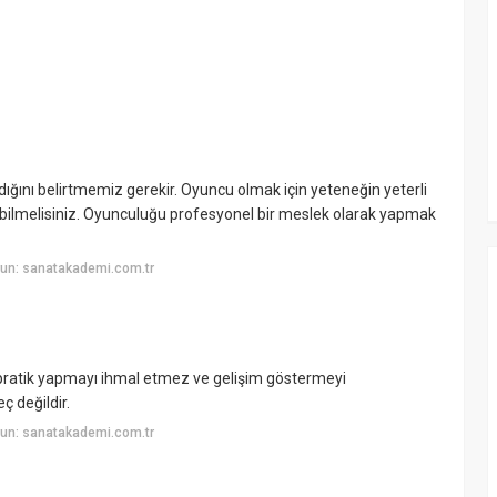
dığını belirtmemiz gerekir. Oyuncu olmak için yeteneğin yeterli
i bilmelisiniz. Oyunculuğu profesyonel bir meslek olarak yapmak
un: sanatakademi.com.tr
 pratik yapmayı ihmal etmez ve gelişim göstermeyi
ç değildir.
un: sanatakademi.com.tr