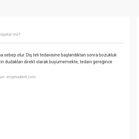
 büyütür mü?
a sebep olur. Diş teli tedavisine başlandıktan sonra bozukluk
erin dudakları direkt olarak büyümemekte, tedavi gereğince
yun: smyrnadent.com