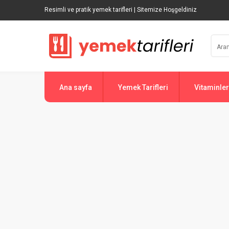
Resimli ve pratik yemek tarifleri | Sitemize Hoşgeldiniz
Ana sayfa
Yemek Tarifleri
Vitaminler