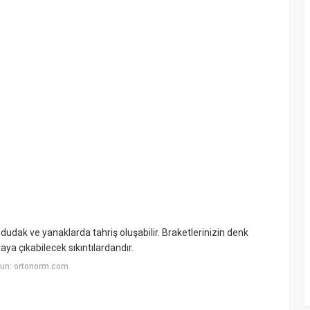
de dudak ve yanaklarda tahriş oluşabilir. Braketlerinizin denk
aya çıkabilecek sıkıntılardandır.
yun: ortonorm.com