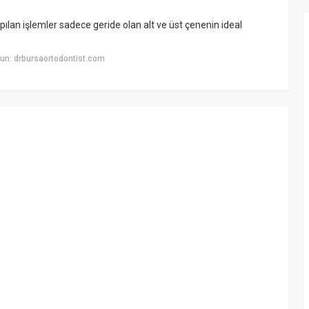
pılan işlemler sadece geride olan alt ve üst çenenin ideal
un: drbursaortodontist.com