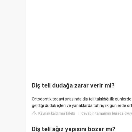
Diş teli dudağa zarar verir mi?
Ortodontik tedavi sırasında diş teli takıldığı ilk günler
geldiği dudak içleri ve yanaklarda tahriş ilk günlerde ort
Kaynak kaldırma talebi
Cevabın tamamını burada oku
|
Diş teli ağız yapısını bozar mı?