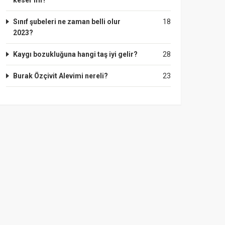
keser mi?
Sınıf şubeleri ne zaman belli olur
18
2023?
Kaygı bozukluğuna hangi taş iyi gelir?
28
Burak Özçivit Alevimi nereli?
23