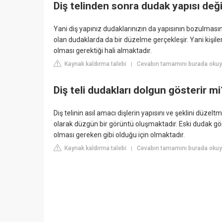
Diş telinden sonra dudak yapısı deği
Yani diş yapınız dudaklarınızın da yapısının bozulmasın
olan dudaklarda da bir düzelme gerçekleşir. Yani kişil
olması gerektiği hali almaktadır.
Kaynak kaldırma talebi
Cevabın tamamını burada oku
|
Diş teli dudakları dolgun gösterir mi
Diş telinin asıl amacı dişlerin yapısını ve şeklini düzelt
olarak düzgün bir görüntü oluşmaktadır. Eski dudak görü
olması gereken gibi olduğu için olmaktadır.
Kaynak kaldırma talebi
Cevabın tamamını burada oku
|