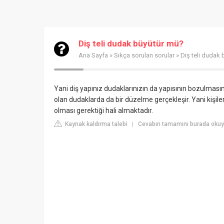
Diş teli dudak büyütür mü?
Ana Sayfa
»
Sıkça sorulan sorular
» Diş teli dudak
Yani diş yapınız dudaklarınızın da yapısının bozulmasın
olan dudaklarda da bir düzelme gerçekleşir. Yani kişil
olması gerektiği hali almaktadır.
Kaynak kaldırma talebi
Cevabın tamamını burada oku
|