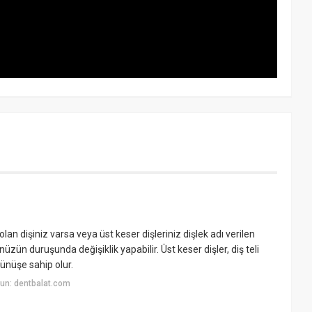
olan dişiniz varsa veya üst keser dişleriniz dişlek adı verilen
üzün duruşunda değişiklik yapabilir. Üst keser dişler, diş teli
rünüşe sahip olur.
un: dentbalat.com