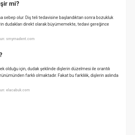
şir mi?
a sebep olur. Diş teli tedavisine başlandıktan sonra bozukluk
erin dudakları direkt olarak büyümemekte, tedavi gereğince
yun: smyrnadent.com
?
mek olduğu için, dudak şeklinde dişlerin düzelmesi ile orantılı
nümünden farklı olmaktadır. Fakat bu farklılık, dişlerin aslında
yun: elacabuk.com