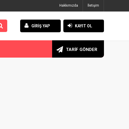
Hakkımızda
İletişim
GİRİŞ YAP
KAYIT OL
TARİF GÖNDER