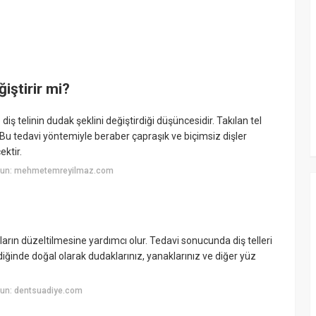
ğiştirir mi?
 diş telinin dudak şeklini değiştirdiği düşüncesidir. Takılan tel
Bu tedavi yöntemiyle beraber çapraşık ve biçimsiz dişler
ektir.
uyun: mehmetemreyilmaz.com
urların düzeltilmesine yardımcı olur. Tedavi sonucunda diş telleri
diğinde doğal olarak dudaklarınız, yanaklarınız ve diğer yüz
yun: dentsuadiye.com