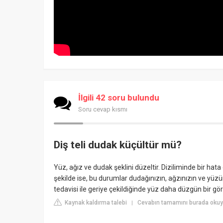
İlgili 42 soru bulundu
Soru cevap kısmı
Diş teli dudak küçültür mü?
Yüz, ağız ve dudak şeklini düzeltir. Diziliminde bir hata 
şekilde ise, bu durumlar dudağınızın, ağzınızın ve yüzün
tedavisi ile geriye çekildiğinde yüz daha düzgün bir gö
Kaynak kaldırma talebi
Cevabın tamamını burada okuy
|