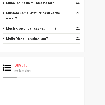
Muhallebide un mu nişasta mı?
44
Mustafa Kemal Atatürk nasıl kahve
20
içerdi?
Musluk suyundan çay yapılır mi?
22
Mutlu Makarna sahibi kim?
22
Duyuru
Reklam alanı