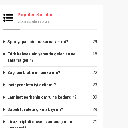
Popüler Sorular
Sıkça sorulan sorular
Spor yapan biri makarna yer mi?
29
Türk kahvesinin yanında gelen su ne
18
anlama gelir?
Saç için biotin mi çinko mu?
22
İncir prostata iyi gelir mi?
23
Laminat parkenin ömrü ne kadardır?
39
Sabah tuvalete çıkmak iyi mi?
29
Itirazın iptali davası zamanaşımını
21