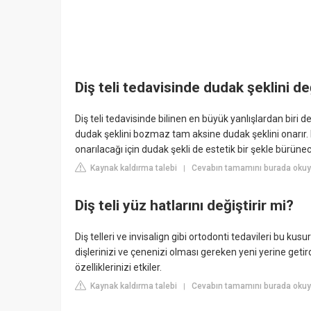
Diş teli tedavisinde dudak şeklini de
Diş teli tedavisinde bilinen en büyük yanlışlardan biri de
dudak şeklini bozmaz tam aksine dudak şeklini onarır. 
onarılacağı için dudak şekli de estetik bir şekle bürünec
Kaynak kaldırma talebi
Cevabın tamamını burada ok
|
Diş teli yüz hatlarını değiştirir mi?
Diş telleri ve invisalign gibi ortodonti tedavileri bu kus
dişlerinizi ve çenenizi olması gereken yeni yerine getir
özelliklerinizi etkiler.
Kaynak kaldırma talebi
Cevabın tamamını burada oku
|