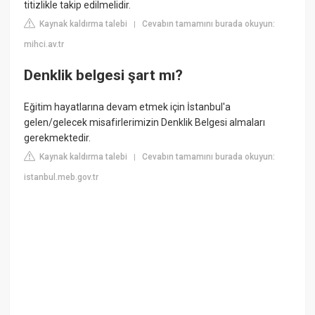
titizlikle takip edilmelidir.
Kaynak kaldırma talebi
Cevabın tamamını burada okuyun:
|
mihci.av.tr
Denklik belgesi şart mı?
Eğitim hayatlarına devam etmek için İstanbul'a
gelen/gelecek misafirlerimizin Denklik Belgesi almaları
gerekmektedir.
Kaynak kaldırma talebi
Cevabın tamamını burada okuyun:
|
istanbul.meb.gov.tr