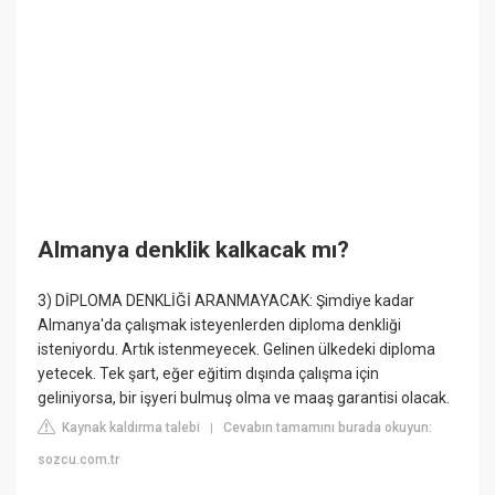
Almanya denklik kalkacak mı?
3) DİPLOMA DENKLİĞİ ARANMAYACAK: Şimdiye kadar
Almanya'da çalışmak isteyenlerden diploma denkliği
isteniyordu. Artık istenmeyecek. Gelinen ülkedeki diploma
yetecek. Tek şart, eğer eğitim dışında çalışma için
geliniyorsa, bir işyeri bulmuş olma ve maaş garantisi olacak.
Kaynak kaldırma talebi
Cevabın tamamını burada okuyun:
|
sozcu.com.tr