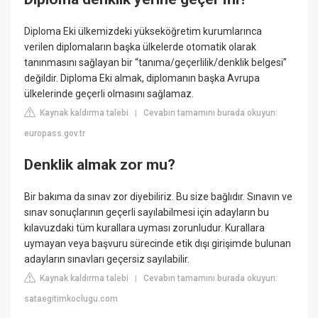
Diploma Eki ülkemizdeki yükseköğretim kurumlarınca
verilen diplomaların başka ülkelerde otomatik olarak
tanınmasını sağlayan bir “tanıma/geçerlilik/denklik belgesi”
değildir. Diploma Eki almak, diplomanın başka Avrupa
ülkelerinde geçerli olmasını sağlamaz.
Kaynak kaldırma talebi
Cevabın tamamını burada okuyun:
|
europass.gov.tr
Denklik almak zor mu?
Bir bakıma da sınav zor diyebiliriz. Bu size bağlıdır. Sınavın ve
sınav sonuçlarının geçerli sayılabilmesi için adayların bu
kılavuzdaki tüm kurallara uyması zorunludur. Kurallara
uymayan veya başvuru sürecinde etik dışı girişimde bulunan
adayların sınavları geçersiz sayılabilir.
Kaynak kaldırma talebi
Cevabın tamamını burada okuyun:
|
sataegitimkoclugu.com