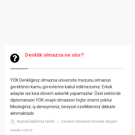
Denklik olmazsa ne olur?
YÖK Denkliğiniz olmazsa üniversite mezunu olmanızı
gerektiren kamu görevlerine kabul edilmezsiniz. Erkek
adaylar ise kısa dönem askerlik yapamazlar. Özel sektörde
diplomanızın YÖK onaylı olmasının hiçbir önemi yoktur.
Mesleğiniz, iş deneyiminiz, bireysel özellikleriniz dikkate
alınmaktadır.
Kaynak kaldırma talebi
Cevabın tamamını burada okuyun:
|
onedu.com.tr