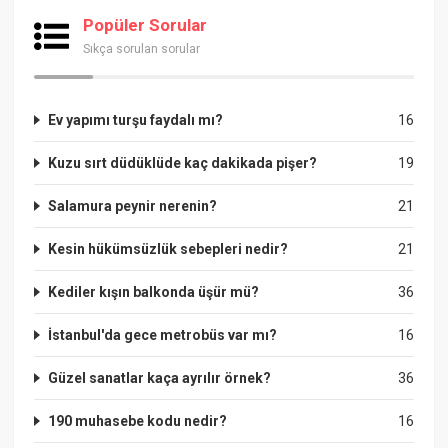
Popüler Sorular
Sıkça sorulan sorular
Ev yapımı turşu faydalı mı?
16
Kuzu sırt düdüklüde kaç dakikada pişer?
19
Salamura peynir nerenin?
21
Kesin hükümsüzlük sebepleri nedir?
21
Kediler kışın balkonda üşür mü?
36
İstanbul'da gece metrobüs var mı?
16
Güzel sanatlar kaça ayrılır örnek?
36
190 muhasebe kodu nedir?
16