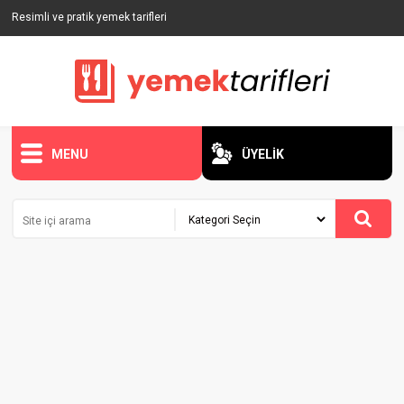
Resimli ve pratik yemek tarifleri
MENU
ÜYELİK