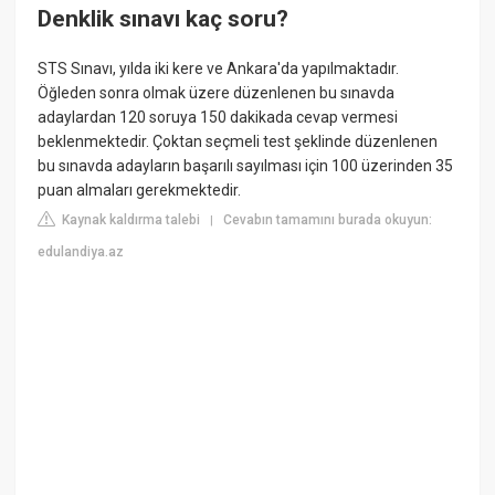
Denklik sınavı kaç soru?
STS Sınavı, yılda iki kere ve Ankara'da yapılmaktadır.
Öğleden sonra olmak üzere düzenlenen bu sınavda
adaylardan 120 soruya 150 dakikada cevap vermesi
beklenmektedir. Çoktan seçmeli test şeklinde düzenlenen
bu sınavda adayların başarılı sayılması için 100 üzerinden 35
puan almaları gerekmektedir.
Kaynak kaldırma talebi
Cevabın tamamını burada okuyun:
|
edulandiya.az