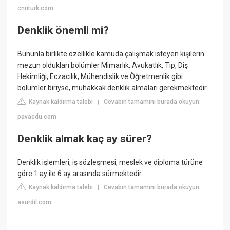
cnnturk.com
Denklik önemli mi?
Bununla birlikte özellikle kamuda çalışmak isteyen kişilerin
mezun oldukları bölümler Mimarlık, Avukatlık, Tıp, Diş
Hekimliği, Eczacılık, Mühendislik ve Öğretmenlik gibi
bölümler biriyse, muhakkak denklik almaları gerekmektedir.
Kaynak kaldırma talebi
Cevabın tamamını burada okuyun:
|
pavaedu.com
Denklik almak kaç ay sürer?
Denklik işlemleri, iş sözleşmesi, meslek ve diploma türüne
göre 1 ay ile 6 ay arasında sürmektedir.
Kaynak kaldırma talebi
Cevabın tamamını burada okuyun:
|
asurdil.com