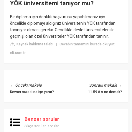
YÖK üniversitemi tanıyor mu?
Bir diploma için denklik başvurusu yapabilmeniz için
öncelikle diplomayı aldığınız üniversitenin YÖK tarafından
tanınıyor olması gerekir. Genellikle devlet üniversiteleri ile
geçmişi olan özel üniversiteler YÖK tarafından tanınır.
Kaynak kaldırma talebi
Cevabın tamamını burada okuyun:
|
elt.com.tr
←
Önceki makale
Sonraki makale
→
Kevser suresi ne işe yarar?
11.59 ö s ne demek?
Benzer sorular
Sıkça sorulan sorular