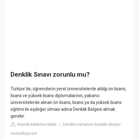
Denklik Sınavı zorunlu mu?
Türkiye'de, öğrencilerin yerel üniversitelerde aldığı ön lisans,
lisans ve yüksek lisans diplomalarının, yabancı
üniversitelerde alınan ön lisans, lisans ya da yüksek lisans
eğitimi ile eşdeğer olması adına Denklik Belgesi almak
gerekir.
Kaynak kaldırma talebi
Cevabın tamamını burada okuyun:
|
icesturkey.com