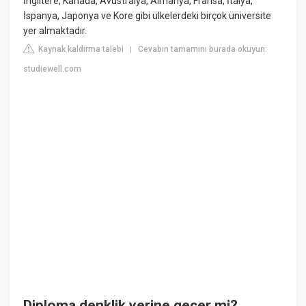
İngiltere, Kanada, Avustralya, Almanya, Fransa, İtalya,
İspanya, Japonya ve Kore gibi ülkelerdeki birçok üniversite
yer almaktadır.
Kaynak kaldırma talebi
Cevabın tamamını burada okuyun:
|
studiewell.com
Diploma denklik yerine geçer mi?