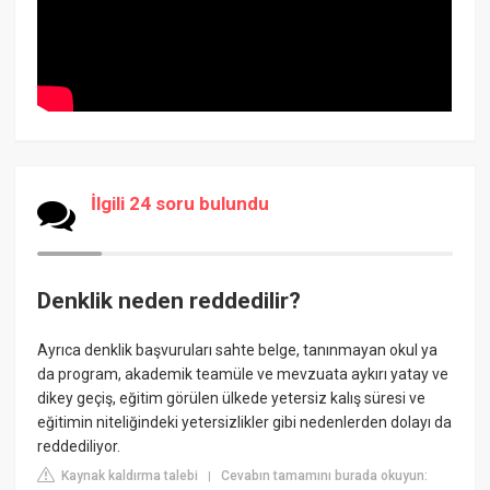
İlgili 24 soru bulundu
Denklik neden reddedilir?
Ayrıca denklik başvuruları sahte belge, tanınmayan okul ya
da program, akademik teamüle ve mevzuata aykırı yatay ve
dikey geçiş, eğitim görülen ülkede yetersiz kalış süresi ve
eğitimin niteliğindeki yetersizlikler gibi nedenlerden dolayı da
reddediliyor.
Kaynak kaldırma talebi
Cevabın tamamını burada okuyun:
|