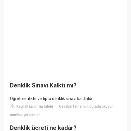
Denklik Sınavı Kalktı mı?
Öğretmenlikte ve tıpta denklik sınavı kaldırıldı
Kaynak kaldırma talebi
Cevabın tamamını burada okuyun:
|
cumhuriyet.com.tr
Denklik ücreti ne kadar?