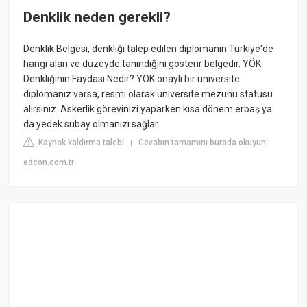
Denklik neden gerekli?
Denklik Belgesi, denkliği talep edilen diplomanın Türkiye'de
hangi alan ve düzeyde tanındığını gösterir belgedir. YÖK
Denkliğinin Faydası Nedir? YÖK onaylı bir üniversite
diplomanız varsa, resmi olarak üniversite mezunu statüsü
alırsınız. Askerlik görevinizi yaparken kısa dönem erbaş ya
da yedek subay olmanızı sağlar.
Kaynak kaldırma talebi
Cevabın tamamını burada okuyun:
|
edcon.com.tr