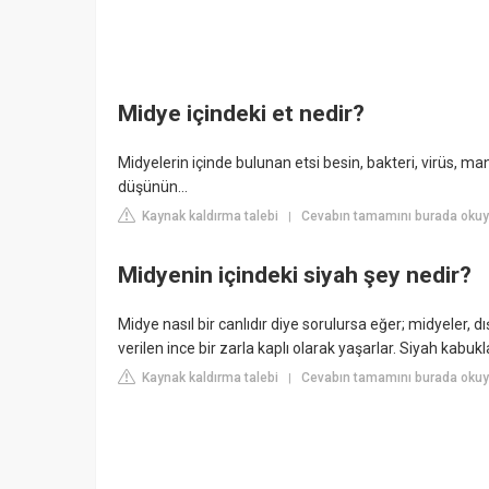
Midye içindeki et nedir?
Midyelerin içinde bulunan etsi besin, bakteri, virüs, ma
düşünün...
Kaynak kaldırma talebi
Cevabın tamamını burada oku
|
Midyenin içindeki siyah şey nedir?
Midye nasıl bir canlıdır diye sorulursa eğer; midyeler, d
verilen ince bir zarla kaplı olarak yaşarlar. Siyah kabuk
Kaynak kaldırma talebi
Cevabın tamamını burada okuy
|