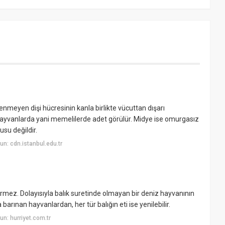
meyen dişi hücresinin kanla birlikte vücuttan dışarı
miz hayvanlarda yani memelilerde adet görülür. Midye ise omurgasız
usu değildir.
n: cdn.istanbul.edu.tr
girmez. Dolayısıyla balık suretinde olmayan bir deniz hayvanının
rınan hayvanlardan, her tür balığın eti ise yenilebilir.
n: hurriyet.com.tr