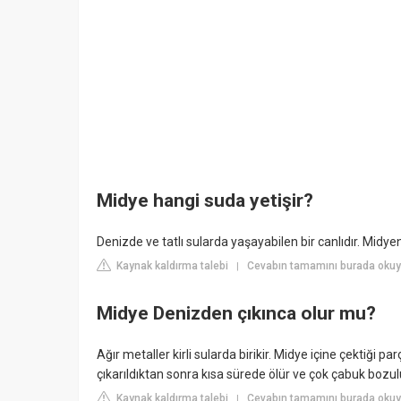
Midye hangi suda yetişir?
Denizde ve tatlı sularda yaşayabilen bir canlıdır. Mid
Kaynak kaldırma talebi
Cevabın tamamını burada okuyu
|
Midye Denizden çıkınca olur mu?
Ağır metaller kirli sularda birikir. Midye içine çektiği p
çıkarıldıktan sonra kısa sürede ölür ve çok çabuk bozul
Kaynak kaldırma talebi
Cevabın tamamını burada okuy
|