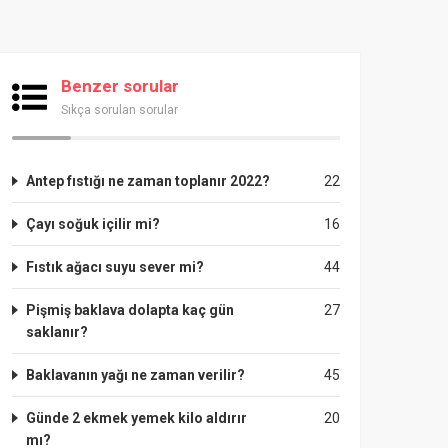
Benzer sorular
Sıkça sorulan sorular
Antep fıstığı ne zaman toplanır 2022?
22
Çayı soğuk içilir mi?
16
Fıstık ağacı suyu sever mi?
44
Pişmiş baklava dolapta kaç gün
27
saklanır?
Baklavanın yağı ne zaman verilir?
45
Günde 2 ekmek yemek kilo aldırır
20
mı?