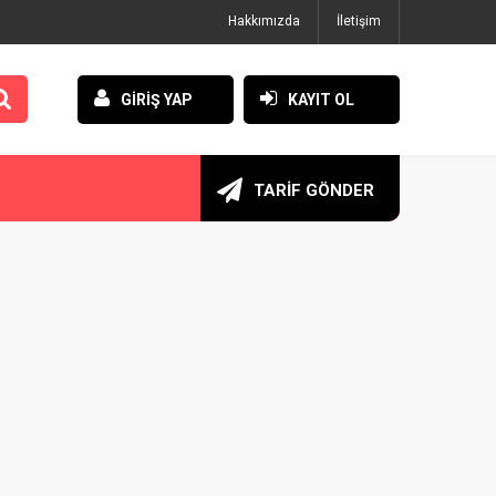
Hakkımızda
İletişim
GİRİŞ YAP
KAYIT OL
TARİF GÖNDER