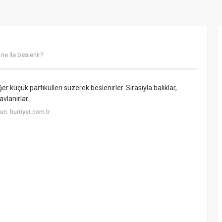
ne ile beslenir?
r küçük partikülleri süzerek beslenirler. Sırasıyla balıklar,
vlanırlar.
n: hurriyet.com.tr