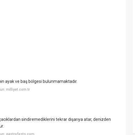
yenin ayak ve baş bölgesi bulunmamaktadır.
n: milliyet.com.tr
arçacıklardan sindiremediklerini tekrar dışarıya atar, denizden
ur.
un: gastrofests.com