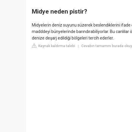
Midye neden pistir?
Midyelerin deniz suyunu süzerek beslendiklerini ifade e
madddeyi bünyelerinde barındırabiliyorlar. Bu canlılar 
denize deşarj edildiği bölgeleri tercih ederler.
Kaynak kaldırma talebi
Cevabın tamamını burada okuy
|