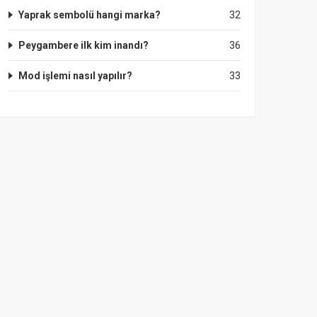
Yaprak sembolü hangi marka?
32
Peygambere ilk kim inandı?
36
Mod işlemi nasıl yapılır?
33