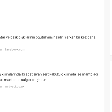
ntar ve balık dışkılarının öğütülmüş halidir. Yerken bir kez daha
yun: facebook.com
ış kısımlarında iki adet siyah sert kabuk, iç kısımda ise manto adı
ları mantonun salgısı oluşturur.
un: midyeci.co.uk