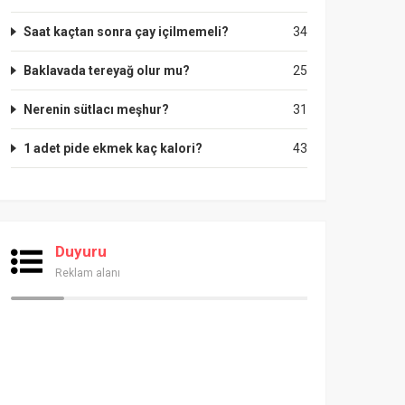
Saat kaçtan sonra çay içilmemeli?
34
Baklavada tereyağ olur mu?
25
Nerenin sütlacı meşhur?
31
1 adet pide ekmek kaç kalori?
43
Duyuru
Reklam alanı