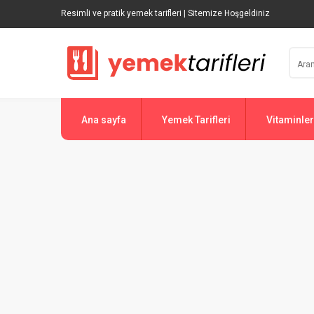
Resimli ve pratik yemek tarifleri | Sitemize Hoşgeldiniz
Ana sayfa
Yemek Tarifleri
Vitaminler