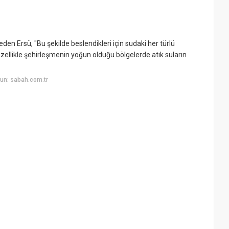
den Ersü, "Bu şekilde beslendikleri için sudaki her türlü
özellikle şehirleşmenin yoğun olduğu bölgelerde atık suların
un: sabah.com.tr