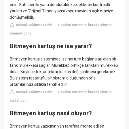
edin. Kutu her iki yana döndürüldükçe, etiketin kontrastlı
yarıları ve 'Orijinal Toner' yazısı koyu maviden açık maviye
dönüşmelidir.
Kaynak kaldırma talebi
Cevabın tamamını burada okuyun:
|
tonerevi.com
Bitmeyen kartuş ne ise yarar?
Bitmeyen kartuş sisteminde ise hortum bağlantıları olan bir
tank mürekkebi sağlar. Mürekkep bittikçe tanktan mürekkep
dolar. Böylece tekrar tekrar kartuş değiştirilmesi gerekmez.
Bu sistem tasarruflu bir sistem olduğundan ofis
ortamlarında sıklıkla tercih edilir.
Kaynak kaldırma talebi
Cevabın tamamını burada okuyun:
|
sarfet.com
Bitmeyen kartuş nasıl oluyor?
Bitmeyen kartuş yazıcının yan tarafına monte edilen