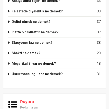
Askıya alma rejimi ne demek?
33
Felsefede diyalektik ne demek?
30
Delist etmek ne demek?
37
Inatta bir murattır ne demek?
37
Stasyoner faz ne demek?
38
Shakti ne demek?
20
Meşarikul Envar ne demek?
18
Usturmaça ingilizce ne demek?
31
Duyuru
Reklam alanı