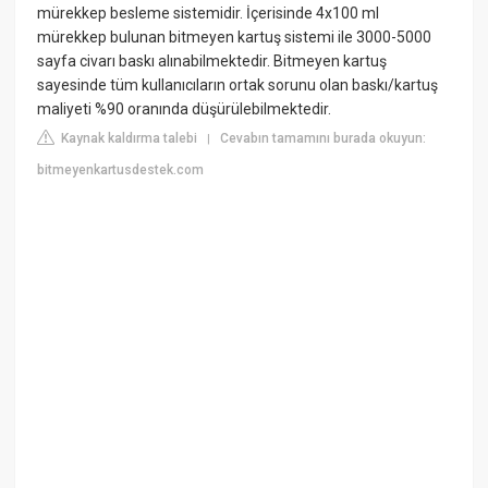
mürekkep besleme sistemidir. İçerisinde 4x100 ml
mürekkep bulunan bitmeyen kartuş sistemi ile 3000-5000
sayfa civarı baskı alınabilmektedir. Bitmeyen kartuş
sayesinde tüm kullanıcıların ortak sorunu olan baskı/kartuş
maliyeti %90 oranında düşürülebilmektedir.
Kaynak kaldırma talebi
Cevabın tamamını burada okuyun:
|
bitmeyenkartusdestek.com