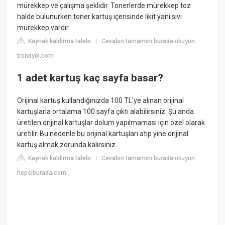
mürekkep ve çalışma şeklidir. Tonerlerde mürekkep toz
halde bulunurken toner kartuş içerisinde likit yani sıvı
mürekkep vardır.
Kaynak kaldırma talebi
Cevabın tamamını burada okuyun:
|
trendyol.com
1 adet kartuş kaç sayfa basar?
Orijinal kartuş kullandığınızda 100 TL'ye alınan orijinal
kartuşlarla ortalama 100 sayfa çıktı alabilirsiniz. Şu anda
üretilen orijinal kartuşlar dolum yapılmaması için özel olarak
üretilir. Bu nedenle bu orijinal kartuşları atıp yine orijinal
kartuş almak zorunda kalırsınız.
Kaynak kaldırma talebi
Cevabın tamamını burada okuyun:
|
hepsiburada.com