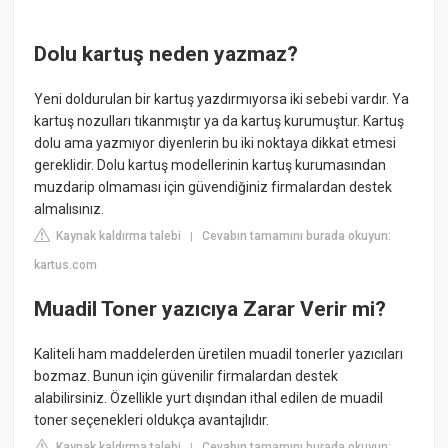
Dolu kartuş neden yazmaz?
Yeni doldurulan bir kartuş yazdırmıyorsa iki sebebi vardır. Ya
kartuş nozulları tıkanmıştır ya da kartuş kurumuştur. Kartuş
dolu ama yazmıyor diyenlerin bu iki noktaya dikkat etmesi
gereklidir. Dolu kartuş modellerinin kartuş kurumasından
muzdarip olmaması için güvendiğiniz firmalardan destek
almalısınız.
Kaynak kaldırma talebi
Cevabın tamamını burada okuyun:
|
kartus.com
Muadil Toner yazıcıya Zarar Verir mi?
Kaliteli ham maddelerden üretilen muadil tonerler yazıcıları
bozmaz. Bunun için güvenilir firmalardan destek
alabilirsiniz. Özellikle yurt dışından ithal edilen de muadil
toner seçenekleri oldukça avantajlıdır.
Kaynak kaldırma talebi
Cevabın tamamını burada okuyun:
|