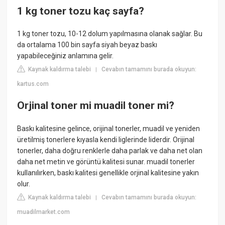
1 kg toner tozu kaç sayfa?
1 kg toner tozu, 10-12 dolum yapılmasına olanak sağlar. Bu
da ortalama 100 bin sayfa siyah beyaz baskı
yapabileceğiniz anlamına gelir.
Kaynak kaldırma talebi
Cevabın tamamını burada okuyun:
|
kartus.com
Orjinal toner mi muadil toner mi?
Baskı kalitesine gelince, orijinal tonerler, muadil ve yeniden
üretilmiş tonerlere kıyasla kendi liglerinde liderdir. Orijinal
tonerler, daha doğru renklerle daha parlak ve daha net olan
daha net metin ve görüntü kalitesi sunar. muadil tonerler
kullanılırken, baskı kalitesi genellikle orjinal kalitesine yakın
olur.
Kaynak kaldırma talebi
Cevabın tamamını burada okuyun:
|
muadilmarket.com