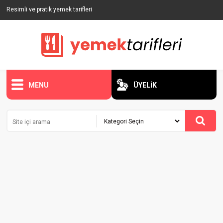
Resimli ve pratik yemek tarifleri
MENU
ÜYELİK