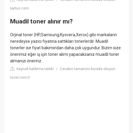
kartus.com
Muadil toner alınır mı?
Orjinal toner (HP,Samsung,Kyocera,Xerox) gibi markaların
neredeyse yazıcı fiyatına sattıkları tonerlerdir. Muadil
tonerler ise fiyat bakımından daha çok uygundur. Bizim size
önerimiz eğer iş için toner alımı yapacaksanız muadil toner
almanızı öneririz.
Kaynak kaldırma talebi
Cevabın tamamını burada okuyun:
|
toner.com.tr