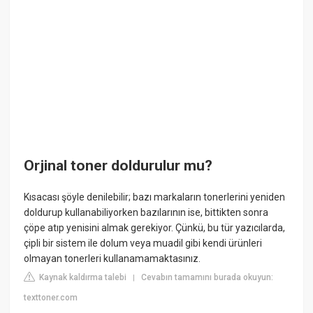
Orjinal toner doldurulur mu?
Kısacası şöyle denilebilir; bazı markaların tonerlerini yeniden
doldurup kullanabiliyorken bazılarının ise, bittikten sonra
çöpe atıp yenisini almak gerekiyor. Çünkü, bu tür yazıcılarda,
çipli bir sistem ile dolum veya muadil gibi kendi ürünleri
olmayan tonerleri kullanamamaktasınız.
Kaynak kaldırma talebi
Cevabın tamamını burada okuyun:
|
texttoner.com