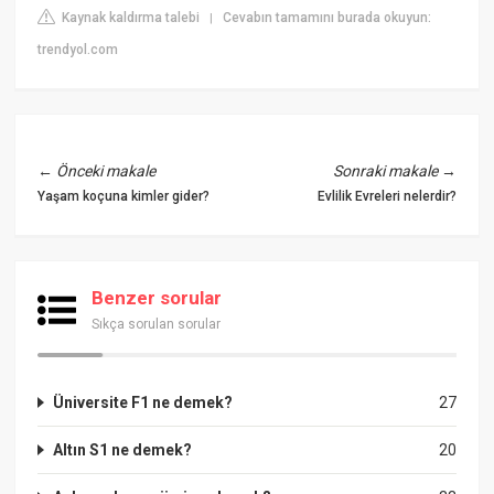
Kaynak kaldırma talebi
Cevabın tamamını burada okuyun:
|
trendyol.com
←
Önceki makale
Sonraki makale
→
Yaşam koçuna kimler gider?
Evlilik Evreleri nelerdir?
Benzer sorular
Sıkça sorulan sorular
Üniversite F1 ne demek?
27
Altın S1 ne demek?
20