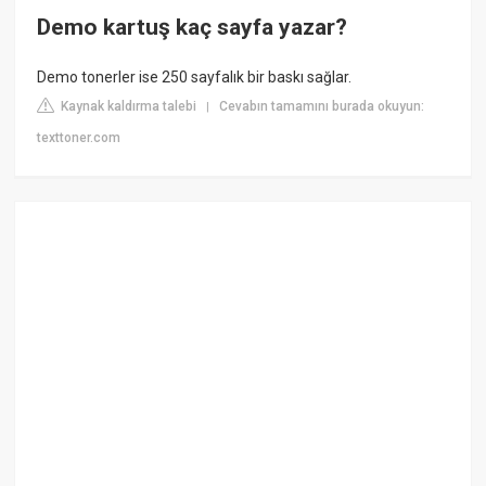
Demo kartuş kaç sayfa yazar?
Demo tonerler ise 250 sayfalık bir baskı sağlar.
Kaynak kaldırma talebi
Cevabın tamamını burada okuyun:
|
texttoner.com