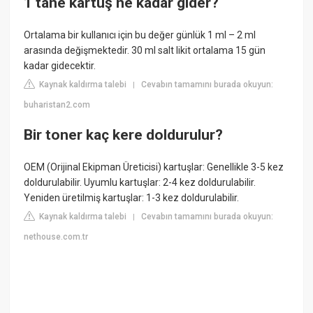
1 tane kartuş ne kadar gider?
Ortalama bir kullanıcı için bu değer günlük 1 ml – 2 ml
arasında değişmektedir. 30 ml salt likit ortalama 15 gün
kadar gidecektir.
Kaynak kaldırma talebi
Cevabın tamamını burada okuyun:
|
buharistan2.com
Bir toner kaç kere doldurulur?
OEM (Orijinal Ekipman Üreticisi) kartuşlar: Genellikle 3-5 kez
doldurulabilir. Uyumlu kartuşlar: 2-4 kez doldurulabilir.
Yeniden üretilmiş kartuşlar: 1-3 kez doldurulabilir.
Kaynak kaldırma talebi
Cevabın tamamını burada okuyun:
|
nethouse.com.tr