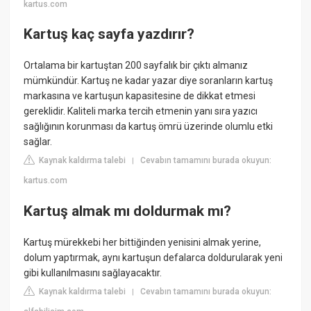
kartus.com
Kartuş kaç sayfa yazdırır?
Ortalama bir kartuştan 200 sayfalık bir çıktı almanız
mümkündür. Kartuş ne kadar yazar diye soranların kartuş
markasına ve kartuşun kapasitesine de dikkat etmesi
gereklidir. Kaliteli marka tercih etmenin yanı sıra yazıcı
sağlığının korunması da kartuş ömrü üzerinde olumlu etki
sağlar.
Kaynak kaldırma talebi
Cevabın tamamını burada okuyun:
|
kartus.com
Kartuş almak mı doldurmak mı?
Kartuş mürekkebi her bittiğinden yenisini almak yerine,
dolum yaptırmak, aynı kartuşun defalarca doldurularak yeni
gibi kullanılmasını sağlayacaktır.
Kaynak kaldırma talebi
Cevabın tamamını burada okuyun:
|