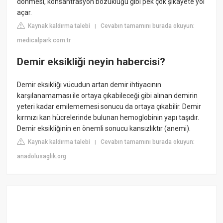
dönmesi, konsantrasyon bozukluğu gibi pek çok şikayete yol
açar.
Kaynak kaldırma talebi
Cevabın tamamını burada okuyun:
|
medicalpark.com.tr
Demir eksikliği neyin habercisi?
Demir eksikliği vücudun artan demir ihtiyacının
karşılanamaması ile ortaya çıkabileceği gibi alınan demirin
yeteri kadar emilememesi sonucu da ortaya çıkabilir. Demir
kırmızı kan hücrelerinde bulunan hemoglobinin yapı taşıdır.
Demir eksikliğinin en önemli sonucu kansızlıktır (anemi).
Kaynak kaldırma talebi
Cevabın tamamını burada okuyun:
|
anadolusaglik.org