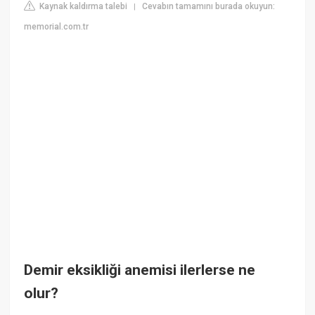
Kaynak kaldırma talebi
Cevabın tamamını burada okuyun:
|
memorial.com.tr
Demir eksikliği anemisi ilerlerse ne
olur?