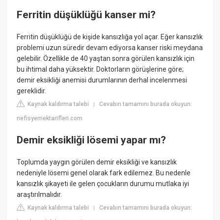
Ferritin düşüklüğü kanser mi?
Ferritin düşüklüğü de kişide kansızlığa yol açar. Eğer kansızlık
problemi uzun süredir devam ediyorsa kanser riski meydana
gelebilir. Özellikle de 40 yaştan sonra görülen kansızlık için
bu ihtimal daha yüksektir. Doktorların görüşlerine göre;
demir eksikliği anemisi durumlarının derhal incelenmesi
gereklidir.
Kaynak kaldırma talebi
Cevabın tamamını burada okuyun:
|
nefisyemektarifleri.com
Demir eksikliği lösemi yapar mı?
Toplumda yaygın görülen demir eksikliği ve kansızlık
nedeniyle lösemi genel olarak fark edilemez. Bu nedenle
kansızlık şikayeti ile gelen çocukların durumu mutlaka iyi
araştırılmalıdır.
Kaynak kaldırma talebi
Cevabın tamamını burada okuyun:
|