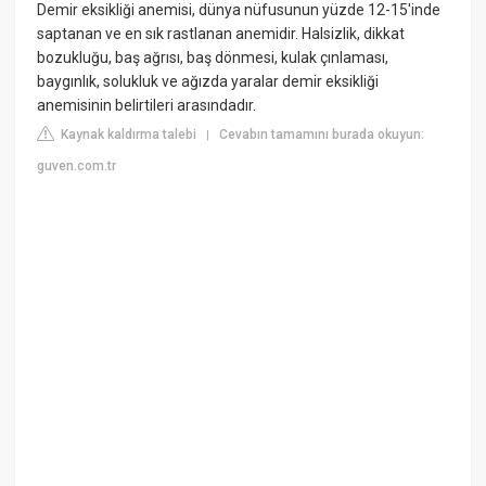
Demir eksikliği anemisi, dünya nüfusunun yüzde 12-15'inde
saptanan ve en sık rastlanan anemidir. Halsizlik, dikkat
bozukluğu, baş ağrısı, baş dönmesi, kulak çınlaması,
baygınlık, solukluk ve ağızda yaralar demir eksikliği
anemisinin belirtileri arasındadır.
Kaynak kaldırma talebi
Cevabın tamamını burada okuyun:
|
guven.com.tr