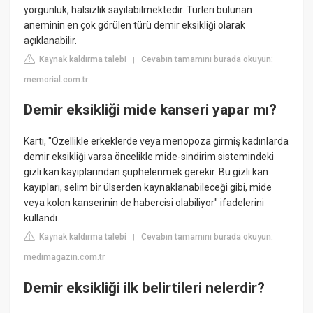
yorgunluk, halsizlik sayılabilmektedir. Türleri bulunan
aneminin en çok görülen türü demir eksikliği olarak
açıklanabilir.
Kaynak kaldırma talebi
Cevabın tamamını burada okuyun:
|
memorial.com.tr
Demir eksikliği mide kanseri yapar mı?
Kartı, "Özellikle erkeklerde veya menopoza girmiş kadınlarda
demir eksikliği varsa öncelikle mide-sindirim sistemindeki
gizli kan kayıplarından şüphelenmek gerekir. Bu gizli kan
kayıpları, selim bir ülserden kaynaklanabileceği gibi, mide
veya kolon kanserinin de habercisi olabiliyor" ifadelerini
kullandı.
Kaynak kaldırma talebi
Cevabın tamamını burada okuyun:
|
medimagazin.com.tr
Demir eksikliği ilk belirtileri nelerdir?