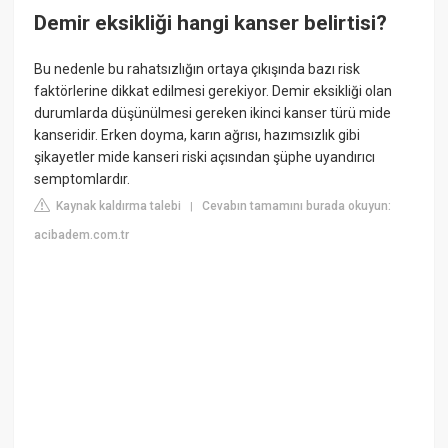
Demir eksikliği hangi kanser belirtisi?
Bu nedenle bu rahatsızlığın ortaya çıkışında bazı risk
faktörlerine dikkat edilmesi gerekiyor. Demir eksikliği olan
durumlarda düşünülmesi gereken ikinci kanser türü mide
kanseridir. Erken doyma, karın ağrısı, hazımsızlık gibi
şikayetler mide kanseri riski açısından şüphe uyandırıcı
semptomlardır.
Kaynak kaldırma talebi
Cevabın tamamını burada okuyun:
|
acibadem.com.tr