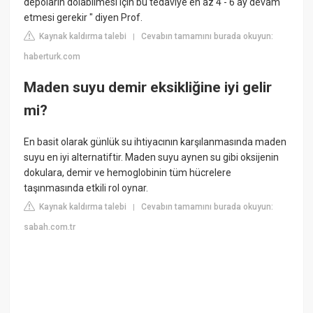
depoların dolabilmesi için bu tedaviye en az 4 - 6 ay devam
etmesi gerekir " diyen Prof.
Kaynak kaldırma talebi
Cevabın tamamını burada okuyun:
|
haberturk.com
Maden suyu demir eksikliğine iyi gelir
mi?
En basit olarak günlük su ihtiyacının karşılanmasında maden
suyu en iyi alternatiftir. Maden suyu aynen su gibi oksijenin
dokulara, demir ve hemoglobinin tüm hücrelere
taşınmasında etkili rol oynar.
Kaynak kaldırma talebi
Cevabın tamamını burada okuyun:
|
sabah.com.tr