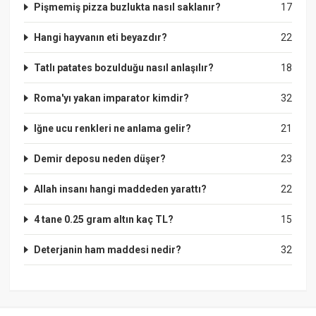
Pişmemiş pizza buzlukta nasıl saklanır?
17
Hangi hayvanın eti beyazdır?
22
Tatlı patates bozulduğu nasıl anlaşılır?
18
Roma'yı yakan imparator kimdir?
32
Iğne ucu renkleri ne anlama gelir?
21
Demir deposu neden düşer?
23
Allah insanı hangi maddeden yarattı?
22
4 tane 0.25 gram altın kaç TL?
15
Deterjanin ham maddesi nedir?
32