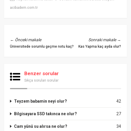
acibadem.com.tr
←
Önceki makale
Sonraki makale
→
Üniversitede sorumlu geçme notu kaç?
Kas Yapma kaç ayda olur?
Benzer sorular
Sıkça sorulan sorular
Teyzem babamin neyi olur?
42
Bilgisayara SSD takınca ne olur?
27
Cam yünü su alırsa ne olur?
34