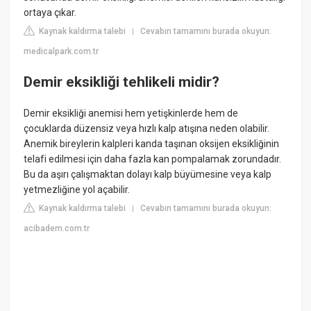
ortaya çıkar.
Kaynak kaldırma talebi
Cevabın tamamını burada okuyun:
|
medicalpark.com.tr
Demir eksikliği tehlikeli midir?
Demir eksikliği anemisi hem yetişkinlerde hem de
çocuklarda düzensiz veya hızlı kalp atışına neden olabilir.
Anemik bireylerin kalpleri kanda taşınan oksijen eksikliğinin
telafi edilmesi için daha fazla kan pompalamak zorundadır.
Bu da aşırı çalışmaktan dolayı kalp büyümesine veya kalp
yetmezliğine yol açabilir.
Kaynak kaldırma talebi
Cevabın tamamını burada okuyun:
|
acibadem.com.tr