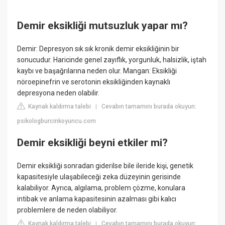
Demir eksikliği mutsuzluk yapar mı?
Demir: Depresyon sık sık kronik demir eksikliğinin bir
sonucudur. Haricinde genel zayıflık, yorgunluk, halsizlik, iştah
kaybı ve başağrılarına neden olur. Mangan: Eksikliği
nöroepinefrin ve serotonin eksikliğinden kaynaklı
depresyona neden olabilir.
Kaynak kaldırma talebi
Cevabın tamamını burada okuyun:
|
psikologburcinkoyuncu.com
Demir eksikliği beyni etkiler mi?
Demir eksikliği sonradan giderilse bile ileride kişi, genetik
kapasitesiyle ulaşabileceği zeka düzeyinin gerisinde
kalabiliyor. Ayrıca, algılama, problem çözme, konulara
intibak ve anlama kapasitesinin azalması gibi kalıcı
problemlere de neden olabiliyor.
Kaynak kaldırma talebi
Cevabın tamamını burada okuyun:
|