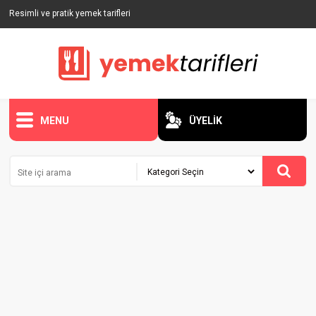
Resimli ve pratik yemek tarifleri
MENU
ÜYELİK