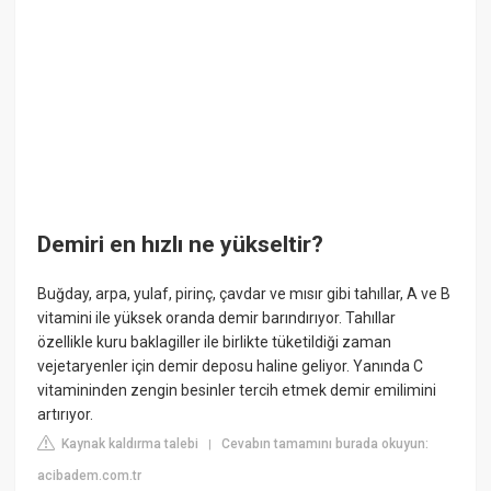
Demiri en hızlı ne yükseltir?
Buğday, arpa, yulaf, pirinç, çavdar ve mısır gibi tahıllar, A ve B
vitamini ile yüksek oranda demir barındırıyor. Tahıllar
özellikle kuru baklagiller ile birlikte tüketildiği zaman
vejetaryenler için demir deposu haline geliyor. Yanında C
vitamininden zengin besinler tercih etmek demir emilimini
artırıyor.
Kaynak kaldırma talebi
Cevabın tamamını burada okuyun:
|
acibadem.com.tr