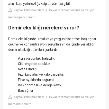
atışı, kalp yetmezliği, kalp büyümesi gibi)
Kaynak kaldırma talebi
Cevabın tamamını burada okuyun:
|
medicalpark.com.tr
Demir eksikliği nerelere vurur?
Demir eksikliğinde, zayıf veya yorgun hissetme, baş ağrısı
çekme ve konsantrasyon sorunlarının da içinde yer aldığı
demir eksikliği belirtileri şunlardır:
Aşırı yorgunluk, halsizlik.
Cilt renginde solukluk.
Nefes darlığı
Hızlı kalp atışı ve kalp çarpıntısı
El ve ayaklarda soğuma.
Baş dönmesi ve denge kaybı
Baş ağrısı
Kaynak kaldırma talebi
Cevabın tamamını burada okuyun:
|
memorial.com.tr