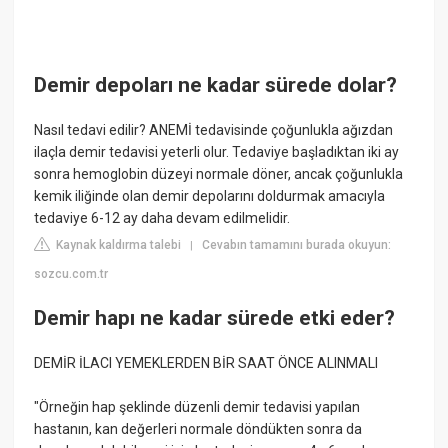
Demir depoları ne kadar sürede dolar?
Nasıl tedavi edilir? ANEMİ tedavisinde çoğunlukla ağızdan
ilaçla demir tedavisi yeterli olur. Tedaviye başladıktan iki ay
sonra hemoglobin düzeyi normale döner, ancak çoğunlukla
kemik iliğinde olan demir depolarını doldurmak amacıyla
tedaviye 6-12 ay daha devam edilmelidir.
Kaynak kaldırma talebi
Cevabın tamamını burada okuyun:
|
sozcu.com.tr
Demir hapı ne kadar sürede etki eder?
DEMİR İLACI YEMEKLERDEN BİR SAAT ÖNCE ALINMALI
"Örneğin hap şeklinde düzenli demir tedavisi yapılan
hastanın, kan değerleri normale döndükten sonra da