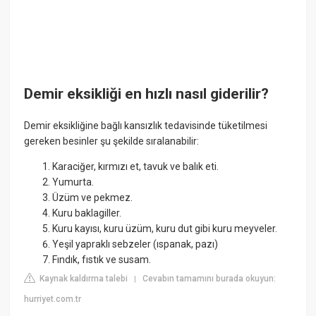
Demir eksikliği en hızlı nasıl giderilir?
Demir eksikliğine bağlı kansızlık tedavisinde tüketilmesi
gereken besinler şu şekilde sıralanabilir:
Karaciğer, kırmızı et, tavuk ve balık eti.
Yumurta.
Üzüm ve pekmez.
Kuru baklagiller.
Kuru kayısı, kuru üzüm, kuru dut gibi kuru meyveler.
Yeşil yapraklı sebzeler (ıspanak, pazı)
Fındık, fıstık ve susam.
Kaynak kaldırma talebi
Cevabın tamamını burada okuyun:
|
hurriyet.com.tr