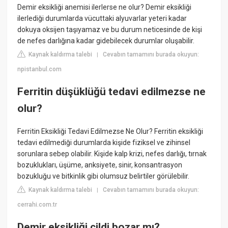
Demir eksikliği anemisi ilerlerse ne olur? Demir eksikliği
ilerlediği durumlarda vücuttaki alyuvarlar yeteri kadar
dokuya oksijen taşıyamaz ve bu durum neticesinde de kişi
de nefes darlığına kadar gidebilecek durumlar oluşabilir.
Kaynak kaldırma talebi
Cevabın tamamını burada okuyun:
|
npistanbul.com
Ferritin düşüklüğü tedavi edilmezse ne
olur?
Ferritin Eksikliği Tedavi Edilmezse Ne Olur? Ferritin eksikliği
tedavi edilmediği durumlarda kişide fiziksel ve zihinsel
sorunlara sebep olabilir. Kişide kalp krizi, nefes darlığı, tırnak
bozuklukları, üşüme, anksiyete, sinir, konsantrasyon
bozukluğu ve bitkinlik gibi olumsuz belirtiler görülebilir.
Kaynak kaldırma talebi
Cevabın tamamını burada okuyun:
|
cerrahi.com.tr
Demir eksikliği cildi bozar mı?