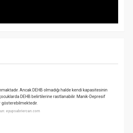
lanmaktadır. Ancak DEHB olmadığı halde kendi kapasitesinin
çocuklarda DEHB belirtilerine rastlanabilir. Manik-Depresif
er gösterebilmektedir.
un: eyupsabriercan.com