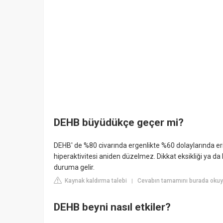
DEHB büyüdükçe geçer mi?
DEHB' de %80 civarında ergenlikte %60 dolaylarında er
hiperaktivitesi aniden düzelmez. Dikkat eksikliği ya da 
duruma gelir.
Kaynak kaldırma talebi
Cevabın tamamını burada okuy
|
DEHB beyni nasıl etkiler?