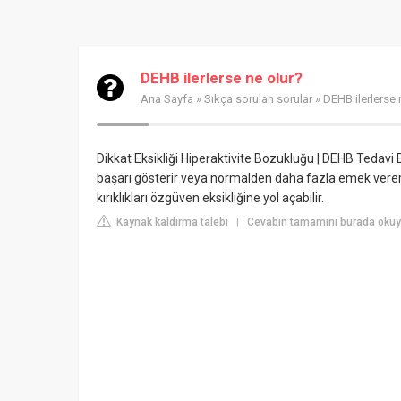
DEHB ilerlerse ne olur?
Ana Sayfa
»
Sıkça sorulan sorular
» DEHB ilerlerse 
Dikkat Eksikliği Hiperaktivite Bozukluğu | DEHB Tedav
başarı gösterir veya normalden daha fazla emek verer
kırıklıkları özgüven eksikliğine yol açabilir.
Kaynak kaldırma talebi
Cevabın tamamını burada okuy
|