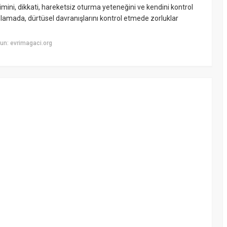
şimini, dikkati, hareketsiz oturma yeteneğini ve kendini kontrol
oplamada, dürtüsel davranışlarını kontrol etmede zorluklar
un: evrimagaci.org