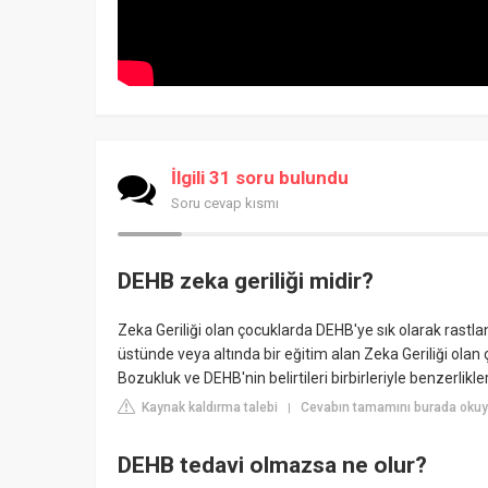
İlgili 31 soru bulundu
Soru cevap kısmı
DEHB zeka geriliği midir?
Zeka Geriliği olan çocuklarda DEHB'ye sık olarak rast
üstünde veya altında bir eğitim alan Zeka Geriliği olan 
Bozukluk ve DEHB'nin belirtileri birbirleriyle benzerlikl
Kaynak kaldırma talebi
Cevabın tamamını burada okuy
|
DEHB tedavi olmazsa ne olur?