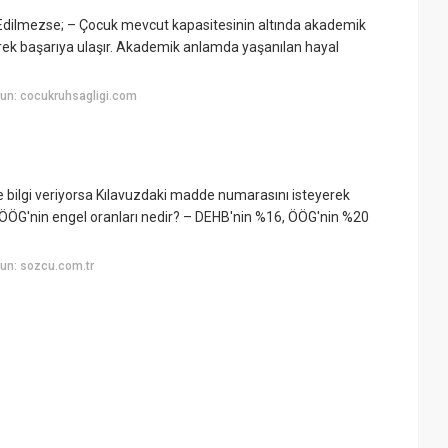
i Edilmezse; – Çocuk mevcut kapasitesinin altında akademik
ek başarıya ulaşır. Akademik anlamda yaşanılan hayal
un: cocukruhsagligi.com
 ne bilgi veriyorsa Kılavuzdaki madde numarasını isteyerek
 ÖÖG'nin engel oranları nedir? – DEHB'nin %16, ÖÖG'nin %20
un: sozcu.com.tr