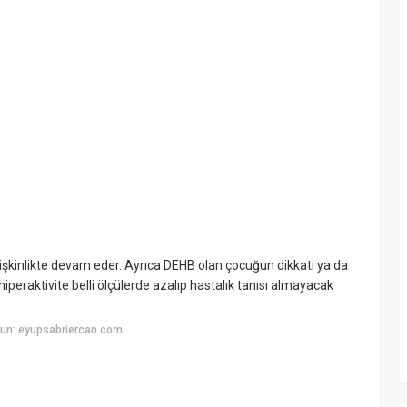
işkinlikte devam eder. Ayrıca DEHB olan çocuğun dikkati ya da
hiperaktivite belli ölçülerde azalıp hastalık tanısı almayacak
un: eyupsabriercan.com