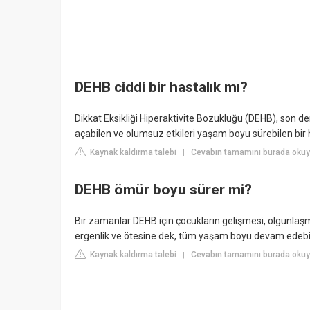
DEHB ciddi bir hastalık mı?
Dikkat Eksikliği Hiperaktivite Bozukluğu (DEHB), son de
açabilen ve olumsuz etkileri yaşam boyu sürebilen bir h
Kaynak kaldırma talebi
Cevabın tamamını burada okuy
|
DEHB ömür boyu sürer mi?
Bir zamanlar DEHB için çocukların gelişmesi, olgunlaşm
ergenlik ve ötesine dek, tüm yaşam boyu devam edebil
Kaynak kaldırma talebi
Cevabın tamamını burada okuyu
|