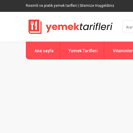
Resimli ve pratik yemek tarifleri | Sitemize Hoşgeldiniz
Ana sayfa
Yemek Tarifleri
Vitaminler