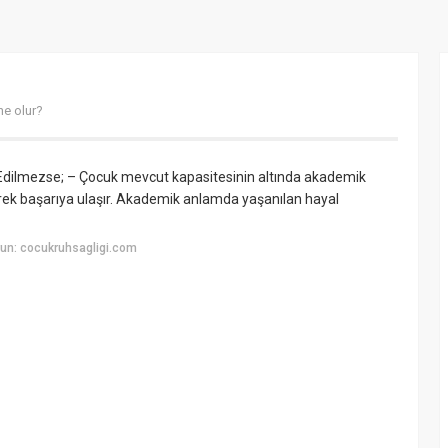
ne olur?
i Edilmezse; – Çocuk mevcut kapasitesinin altında akademik
ek başarıya ulaşır. Akademik anlamda yaşanılan hayal
un: cocukruhsagligi.com