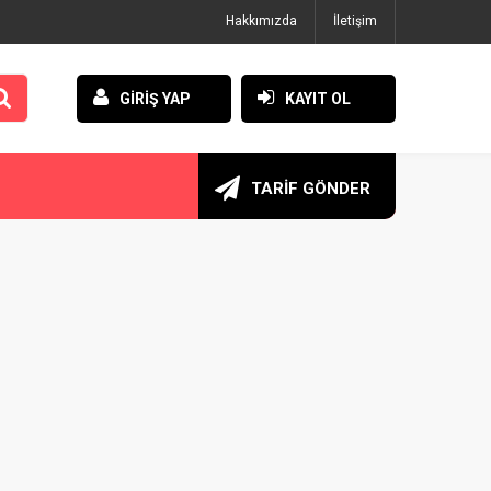
Hakkımızda
İletişim
GİRİŞ YAP
KAYIT OL
TARİF GÖNDER