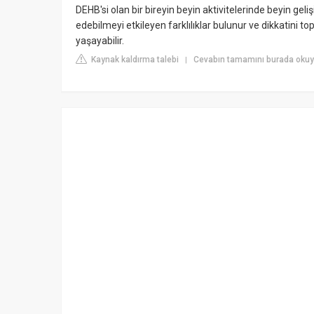
DEHB'si olan bir bireyin beyin aktivitelerinde beyin geli
edebilmeyi etkileyen farklılıklar bulunur ve dikkatini t
yaşayabilir.
Kaynak kaldırma talebi
Cevabın tamamını burada okuy
|