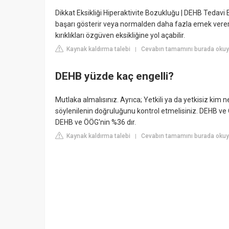
Dikkat Eksikliği Hiperaktivite Bozukluğu | DEHB Tedav
başarı gösterir veya normalden daha fazla emek verer
kırıklıkları özgüven eksikliğine yol açabilir.
Kaynak kaldırma talebi
Cevabın tamamını burada okuy
|
DEHB yüzde kaç engelli?
Mutlaka almalısınız. Ayrıca; Yetkili ya da yetkisiz kim
söylenilenin doğruluğunu kontrol etmelisiniz. DEHB ve
DEHB ve ÖÖG'nin %36 dır.
Kaynak kaldırma talebi
Cevabın tamamını burada okuy
|