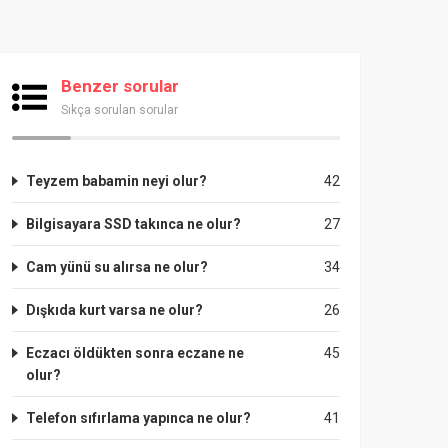
Benzer sorular
Sıkça sorulan sorular
Teyzem babamin neyi olur?
42
Bilgisayara SSD takınca ne olur?
27
Cam yünü su alırsa ne olur?
34
Dışkıda kurt varsa ne olur?
26
Eczacı öldükten sonra eczane ne
45
olur?
Telefon sıfırlama yapınca ne olur?
41