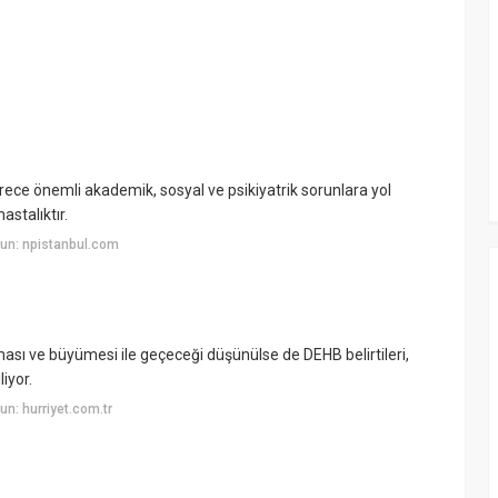
rece önemli akademik, sosyal ve psikiyatrik sorunlara yol
astalıktır.
un: npistanbul.com
ası ve büyümesi ile geçeceği düşünülse de DEHB belirtileri,
iyor.
n: hurriyet.com.tr