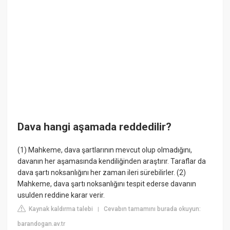
Dava hangi aşamada reddedilir?
(1) Mahkeme, dava şartlarının mevcut olup olmadığını,
davanın her aşamasında kendiliğinden araştırır. Taraflar da
dava şartı noksanlığını her zaman ileri sürebilirler. (2)
Mahkeme, dava şartı noksanlığını tespit ederse davanın
usulden reddine karar verir.
Kaynak kaldırma talebi
Cevabın tamamını burada okuyun:
|
barandogan.av.tr