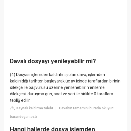
Davalı dosyayı yenileyebilir mi?
(4) Dosyası işlemden kaldırılmış olan dava, işlemden
kaldırıldığı tarihten başlayarak üç ay içinde taraflardan birinin
dilekçe ile başvurusu üzerine yenilenebilir. Yenileme
dilekçesi, duruşma gün, saat ve yeri ile birlikte 0 taraflara
tebliğ edilir.
Kaynak kaldırma talebi
Cevabın tamamını burada okuyun:
|
barandogan.av.tr
Hangi hallerde dosya işlemden