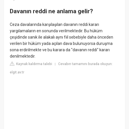
Davanın reddi ne anlama gelir?
Ceza davalarında karşılaşılan davanın reddi kararı
yargılamaların en sonunda verilmektedir. Bu hüküm
çeşidinde sanık ile alakalı aynı fiil sebebiyle daha önceden
verilen bir hüküm yada açılan dava bulunuyorsa duruşma
sona erdirilmekte ve bu karara da "davanın reddi" kararı
denilmektedir.
Kaynak kaldırma talebi
Cevabın tamamını burada okuyun:
|
elgit.av.tr