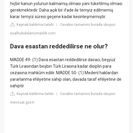
hiçbir kanun yolunun kalmamış olması yani tüketilmiş olması
gerekmektedir. Daha açık bir ifade ile temyiz edilmemiş
karar temyiz süresi geçene kadar kesinleşmemiştir.
Kaynak kaldırma talebi
Cevabın tamamını burada okuyun:
|
asalhukukdanismanlik.com
Dava esastan reddedilirse ne olur?
MADDE 49- (1) Dava esastan reddedilirse davacı, beşyüz
Türk Lirasından beşbin Türk Lirasına kadar disiplin para
cezasına mahkûm edilir. MADDE 50- (1) Medenî haklardan
yararlanma ehliyetine sahip olan, davada taraf ehliyetine de
sahiptir.
Kaynak kaldırma talebi
Cevabın tamamını burada okuyun:
|
mevzuat.gov.tr