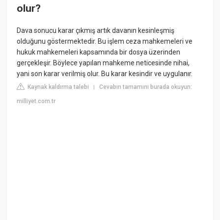
olur?
Dava sonucu karar çıkmış artık davanın kesinleşmiş
olduğunu göstermektedir. Bu işlem ceza mahkemeleri ve
hukuk mahkemeleri kapsamında bir dosya üzerinden
gerçekleşir. Böylece yapılan mahkeme neticesinde nihai,
yani son karar verilmiş olur. Bu karar kesindir ve uygulanır.
Kaynak kaldırma talebi
Cevabın tamamını burada okuyun:
|
milliyet.com.tr