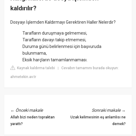
kaldırılır?
Dosyayı İşlemden Kaldırmayı Gerektiren Haller Nelerdir?
Tarafların duruşmaya gelmemesi,
Tarafların davayı takip etmemesi,
Duruma günü belirlenmesi için başvuruda
bulunmama,
Eksik harçların tamamlanmaması.
Kaynak kaldırma talebi
Cevabın tamamını burada okuyun:
|
ahmetekin.av.tr
←
Önceki makale
Sonraki makale
→
Allah bizi neden topraktan
Uzak kelimesinin eş anlamlısı ne
yarattı?
demek?