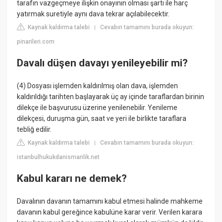
tarafın vazgeçmeye ilişkin onayının olması şartı ile harç
yatırmak suretiyle aynı dava tekrar açılabilecektir.
Kaynak kaldırma talebi
Cevabın tamamını burada okuyun:
|
pinarileri.com
Davalı düşen davayı yenileyebilir mi?
(4) Dosyası işlemden kaldırılmış olan dava, işlemden
kaldırıldığı tarihten başlayarak üç ay içinde taraflardan birinin
dilekçe ile başvurusu üzerine yenilenebilir. Yenileme
dilekçesi, duruşma gün, saat ve yeri ile birlikte taraflara
tebliğ edilir.
Kaynak kaldırma talebi
Cevabın tamamını burada okuyun:
|
istanbulhukukdanismanlik.net
Kabul kararı ne demek?
Davalının davanın tamamını kabul etmesi halinde mahkeme
davanın kabul gereğince kabulüne karar verir. Verilen karara