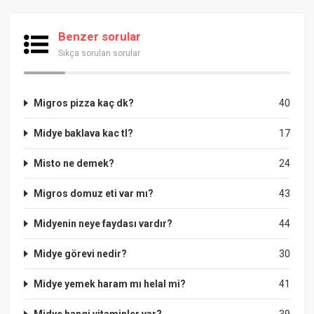
Benzer sorular
Sıkça sorulan sorular
Migros pizza kaç dk?
40
Midye baklava kac tl?
17
Misto ne demek?
24
Migros domuz eti var mı?
43
Midyenin neye faydası vardır?
44
Midye görevi nedir?
30
Midye yemek haram mı helal mi?
41
Midye hangi vitaminler var?
39