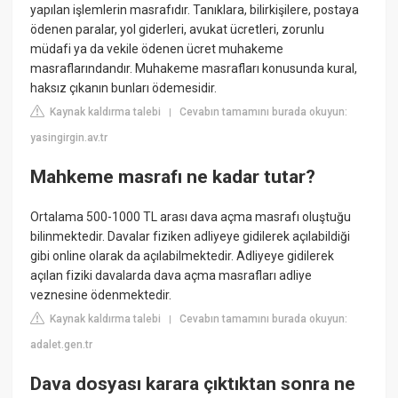
yapılan işlemlerin masrafıdır. Tanıklara, bilirkişilere, postaya
ödenen paralar, yol giderleri, avukat ücretleri, zorunlu
müdafi ya da vekile ödenen ücret muhakeme
masraflarındandır. Muhakeme masrafları konusunda kural,
haksız çıkanın bunları ödemesidir.
Kaynak kaldırma talebi
Cevabın tamamını burada okuyun:
|
yasingirgin.av.tr
Mahkeme masrafı ne kadar tutar?
Ortalama 500-1000 TL arası dava açma masrafı oluştuğu
bilinmektedir. Davalar fiziken adliyeye gidilerek açılabildiği
gibi online olarak da açılabilmektedir. Adliyeye gidilerek
açılan fiziki davalarda dava açma masrafları adliye
veznesine ödenmektedir.
Kaynak kaldırma talebi
Cevabın tamamını burada okuyun:
|
adalet.gen.tr
Dava dosyası karara çıktıktan sonra ne