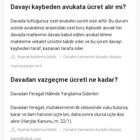
Davayı kaybeden avukata ücret alır mı?
Davada tuttuğunuz özel avukatın ücreti size aittir. Bu durum
sizinle avukatınız arasındaki özel borç ilişkisidir ancak her
davada mahkeme davası kabul edilen avukat lehine
mahkeme vekalet ücretini takdir eder ve bu ücreti davayı
kaybeden taraf, kazanan tarafa öder.
Kaynak kaldırma talebi
Cevabın tamamını burada okuyun:
|
zeynepyargic.av.tr
Davadan vazgeçme ücreti ne kadar?
Davadan Feragat Hâlinde Yargılama Giderleri
Davadan feragat, muhakemenin ilk celsesinde vuku bulursa,
karar ve ilam harcının üçte biri, daha sonra olursa üçte ikisi
alınır (Harçlar Kanunu, m. 22/1).
Kaynak kaldırma talebi
Cevabın tamamını burada okuyun:
|
kapitalhukuk.com