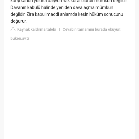
karşı kanun yoluna başvurmak kural olarak mümkün değildir.
Davanın kabulü halinde yeniden dava açma mümkün
değildir. Zira kabul maddi anlamda kesin hüküm sonucunu
doğurur.
Kaynak kaldırma talebi
Cevabın tamamını burada okuyun:
|
buken.av.tr