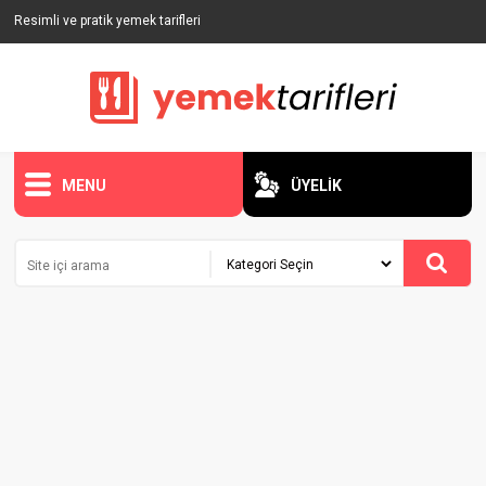
Resimli ve pratik yemek tarifleri
MENU
ÜYELİK