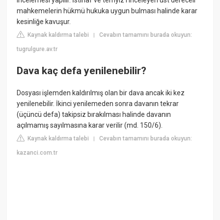
incelemesi yapılır. İstinaf ve temyiz'i inceleyen üst dereceli
mahkemelerin hükmü hukuka uygun bulması halinde karar
kesinliğe kavuşur.
Kaynak kaldırma talebi
Cevabın tamamını burada okuyun:
|
tugrulgure.av.tr
Dava kaç defa yenilenebilir?
Dosyası işlemden kaldırılmış olan bir dava ancak iki kez
yenilenebilir. İkinci yenilemeden sonra davanın tekrar
(üçüncü defa) takipsiz bırakılması halinde davanın
açılmamış sayılmasına karar verilir (md. 150/6).
Kaynak kaldırma talebi
Cevabın tamamını burada okuyun:
|
kazanci.com.tr