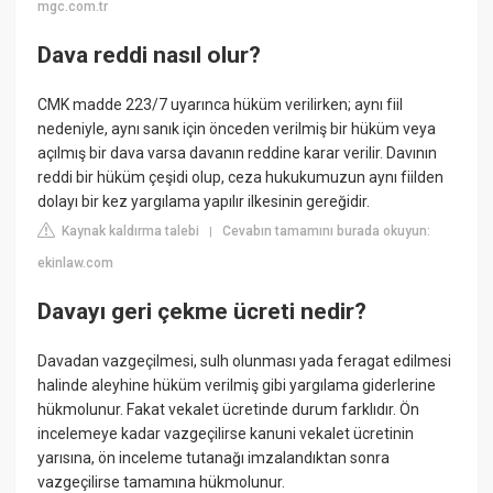
mgc.com.tr
Dava reddi nasıl olur?
CMK madde 223/7 uyarınca hüküm verilirken; aynı fiil
nedeniyle, aynı sanık için önceden verilmiş bir hüküm veya
açılmış bir dava varsa davanın reddine karar verilir. Davının
reddi bir hüküm çeşidi olup, ceza hukukumuzun aynı fiilden
dolayı bir kez yargılama yapılır ilkesinin gereğidir.
Kaynak kaldırma talebi
Cevabın tamamını burada okuyun:
|
ekinlaw.com
Davayı geri çekme ücreti nedir?
Davadan vazgeçilmesi, sulh olunması yada feragat edilmesi
halinde aleyhine hüküm verilmiş gibi yargılama giderlerine
hükmolunur. Fakat vekalet ücretinde durum farklıdır. Ön
incelemeye kadar vazgeçilirse kanuni vekalet ücretinin
yarısına, ön inceleme tutanağı imzalandıktan sonra
vazgeçilirse tamamına hükmolunur.