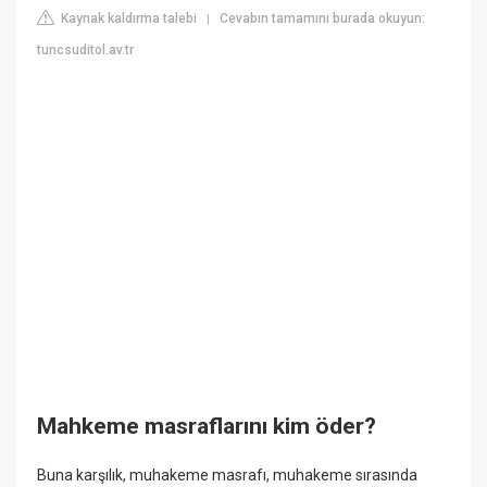
Kaynak kaldırma talebi
Cevabın tamamını burada okuyun:
|
tuncsuditol.av.tr
Mahkeme masraflarını kim öder?
Buna karşılık, muhakeme masrafı, muhakeme sırasında