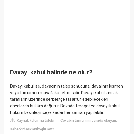
Davayı kabul halinde ne olur?
Davayı kabul ise, davacının talep sonucuna, davalının kısmen
veya tamamen muvafakat etmesidir. Davayı kabul, ancak
tarafların üzerinde serbestçe tasarruf edebilecekleri
davalarda hüküm doğurur. Davada feragat ve davayı kabul,
hüküm kesinleşinceye kadar her zaman yapılabilir.
Kaynak kaldırma talebi
Cevabın tamamını burada okuyun:
|
seherkirbascanikoglu.av.tr