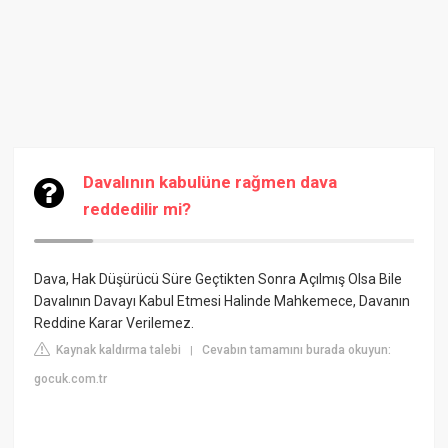
Davalının kabulüne rağmen dava
reddedilir mi?
Dava, Hak Düşürücü Süre Geçtikten Sonra Açılmış Olsa Bile
Davalının Davayı Kabul Etmesi Halinde Mahkemece, Davanın
Reddine Karar Verilemez.
Kaynak kaldırma talebi
Cevabın tamamını burada okuyun:
|
gocuk.com.tr