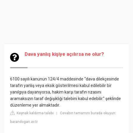
Dava yanlış kişiye açılırsa ne olur?
6100 sayılı kanunun 124/4 maddesinde “dava dilekçesinde
tarafın yanlış veya eksik gösterilmesi kabul edilebilir bir
yanılgıya dayanıyorsa, hakim karşı tarafın rızasını
aramaksızın taraf değişikliği talebini kabul edebilir.” şeklinde
düzenleme yer almaktadır.
Kaynak kaldırma talebi
Cevabın tamamını burada okuyun:
|
barandogan.av.tr