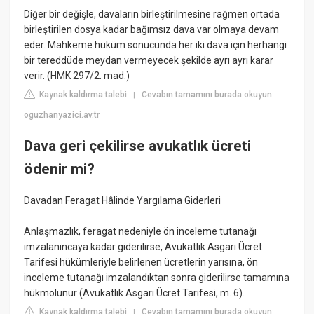
Diğer bir değişle, davaların birleştirilmesine rağmen ortada
birleştirilen dosya kadar bağımsız dava var olmaya devam
eder. Mahkeme hüküm sonucunda her iki dava için herhangi
bir tereddüde meydan vermeyecek şekilde ayrı ayrı karar
verir. (HMK 297/2. mad.)
Kaynak kaldırma talebi
Cevabın tamamını burada okuyun:
|
oguzhanyazici.av.tr
Dava geri çekilirse avukatlık ücreti
ödenir mi?
Davadan Feragat Hâlinde Yargılama Giderleri
Anlaşmazlık, feragat nedeniyle ön inceleme tutanağı
imzalanıncaya kadar giderilirse, Avukatlık Asgari Ücret
Tarifesi hükümleriyle belirlenen ücretlerin yarısına, ön
inceleme tutanağı imzalandıktan sonra giderilirse tamamına
hükmolunur (Avukatlık Asgari Ücret Tarifesi, m. 6).
Kaynak kaldırma talebi
Cevabın tamamını burada okuyun:
|