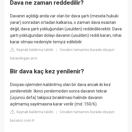
Dava ne zaman reddedilir?
Davanın açıldığı anda var olan bir dava şartı (mesela hukuki
yarar) sonradan ortadan kalkarsa, o zaman dava esastan
değil, dava şartı yokluğundan (usulden) reddedilecektir. Dava
şartı yokluğundan dolayı davanın (usulden) reddi kararı, nihai
karar olması nedeniyle temyiz edilebilir.
Kaynak kaldırma talebi
Cevabın tamamını burada okuyun:
|
barandogan.av.tr
Bir dava kaç kez yenilenir?
Dosyası işlemden kaldırılmış olan bir dava ancak iki kez
yenilenebilir. İkinci yenilemeden sonra davanın tekrar
(üçüncü defa) takipsiz bırakılması halinde davanın
açılmamış sayılmasına karar verilir (md. 150/6).
Kaynak kaldırma talebi
Cevabın tamamını burada okuyun:
|
kazanci.com.tr