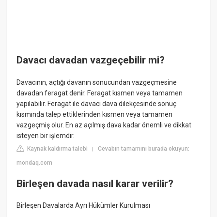
Davacı davadan vazgeçebilir mi?
Davacının, açtığı davanın sonucundan vazgeçmesine
davadan feragat denir. Feragat kısmen veya tamamen
yapılabilir. Feragat ile davacı dava dilekçesinde sonuç
kısmında talep ettiklerinden kısmen veya tamamen
vazgeçmiş olur. En az açılmış dava kadar önemli ve dikkat
isteyen bir işlemdir.
Kaynak kaldırma talebi
Cevabın tamamını burada okuyun:
|
mondaq.com
Birleşen davada nasıl karar verilir?
Birleşen Davalarda Ayrı Hükümler Kurulması