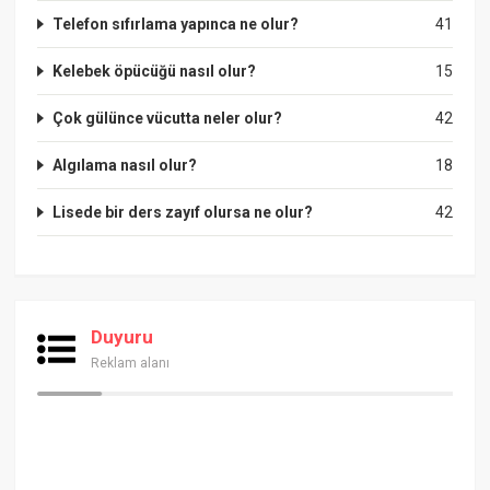
Telefon sıfırlama yapınca ne olur?
41
Kelebek öpücüğü nasıl olur?
15
Çok gülünce vücutta neler olur?
42
Algılama nasıl olur?
18
Lisede bir ders zayıf olursa ne olur?
42
Duyuru
Reklam alanı