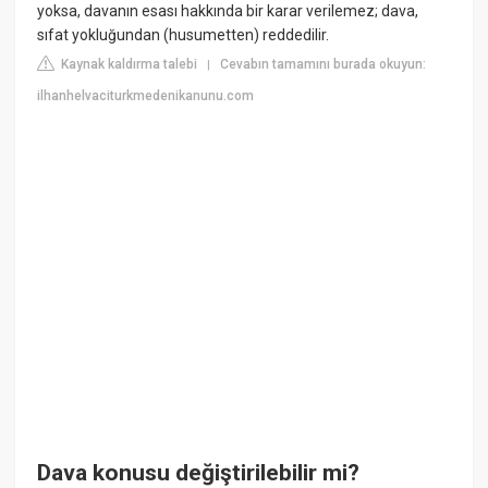
yoksa, davanın esası hakkında bir karar verilemez; dava,
sıfat yokluğundan (husumetten) reddedilir.
Kaynak kaldırma talebi
Cevabın tamamını burada okuyun:
|
ilhanhelvaciturkmedenikanunu.com
Dava konusu değiştirilebilir mi?