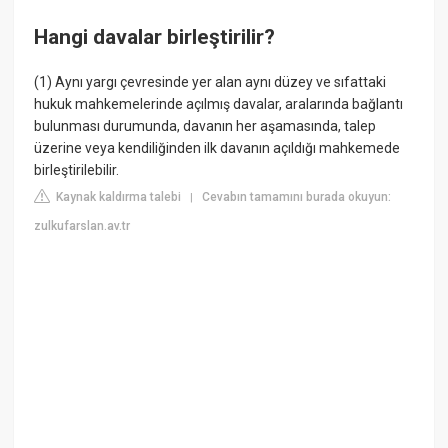
Hangi davalar birleştirilir?
(1) Aynı yargı çevresinde yer alan aynı düzey ve sıfattaki
hukuk mahkemelerinde açılmış davalar, aralarında bağlantı
bulunması durumunda, davanın her aşamasında, talep
üzerine veya kendiliğinden ilk davanın açıldığı mahkemede
birleştirilebilir.
Kaynak kaldırma talebi
Cevabın tamamını burada okuyun:
|
zulkufarslan.av.tr