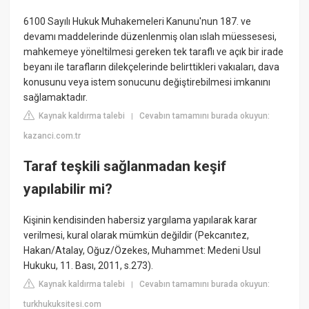
6100 Sayılı Hukuk Muhakemeleri Kanunu'nun 187. ve
devamı maddelerinde düzenlenmiş olan ıslah müessesesi,
mahkemeye yöneltilmesi gereken tek taraflı ve açık bir irade
beyanı ile tarafların dilekçelerinde belirttikleri vakıaları, dava
konusunu veya istem sonucunu değiştirebilmesi imkanını
sağlamaktadır.
Kaynak kaldırma talebi
Cevabın tamamını burada okuyun:
|
kazanci.com.tr
Taraf teşkili sağlanmadan keşif
yapılabilir mi?
Kişinin kendisinden habersiz yargılama yapılarak karar
verilmesi, kural olarak mümkün değildir (Pekcanıtez,
Hakan/Atalay, Oğuz/Özekes, Muhammet: Medeni Usul
Hukuku, 11. Bası, 2011, s.273).
Kaynak kaldırma talebi
Cevabın tamamını burada okuyun:
|
turkhukuksitesi.com