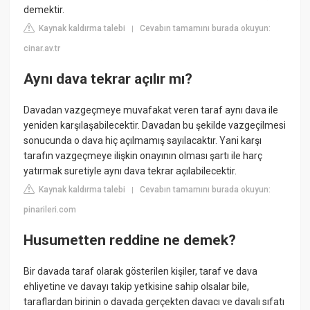
demektir.
Kaynak kaldırma talebi
Cevabın tamamını burada okuyun:
|
cinar.av.tr
Aynı dava tekrar açılır mı?
Davadan vazgeçmeye muvafakat veren taraf aynı dava ile
yeniden karşılaşabilecektir. Davadan bu şekilde vazgeçilmesi
sonucunda o dava hiç açılmamış sayılacaktır. Yani karşı
tarafın vazgeçmeye ilişkin onayının olması şartı ile harç
yatırmak suretiyle aynı dava tekrar açılabilecektir.
Kaynak kaldırma talebi
Cevabın tamamını burada okuyun:
|
pinarileri.com
Husumetten reddine ne demek?
Bir davada taraf olarak gösterilen kişiler, taraf ve dava
ehliyetine ve davayı takip yetkisine sahip olsalar bile,
taraflardan birinin o davada gerçekten davacı ve davalı sıfatı