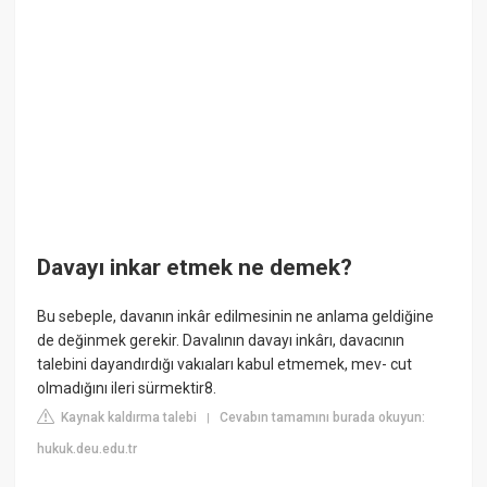
Davayı inkar etmek ne demek?
Bu sebeple, davanın inkâr edilmesinin ne anlama geldiğine
de değinmek gerekir. Davalının davayı inkârı, davacının
talebini dayandırdığı vakıaları kabul etmemek, mev- cut
olmadığını ileri sürmektir8.
Kaynak kaldırma talebi
Cevabın tamamını burada okuyun:
|
hukuk.deu.edu.tr