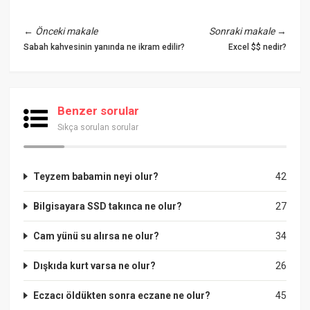
←
Önceki makale
Sonraki makale
→
Sabah kahvesinin yanında ne ikram edilir?
Excel $$ nedir?
Benzer sorular
Sıkça sorulan sorular
Teyzem babamin neyi olur?
42
Bilgisayara SSD takınca ne olur?
27
Cam yünü su alırsa ne olur?
34
Dışkıda kurt varsa ne olur?
26
Eczacı öldükten sonra eczane ne olur?
45