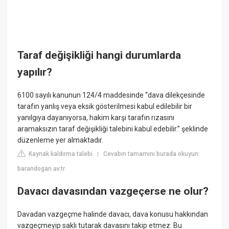
Taraf değişikliği hangi durumlarda
yapılır?
6100 sayılı kanunun 124/4 maddesinde “dava dilekçesinde
tarafın yanlış veya eksik gösterilmesi kabul edilebilir bir
yanılgıya dayanıyorsa, hakim karşı tarafın rızasını
aramaksızın taraf değişikliği talebini kabul edebilir.” şeklinde
düzenleme yer almaktadır.
Kaynak kaldırma talebi
Cevabın tamamını burada okuyun:
|
barandogan.av.tr
Davacı davasından vazgeçerse ne olur?
Davadan vazgeçme halinde davacı, dava konusu hakkından
vazgeçmeyip saklı tutarak davasını takip etmez. Bu