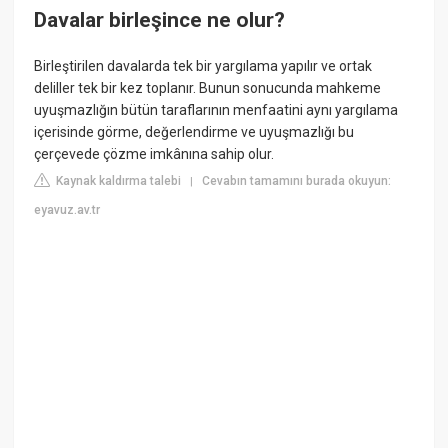
Davalar birleşince ne olur?
Birleştirilen davalarda tek bir yargılama yapılır ve ortak
deliller tek bir kez toplanır. Bunun sonucunda mahkeme
uyuşmazlığın bütün taraflarının menfaatini aynı yargılama
içerisinde görme, değerlendirme ve uyuşmazlığı bu
çerçevede çözme imkânına sahip olur.
Kaynak kaldırma talebi
Cevabın tamamını burada okuyun:
|
eyavuz.av.tr