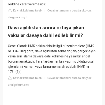
reddine karar verilmesidir.
Kaynak kaldırma talebi
Cevabın tamamını burada okuyun:
|
dergipark.org.tr
Dava açıldıktan sonra ortaya çıkan
vakıalar davaya dahil edilebilir mi?
Genel Olarak; HMK'daki ıslahla ile ilgili düzenlemelere (HMK
m. 176-182) göre, dava açıldıktan sonra doğan/gerçekleşen
vakıaların ıslahla davaya dahil edilmesine yasal bir engel
bulunmamaktadır. Taraflardan her biri, yapmış olduğu usul
işlemlerini kısmen veya tamamen ıslah edebilir [HMK m.
176- (1) ].
Kaynak kaldırma talebi
Cevabın tamamını burada okuyun:
|
unalgokturk.av.tr