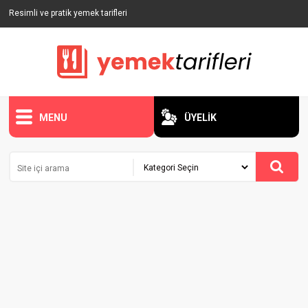
Resimli ve pratik yemek tarifleri
MENU
ÜYELİK