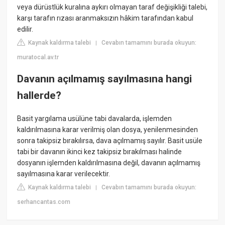
veya dürüstlük kuralına aykırı olmayan taraf değişikliği talebi,
karşı tarafın rızası aranmaksızın hâkim tarafından kabul
edilir.
Kaynak kaldırma talebi
Cevabın tamamını burada okuyun:
|
muratocal.av.tr
Davanın açılmamış sayılmasına hangi
hallerde?
Basit yargılama usülüne tabi davalarda, işlemden
kaldırılmasına karar verilmiş olan dosya, yenilenmesinden
sonra takipsiz bırakılırsa, dava açılmamış sayılır. Basit usüle
tabi bir davanın ikinci kez takipsiz bırakılması halinde
dosyanın işlemden kaldırılmasına değil, davanın açılmamış
sayılmasına karar verilecektir.
Kaynak kaldırma talebi
Cevabın tamamını burada okuyun:
|
serhancantas.com