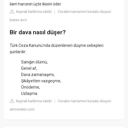
ilam harcının üçte ikisini öder.
Kaynak kaldırma talebi
Cevabın tamamını burada okuyun:
|
buken.av.tr
Bir dava nasıl düşer?
Türk Ceza Kanunu'nda düzenlenen düşme sebepleri
şunlardır:
Sanığın ölümü,
Genel af,
Dava zamanaşımı,
Şikâyetten vazgeçme,
Önödeme,
Uzlaşma.
Kaynak kaldırma talebi
Cevabın tamamını burada okuyun:
|
ahmetekin.com