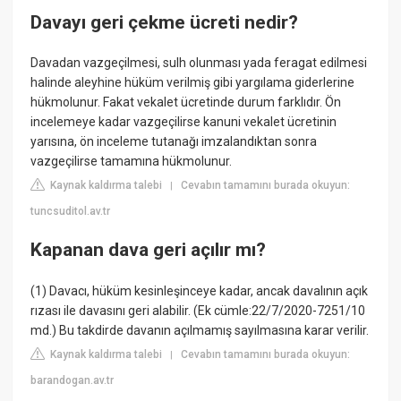
Davayı geri çekme ücreti nedir?
Davadan vazgeçilmesi, sulh olunması yada feragat edilmesi
halinde aleyhine hüküm verilmiş gibi yargılama giderlerine
hükmolunur. Fakat vekalet ücretinde durum farklıdır. Ön
incelemeye kadar vazgeçilirse kanuni vekalet ücretinin
yarısına, ön inceleme tutanağı imzalandıktan sonra
vazgeçilirse tamamına hükmolunur.
Kaynak kaldırma talebi
Cevabın tamamını burada okuyun:
|
tuncsuditol.av.tr
Kapanan dava geri açılır mı?
(1) Davacı, hüküm kesinleşinceye kadar, ancak davalının açık
rızası ile davasını geri alabilir. (Ek cümle:22/7/2020-7251/10
md.) Bu takdirde davanın açılmamış sayılmasına karar verilir.
Kaynak kaldırma talebi
Cevabın tamamını burada okuyun:
|
barandogan.av.tr