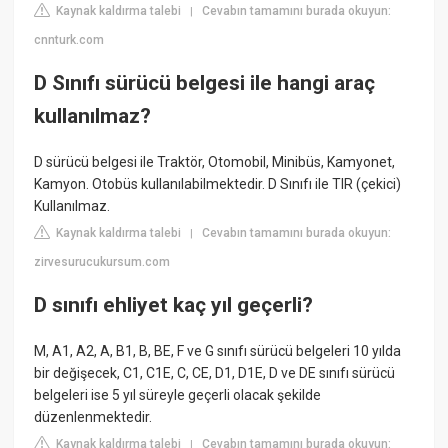
Kaynak kaldırma talebi
Cevabın tamamını burada okuyun:
|
cnnturk.com
D Sınıfı sürücü belgesi ile hangi araç
kullanılmaz?
D sürücü belgesi ile Traktör, Otomobil, Minibüs, Kamyonet,
Kamyon. Otobüs kullanılabilmektedir. D Sınıfı ile TIR (çekici)
Kullanılmaz.
Kaynak kaldırma talebi
Cevabın tamamını burada okuyun:
|
zirvesurucukursum.com
D sınıfı ehliyet kaç yıl geçerli?
M, A1, A2, A, B1, B, BE, F ve G sınıfı sürücü belgeleri 10 yılda
bir değişecek, C1, C1E, C, CE, D1, D1E, D ve DE sınıfı sürücü
belgeleri ise 5 yıl süreyle geçerli olacak şekilde
düzenlenmektedir.
Kaynak kaldırma talebi
Cevabın tamamını burada okuyun:
|