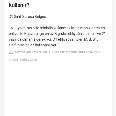
kullanır?
D1 Sınıf Sürücü Belgesi
16+1 yolcu sınırı ile minibüs kullanmak için almanız gereken
ehliyettir. Başvuru için en az B grubu ehliyetiniz olması ve 21
yaşında olmanız gerekiyor. D1 ehliyet sahipleri M, B, B1, F
sınıfı araçları da kullanabiliyor.
Kaynak kaldırma talebi
Cevabın tamamını burada okuyun:
|
unicosigorta.com.tr