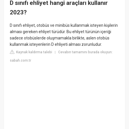
D sınıfı ehliyet hangi araçları kullanır
2023?
D sınıfı ehliyet, otobüs ve minibüs kullanmak isteyen kişilerin
alması gereken ehliyet türüdür. Bu ehliyet türünün içeriği
sadece otobüslerde oluşmamakla birlikte, aslen otobüs
kullanmak isteyenlerin D ehliyeti alması zorunludur.
Kaynak kaldırma talebi
Cevabın tamamını burada okuyun:
|
sabah.com.tr