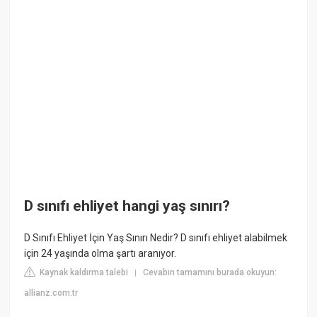
D sınıfı ehliyet hangi yaş sınırı?
D Sınıfı Ehliyet İçin Yaş Sınırı Nedir? D sınıfı ehliyet alabilmek
için 24 yaşında olma şartı aranıyor.
Kaynak kaldırma talebi
Cevabın tamamını burada okuyun:
|
allianz.com.tr