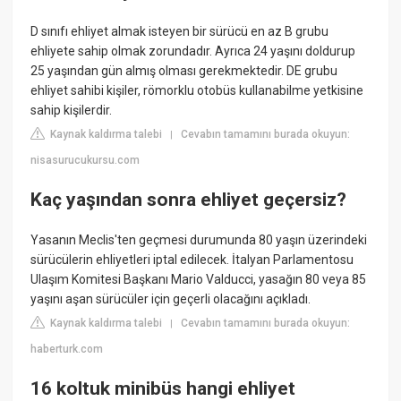
D sınıfı ehliyet almak isteyen bir sürücü en az B grubu
ehliyete sahip olmak zorundadır. Ayrıca 24 yaşını doldurup
25 yaşından gün almış olması gerekmektedir. DE grubu
ehliyet sahibi kişiler, römorklu otobüs kullanabilme yetkisine
sahip kişilerdir.
Kaynak kaldırma talebi
Cevabın tamamını burada okuyun:
|
nisasurucukursu.com
Kaç yaşından sonra ehliyet geçersiz?
Yasanın Meclis'ten geçmesi durumunda 80 yaşın üzerindeki
sürücülerin ehliyetleri iptal edilecek. İtalyan Parlamentosu
Ulaşım Komitesi Başkanı Mario Valducci, yasağın 80 veya 85
yaşını aşan sürücüler için geçerli olacağını açıkladı.
Kaynak kaldırma talebi
Cevabın tamamını burada okuyun:
|
haberturk.com
16 koltuk minibüs hangi ehliyet