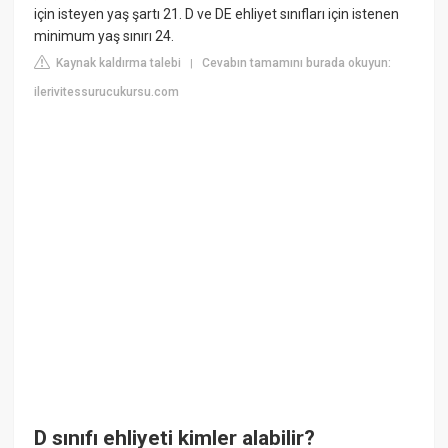
için isteyen yaş şartı 21. D ve DE ehliyet sınıfları için istenen
minimum yaş sınırı 24.
Kaynak kaldırma talebi
Cevabın tamamını burada okuyun:
|
ilerivitessurucukursu.com
D sınıfı ehliyeti kimler alabilir?