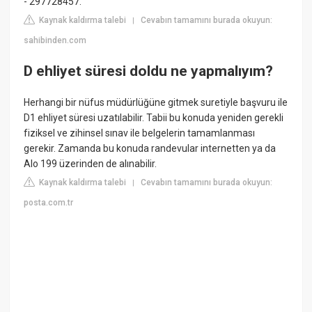
- 297728457.
Kaynak kaldırma talebi
Cevabın tamamını burada okuyun:
|
sahibinden.com
D ehliyet süresi doldu ne yapmalıyım?
Herhangi bir nüfus müdürlüğüne gitmek suretiyle başvuru ile
D1 ehliyet süresi uzatılabilir. Tabii bu konuda yeniden gerekli
fiziksel ve zihinsel sınav ile belgelerin tamamlanması
gerekir. Zamanda bu konuda randevular internetten ya da
Alo 199 üzerinden de alınabilir.
Kaynak kaldırma talebi
Cevabın tamamını burada okuyun:
|
posta.com.tr