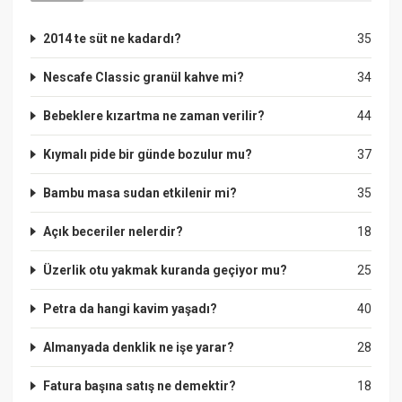
2014 te süt ne kadardı?
35
Nescafe Classic granül kahve mi?
34
Bebeklere kızartma ne zaman verilir?
44
Kıymalı pide bir günde bozulur mu?
37
Bambu masa sudan etkilenir mi?
35
Açık beceriler nelerdir?
18
Üzerlik otu yakmak kuranda geçiyor mu?
25
Petra da hangi kavim yaşadı?
40
Almanyada denklik ne işe yarar?
28
Fatura başına satış ne demektir?
18