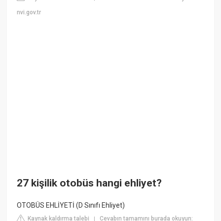
nvi.gov.tr
27 kişilik otobüs hangi ehliyet?
OTOBÜS EHLİYETİ (D Sınıfı Ehliyet)
Kaynak kaldırma talebi
Cevabın tamamını burada okuyun:
|