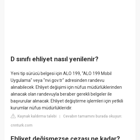
D sınıfı ehliyet nasıl yenilenir?
Yeni tip sürücü belgesi için ALO 199, "ALO 199 Mobil
Uygulama" veya "nvi.gov.tr" adresinden randevu
alınabilecek. Ehliyet değişimi için nüfus müdürlüklerinden
alınacak olan randevuyla beraber gerekli belgeler ile
başvurular alınacak. Ehliyet değiştirme işlemleri için yetkili
kurumlar nüfus müdürlükleridir.
Kaynak kaldırma talebi
Cevabın tamamını burada okuyun:
|
cnnturk.com
Ehliyet değişmezse cezası ne kadar?