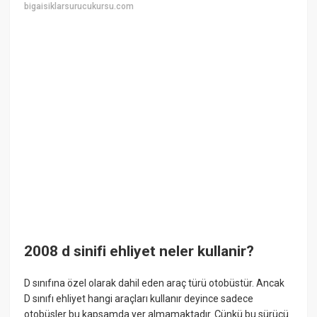
bigaisiklarsurucukursu.com
2008 d sinifi ehliyet neler kullanir?
D sınıfına özel olarak dahil eden araç türü otobüstür. Ancak
D sınıfı ehliyet hangi araçları kullanır deyince sadece
otobüsler bu kapsamda yer almamaktadır. Çünkü bu sürücü