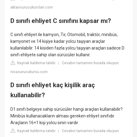
aktansurucukurslari.com
D sınıfı ehliyet C sınıfını kapsar mı?
C sınıfı ehliyet ile kamyon, Tır, Otomobil, traktör, minibüs,
kamyonet ve 14 kişiye kadar yolcu taşıyan araçlar
kullanılabilir. 14 kisiden fazla yolcu taşıyan araçları sadece D
sınıfı ehliyete sahip olan sürücüler kullanır.
Kaynak kaldırma talebi
Cevabın tamamını burada okuyun:
|
nisasurucukursu.com
D sınıfı ehliyet kaç kişilik araç
kullanabilir?
D1 sınıfı belgeye sahip sürücüler hangi araçları kullanabilir?
Minibüs kullanacakların alması gereken ehliyet sınıfıdır.
Araçların 16+1 kişi yolcu sınırı vardır.
Kaynak kaldırma talebi
Cevabın tamamını burada okuyun:
|