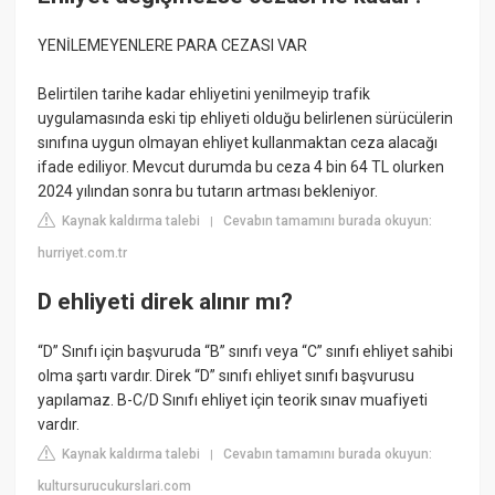
YENİLEMEYENLERE PARA CEZASI VAR
Belirtilen tarihe kadar ehliyetini yenilmeyip trafik
uygulamasında eski tip ehliyeti olduğu belirlenen sürücülerin
sınıfına uygun olmayan ehliyet kullanmaktan ceza alacağı
ifade ediliyor. Mevcut durumda bu ceza 4 bin 64 TL olurken
2024 yılından sonra bu tutarın artması bekleniyor.
Kaynak kaldırma talebi
Cevabın tamamını burada okuyun:
|
hurriyet.com.tr
D ehliyeti direk alınır mı?
“D” Sınıfı için başvuruda “B” sınıfı veya “C” sınıfı ehliyet sahibi
olma şartı vardır. Direk “D” sınıfı ehliyet sınıfı başvurusu
yapılamaz. B-C/D Sınıfı ehliyet için teorik sınav muafiyeti
vardır.
Kaynak kaldırma talebi
Cevabın tamamını burada okuyun:
|
kultursurucukurslari.com