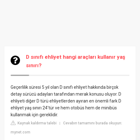
D sınıfı ehliyet hangi araçları kullanır yaş
sınırı?
Geçerlilik süresi 5 yıl olan D sınıfı ehliyet hakkında birçok
detay sürücü adayları tarafından merak konusu oluyor. D
ehliyeti diğer D türü ehliyetlerden ayıran en önemli fark D
ehliyet yaş sınırı 24'tür ve hem otobüs hem de minibüs
kullanmak için gereklidir.
Kaynak kaldırma talebi
Cevabın tamamını burada okuyun:
|
mynet.com