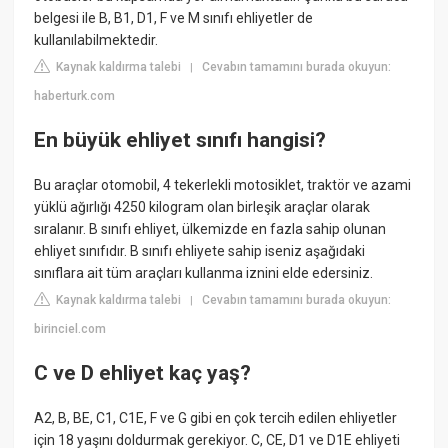
belgesi ile B, B1, D1, F ve M sınıfı ehliyetler de
kullanılabilmektedir.
Kaynak kaldırma talebi
Cevabın tamamını burada okuyun:
|
haberturk.com
En büyük ehliyet sınıfı hangisi?
Bu araçlar otomobil, 4 tekerlekli motosiklet, traktör ve azami
yüklü ağırlığı 4250 kilogram olan birleşik araçlar olarak
sıralanır. B sınıfı ehliyet, ülkemizde en fazla sahip olunan
ehliyet sınıfıdır. B sınıfı ehliyete sahip iseniz aşağıdaki
sınıflara ait tüm araçları kullanma iznini elde edersiniz.
Kaynak kaldırma talebi
Cevabın tamamını burada okuyun:
|
birinciel.com
C ve D ehliyet kaç yaş?
A2, B, BE, C1, C1E, F ve G gibi en çok tercih edilen ehliyetler
için 18 yaşını doldurmak gerekiyor. C, CE, D1 ve D1E ehliyeti