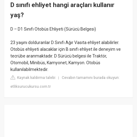
D sınıfı ehliyet hangi araçları kullanır
yaş?
D – D1 Sınıfı Otobüs Ehliyeti (Sürücü Belgesi)
23 yaşını dolduranlar D Sınıfı Ağır Vasıta ehliyet alabilirler.
Otobüs ehliyeti alacaklar için B sınıfı ehliyet ile deneyim ve
tecrübe aranmaktadır. D Sürücü belgesi ile Traktör,
Otomobil, Minibüs, Kamyonet, Kamyon. Otobüs
kullanılabilmektedir.
Kaynak kaldırma talebi
Cevabın tamamını burada okuyun:
|
etliksurucukursu.com.tr