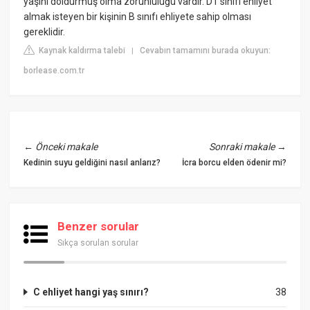
yaşını doldurmuş olma zorunluluğu vardır. D1 sınıfı ehliyet
almak isteyen bir kişinin B sınıfı ehliyete sahip olması
gereklidir.
Kaynak kaldırma talebi
Cevabın tamamını burada okuyun:
|
borlease.com.tr
←
Önceki makale
Sonraki makale
→
Kedinin suyu geldiğini nasıl anlarız?
İcra borcu elden ödenir mi?
Benzer sorular
Sıkça sorulan sorular
C ehliyet hangi yaş sınırı?
38