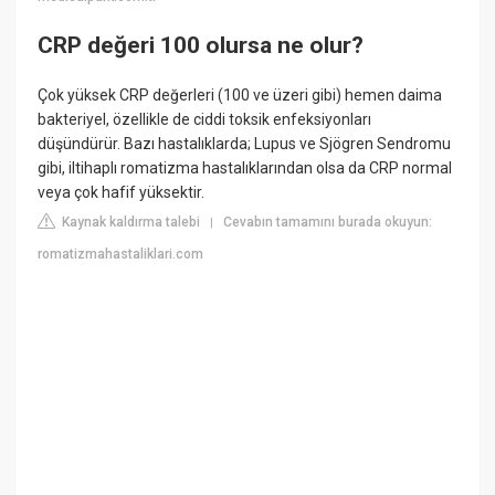
CRP değeri 100 olursa ne olur?
Çok yüksek CRP değerleri (100 ve üzeri gibi) hemen daima
bakteriyel, özellikle de ciddi toksik enfeksiyonları
düşündürür. Bazı hastalıklarda; Lupus ve Sjögren Sendromu
gibi, iltihaplı romatizma hastalıklarından olsa da CRP normal
veya çok hafif yüksektir.
Kaynak kaldırma talebi
Cevabın tamamını burada okuyun:
|
romatizmahastaliklari.com