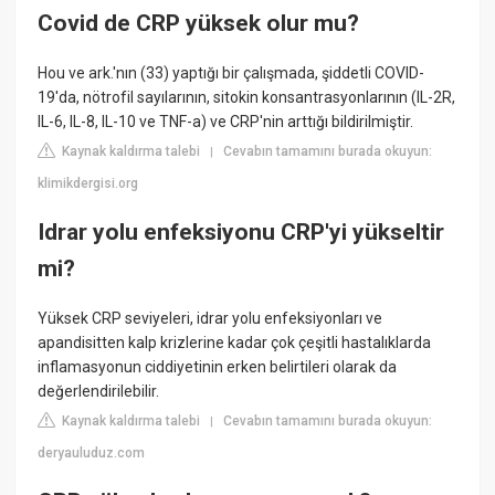
Covid de CRP yüksek olur mu?
Hou ve ark.'nın (33) yaptığı bir çalışmada, şiddetli COVID-
19'da, nötrofil sayılarının, sitokin konsantrasyonlarının (IL-2R,
IL-6, IL-8, IL-10 ve TNF-a) ve CRP'nin arttığı bildirilmiştir.
Kaynak kaldırma talebi
Cevabın tamamını burada okuyun:
|
klimikdergisi.org
Idrar yolu enfeksiyonu CRP'yi yükseltir
mi?
Yüksek CRP seviyeleri, idrar yolu enfeksiyonları ve
apandisitten kalp krizlerine kadar çok çeşitli hastalıklarda
inflamasyonun ciddiyetinin erken belirtileri olarak da
değerlendirilebilir.
Kaynak kaldırma talebi
Cevabın tamamını burada okuyun:
|
deryauluduz.com