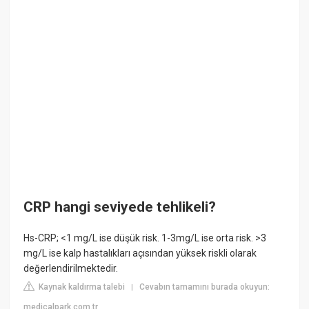
CRP hangi seviyede tehlikeli?
Hs-CRP; <1 mg/L ise düşük risk. 1-3mg/L ise orta risk. >3
mg/L ise kalp hastalıkları açısından yüksek riskli olarak
değerlendirilmektedir.
Kaynak kaldırma talebi
Cevabın tamamını burada okuyun:
|
medicalpark.com.tr