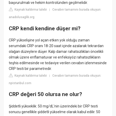
başvurulmalı ve hekim kontrolünden geçilmelidir.
Kaynak kaldırma talebi
Cevabın tamamını burada okuyun:
|
anadolusaglik.org
CRP kendi kendine düşer mi?
CRP yükselişine yol açan etken yok olduğu zaman
serumdaki CRP oranı 18-20 saat içinde azalarak tekrardan
olağan düzeylere düşer. Kalp damar rahatsızlıkları öncelikli
olmak üzere enflamatuvar ve enfeksiyöz rahatsızlıkların
teşhis edilmesinde ve tedaviye verilen cevabın izlenmesinde
CRP testi bir parametredir.
Kaynak kaldırma talebi
Cevabın tamamını burada okuyun:
|
npistanbul.com
CRP değeri 50 olursa ne olur?
Şiddetli yükseklik: 50 mg/dL'nin üzerindeki bir CRP testi
sonucu genellikle şiddetli yükselme olarak kabul edilir. 50