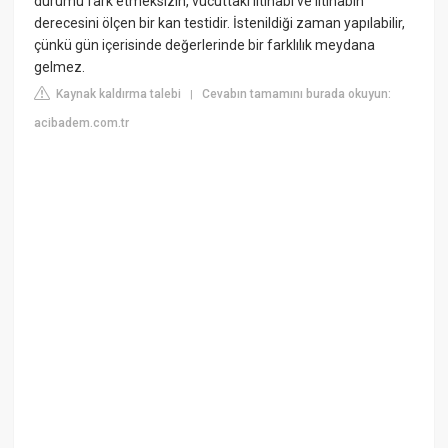
durumu fark etmeksizin, vücuttaki iltihabı ve iltihabın
derecesini ölçen bir kan testidir. İstenildiği zaman yapılabilir,
çünkü gün içerisinde değerlerinde bir farklılık meydana
gelmez.
Kaynak kaldırma talebi
Cevabın tamamını burada okuyun:
|
acibadem.com.tr