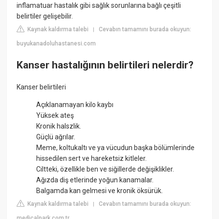
inflamatuar hastalık gibi sağlık sorunlarına bağlı çeşitli
belirtiler gelişebilir.
Kaynak kaldırma talebi
Cevabın tamamını burada okuyun:
|
buyukanadoluhastanesi.com
Kanser hastalığının belirtileri nelerdir?
Kanser belirtileri
Açıklanamayan kilo kaybı
Yüksek ateş
Kronik halszlik.
Güçlü ağrılar.
Meme, koltukaltı ve ya vücudun başka bölümlerinde
hissedilen sert ve hareketsiz kitleler.
Ciltteki, özellikle ben ve siğillerde değişiklikler.
Ağızda diş etlerinde yoğun kanamalar.
Balgamda kan gelmesi ve kronik öksürük.
Kaynak kaldırma talebi
Cevabın tamamını burada okuyun:
|
medicalpark.com.tr