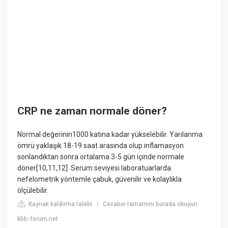
CRP ne zaman normale döner?
Normal değerinin1000 katına kadar yükselebilir. Yarılanma
ömrü yaklaşık 18-19 saat arasında olup inflamasyon
sonlandıktan sonra ortalama 3-5 gün içinde normale
döner[10,11,12]. Serum seviyesi laboratuarlarda
nefelometrik yöntemle çabuk, güvenilir ve kolaylıkla
ölçülebilir.
Kaynak kaldırma talebi
Cevabın tamamını burada okuyun:
|
kbb-forum.net