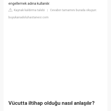
engellemek adına kullanılır.
Kaynak kaldırma talebi
Cevabın tamamını burada okuyun:
|
buyukanadoluhastanesi.com
Vücutta iltihap olduğu nasıl anlaşılır?