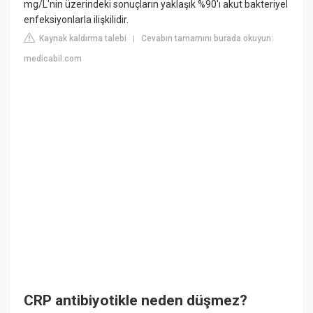
mg/L'nin üzerindeki sonuçların yaklaşık %90'ı akut bakteriyel
enfeksiyonlarla ilişkilidir.
Kaynak kaldırma talebi
Cevabın tamamını burada okuyun:
|
medicabil.com
CRP antibiyotikle neden düşmez?