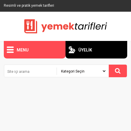
Resimli ve pratik yemek tarifleri
MENU
ÜYELİK