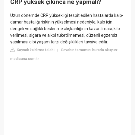
CRP yüksek çıkınca ne yapmalı?
Uzun dönemde CRP yüksekliği tespit edilen hastalarda kalp-
damar hastalığı riskinin yükselmesi nedeniyle; kalp için
dengeli ve sağlıklı beslenme alışkanlığının kazanılması, kilo
verilmesi, sigara ve alkol tüketilmemesi, düzenli egzersiz
yapılması gibi yaşam tarzı değişiklikleri tavsiye edilir.
Kaynak kaldırma talebi
Cevabın tamamını burada okuyun:
|
medicana.com.tr