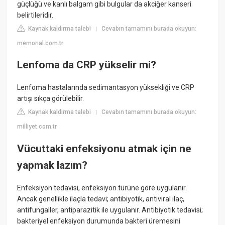
güçlüğü ve kanlı balgam gibi bulgular da akciğer kanseri
belirtileridir.
Kaynak kaldırma talebi
Cevabın tamamını burada okuyun:
|
memorial.com.tr
Lenfoma da CRP yükselir mi?
Lenfoma hastalarında sedimantasyon yüksekliği ve CRP
artışı sıkça görülebilir.
Kaynak kaldırma talebi
Cevabın tamamını burada okuyun:
|
milliyet.com.tr
Vücuttaki enfeksiyonu atmak için ne
yapmak lazım?
Enfeksiyon tedavisi, enfeksiyon türüne göre uygulanır.
Ancak genellikle ilaçla tedavi; antibiyotik, antiviral ilaç,
antifungaller, antiparazitik ile uygulanır. Antibiyotik tedavisi;
bakteriyel enfeksiyon durumunda bakteri üremesini