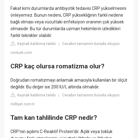
Fakat kimi durumlarda antibiyotik tedavisi CRP yükselmesini
önleyemez. Bunun nedeni, CRP yüksekliğinin farklı nedene
bağlı olması veya vücuttaki enfeksiyon oranının çok yüksek
olmasıdır. Bu tür durumlarda uzman hekimlerin izledikleri
farklı teknikler olabilir.
Kaynak kaldırma talebi
Cevabın tamamını burada okuyun:
|
cnnturk.com
CRP kaç olursa romatizma olur?
Doğrudan romatizmayı anlamak amacıyla kullanılan bir ölçüt
değildir. Bu değer ise 200 IU/L altında olmalıdır.
Kaynak kaldırma talebi
Cevabın tamamını burada okuyun:
|
milliyet.com.tr
Tam kan tahlilinde CRP nedir?
CRP'nin açılımı C-Reaktif Protein'dir. Açlık veya tokluk