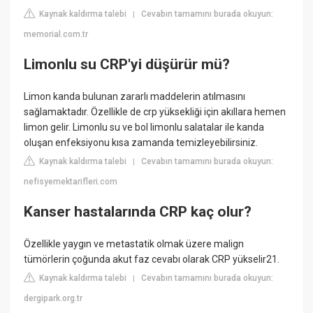
Kaynak kaldırma talebi
Cevabın tamamını burada okuyun:
|
memorial.com.tr
Limonlu su CRP'yi düşürür mü?
Limon kanda bulunan zararlı maddelerin atılmasını
sağlamaktadır. Özellikle de crp yüksekliği için akıllara hemen
limon gelir. Limonlu su ve bol limonlu salatalar ile kanda
oluşan enfeksiyonu kısa zamanda temizleyebilirsiniz.
Kaynak kaldırma talebi
Cevabın tamamını burada okuyun:
|
nefisyemektarifleri.com
Kanser hastalarında CRP kaç olur?
Özellikle yaygın ve metastatik olmak üzere malign
tümörlerin çoğunda akut faz cevabı olarak CRP yükselir21.
Kaynak kaldırma talebi
Cevabın tamamını burada okuyun:
|
dergipark.org.tr