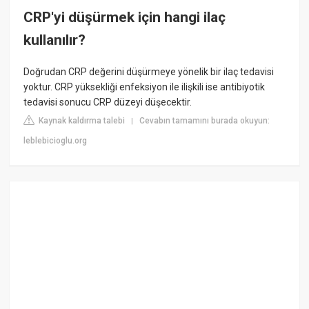
CRP'yi düşürmek için hangi ilaç
kullanılır?
Doğrudan CRP değerini düşürmeye yönelik bir ilaç tedavisi
yoktur. CRP yüksekliği enfeksiyon ile ilişkili ise antibiyotik
tedavisi sonucu CRP düzeyi düşecektir.
Kaynak kaldırma talebi
Cevabın tamamını burada okuyun:
|
leblebicioglu.org