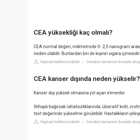
CEA yüksekliği kaç olmalı?
CEA normal değeri, milimetrede 0- 2,5 nanogram aralığ
neden olabilir. Bunlardan biri de kişinin sigara içmesidir.
Kaynak kaldırma talebi
Cevabın tamamını burada okuyu
|
CEA kanser dışında neden yükselir?
Kanser dışı yüksek olmasına yol açan etmenler
İltihaplı bağırsak rahatsızlıklarında; ülseratif kolit, croh
test değerinde yükselme görülebilir. Hastalıkların iyile
Kaynak kaldırma talebi
Cevabın tamamını burada okuy
|