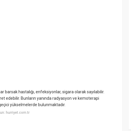
 barsak hastalığı, enfeksiyonlar, sigara olarak sayılabilir.
aret edebilir. Bunların yanında radyasyon ve kemoterapi
 geçici yükselmelerde bulunmaktadır.
n: hurriyet.com.tr