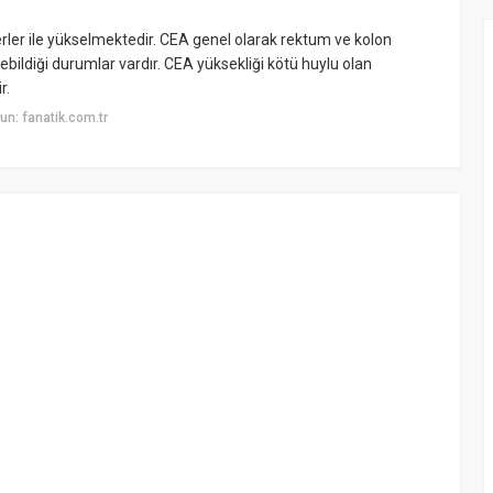
er ile yükselmektedir. CEA genel olarak rektum ve kolon
lebildiği durumlar vardır. CEA yüksekliği kötü huylu olan
r.
n: fanatik.com.tr