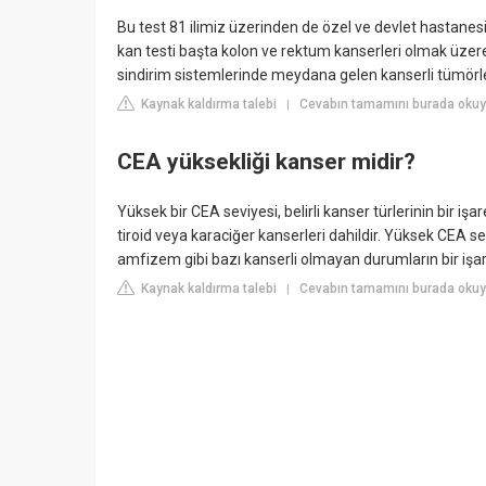
Bu test 81 ilimiz üzerinden de özel ve devlet hastanes
kan testi başta kolon ve rektum kanserleri olmak üzere 
sindirim sistemlerinde meydana gelen kanserli tümörle
Kaynak kaldırma talebi
Cevabın tamamını burada okuy
|
CEA yüksekliği kanser midir?
Yüksek bir CEA seviyesi, belirli kanser türlerinin bir işa
tiroid veya karaciğer kanserleri dahildir. Yüksek CEA s
amfizem gibi bazı kanserli olmayan durumların bir işaret
Kaynak kaldırma talebi
Cevabın tamamını burada oku
|