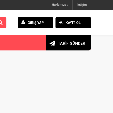
Hakkımızda
İletişim
GİRİŞ YAP
KAYIT OL
TARİF GÖNDER