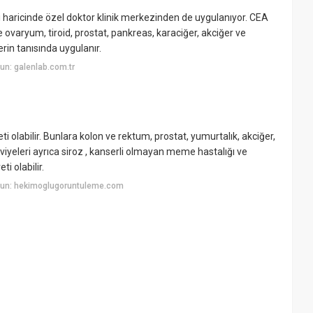
i haricinde özel doktor klinik merkezinden de uygulanıyor. CEA
ovaryum, tiroid, prostat, pankreas, karaciğer, akciğer ve
rin tanısında uygulanır.
un: galenlab.com.tr
reti olabilir. Bunlara kolon ve rektum, prostat, yumurtalık, akciğer,
eviyeleri ayrıca siroz , kanserli olmayan meme hastalığı ve
i olabilir.
yun: hekimoglugoruntuleme.com