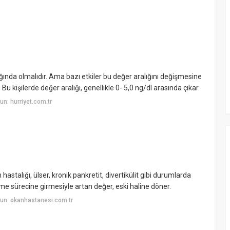
ında olmalıdır. Ama bazı etkiler bu değer aralığını değişmesine
 Bu kişilerde değer aralığı, genellikle 0- 5,0 ng/dl arasında çıkar.
n: hurriyet.com.tr
n hastalığı, ülser, kronik pankretit, divertikülit gibi durumlarda
şme sürecine girmesiyle artan değer, eski haline döner.
un: okanhastanesi.com.tr