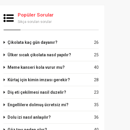
Popüler Sorular
Sıkça sorulan sorular
Çikolata kaç gün dayanır?
26
Ülker sıcak çikolata nasıl yapılır?
25
Meme kanseri kola vurur mu?
40
Kürtaj için kimin imzası gerekir?
28
Diş eti çekilmesi nasil duzelir?
23
Engellilere dolmuş ücretsiz mi?
35
Dolu izi nasıl anlaşılır?
36
Göz taşı neden olur?
40