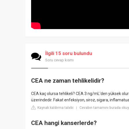
İlgili 15 soru bulundu
Soru cevap kısmı
CEA ne zaman tehlikelidir?
CEA kaç olursa tehlikeli? CEA 3 ng/mL'den yüksek olursa
üzerindedir. Fakat enfeksiyon, siroz, sigara, inflamatu
Kaynak kaldırma talebi
Cevabın tamamını burada oku
|
CEA hangi kanserlerde?