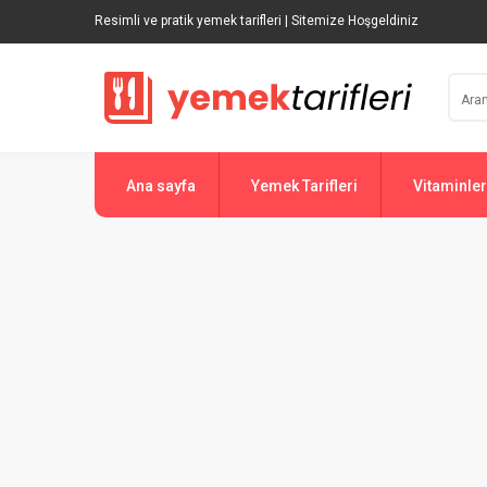
Resimli ve pratik yemek tarifleri | Sitemize Hoşgeldiniz
Ana sayfa
Yemek Tarifleri
Vitaminler