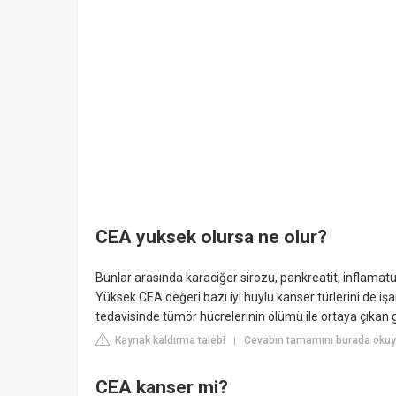
CEA yuksek olursa ne olur?
Bunlar arasında karaciğer sirozu, pankreatit, inflamatuar
Yüksek CEA değeri bazı iyi huylu kanser türlerini de iş
tedavisinde tümör hücrelerinin ölümü ile ortaya çıkan
Kaynak kaldırma talebi
Cevabın tamamını burada okuyu
|
CEA kanser mi?