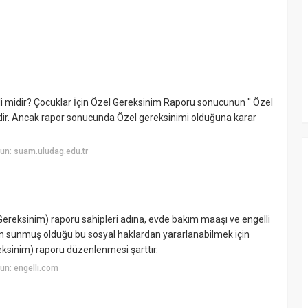
 midir? Çocuklar İçin Özel Gereksinim Raporu sonucunun '' Özel
idir. Ancak rapor sonucunda Özel gereksinimi olduğuna karar
un: suam.uludag.edu.tr
ereksinim) raporu sahipleri adına, evde bakım maaşı ve engelli
etin sunmuş olduğu bu sosyal haklardan yararlanabilmek için
ksinim) raporu düzenlenmesi şarttır.
un: engelli.com