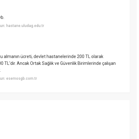
vb.
n: hastane.uludag.edu.tr
u almanın ücreti, devlet hastanelerinde 200 TL olarak
00 TL'dir. Ancak Ortak Sağlık ve Güvenlik Birimlerinde çalışan
.
yun: esemosgb.com.tr