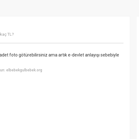
 kaç TL?
 adet foto götürebilirsiniz ama artık e-devlet anlayışı sebebiyle
un: elbebekgulbebek.org