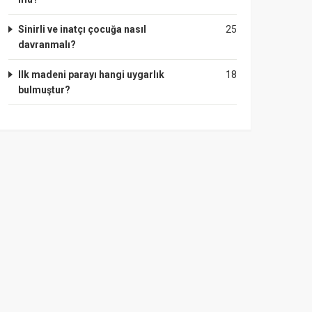
Sinirli ve inatçı çocuğa nasıl
25
davranmalı?
Ilk madeni parayı hangi uygarlık
18
bulmuştur?