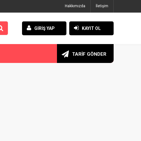
Hakkımızda
İletişim
GİRİŞ YAP
KAYIT OL
TARİF GÖNDER