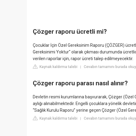
Çözger raporu ücretli mi?
Çocuklar İçin Özel Gereksinim Raporu (ÇÖZGER) ücretli
Gereksinimi Yoktur'' olarak çıkması durumunda ücretl
verilen raporlar için, rapor ücreti talep edilmeyecektir.
Kaynak kaldırma talebi
Cevabın tamamını burada okuy
|
Çözger raporu parası nasıl alınır?
Devletin resmi kurumlarına başvurarak, Çözger (Özel G
aylığı alınabilmektedir. Engelli çocuklara yönelik devl
“Sağlık Kurulu Raporu” yerine geçen Çözger (Özel Gere
Kaynak kaldırma talebi
Cevabın tamamını burada okuy
|