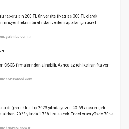
lu raporu için 200 TL üniversite fiyatı ise 300 TL olarak
irimi işyeri hekimi tarafından verilen raporlar için ücret
un: galenlab.com.tr
r?
an OSGB firmalarından alınabilir. Ayrıca az tehlikeli sınıfta yer
uyun: cozummed.com
nına değişmekte olup 2023 yılında yüzde 40-69 arası engeli
alırken, 2023 yılında 1.738 Lira alacak. Engel oranı yüzde 70 ve
un: bgazete.com.tr