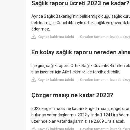
Sağlık raporu ücreti 2023 ne kadar?
Ayrıca Sağlık Bakanlığı'nın belirlemiş olduğu sağlık kuru
belirlenmiştir. Genel itibariyle ortak sağlık ve güvenlik b
ödenmez.
Kaynak kaldırma talebi
Cevabın tamamını burada okuy
|
En kolay sağlık raporu nereden alını
İşe giriş sağlık raporu Ortak Sağlık Güvenlik Birimleri ol
alan işyerleri için Aile Hekimliği de tercih edilebilir.
Kaynak kaldırma talebi
Cevabın tamamını burada ok
|
Çözger maaşı ne kadar 2023?
2023 Engelli maaşı ne kadar? Engelli maaşı, engel ora
bulunan vatandaşlarımız 2022 yılında 1.124 Lira ödeme 
üzerinde olan vatandaşlarımız ise 2.609 Lira alacak.
Kaynak kaldırma talebi
Cevabın tamamını burada okuy
|