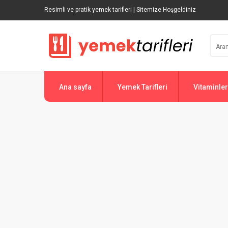
Resimli ve pratik yemek tarifleri | Sitemize Hoşgeldiniz
Ana sayfa
Yemek Tarifleri
Vitaminler