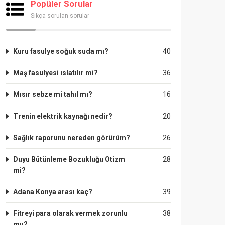
Popüler Sorular
Sıkça sorulan sorular
Kuru fasulye soğuk suda mı?
40
Maş fasulyesi ıslatılır mi?
36
Mısır sebze mi tahıl mı?
16
Trenin elektrik kaynağı nedir?
20
Sağlık raporunu nereden görürüm?
26
Duyu Bütünleme Bozukluğu Otizm
28
mi?
Adana Konya arası kaç?
39
Fitreyi para olarak vermek zorunlu
38
mu?