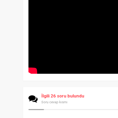
İlgili 26 soru bulundu
Soru cevap kısmı