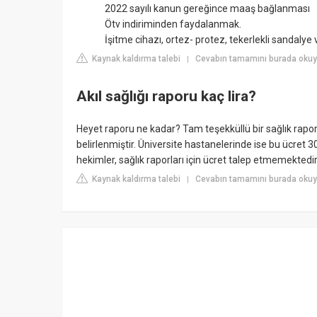
2022 sayılı kanun gereğince maaş bağlanması
Ötv indiriminden faydalanmak.
İşitme cihazı, ortez- protez, tekerlekli sandalye 
Kaynak kaldırma talebi
Cevabın tamamını burada okuyu
|
Akıl sağlığı raporu kaç lira?
Heyet raporu ne kadar? Tam teşekküllü bir sağlık rapor
belirlenmiştir. Üniversite hastanelerinde ise bu ücret 3
hekimler, sağlık raporları için ücret talep etmemektedir
Kaynak kaldırma talebi
Cevabın tamamını burada oku
|