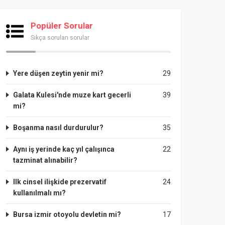
Popüler Sorular
Sıkça sorulan sorular
Yere düşen zeytin yenir mi?
29
Galata Kulesi'nde muze kart gecerli
39
mi?
Boşanma nasıl durdurulur?
35
Aynı iş yerinde kaç yıl çalışınca
22
tazminat alınabilir?
Ilk cinsel ilişkide prezervatif
24
kullanılmalı mı?
Bursa izmir otoyolu devletin mi?
17