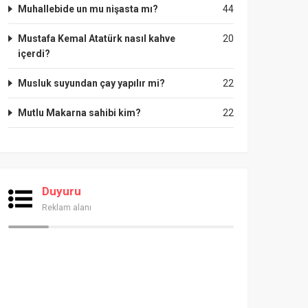
Muhallebide un mu nişasta mı?
44
Mustafa Kemal Atatürk nasıl kahve
20
içerdi?
Musluk suyundan çay yapılır mi?
22
Mutlu Makarna sahibi kim?
22
Duyuru
Reklam alanı