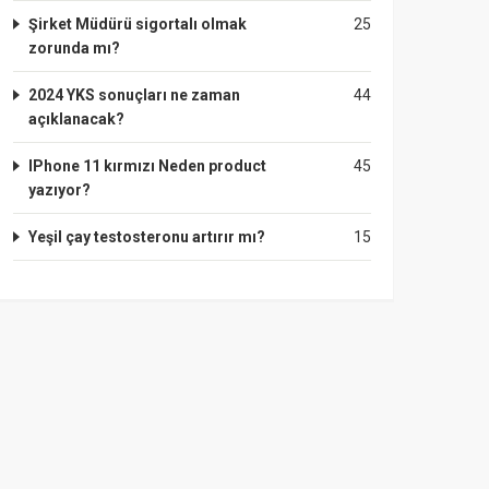
Şirket Müdürü sigortalı olmak
25
zorunda mı?
2024 YKS sonuçları ne zaman
44
açıklanacak?
IPhone 11 kırmızı Neden product
45
yazıyor?
Yeşil çay testosteronu artırır mı?
15