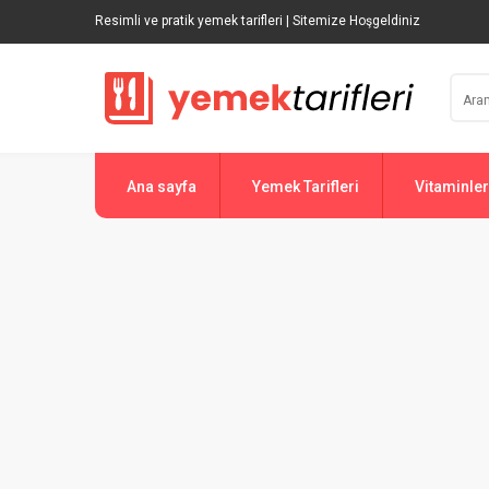
Resimli ve pratik yemek tarifleri | Sitemize Hoşgeldiniz
Ana sayfa
Yemek Tarifleri
Vitaminler