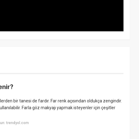
enir?
enlerden bir tanesi de fardır. Far renk açısından oldukça zengindir.
anılabilir. Farla göz makyajı yapmak isteyenler için çeşitler
un: trendyol.com