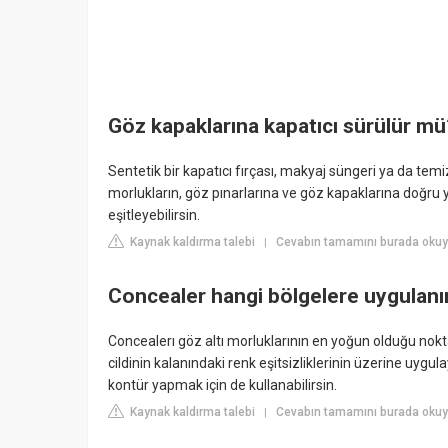
Göz kapaklarına kapatıcı sürülür mü
Sentetik bir kapatıcı fırçası, makyaj süngeri ya da temiz
morlukların, göz pınarlarına ve göz kapaklarına doğru y
eşitleyebilirsin.
Kaynak kaldırma talebi
Cevabın tamamını burada okuy
|
Concealer hangi bölgelere uygulanı
Concealerı göz altı morluklarının en yoğun olduğu noktal
cildinin kalanındaki renk eşitsizliklerinin üzerine uygul
kontür yapmak için de kullanabilirsin.
Kaynak kaldırma talebi
Cevabın tamamını burada oku
|