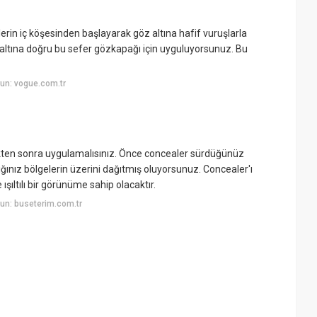
in iç köşesinden başlayarak göz altına hafif vuruşlarla
 altına doğru bu sefer gözkapağı için uyguluyorsunuz. Bu
un: vogue.com.tr
kten sonra uygulamalısınız. Önce concealer sürdüğünüz
ınız bölgelerin üzerini dağıtmış oluyorsunuz. Concealer'ı
şıltılı bir görünüme sahip olacaktır.
un: buseterim.com.tr