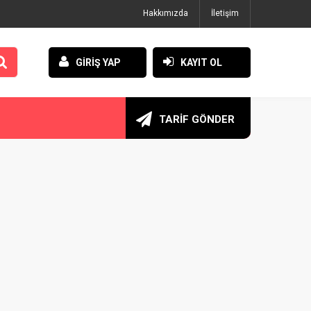
Hakkımızda
İletişim
GİRİŞ YAP
KAYIT OL
TARİF GÖNDER