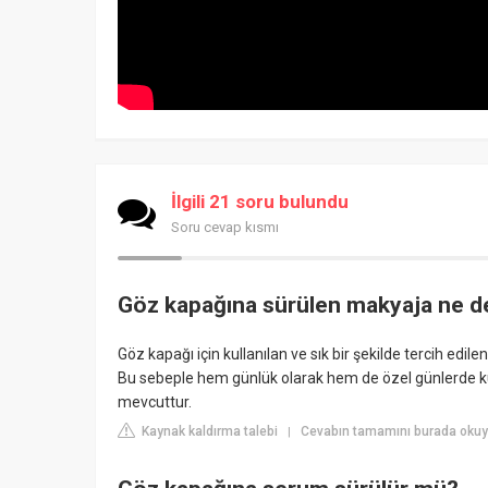
İlgili 21 soru bulundu
Soru cevap kısmı
Göz kapağına sürülen makyaja ne d
Göz kapağı için kullanılan ve sık bir şekilde tercih edil
Bu sebeple hem günlük olarak hem de özel günlerde kull
mevcuttur.
Kaynak kaldırma talebi
Cevabın tamamını burada okuy
|