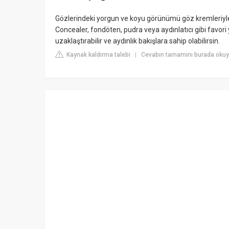
Gözlerindeki yorgun ve koyu görünümü göz kremleriyle 
Concealer, fondöten, pudra veya aydınlatıcı gibi favori
uzaklaştırabilir ve aydınlık bakışlara sahip olabilirsin.
Kaynak kaldırma talebi
Cevabın tamamını burada oku
|