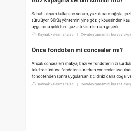
Göz kapağına serum sürülür mü?
Sabah akşam kullanılan serum, yüzük parmağıyla gözler
sürülüyor. Sürüş yöntemini yine göz iç köşesinden kaş
uygulama şekli tüm göz altı kremleri için geçerli.
Kaynak kaldırma talebi
Cevabın tamamını burada okuy
|
Önce fondöten mi concealer mı?
Ancak concealer'ı makyaj bazı ve fondöteninizi sürdü
takdirde üstüne fondöten sürerken concealer uyguladığ
fondötenden sonra uygularsanız cildiniz daha doğal ve ı
Kaynak kaldırma talebi
Cevabın tamamını burada okuy
|