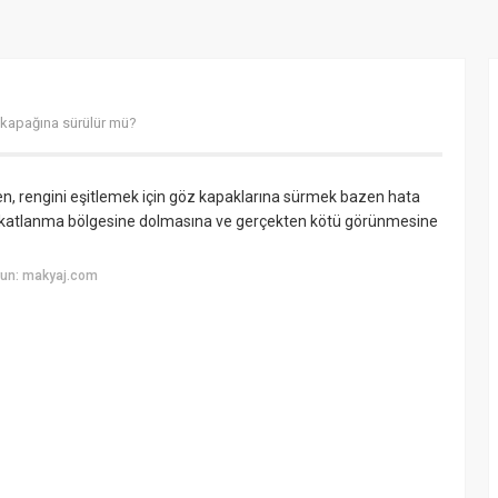
kapağına sürülür mü?
en, rengini eşitlemek için göz kapaklarına sürmek bazen hata
n katlanma bölgesine dolmasına ve gerçekten kötü görünmesine
yun: makyaj.com