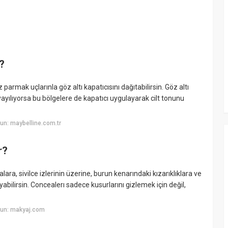
?
 parmak uçlarınla göz altı kapatıcısını dağıtabilirsin. Göz altı
ayılıyorsa bu bölgelere de kapatıcı uygulayarak cilt tonunu
un: maybelline.com.tr
r?
ara, sivilce izlerinin üzerine, burun kenarındaki kızarıklıklara ve
ayabilirsin. Concealerı sadece kusurlarını gizlemek için değil,
yun: makyaj.com