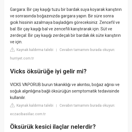
Gargara: Bir çay kaşığı tuzu bir bardak suya koyarak karıştırın
ve sonrasında boğazınızda gargara yapın. Bir süre sonra
gıcık hissinin azalmaya başladığını göreceksiniz. Zencefil ve
bal: Bir çay kaşığı bal ve zencefili karıştırarak için. Süt ve
zerdeçal: Bir çay kaşığı zerdeçalı bir bardak ılık süte karıştırın
ve için.
Kaynak kaldırma talebi
Cevabın tamamını burada okuyun:
|
hurriyet.com.tr
Vicks öksürüğe iyi gelir mi?
VICKS VAPORUB burun tıkanıklığı ve akıntısı, boğaz ağrısı ve
soğuk algınlığına bağlı öksürüğün semptomatik tedavisinde
kullanılır.
Kaynak kaldırma talebi
Cevabın tamamını burada okuyun:
|
eczacibasiilac.com.tr
Öksürük kesici ilaçlar nelerdir?