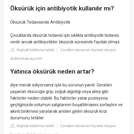
Öksürük için antibiyotik kullanılır mı?
Öksürük Tedavisinde Antibiyotik
Çocuklarda öksürük tedavisi için sıklıkla antibiyotik tedavisi
verilir ancak antibiyotikler öksürük süresinde faydalı olmaz.
Kaynak kaldırma talebi
Cevabın tamamını burada okuyun:
|
drahmetakcay.com
Yatınca öksürük neden artar?
diye merak ediyorsanız işte bu sorunun yanıtı: Geceleri
yaşanan öksürüğe grip, soğuk algınlığı veya alerji gibi
faktörler neden olabilir. Bu faktörler yatar pozisyona
geçtiğinizde solumun salgılarının boşaltılmasını zorlaştırır ve
akıntı birikmesi yaratarak aniden gelen öksürük krizi
durumunu tetikler.
Kaynak kaldırma talebi
Cevabın tamamını burada okuyun:
|