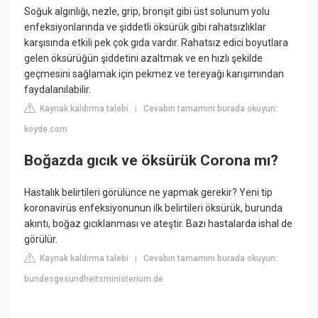
Soğuk algınlığı, nezle, grip, bronşit gibi üst solunum yolu
enfeksiyonlarında ve şiddetli öksürük gibi rahatsızlıklar
karşısında etkili pek çok gıda vardır. Rahatsız edici boyutlara
gelen öksürüğün şiddetini azaltmak ve en hızlı şekilde
geçmesini sağlamak için pekmez ve tereyağı karışımından
faydalanılabilir.
Kaynak kaldırma talebi
Cevabın tamamını burada okuyun:
|
koyde.com
Boğazda gıcık ve öksürük Corona mı?
Hastalık belirtileri görülünce ne yapmak gerekir? Yeni tip
koronavirüs enfeksiyonunun ilk belirtileri öksürük, burunda
akıntı, boğaz gıcıklanması ve ateştir. Bazı hastalarda ishal de
görülür.
Kaynak kaldırma talebi
Cevabın tamamını burada okuyun:
|
bundesgesundheitsministerium.de