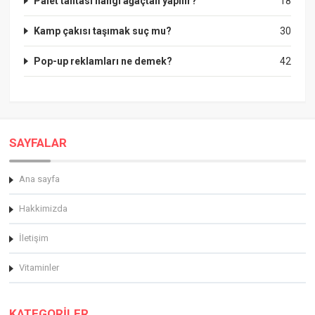
Palet tahtası hangi ağaçtan yapılır?
18
Kamp çakısı taşımak suç mu?
30
Pop-up reklamları ne demek?
42
SAYFALAR
Ana sayfa
Hakkimizda
İletişim
Vitaminler
KATEGORİLER