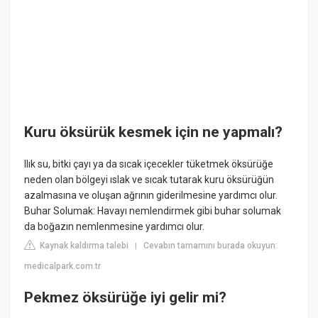
Kuru öksürük kesmek için ne yapmalı?
Ilık su, bitki çayı ya da sıcak içecekler tüketmek öksürüğe
neden olan bölgeyi ıslak ve sıcak tutarak kuru öksürüğün
azalmasına ve oluşan ağrının giderilmesine yardımcı olur.
Buhar Solumak: Havayı nemlendirmek gibi buhar solumak
da boğazın nemlenmesine yardımcı olur.
Kaynak kaldırma talebi
Cevabın tamamını burada okuyun:
|
medicalpark.com.tr
Pekmez öksürüğe iyi gelir mi?