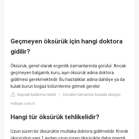
Geçmeyen öksürük için hangi doktora
gidilir?
Öksürük, genel olarak ergenlik zamanlarında görülür. Ancak
geçmeyen balgamlı, kuru, aşırı öksürük adına doktora
gidilmesi gerekmektedir. Bu hastalıklar adına dahiliye ya da
kulak burun boğaz bölümlerine gitmek gerekir.
Kaynak kaldırma talebi
Cevabın tamamını burada okuyun:
|
milliyet.com.tr
Hangi tür öksürük tehlikelidir?
Uzun süren bir öksürükte mutlaka doktora gidilmelidir. Kronik
öksürüğün yani 1 aydan uzun süren öksürükte daha önemli