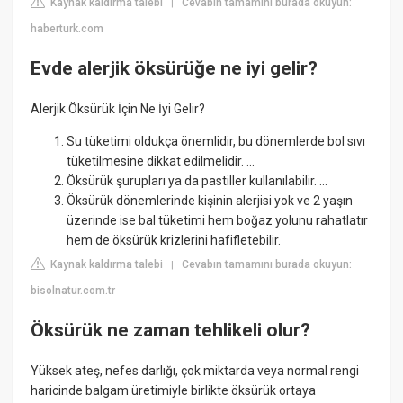
Kaynak kaldırma talebi
Cevabın tamamını burada okuyun:
|
haberturk.com
Evde alerjik öksürüğe ne iyi gelir?
Alerjik Öksürük İçin Ne İyi Gelir?
Su tüketimi oldukça önemlidir, bu dönemlerde bol sıvı
tüketilmesine dikkat edilmelidir. ...
Öksürük şurupları ya da pastiller kullanılabilir. ...
Öksürük dönemlerinde kişinin alerjisi yok ve 2 yaşın
üzerinde ise bal tüketimi hem boğaz yolunu rahatlatır
hem de öksürük krizlerini hafifletebilir.
Kaynak kaldırma talebi
Cevabın tamamını burada okuyun:
|
bisolnatur.com.tr
Öksürük ne zaman tehlikeli olur?
Yüksek ateş, nefes darlığı, çok miktarda veya normal rengi
haricinde balgam üretimiyle birlikte öksürük ortaya