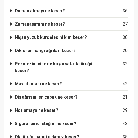
Duman atmayı ne keser?
36
Zamanaşımını ne keser?
27
Nişan yüzük kurdelesini kim keser?
30
Dikloron hangi ağrıları keser?
20
Pekmezin içine ne koyarsak öksürüğü
32
keser?
Mavi dumanı ne keser?
42
Diş ağrısını en çabuk ne keser?
21
Horlamaya ne keser?
29
Sigara içme isteğini ne keser?
43
Öksürüğe hangi pekmez keser?
35