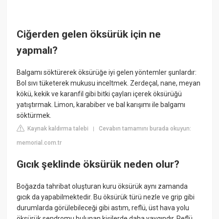
Ciğerden gelen öksürük için ne
yapmalı?
Balgamı söktürerek öksürüğe iyi gelen yöntemler şunlardır:
Bol sıvı tüketerek mukusu inceltmek. Zerdeçal, nane, meyan
kökü, kekik ve karanfil gibi bitki çayları içerek öksürüğü
yatıştırmak. Limon, karabiber ve bal karışımı ile balgamı
söktürmek.
Kaynak kaldırma talebi
Cevabın tamamını burada okuyun:
|
memorial.com.tr
Gıcık şeklinde öksürük neden olur?
Boğazda tahribat oluşturan kuru öksürük aynı zamanda
gıcık da yapabilmektedir. Bu öksürük türü nezle ve grip gibi
durumlarda görülebileceği gibi astım, reflü, üst hava yolu
öksürük sendromu bulunan kişilerde daha yaygındır. Reflü,