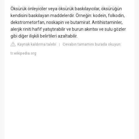
Öksürük önleyiciler veya öksürük baskılayıcılar, öksürüğün
kendisini baskılayan maddelerdir. Örneğin: kodein, folkodin,
dekstrometorfan, noskapin ve butamirat. Antihistaminler,
alerjik riniti hafif yatıştırabilir ve burun akıntısı ve sulu gözler
gibi diğer ilişkili belirtileri azaltabilir.
Kaynak kaldırma talebi
Cevabın tamamını burada okuyun:
|
tr.wikipedia.org