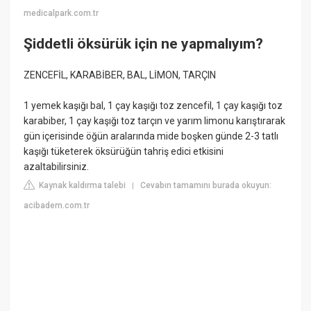
medicalpark.com.tr
Şiddetli öksürük için ne yapmalıyım?
ZENCEFİL, KARABİBER, BAL, LİMON, TARÇIN
1 yemek kaşığı bal, 1 çay kaşığı toz zencefil, 1 çay kaşığı toz
karabiber, 1 çay kaşığı toz tarçın ve yarım limonu karıştırarak
gün içerisinde öğün aralarında mide boşken günde 2-3 tatlı
kaşığı tüketerek öksürüğün tahriş edici etkisini
azaltabilirsiniz.
Kaynak kaldırma talebi
Cevabın tamamını burada okuyun:
|
acibadem.com.tr