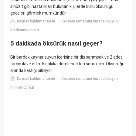
sinüzit gibi hastalıkları bulunan kişilerde kuru öksürüğü
geceleri görmek mümkündür.
Kaynak kaldırma talebi
Cevabın tamamını burada okuyun:
|
medicana.com.tr
5 dakikada öksürük nasıl geçer?
Bir bardak kaynar suyun içerisine bir diş sarımsak ve 2 adet
tarçın ilave edin. 5 dakika demlendikten sonra için. Öksürüğü
anında kestiği biliniyor.
Kaynak kaldırma talebi
Cevabın tamamını burada okuyun:
|
milliyet.com.tr