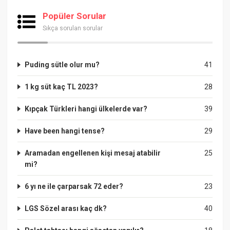
Popüler Sorular
Sıkça sorulan sorular
Puding sütle olur mu?
41
1 kg süt kaç TL 2023?
28
Kıpçak Türkleri hangi ülkelerde var?
39
Have been hangi tense?
29
Aramadan engellenen kişi mesaj atabilir
25
mi?
6 yı ne ile çarparsak 72 eder?
23
LGS Sözel arası kaç dk?
40