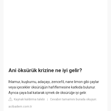
Ani öksürük krizine ne iyi gelir?
Ihlamur, kuşburnu, adaçayı, zencefil, nane limon gibi çaylar
veya içecekler öksürüğün hafiflemesine katkıda bulunur.
Ayrıca çaya bal katarak içmek de öksürüğe iyi gelir.
Kaynak kaldırma talebi
Cevabın tamamını burada okuyun:
|
acibadem.com.tr