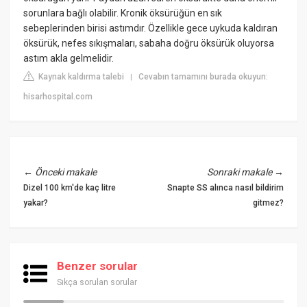
sorunlara bağlı olabilir. Kronik öksürüğün en sık
sebeplerinden birisi astımdır. Özellikle gece uykuda kaldıran
öksürük, nefes sıkışmaları, sabaha doğru öksürük oluyorsa
astım akla gelmelidir.
Kaynak kaldırma talebi
Cevabın tamamını burada okuyun:
|
hisarhospital.com
←
Önceki makale
Sonraki makale
→
Dizel 100 km'de kaç litre
Snapte SS alınca nasıl bildirim
yakar?
gitmez?
Benzer sorular
Sıkça sorulan sorular