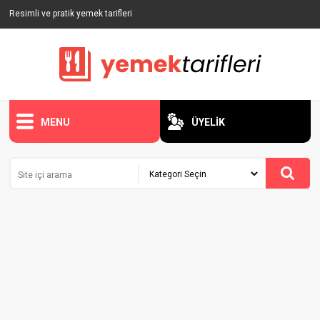
Resimli ve pratik yemek tarifleri
MENU
ÜYELİK