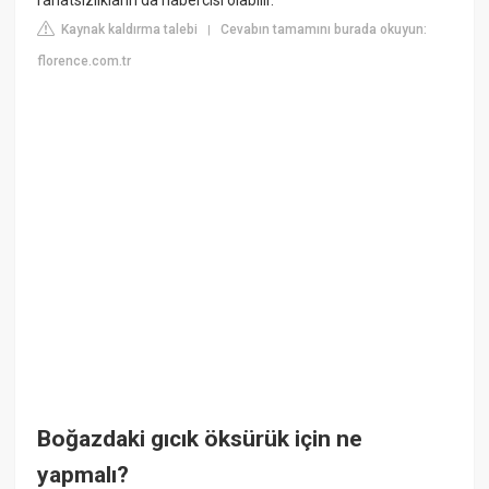
Kaynak kaldırma talebi
Cevabın tamamını burada okuyun:
|
florence.com.tr
Boğazdaki gıcık öksürük için ne
yapmalı?