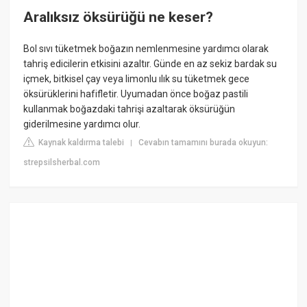
Aralıksız öksürüğü ne keser?
Bol sıvı tüketmek boğazın nemlenmesine yardımcı olarak
tahriş edicilerin etkisini azaltır. Günde en az sekiz bardak su
içmek, bitkisel çay veya limonlu ılık su tüketmek gece
öksürüklerini hafifletir. Uyumadan önce boğaz pastili
kullanmak boğazdaki tahrişi azaltarak öksürüğün
giderilmesine yardımcı olur.
Kaynak kaldırma talebi
Cevabın tamamını burada okuyun:
|
strepsilsherbal.com