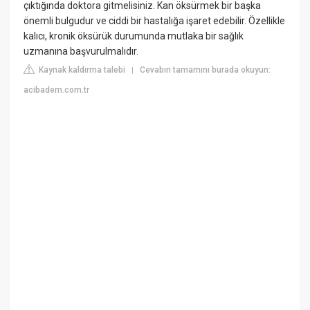
çıktığında doktora gitmelisiniz. Kan öksürmek bir başka
önemli bulgudur ve ciddi bir hastalığa işaret edebilir. Özellikle
kalıcı, kronik öksürük durumunda mutlaka bir sağlık
uzmanına başvurulmalıdır.
Kaynak kaldırma talebi
Cevabın tamamını burada okuyun:
|
acibadem.com.tr