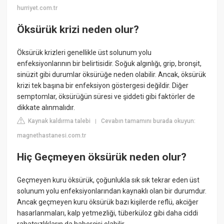
hurriyet.com.tr
Öksürük krizi neden olur?
Öksürük krizleri genellikle üst solunum yolu
enfeksiyonlarının bir belirtisidir. Soğuk algınlığı, grip, bronşit,
sinüzit gibi durumlar öksürüğe neden olabilir. Ancak, öksürük
krizi tek başına bir enfeksiyon göstergesi değildir. Diğer
semptomlar, öksürüğün süresi ve şiddeti gibi faktörler de
dikkate alınmalıdır.
Kaynak kaldırma talebi
Cevabın tamamını burada okuyun:
|
magnethastanesi.com.tr
Hiç Geçmeyen öksürük neden olur?
Geçmeyen kuru öksürük, çoğunlukla sık sık tekrar eden üst
solunum yolu enfeksiyonlarından kaynaklı olan bir durumdur.
Ancak geçmeyen kuru öksürük bazı kişilerde reflü, akciğer
hasarlanmaları, kalp yetmezliği, tüberküloz gibi daha ciddi
rahatsızlıkların da habercisi olabilir.