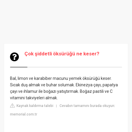
Çok şiddetli öksürüğü ne keser?
Bal, limon ve karabiber macunu yemek öksürüğü keser.
Sıcak duş almak ve buhar solumak. Ekinezya çayı, papatya
çayı ve ıhlamur ile boğazı yatıştırmak. Boğaz pastili ve C
vitamini takviyeleri almak.
Kaynak kaldırma talebi
Cevabın tamamını burada okuyun:
|
memorial.com.tr