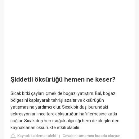
Şiddetli öksürüğü hemen ne keser?
Sıcak bitki çayları içmek de boğazı yatıştırır. Bal, boğaz
bölgesini kaplayarak tahrişi azaltır ve öksürüğün
yatışmasına yardımcı olur. Sıcak bir duş, burundaki
sekresyonları incelterek öksürüğün hafiflemesine katkı
sağlar. Sıcak duş hem soğuk algınlığı hem de alerjilerden
kaynaklanan öksürükte etkili olabilir.
Kaynak kaldırma talebi
Cevabın tamamını burada okuyun:
|