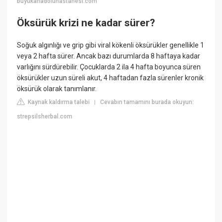
buyukanadoluhastanesi.com
Öksürük krizi ne kadar sürer?
Soğuk algınlığı ve grip gibi viral kökenli öksürükler genellikle 1
veya 2 hafta sürer. Ancak bazı durumlarda 8 haftaya kadar
varlığını sürdürebilir. Çocuklarda 2 ila 4 hafta boyunca süren
öksürükler uzun süreli akut, 4 haftadan fazla sürenler kronik
öksürük olarak tanımlanır.
Kaynak kaldırma talebi
Cevabın tamamını burada okuyun:
|
strepsilsherbal.com