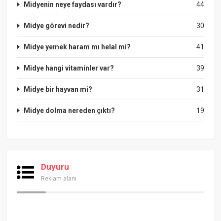
Midyenin neye faydası vardır?
44
Midye görevi nedir?
30
Midye yemek haram mı helal mi?
41
Midye hangi vitaminler var?
39
Midye bir hayvan mi?
31
Midye dolma nereden çıktı?
19
Duyuru
Reklam alanı