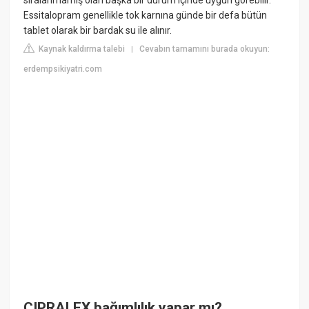
Essitalopram genellikle tok karnına günde bir defa bütün
tablet olarak bir bardak su ile alınır.
Kaynak kaldırma talebi
Cevabın tamamını burada okuyun:
|
erdempsikiyatri.com
CIPRALEX bağımlılık yapar mı?