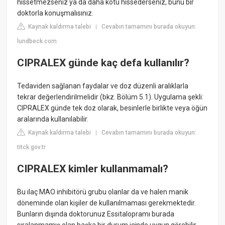
hissetmezseniz ya da daha kötü hissederseniz, bunu bir
doktorla konuşmalısınız.
Kaynak kaldırma talebi
Cevabın tamamını burada okuyun:
|
lundbeck.com
CIPRALEX günde kaç defa kullanılır?
Tedaviden sağlanan faydalar ve doz düzenli aralıklarla
tekrar değerlendirilmelidir (bkz. Bölüm 5.1). Uygulama şekli:
CIPRALEX günde tek doz olarak, besinlerle birlikte veya öğün
aralarında kullanılabilir.
Kaynak kaldırma talebi
Cevabın tamamını burada okuyun:
|
titck.gov.tr
CIPRALEX kimler kullanmamalı?
Bu ilaç MAO inhibitörü grubu olanlar da ve halen manik
döneminde olan kişiler de kullanılmaması gerekmektedir.
Bunların dışında doktorunuz Essitalopramı burada
sıralanmamış olan başka bir durum içinde uygun görebilir.