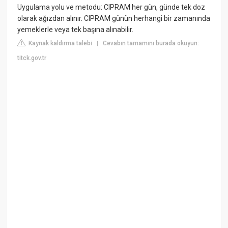
Uygulama yolu ve metodu: CIPRAM her gün, günde tek doz
olarak ağızdan alınır. CIPRAM günün herhangi bir zamanında
yemeklerle veya tek başına alınabilir.
Kaynak kaldırma talebi
Cevabın tamamını burada okuyun:
|
titck.gov.tr