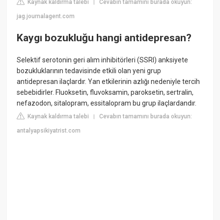
Kaynak kaldırma talebi
Cevabın tamamını burada okuyun:
|
jag.journalagent.com
Kaygı bozukluğu hangi antidepresan?
Selektif serotonin geri alım inhibitörleri (SSRI) anksiyete
bozukluklarının tedavisinde etkili olan yeni grup
antidepresan ilaçlardır. Yan etkilerinin azlığı nedeniyle tercih
sebebidirler. Fluoksetin, fluvoksamin, paroksetin, sertralin,
nefazodon, sitalopram, essitalopram bu grup ilaçlardandır.
Kaynak kaldırma talebi
Cevabın tamamını burada okuyun:
|
antalyapsikiyatrist.com