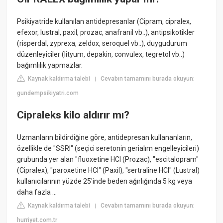
Psikiyatride kullanılan antidepresanlar (Cipram, cipralex,
efexor, lustral, paxil, prozac, anafranil vb..), antipsikotikler
(risperdal, zyprexa, zeldox, seroquel vb..), duygudurum
düzenleyiciler (lityum, depakin, convulex, tegretol vb..)
bağımlılık yapmazlar.
Kaynak kaldırma talebi
Cevabın tamamını burada okuyun:
|
gundempsikiyatri.com
Cipraleks kilo aldırır mı?
Uzmanların bildirdiğine göre, antidepresan kullananların,
özellikle de "SSRI" (seçici seretonin gerialım engelleyicileri)
grubunda yer alan "fluoxetine HCl (Prozac), "escitalopram"
(Cipralex), "paroxetine HCl" (Paxil), "sertraline HCl" (Lustral)
kullanıcılarının yüzde 25'inde beden ağırlığında 5 kg veya
daha fazla ...
Kaynak kaldırma talebi
Cevabın tamamını burada okuyun:
|
hurriyet.com.tr