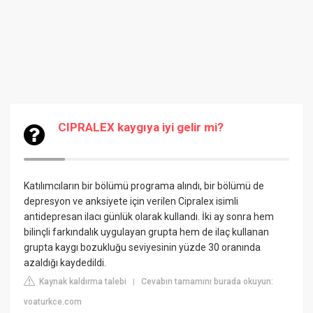
CIPRALEX kaygıya iyi gelir mi?
Katılımcıların bir bölümü programa alındı, bir bölümü de
depresyon ve anksiyete için verilen Cipralex isimli
antidepresan ilacı günlük olarak kullandı. İki ay sonra hem
bilinçli farkındalık uygulayan grupta hem de ilaç kullanan
grupta kaygı bozukluğu seviyesinin yüzde 30 oranında
azaldığı kaydedildi.
Kaynak kaldırma talebi
Cevabın tamamını burada okuyun:
|
voaturkce.com