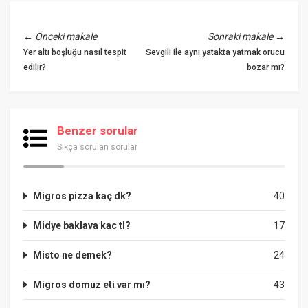
←
Önceki makale
Sonraki makale
→
Yer altı boşluğu nasıl tespit
Sevgili ile aynı yatakta yatmak orucu
edilir?
bozar mı?
Benzer sorular
Sıkça sorulan sorular
Migros pizza kaç dk?
40
Midye baklava kac tl?
17
Misto ne demek?
24
Migros domuz eti var mı?
43