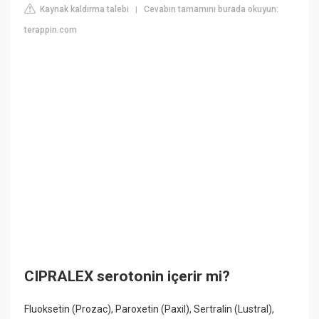
Kaynak kaldırma talebi
Cevabın tamamını burada okuyun:
|
terappin.com
CIPRALEX serotonin içerir mi?
Fluoksetin (Prozac), Paroxetin (Paxil), Sertralin (Lustral),