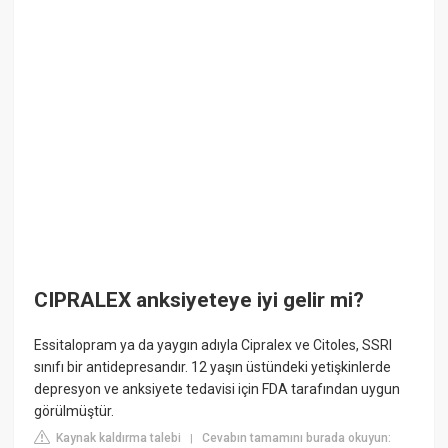
CIPRALEX anksiyeteye iyi gelir mi?
Essitalopram ya da yaygın adıyla Cipralex ve Citoles, SSRI
sınıfı bir antidepresandır. 12 yaşın üstündeki yetişkinlerde
depresyon ve anksiyete tedavisi için FDA tarafından uygun
görülmüştür.
Kaynak kaldırma talebi
Cevabın tamamını burada okuyun:
|