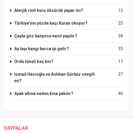
Alerjik rinit kuru öksürük yapar mı?
15
Türkiye'nin yüzde kaçı Kuran okuyor?
25
Çayla göz banyosu nasıl yapılır?
34
Ay taşı hangi burca iyi gelir?
33
Ordu tüneli kaç km?
17
İsmail Hacıoğlu ve Aslıhan Gürbüz sevgili
27
mi?
Ayak altına neden kına yakılır?
40
SAYFALAR