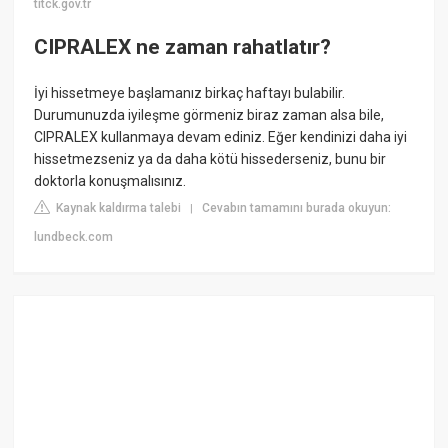
titck.gov.tr
CIPRALEX ne zaman rahatlatır?
İyi hissetmeye başlamanız birkaç haftayı bulabilir.
Durumunuzda iyileşme görmeniz biraz zaman alsa bile,
CIPRALEX kullanmaya devam ediniz. Eğer kendinizi daha iyi
hissetmezseniz ya da daha kötü hissederseniz, bunu bir
doktorla konuşmalısınız.
Kaynak kaldırma talebi
Cevabın tamamını burada okuyun:
|
lundbeck.com