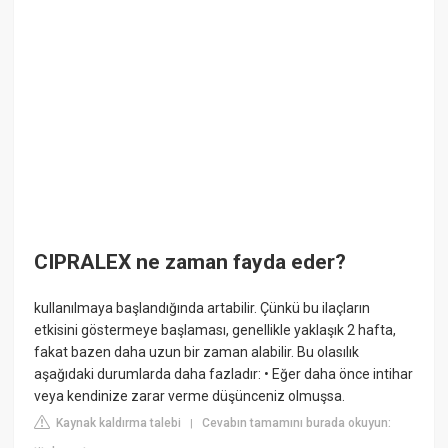
CIPRALEX ne zaman fayda eder?
kullanılmaya başlandığında artabilir. Çünkü bu ilaçların
etkisini göstermeye başlaması, genellikle yaklaşık 2 hafta,
fakat bazen daha uzun bir zaman alabilir. Bu olasılık
aşağıdaki durumlarda daha fazladır: • Eğer daha önce intihar
veya kendinize zarar verme düşünceniz olmuşsa.
Kaynak kaldırma talebi
Cevabın tamamını burada okuyun:
|