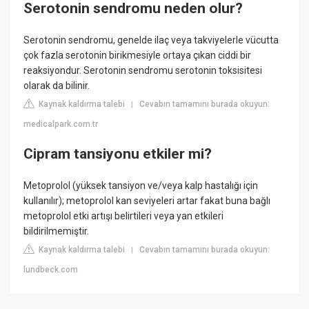
Serotonin sendromu neden olur?
Serotonin sendromu, genelde ilaç veya takviyelerle vücutta
çok fazla serotonin birikmesiyle ortaya çıkan ciddi bir
reaksiyondur. Serotonin sendromu serotonin toksisitesi
olarak da bilinir.
Kaynak kaldırma talebi
Cevabın tamamını burada okuyun:
|
medicalpark.com.tr
Cipram tansiyonu etkiler mi?
Metoprolol (yüksek tansiyon ve/veya kalp hastalığı için
kullanılır); metoprolol kan seviyeleri artar fakat buna bağlı
metoprolol etki artışı belirtileri veya yan etkileri
bildirilmemiştir.
Kaynak kaldırma talebi
Cevabın tamamını burada okuyun:
|
lundbeck.com