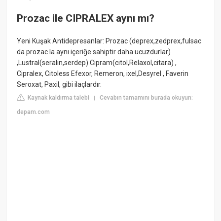
Prozac ile CIPRALEX aynı mı?
Yeni Kuşak Antidepresanlar: Prozac (deprex,zedprex,fulsac
da prozac la aynı içeriğe sahiptir daha ucuzdurlar)
,Lustral(seralin,serdep) Cipram(citol,Relaxol,citara) ,
Cipralex, Citoless Efexor, Remeron, ixel,Desyrel , Faverin
Seroxat, Paxil, gibi ilaçlardır.
Kaynak kaldırma talebi
Cevabın tamamını burada okuyun:
|
depam.com