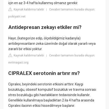
için en az 3-4 hafta kullanmış olmanız gerekir.
Kaynak kaldırma talebi
Cevabın tamamını burada okuyun:
|
psikiyatri.net
Antidepresan zekayı etkiler mi?
Hayır, (kategorize edip, ölçebildiğimiz kadarıyla)
antidepresanların zeka üzerinde doğal olarak yararlı veya
zararlı bir etkisi yoktur.
Kaynak kaldırma talebi
Cevabın tamamını burada okuyun:
|
evrimagaci.org
CIPRALEX serotonin artırır mı?
Cipralex, beyindeki serotonin etkisini arttırır. Kaygı
bozukluğu, obsesif kompulsif bozukluk ve travma sonrası
stres bozukluğu gibi hastalıkların tedavisinde kullanılır.
Genellikle kullanılmaya başladıktan 2 ila 4 hafta arasında
Cipralex ilacının etkisi hissedilmeye başlanır.