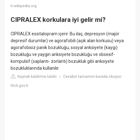
tr.wikipedia.org
CIPRALEX korkulara iyi gelir mi?
CIPRALEX essitalopram içerir. Bu ilaç, depresyon (majör
depresif durumlar) ve agorafobili (açık alan korkusu) veya
agorafobisiz panik bozukluğu, sosyal anksiyete (kaygı)
bozukluğu ve yaygın anksiyete bozukluğu ve obsesif-
kompulsif (saplantı- zorlantı) bozukluk gibi anksiyete
bozukluklarında kullanılır.
Kaynak kaldırma talebi
Cevabın tamamını burada okuyun:
|
titck.gov.tr