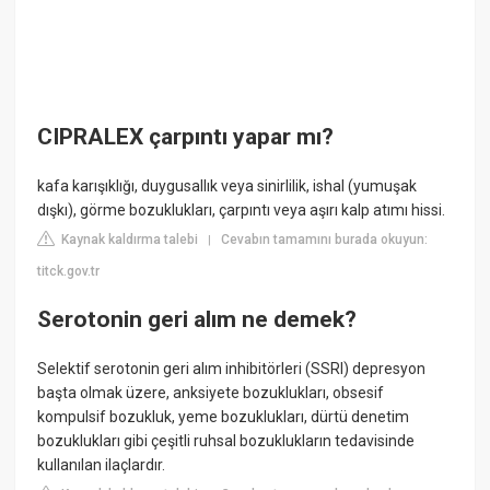
CIPRALEX çarpıntı yapar mı?
kafa karışıklığı, duygusallık veya sinirlilik, ishal (yumuşak
dışkı), görme bozuklukları, çarpıntı veya aşırı kalp atımı hissi.
Kaynak kaldırma talebi
Cevabın tamamını burada okuyun:
|
titck.gov.tr
Serotonin geri alım ne demek?
Selektif serotonin geri alım inhibitörleri (SSRI) depresyon
başta olmak üzere, anksiyete bozuklukları, obsesif
kompulsif bozukluk, yeme bozuklukları, dürtü denetim
bozuklukları gibi çeşitli ruhsal bozuklukların tedavisinde
kullanılan ilaçlardır.