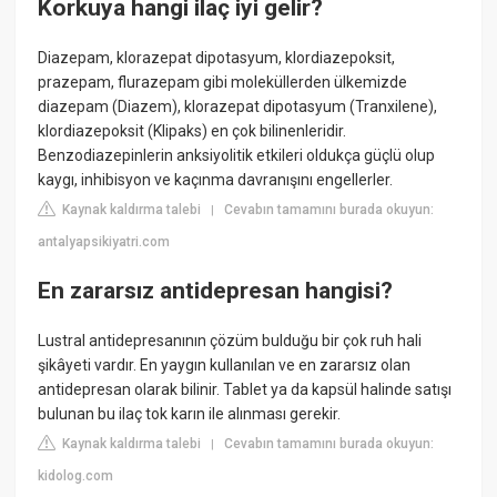
Korkuya hangi ilaç iyi gelir?
Diazepam, klorazepat dipotasyum, klordiazepoksit,
prazepam, flurazepam gibi moleküllerden ülkemizde
diazepam (Diazem), klorazepat dipotasyum (Tranxilene),
klordiazepoksit (Klipaks) en çok bilinenleridir.
Benzodiazepinlerin anksiyolitik etkileri oldukça güçlü olup
kaygı, inhibisyon ve kaçınma davranışını engellerler.
Kaynak kaldırma talebi
Cevabın tamamını burada okuyun:
|
antalyapsikiyatri.com
En zararsız antidepresan hangisi?
Lustral antidepresanının çözüm bulduğu bir çok ruh hali
şikâyeti vardır. En yaygın kullanılan ve en zararsız olan
antidepresan olarak bilinir. Tablet ya da kapsül halinde satışı
bulunan bu ilaç tok karın ile alınması gerekir.
Kaynak kaldırma talebi
Cevabın tamamını burada okuyun:
|
kidolog.com