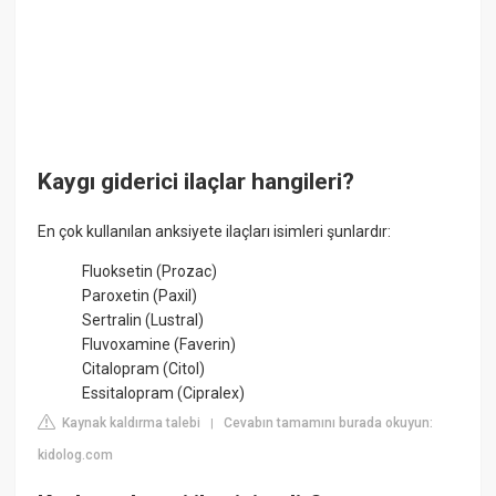
Kaygı giderici ilaçlar hangileri?
En çok kullanılan anksiyete ilaçları isimleri şunlardır:
Fluoksetin (Prozac)
Paroxetin (Paxil)
Sertralin (Lustral)
Fluvoxamine (Faverin)
Citalopram (Citol)
Essitalopram (Cipralex)
Kaynak kaldırma talebi
Cevabın tamamını burada okuyun:
|
kidolog.com