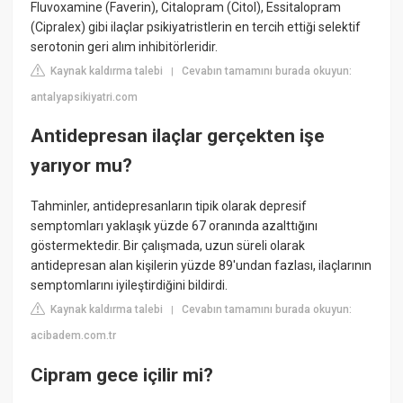
Fluvoxamine (Faverin), Citalopram (Citol), Essitalopram
(Cipralex) gibi ilaçlar psikiyatristlerin en tercih ettiği selektif
serotonin geri alım inhibitörleridir.
Kaynak kaldırma talebi
Cevabın tamamını burada okuyun:
|
antalyapsikiyatri.com
Antidepresan ilaçlar gerçekten işe
yarıyor mu?
Tahminler, antidepresanların tipik olarak depresif
semptomları yaklaşık yüzde 67 oranında azalttığını
göstermektedir. Bir çalışmada, uzun süreli olarak
antidepresan alan kişilerin yüzde 89'undan fazlası, ilaçlarının
semptomlarını iyileştirdiğini bildirdi.
Kaynak kaldırma talebi
Cevabın tamamını burada okuyun:
|
acibadem.com.tr
Cipram gece içilir mi?