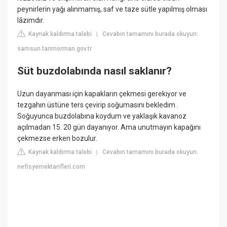
peynirlerin yağı alınmamış, saf ve taze sütle yapılmış olması
lâzımdır.
Kaynak kaldırma talebi
Cevabın tamamını burada okuyun:
|
samsun.tarimorman.gov.tr
Süt buzdolabında nasıl saklanır?
Uzun dayanması için kapakların çekmesi gerekiyor ve
tezgahın üstüne ters çevirip soğumasını bekledim .
Soğuyunca buzdolabına koydum ve yaklaşık kavanoz
açılmadan 15. 20 gün dayanıyor. Ama unutmayın kapağını
çekmezse erken bozulur.
Kaynak kaldırma talebi
Cevabın tamamını burada okuyun:
|
nefisyemektarifleri.com