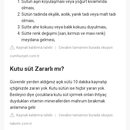
Sütün aşırı koyulaşması veya yoğurt kıvamında
olması,
Sütün tadında ekşilik, acılık, yanık tadı veya malt tadı
olması,
Sütte ahır kokusu veya balık kokusu duyulması,
Sütte renk değişimi (sarı, kırmızı ve mavi renk)
meydana gelmesi,
Kaynak kaldırma talebi
Cevabın tamamını burada okuyun:
|
cumhuriyet.com.tr
Kutu süt Zararlı mı?
Güvenilir yerden aldığınız açık sütü 10 dakika kaynatıp
içtiğinizde zararı yok. Kutu sütün ise hiçbir yararı yok.
Besleyici diye çocuklara kutu süt içirmek onları ihtiyaç
duydukları vitamin-minerallerden mahrum bırakmak
anlamına gelir.
Kaynak kaldırma talebi
Cevabın tamamını burada okuyun:
|
takvim.com.tr