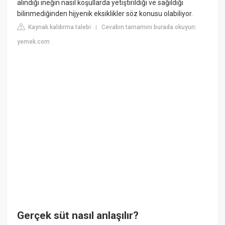
alındığı ineğin nasıl koşullarda yetiştirildiği ve sağıldığı
bilinmediğinden hijyenik eksiklikler söz konusu olabiliyor.
Kaynak kaldırma talebi
Cevabın tamamını burada okuyun:
|
yemek.com
Gerçek süt nasıl anlaşılır?