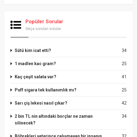
Popüler Sorular
Sıkça sorulan sorular
Sütü kim icat etti?
34
1 madlen kac gram?
25
Kaç çeşit salata var?
41
Puff sigara tek kullanımlık mı?
25
Sarı çiş lekesi nasıl çıkar?
42
2 bin TL nin altındaki borçlar ne zaman
34
silinecek?
Böbrekleri yeterince çalışmayan bir insanın
32