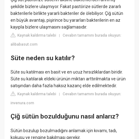
şekilde bizlere ulaşmıyor. Fakat pastörize sütlerde zararlı
bakterilerle birlikte yararlı bakteriler de ölebiliyor. Çiğ sütün
en büyük avantajı, pişirince bu yararları bakterilerin en az
kayıpla bizlere ulaşmasını sağlamasıdır.
Kaynak kaldırma talebi
Cevabın tamamını burada okuyun:
|
alibabasut.com
Süte neden su katılır?
Süte su katılması en basit ve en ucuz hırsızlıklardan biridir.
Süte su katılarak eldeki ürünün miktarı arttırılmakta ve ürün
satışından daha fazla haksız kazanç elde edilmektedir.
Kaynak kaldırma talebi
Cevabın tamamını burada okuyun:
|
invenura.com
Çiğ sütün bozulduğunu nasıl anlarız?
Sütün bozulup bozulmadığını anlamak için kıvamı, tadı,
kokusu ve rengine bakılması gerekir.