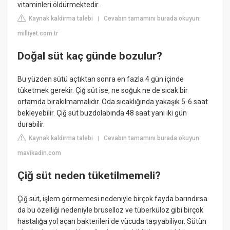
vitaminleri öldürmektedir.
Kaynak kaldırma talebi
Cevabın tamamını burada okuyun:
|
milliyet.com.tr
Doğal süt kaç günde bozulur?
Bu yüzden sütü açtıktan sonra en fazla 4 gün içinde
tüketmek gerekir. Çiğ süt ise, ne soğuk ne de sıcak bir
ortamda bırakılmamalıdır. Oda sıcaklığında yakaşık 5-6 saat
bekleyebilir. Çiğ süt buzdolabında 48 saat yani iki gün
durabilir.
Kaynak kaldırma talebi
Cevabın tamamını burada okuyun:
|
mavikadin.com
Çiğ süt neden tüketilmemeli?
Çiğ süt, işlem görmemesi nedeniyle birçok fayda barındırsa
da bu özelliği nedeniyle bruselloz ve tüberküloz gibi birçok
hastalığa yol açan bakterileri de vücuda taşıyabiliyor. Sütün