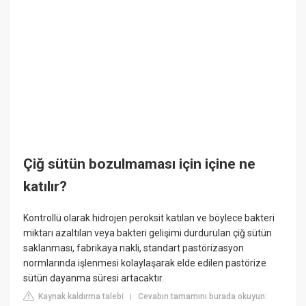
Çiğ sütün bozulmaması için içine ne
katılır?
Kontrollü olarak hidrojen peroksit katılan ve böylece bakteri
miktarı azaltılan veya bakteri gelişimi durdurulan çiğ sütün
saklanması, fabrikaya nakli, standart pastörizasyon
normlarında işlenmesi kolaylaşarak elde edilen pastörize
sütün dayanma süresi artacaktır.
Kaynak kaldırma talebi
Cevabın tamamını burada okuyun:
|