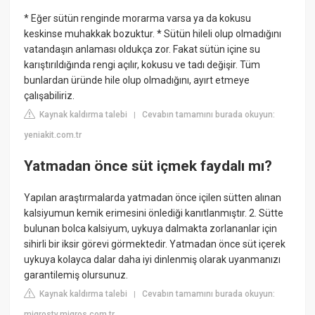
* Eğer sütün renginde morarma varsa ya da kokusu
keskinse muhakkak bozuktur. * Sütün hileli olup olmadığını
vatandaşın anlaması oldukça zor. Fakat sütün içine su
karıştırıldığında rengi açılır, kokusu ve tadı değişir. Tüm
bunlardan üründe hile olup olmadığını, ayırt etmeye
çalışabiliriz.
Kaynak kaldırma talebi
Cevabın tamamını burada okuyun:
|
yeniakit.com.tr
Yatmadan önce süt içmek faydalı mı?
Yapılan araştırmalarda yatmadan önce içilen sütten alınan
kalsiyumun kemik erimesini önlediği kanıtlanmıştır. 2. Sütte
bulunan bolca kalsiyum, uykuya dalmakta zorlananlar için
sihirli bir iksir görevi görmektedir. Yatmadan önce süt içerek
uykuya kolayca dalar daha iyi dinlenmiş olarak uyanmanızı
garantilemiş olursunuz.
Kaynak kaldırma talebi
Cevabın tamamını burada okuyun:
|
migrostv.migros.com.tr