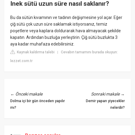
Inek sütü uzun süre nasıl saklanır?
Bu da sütün kıvamının ve tadının değişmesine yol açar. Eğer
çiğ sütü çok uzun süre saklamak istiyorsanız, temiz
poşetlere veya kaplara doldurarak hava almayacak şekilde
kapatın. Ardından buzluğa yerleştirin. Çiğ sütü buzlukta 3
aya kadar muhafaza edebilirsiniz.
Kaynak kaldırma talebi
Cevabın tamamını burada okuyun:
|
lezzet.com.tr
←
Önceki makale
Sonraki makale
→
Dolma içi bir gün önceden yapılır
Demir yapan yiyecekler
mı?
nelerdir?