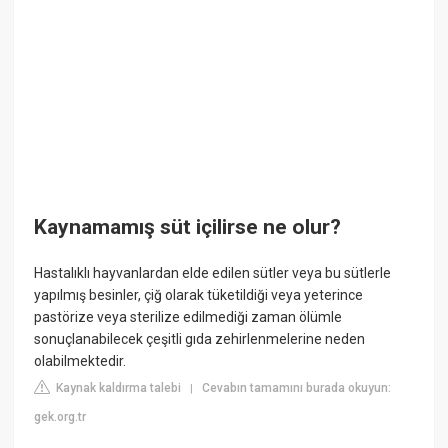
Kaynamamış süt içilirse ne olur?
Hastalıklı hayvanlardan elde edilen sütler veya bu sütlerle
yapılmış besinler, çiğ olarak tüketildiği veya yeterince
pastörize veya sterilize edilmediği zaman ölümle
sonuçlanabilecek çeşitli gıda zehirlenmelerine neden
olabilmektedir.
Kaynak kaldırma talebi
Cevabın tamamını burada okuyun:
|
gek.org.tr