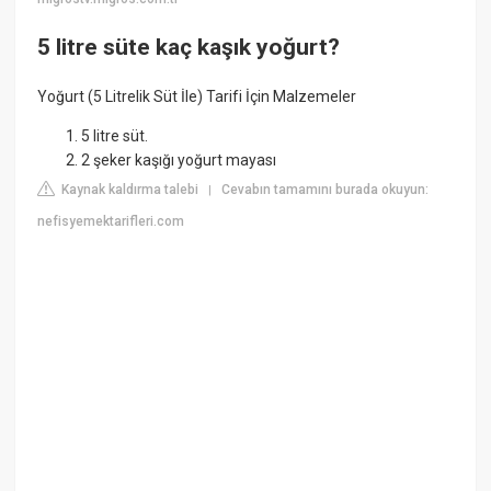
5 litre süte kaç kaşık yoğurt?
Yoğurt (5 Litrelik Süt İle) Tarifi İçin Malzemeler
5 litre süt.
2 şeker kaşığı yoğurt mayası
Kaynak kaldırma talebi
Cevabın tamamını burada okuyun:
|
nefisyemektarifleri.com