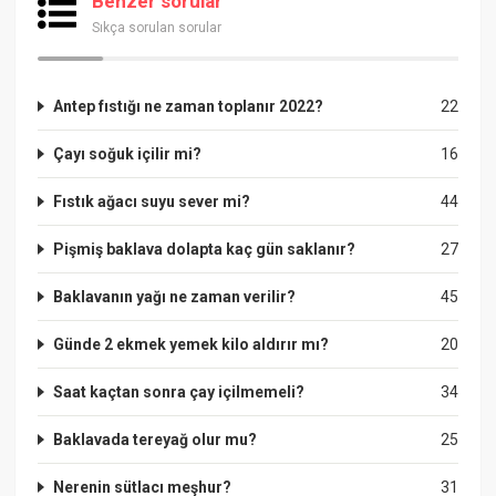
Benzer sorular
Sıkça sorulan sorular
Antep fıstığı ne zaman toplanır 2022?
22
Çayı soğuk içilir mi?
16
Fıstık ağacı suyu sever mi?
44
Pişmiş baklava dolapta kaç gün saklanır?
27
Baklavanın yağı ne zaman verilir?
45
Günde 2 ekmek yemek kilo aldırır mı?
20
Saat kaçtan sonra çay içilmemeli?
34
Baklavada tereyağ olur mu?
25
Nerenin sütlacı meşhur?
31