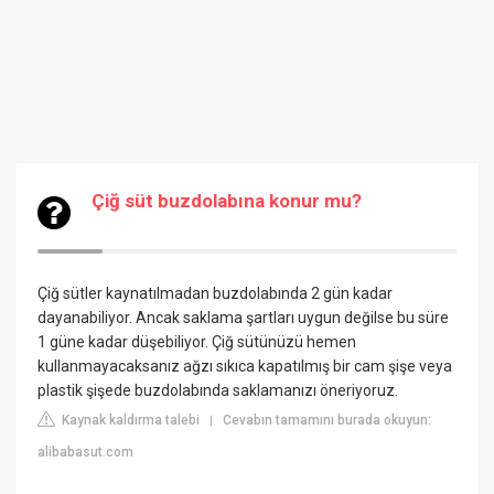
Çiğ süt buzdolabına konur mu?
Çiğ sütler kaynatılmadan buzdolabında 2 gün kadar
dayanabiliyor. Ancak saklama şartları uygun değilse bu süre
1 güne kadar düşebiliyor. Çiğ sütünüzü hemen
kullanmayacaksanız ağzı sıkıca kapatılmış bir cam şişe veya
plastik şişede buzdolabında saklamanızı öneriyoruz.
Kaynak kaldırma talebi
Cevabın tamamını burada okuyun:
|
alibabasut.com