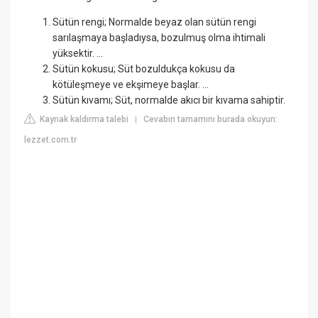
Sütün rengi; Normalde beyaz olan sütün rengi
sarılaşmaya başladıysa, bozulmuş olma ihtimali
yüksektir. ...
Sütün kokusu; Süt bozuldukça kokusu da
kötüleşmeye ve ekşimeye başlar. ...
Sütün kıvamı; Süt, normalde akıcı bir kıvama sahiptir.
Kaynak kaldırma talebi
Cevabın tamamını burada okuyun:
|
lezzet.com.tr