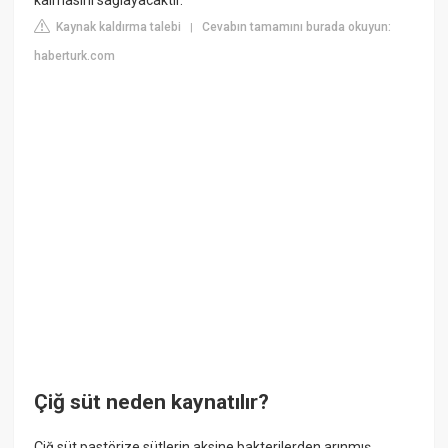
Kaynak kaldırma talebi
Cevabın tamamını burada okuyun:
|
haberturk.com
Çiğ süt neden kaynatılır?
Çiğ süt pastörize sütlerin aksine bakterilerden arınmış