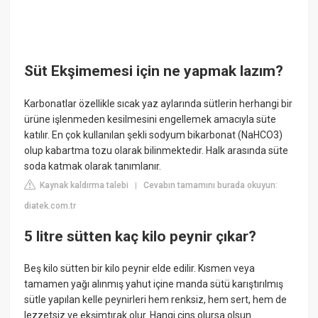
Süt Ekşimemesi için ne yapmak lazım?
Karbonatlar özellikle sıcak yaz aylarında sütlerin herhangi bir
ürüne işlenmeden kesilmesini engellemek amacıyla süte
katılır. En çok kullanılan şekli sodyum bikarbonat (NaHCO3)
olup kabartma tozu olarak bilinmektedir. Halk arasında süte
soda katmak olarak tanımlanır.
Kaynak kaldırma talebi
Cevabın tamamını burada okuyun:
|
diatek.com.tr
5 litre sütten kaç kilo peynir çıkar?
Beş kilo sütten bir kilo peynir elde edilir. Kısmen veya
tamamen yağı alınmış yahut içine manda sütü karıştırılmış
sütle yapılan kelle peynirleri hem renksiz, hem sert, hem de
lezzetsiz ve ekşimtırak olur. Hangi cins olursa olsun