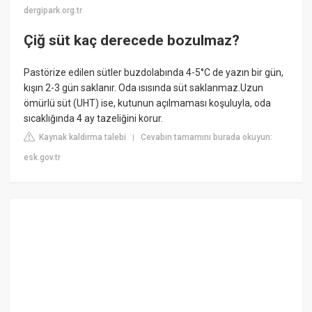
dergipark.org.tr
Çiğ süt kaç derecede bozulmaz?
Pastörize edilen sütler buzdolabında 4-5°C de yazın bir gün,
kışın 2-3 gün saklanır. Oda ısısında süt saklanmaz.Uzun
ömürlü süt (UHT) ise, kutunun açılmaması koşuluyla, oda
sıcaklığında 4 ay tazeliğini korur.
Kaynak kaldırma talebi
Cevabın tamamını burada okuyun:
|
esk.gov.tr