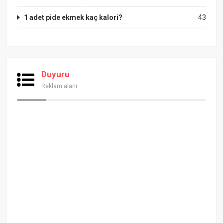
1 adet pide ekmek kaç kalori?
43
Duyuru
Reklam alanı