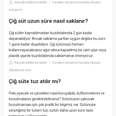
Kaynak kaldırma talebi
Cevabın tamamını burada okuyun:
|
esk.gov.tr
Çiğ süt uzun süre nasıl saklanır?
Çiğ sütler kaynatılmadan buzdolabında 2 gün kadar
dayanabiliyor. Ancak saklama şartları uygun değilse bu süre
1 güne kadar düşebiliyor. Çiğ sütünüzü hemen
kullanmayacaksanız ağzı sıkıca kapatılmış bir cam şişe veya
plastik şişede buzdolabında saklamanızı öneriyoruz.
Kaynak kaldırma talebi
Cevabın tamamını burada okuyun:
|
alibabasut.com
Çiğ süte tuz atılır mı?
Peki yiyecek ve içecekleri nasıl koruyabilir, küflenmelerini ve
bozulmalarını geciktirebilirsiniz? Sütünüzün çabucak
bozulmaması için çok pratik bir bilgimiz var. Sütünüze
serptiğiniz bir tutam tuz, sütün daha uzun süre taze
kalmasını sağlayacaktır.