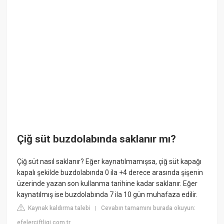
Çiğ süt buzdolabında saklanır mı?
Çiğ süt nasıl saklanır? Eğer kaynatılmamışsa, çiğ süt kapağı
kapalı şekilde buzdolabında 0 ila +4 derece arasında şişenin
üzerinde yazan son kullanma tarihine kadar saklanır. Eğer
kaynatılmış ise buzdolabında 7 ila 10 gün muhafaza edilir.
Kaynak kaldırma talebi
Cevabın tamamını burada okuyun:
|
efelerciftligi.com.tr