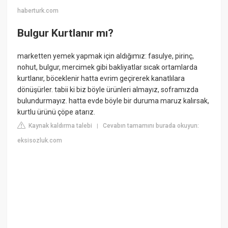
haberturk.com
Bulgur Kurtlanır mı?
marketten yemek yapmak için aldığımız: fasulye, pirinç,
nohut, bulgur, mercimek gibi bakliyatlar sıcak ortamlarda
kurtlanır, böceklenir hatta evrim geçirerek kanatlılara
dönüşürler. tabii ki biz böyle ürünleri almayız, soframızda
bulundurmayız. hatta evde böyle bir duruma maruz kalırsak,
kurtlu ürünü çöpe atarız.
Kaynak kaldırma talebi
Cevabın tamamını burada okuyun:
|
eksisozluk.com