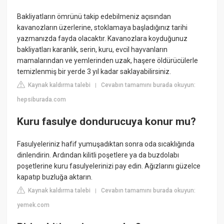
Bakliyatların ömrünü takip edebilmeniz açısından
kavanozların üzerlerine, stoklamaya başladığınız tarihi
yazmanızda fayda olacaktır. Kavanozlara koyduğunuz
bakliyatları karanlık, serin, kuru, evcil hayvanların
mamalarından ve yemlerinden uzak, haşere öldürücülerle
temizlenmiş bir yerde 3 yıl kadar saklayabilirsiniz.
Kaynak kaldırma talebi
Cevabın tamamını burada okuyun:
|
hepsiburada.com
Kuru fasulye dondurucuya konur mu?
Fasulyeleriniz hafif yumuşadıktan sonra oda sıcaklığında
dinlendirin. Ardından kilitli poşetlere ya da buzdolabı
poşetlerine kuru fasulyelerinizi pay edin. Ağızlarını güzelce
kapatıp buzluğa aktarın.
Kaynak kaldırma talebi
Cevabın tamamını burada okuyun:
|
yemek.com