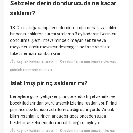
Sebzeler derin dondurucuda ne kadar
saklanır?
o
18
C sıcaklığa sahip derin dondurucuda muhafaza edilen
bir besini saklama süresi ortalama 3 ay kadardır. Besinleri
dondurma işlemi, mevsiminde olmayan sebze veya
meyveleri sanki mevsimindeymişçesine taze özellikte
tüketmemizi mümkün kılar.
Kaynak kaldırma talebi
Cevabın tamamını burada okuyun:
|
gidalab.tarimorman.gov.tr
Islatılmış pirinç saklanır mı?
Deneylere göre, yetişirken pirinçte endüstriyel zehirler ve
böcek ilaçlarından ötürü arsenik izlerine rastlanıyor. Pirinci
pişirince söz konusu zehirlerin atıldığı sanılıyordu. Ancak
bilim insanları, pirincin ancak bir gece önceden suda
bekletilirse zehirlerinden arınabileceğini söylüyor.
Kaynak kaldırma talebi
Cevabın tamamını burada okuyun:
|