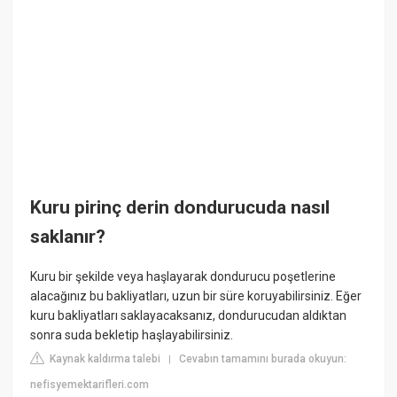
Kuru pirinç derin dondurucuda nasıl
saklanır?
Kuru bir şekilde veya haşlayarak dondurucu poşetlerine
alacağınız bu bakliyatları, uzun bir süre koruyabilirsiniz. Eğer
kuru bakliyatları saklayacaksanız, dondurucudan aldıktan
sonra suda bekletip haşlayabilirsiniz.
Kaynak kaldırma talebi
Cevabın tamamını burada okuyun:
|
nefisyemektarifleri.com