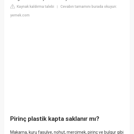
Kaynak kaldırma talebi
Cevabın tamamını burada okuyun:
|
yemek.com
Pirinç plastik kapta saklanır mı?
Makarna, kuru fasulye, nohut, mercimek, pirinç ve bulgur gibi