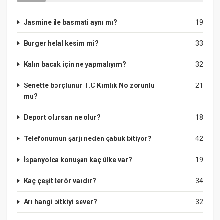
Jasmine ile basmati aynı mı?
19
Burger helal kesim mi?
33
Kalın bacak için ne yapmalıyım?
32
Senette borçlunun T.C Kimlik No zorunlu
21
mu?
Deport olursan ne olur?
18
Telefonumun şarjı neden çabuk bitiyor?
42
İspanyolca konuşan kaç ülke var?
19
Kaç çeşit terör vardır?
34
Arı hangi bitkiyi sever?
32