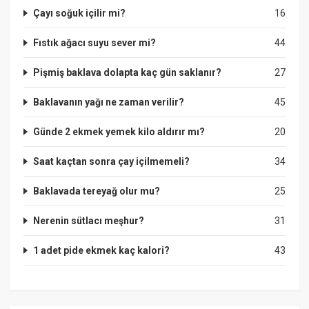
Çayı soğuk içilir mi?
16
Fıstık ağacı suyu sever mi?
44
Pişmiş baklava dolapta kaç gün saklanır?
27
Baklavanın yağı ne zaman verilir?
45
Günde 2 ekmek yemek kilo aldırır mı?
20
Saat kaçtan sonra çay içilmemeli?
34
Baklavada tereyağ olur mu?
25
Nerenin sütlacı meşhur?
31
1 adet pide ekmek kaç kalori?
43