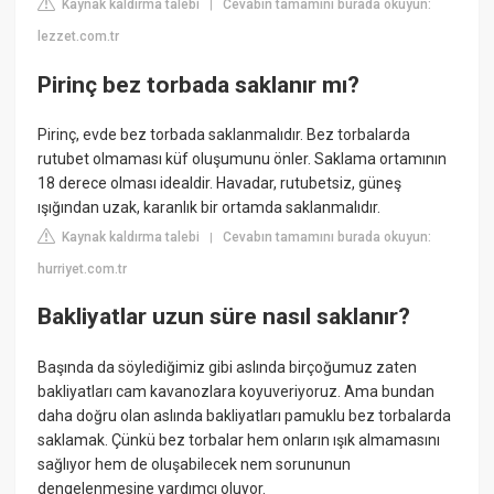
Kaynak kaldırma talebi
Cevabın tamamını burada okuyun:
|
lezzet.com.tr
Pirinç bez torbada saklanır mı?
Pirinç, evde bez torbada saklanmalıdır. Bez torbalarda
rutubet olmaması küf oluşumunu önler. Saklama ortamının
18 derece olması idealdir. Havadar, rutubetsiz, güneş
ışığından uzak, karanlık bir ortamda saklanmalıdır.
Kaynak kaldırma talebi
Cevabın tamamını burada okuyun:
|
hurriyet.com.tr
Bakliyatlar uzun süre nasıl saklanır?
Başında da söylediğimiz gibi aslında birçoğumuz zaten
bakliyatları cam kavanozlara koyuveriyoruz. Ama bundan
daha doğru olan aslında bakliyatları pamuklu bez torbalarda
saklamak. Çünkü bez torbalar hem onların ışık almamasını
sağlıyor hem de oluşabilecek nem sorununun
dengelenmesine yardımcı oluyor.