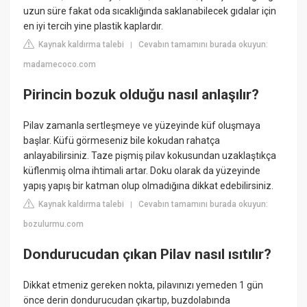
uzun süre fakat oda sıcaklığında saklanabilecek gıdalar için
en iyi tercih yine plastik kaplardır.
Kaynak kaldırma talebi
Cevabın tamamını burada okuyun:
|
madamecoco.com
Pirincin bozuk olduğu nasıl anlaşılır?
Pilav zamanla sertleşmeye ve yüzeyinde küf oluşmaya
başlar. Küfü görmeseniz bile kokudan rahatça
anlayabilirsiniz. Taze pişmiş pilav kokusundan uzaklaştıkça
küflenmiş olma ihtimali artar. Doku olarak da yüzeyinde
yapış yapış bir katman olup olmadığına dikkat edebilirsiniz.
Kaynak kaldırma talebi
Cevabın tamamını burada okuyun:
|
bozulurmu.com
Dondurucudan çıkan Pilav nasıl ısıtılır?
Dikkat etmeniz gereken nokta, pilavınızı yemeden 1 gün
önce derin dondurucudan çıkartıp, buzdolabında