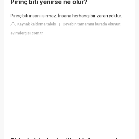
Pirinç biti yenirse ne olur?
Pirinç biti insanı ısırmaz. İnsana herhangi bir zararı yoktur.
Kaynak kaldırma talebi
Cevabın tamamını burada okuyun:
|
evimdergisi.com.tr