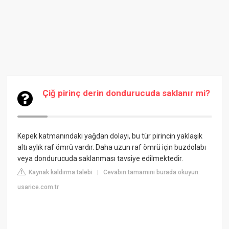
Çiğ pirinç derin dondurucuda saklanır mi?
Kepek katmanındaki yağdan dolayı, bu tür pirincin yaklaşık
altı aylık raf ömrü vardır. Daha uzun raf ömrü için buzdolabı
veya dondurucuda saklanması tavsiye edilmektedir.
Kaynak kaldırma talebi
Cevabın tamamını burada okuyun:
|
usarice.com.tr