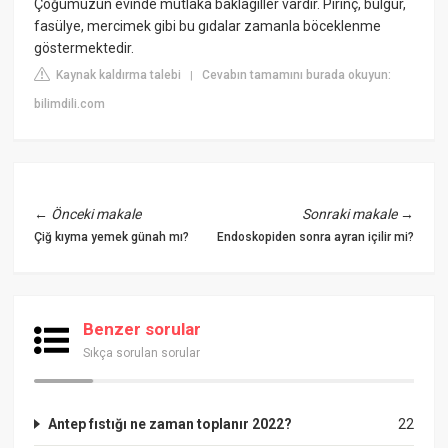
Çoğumuzun evinde mutlaka baklagiller vardır. Pirinç, bulgur,
fasülye, mercimek gibi bu gıdalar zamanla böceklenme
göstermektedir.
Kaynak kaldırma talebi
Cevabın tamamını burada okuyun:
|
bilimdili.com
←
Önceki makale
Sonraki makale
→
Çiğ kıyma yemek günah mı?
Endoskopiden sonra ayran içilir mi?
Benzer sorular
Sıkça sorulan sorular
Antep fıstığı ne zaman toplanır 2022?
22