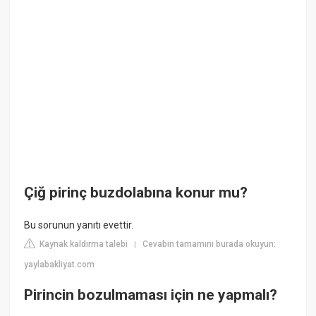
Çiğ pirinç buzdolabına konur mu?
Bu sorunun yanıtı evettir.
Kaynak kaldırma talebi
Cevabın tamamını burada okuyun:
|
yaylabakliyat.com
Pirincin bozulmaması için ne yapmalı?