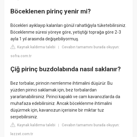
Böceklenen pirinç yenir mi?
Böcekleri ayıklayıp kalanları gönül rahatlığıyla tüketebilirsiniz.
Böceklenme süresi yöreye göre, yetiştiği toprağa göre 2-3
ayla 1 yıl arasında değişebiliyormuş.
Kaynak kaldırma talebi
Cevabın tamamını burada okuyun:
|
sofra.com.tr
Çiğ pirinç buzdolabında nasıl saklanır?
Bez torbalar, pirincin nemlenme ihtimalini düşürür. Bu
yüzden pirinci saklamak için, bez torbalardan
yararlanabilirsiniz. Pirinci kapaklı ve cam kavanozlarda da
muhafaza edebilirsiniz. Ancak böceklenme ihtimalini
düşürmek için, kavanozun içerisine bir miktar tuz
serpebilirsiniz.
Kaynak kaldırma talebi
Cevabın tamamını burada okuyun:
|
lezzet.com.tr