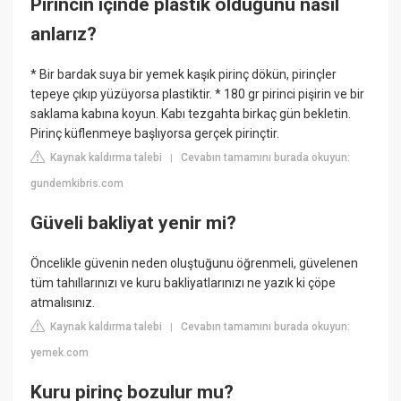
Pirincin içinde plastik olduğunu nasıl
anlarız?
* Bir bardak suya bir yemek kaşık pirinç dökün, pirinçler
tepeye çıkıp yüzüyorsa plastiktir. * 180 gr pirinci pişirin ve bir
saklama kabına koyun. Kabı tezgahta birkaç gün bekletin.
Pirinç küflenmeye başlıyorsa gerçek pirinçtir.
Kaynak kaldırma talebi
Cevabın tamamını burada okuyun:
|
gundemkibris.com
Güveli bakliyat yenir mi?
Öncelikle güvenin neden oluştuğunu öğrenmeli, güvelenen
tüm tahıllarınızı ve kuru bakliyatlarınızı ne yazık ki çöpe
atmalısınız.
Kaynak kaldırma talebi
Cevabın tamamını burada okuyun:
|
yemek.com
Kuru pirinç bozulur mu?