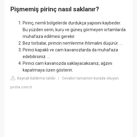
Pişmemiş pirinç nasıl saklanır?
Pirinç, nemli bölgelerde durdukça yapısını kaybeder.
Bu yüzden serin, kuru ve güneş görmeyen ortamlarda
muhafaza edilmesi gerekir.
Bez torbalar, pirincin nemlenme ihtimalini düşürür. ...
Pirinci kapaklı ve cam kavanozlarda da muhafaza
edebilirsiniz. ...
Pirinci cam kavanozda saklayacaksanız, ağzını
kapatmaya özen gösterin.
Kaynak kaldırma talebi
Cevabın tamamını burada okuyun:
|
posta.com.tr