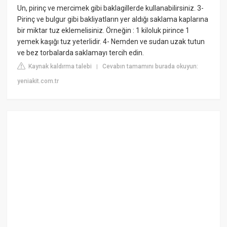
Un, pirinç ve mercimek gibi baklagillerde kullanabilirsiniz. 3-
Pirinç ve bulgur gibi bakliyatların yer aldığı saklama kaplarına
bir miktar tuz eklemelisiniz. Örneğin : 1 kiloluk pirince 1
yemek kaşığı tuz yeterlidir. 4- Nemden ve sudan uzak tutun
ve bez torbalarda saklamayı tercih edin.
Kaynak kaldırma talebi
Cevabın tamamını burada okuyun:
|
yeniakit.com.tr