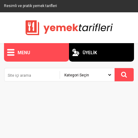
Resimli ve pratik yemek tarifleri
MENU
ÜYELİK