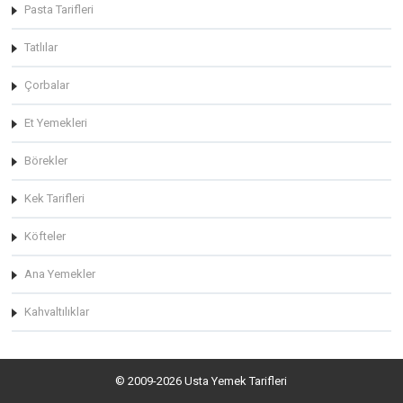
Pasta Tarifleri
Tatlılar
Çorbalar
Et Yemekleri
Börekler
Kek Tarifleri
Köfteler
Ana Yemekler
Kahvaltılıklar
© 2009-2026 Usta Yemek Tarifleri