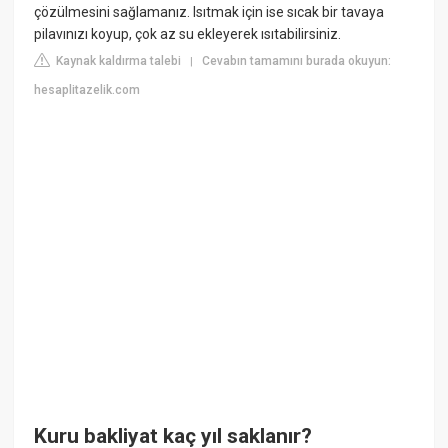
çözülmesini sağlamanız. Isıtmak için ise sıcak bir tavaya
pilavınızı koyup, çok az su ekleyerek ısıtabilirsiniz.
Kaynak kaldırma talebi
Cevabın tamamını burada okuyun:
|
hesaplitazelik.com
Kuru bakliyat kaç yıl saklanır?