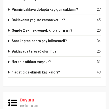
Pişmiş baklava dolapta kaç gün saklanır?
27
Baklavanın yağı ne zaman verilir?
45
Günde 2 ekmek yemek kilo aldırır mı?
20
Saat kaçtan sonra çay içilmemeli?
34
Baklavada tereyağ olur mu?
25
Nerenin sütlacı meşhur?
31
1 adet pide ekmek kaç kalori?
43
Duyuru
Reklam alanı