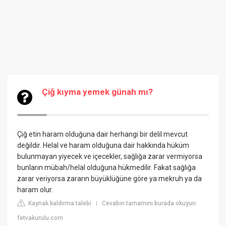
Çiğ kıyma yemek günah mı?
Çiğ etin haram olduğuna dair herhangi bir delil mevcut
değildir. Helal ve haram olduğuna dair hakkında hüküm
bulunmayan yiyecek ve içecekler, sağlığa zarar vermiyorsa
bunların mübah/helal olduğuna hükmedilir. Fakat sağlığa
zarar veriyorsa zararın büyüklüğüne göre ya mekruh ya da
haram olur.
Kaynak kaldırma talebi
Cevabın tamamını burada okuyun:
|
fetvakurulu.com