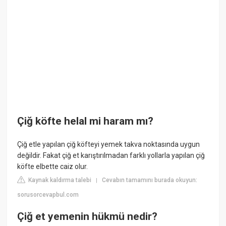
Çiğ köfte helal mi haram mı?
Çiğ etle yapılan çiğ köfteyi yemek takva noktasında uygun
değildir. Fakat çiğ et karıştırılmadan farklı yollarla yapılan çiğ
köfte elbette caiz olur.
Kaynak kaldırma talebi
Cevabın tamamını burada okuyun:
|
sorusorcevapbul.com
Çiğ et yemenin hükmü nedir?