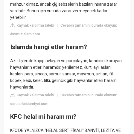
mahzur olmaz, ancak çiğ sebzelerin bazıları insana zarar
verebilir. Bunun için vücuda zarar vermeyecek kadar
yenebilir.
Kaynak kaldırma talebi
Cevabın tamamını burada okuyun:
|
dinimizislam.com
Islamda hangi etler haram?
Azı dişleri ile kapıp avlayan ve parçalayan, kendisini koruyan
hayvanların etleri haramdır, yenilemez. Kurt, ayı, aslan,
kaplan, pars, sincap, samur, sansar, maymun, sırtlan, fil,
köpek, kedi, keler, tilki, gelincik gibi hayvanlar etleri haram
hayvanlardır.
Kaynak kaldırma talebi
Cevabın tamamını burada okuyun:
|
sorularlaislamiyet.com
KFC helal mi haram mı?
KFC'DE YALNIZCA "HELAL SERTİFİKALI" BANVİT, LEZİTA VE