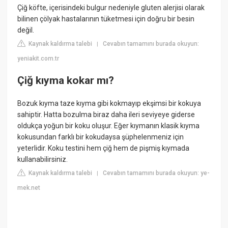
Çiğ köfte, içerisindeki bulgur nedeniyle gluten alerjisi olarak
bilinen çölyak hastalarının tüketmesi için doğru bir besin
değil.
Kaynak kaldırma talebi
Cevabın tamamını burada okuyun:
|
yeniakit.com.tr
Çiğ kıyma kokar mı?
Bozuk kıyma taze kıyma gibi kokmayıp ekşimsi bir kokuya
sahiptir. Hatta bozulma biraz daha ileri seviyeye giderse
oldukça yoğun bir koku oluşur. Eğer kıymanın klasik kıyma
kokusundan farklı bir kokudaysa şüphelenmeniz için
yeterlidir. Koku testini hem çiğ hem de pişmiş kıymada
kullanabilirsiniz.
Kaynak kaldırma talebi
Cevabın tamamını burada okuyun: ye-
|
mek.net