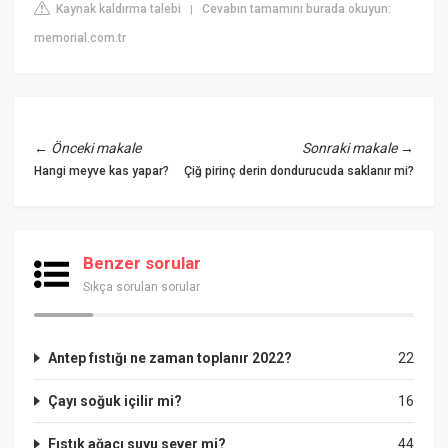
Kaynak kaldırma talebi
Cevabın tamamını burada okuyun:
|
memorial.com.tr
←
Önceki makale
Sonraki makale
→
Hangi meyve kas yapar?
Çiğ pirinç derin dondurucuda saklanır mi?
Benzer sorular
Sıkça sorulan sorular
Antep fıstığı ne zaman toplanır 2022?
22
Çayı soğuk içilir mi?
16
Fıstık ağacı suyu sever mi?
44