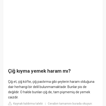
Çiğ kıyma yemek haram mı?
Çiğ et, çiğ köfte, çiğ pastırma gibi şeylerin haram olduğuna
dair herhangi bir delil bulunmamaktadır. Bunlar pis de
değildir. O halde bunları çiğ de, tam pişmemiş de yemek
caizdir.
Kaynak kaldırma talebi
Cevabın tamamını burada okuyun:
|