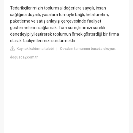
Tedarikçilerimizin toplumsal değerlere saygılı, insan
sağlığına duyarlı, yasalara tümüyle bağlı, helal üretim,
paketleme ve satış anlayışı çerçevesinde faaliyet
göstermelerini sağlamak, Tüm süreçlerimizi sürekli
denetleyip iyileştirerek toplumun örnek gösterdiği bir firma
olarak faaliyetlerimizi sürdürmektir.
Kaynak kaldırma talebi
Cevabın tamamını burada okuyun:
|
doguscay.com.tr