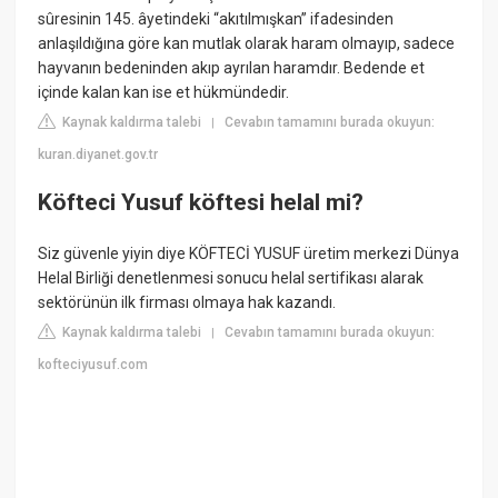
sûresinin 145. âyetindeki “akıtılmışkan” ifadesinden
anlaşıldığına göre kan mutlak olarak haram olmayıp, sadece
hayvanın bedeninden akıp ayrılan haramdır. Bedende et
içinde kalan kan ise et hükmündedir.
Kaynak kaldırma talebi
Cevabın tamamını burada okuyun:
|
kuran.diyanet.gov.tr
Köfteci Yusuf köftesi helal mi?
Siz güvenle yiyin diye KÖFTECİ YUSUF üretim merkezi Dünya
Helal Birliği denetlenmesi sonucu helal sertifikası alarak
sektörünün ilk firması olmaya hak kazandı.
Kaynak kaldırma talebi
Cevabın tamamını burada okuyun:
|
kofteciyusuf.com