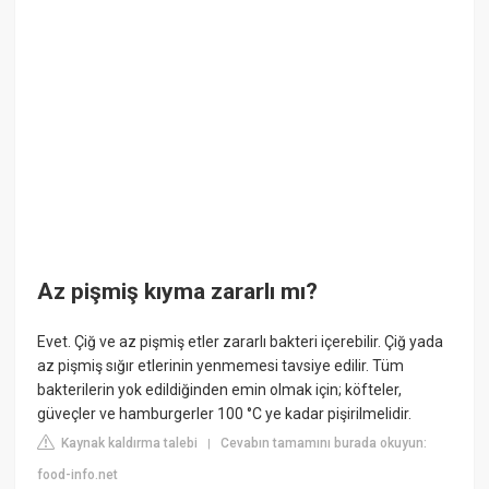
Az pişmiş kıyma zararlı mı?
Evet. Çiğ ve az pişmiş etler zararlı bakteri içerebilir. Çiğ yada
az pişmiş sığır etlerinin yenmemesi tavsiye edilir. Tüm
bakterilerin yok edildiğinden emin olmak için; köfteler,
güveçler ve hamburgerler 100 °C ye kadar pişirilmelidir.
Kaynak kaldırma talebi
Cevabın tamamını burada okuyun:
|
food-info.net