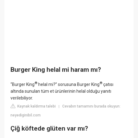
Burger King helal mi haram mı?
®
®
“Burger King
helal mi?” sorusuna Burger King
çatısı
altında sunulan tüm et ürünlerinin helal olduğu yanıtı
verilebiliyor.
Kaynak kaldırma talebi
Cevabın tamamını burada okuyun:
|
neyediginibil.com
Çiğ köftede glüten var mı?