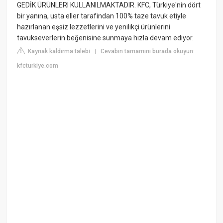
GEDİK ÜRÜNLERI KULLANILMAKTADIR. KFC, Türkiye'nin dört
bir yanına, usta eller tarafindan 100% taze tavuk etiyle
hazırlanan eşsiz lezzetlerini ve yenilikçi ürünlerini
tavukseverlerin beğenisine sunmaya hızla devam ediyor.
Kaynak kaldırma talebi
Cevabın tamamını burada okuyun:
|
kfcturkiye.com