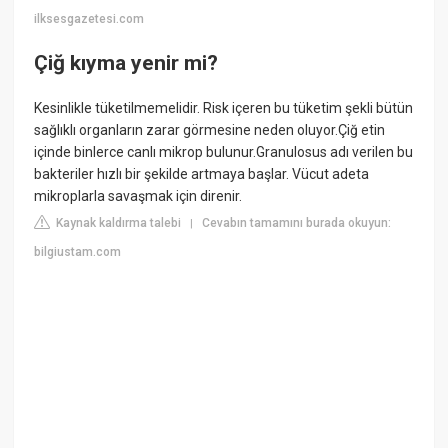
ilksesgazetesi.com
Çiğ kıyma yenir mi?
Kesinlikle tüketilmemelidir. Risk içeren bu tüketim şekli bütün
sağlıklı organların zarar görmesine neden oluyor.Çiğ etin
içinde binlerce canlı mikrop bulunur.Granulosus adı verilen bu
bakteriler hızlı bir şekilde artmaya başlar. Vücut adeta
mikroplarla savaşmak için direnir.
Kaynak kaldırma talebi
Cevabın tamamını burada okuyun:
|
bilgiustam.com