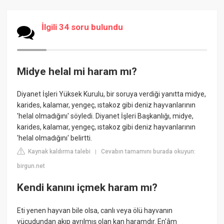
İlgili 34 soru bulundu
Midye helal mi haram mı?
Diyanet İşleri Yüksek Kurulu, bir soruya verdiği yanıtta midye,
karides, kalamar, yengeç, ıstakoz gibi deniz hayvanlarının
'helal olmadığını' söyledi. Diyanet İşleri Başkanlığı, midye,
karides, kalamar, yengeç, ıstakoz gibi deniz hayvanlarının
'helal olmadığını' belirtti.
Kaynak kaldırma talebi
Cevabın tamamını burada okuyun:
|
birgun.net
Kendi kanını içmek haram mı?
Eti yenen hayvan bile olsa, canlı veya ölü hayvanın
vücudundan akıp ayrılmış olan kan haramdır. En'âm