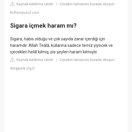
Kaynak kaldırma talebi
Cevabın tamamını burada okuyun:
|
kofteciyusuf.com
Sigara içmek haram mı?
Sigara, habis olduğu ve çok sayıda zarar içerdiği için
haramdır. Allah Teâlâ, kullarına sadece temiz yiyecek ve
içecekleri helâl kılmış; pis şeyleri haram kılmıştır.
Kaynak kaldırma talebi
Cevabın tamamını burada okuyun:
|
dergipark.org.tr