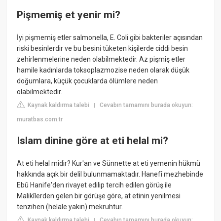
Pişmemiş et yenir mi?
İyi pişmemiş etler salmonella, E. Coli gibi bakteriler açısından
riski besinlerdir ve bu besini tüketen kişilerde ciddi besin
zehirlenmelerine neden olabilmektedir. Az pişmiş etler
hamile kadınlarda toksoplazmozise neden olarak düşük
doğumlara, küçük çocuklarda ölümlere neden
olabilmektedir.
Kaynak kaldırma talebi
Cevabın tamamını burada okuyun:
|
muratbas.com.tr
Islam dinine göre at eti helal mi?
At eti helal midir? Kur'an ve Sünnette at eti yemenin hükmü
hakkında açık bir delil bulunmamaktadır. Hanefî mezhebinde
Ebû Hanife'den rivayet edilip tercih edilen görüş ile
Malikîlerden gelen bir görüşe göre, at etinin yenilmesi
tenzihen (helale yakın) mekruhtur.
Kaynak kaldırma talebi
Cevabın tamamını burada okuyun:
|