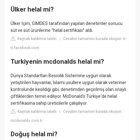
Ülker helal mi?
Ülker İçim, GİMDES tarafından yapılan denetimler sonucu
süt ve süt ürünlerine “helal sertifikası” aldı.
Kaynak kaldırma talebi
Cevabın tamamını burada okuyun: tr-
|
tr.facebook.com
Turkiyenin mcdonalds helal mi?
Dünya Standartları Besicilik Sistemine uygun olarak
yetiştirilen hayvanlar, İslami usullere uygun olarak veteriner
kontrolünde kesildiği gibi, denetimden geçirilmiş olan onaylı
çiftliklerden temin ediliyor. McDonald's Türkiye'de helal
sertifikasına sahip üreticilerle çalışılıyor.
Kaynak kaldırma talebi
Cevabın tamamını burada okuyun:
|
mcdonalds.com.tr
Doğuş helal mi?