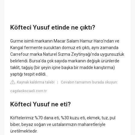
Köfteci Yusuf etinde ne çıktı?
Gurme isimli markanın Macar Salam Hamur Harcı'ndan ve
Kangal fermente sucuktan domuz eti çıktı, aynı zamanda
Carrefour marka Naturel Sızma Zeytinyağı'nda uygunsuzluk
belirlendi. Bursa'da çok sayıda markanın değişik ürünlerde
taklit, tağşiş (bir şeyin içine başka bir madde karıştırma)
yaptığı tespit edildi.
Kaynak kaldırma talebi
Cevabın tamamını burada okuyun:
|
cagdaskocaeli.com.tr
Köfteci Yusuf ne eti?
Köftelerimiz %70 dana eti, %30 kuzu eti, ekmek, tuz, pul
biber, beyaz soğan ve ustalarımızın maharetleriyle
üretilmektedir.