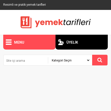
Resimli ve pratik yemek tarifleri
MENU
ÜYELİK