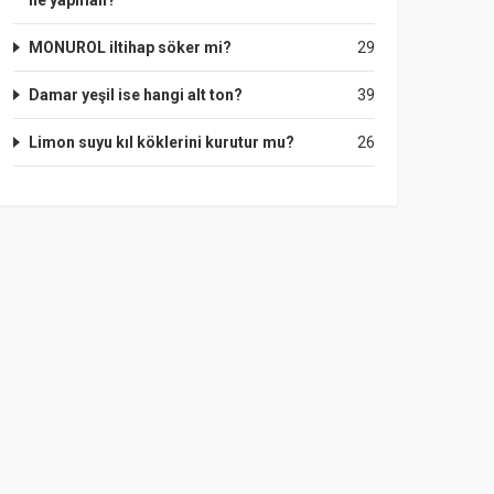
ne yapmalı?
MONUROL iltihap söker mi?
29
Damar yeşil ise hangi alt ton?
39
Limon suyu kıl köklerini kurutur mu?
26