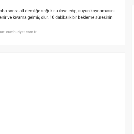
. Daha sonra alt demliğe soğuk su ilave edip, suyun kaynamasını
enir ve kıvama gelmiş olur. 10 dakikalık bir bekleme süresinin
un: cumhuriyet.com.tr