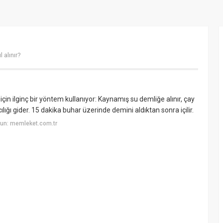
l alınır?
için ilginç bir yöntem kullanıyor: Kaynamış su demliğe alınır, çay
ığı gider. 15 dakika buhar üzerinde demini aldıktan sonra içilir.
un: memleket.com.tr