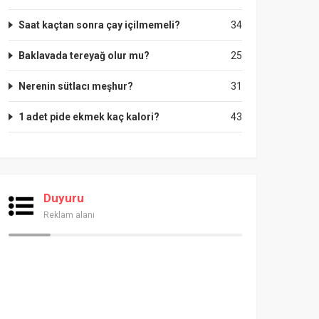
Saat kaçtan sonra çay içilmemeli?
34
Baklavada tereyağ olur mu?
25
Nerenin sütlacı meşhur?
31
1 adet pide ekmek kaç kalori?
43
Duyuru
Reklam alanı