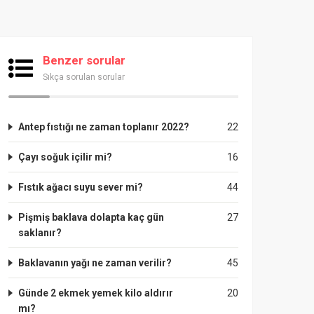
Benzer sorular
Sıkça sorulan sorular
Antep fıstığı ne zaman toplanır 2022?
22
Çayı soğuk içilir mi?
16
Fıstık ağacı suyu sever mi?
44
Pişmiş baklava dolapta kaç gün
27
saklanır?
Baklavanın yağı ne zaman verilir?
45
Günde 2 ekmek yemek kilo aldırır
20
mı?