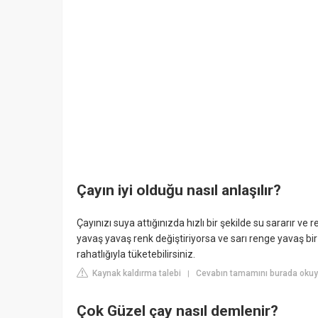
Çayın iyi olduğu nasıl anlaşılır?
Çayınızı suya attığınızda hızlı bir şekilde su sararır ve 
yavaş yavaş renk değiştiriyorsa ve sarı renge yavaş bir 
rahatlığıyla tüketebilirsiniz.
Kaynak kaldırma talebi
Cevabın tamamını burada okuy
|
Çok Güzel çay nasıl demlenir?