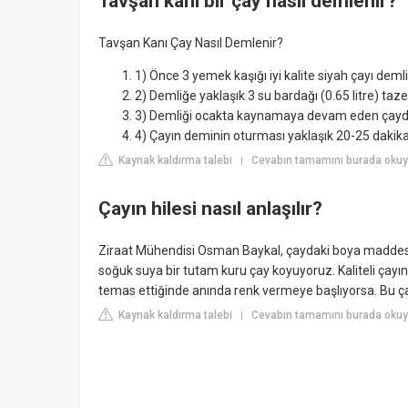
Tavşan kanı bir çay nasıl demlenir?
Tavşan Kanı Çay Nasıl Demlenir?
1) Önce 3 yemek kaşığı iyi kalite siyah çayı demli
2) Demliğe yaklaşık 3 su bardağı (0.65 litre) taze
3) Demliği ocakta kaynamaya devam eden çaydanlı
4) Çayın deminin oturması yaklaşık 20-25 dakika
Kaynak kaldırma talebi
Cevabın tamamını burada okuyu
|
Çayın hilesi nasıl anlaşılır?
Ziraat Mühendisi Osman Baykal, çaydaki boya maddesinin
soğuk suya bir tutam kuru çay koyuyoruz. Kaliteli çay
temas ettiğinde anında renk vermeye başlıyorsa. Bu ça
Kaynak kaldırma talebi
Cevabın tamamını burada okuyu
|