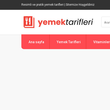
Resimli ve pratik yemek tarifleri | Sitemize Hoşgeldiniz
Ana sayfa
Yemek Tarifleri
Vitaminler