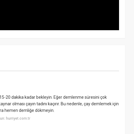
e 15-20 dakika kadar bekleyin. Eğer demlenme süresini çok
kaynar olması çayın tadını kaçırır. Bu nedenle, çay demlemek için
sonra hemen demliğe dökmeyin.
n: hurriyet.com.tr