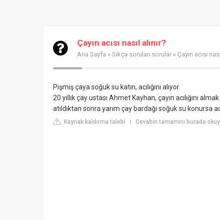
Çayın acısı nasıl alınır?
Ana Sayfa
»
Sıkça sorulan sorular
» Çayın acısı nası
Pişmiş çaya soğuk su katın, acılığını alıyor
20 yıllık çay ustası Ahmet Kayhan, çayın acılığını almak 
atıldıktan sonra yarım çay bardağı soğuk su konursa acıl
Kaynak kaldırma talebi
Cevabın tamamını burada okuy
|