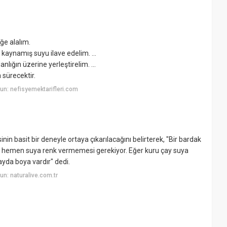
ğe alalım.
 kaynamış suyu ilave edelim. ...
ğın üzerine yerleştirelim. ...
 sürecektir.
n: nefisyemektarifleri.com
 basit bir deneyle ortaya çıkarılacağını belirterek, "Bir bardak
ın hemen suya renk vermemesi gerekiyor. Eğer kuru çay suya
yda boya vardır" dedi.
n: naturalive.com.tr