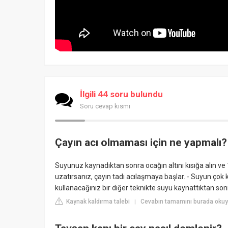
İlgili 44 soru bulundu
Soru cevap kısmı
Çayın acı olmaması için ne yapmalı?
Suyunuz kaynadıktan sonra ocağın altını kısığa alın v
uzatırsanız, çayın tadı acılaşmaya başlar. - Suyun çok 
kullanacağınız bir diğer teknikte suyu kaynattıktan 
Kaynak kaldırma talebi
Cevabın tamamını burada okuyu
|