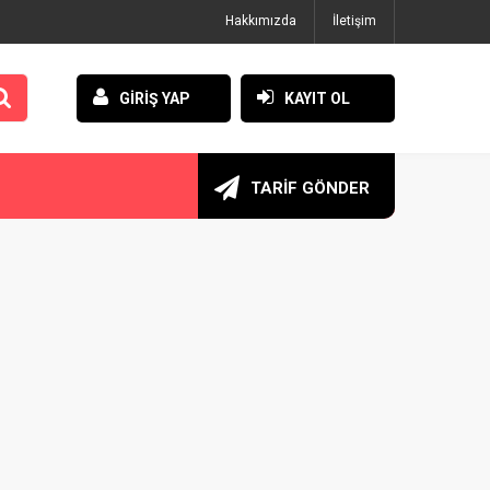
Hakkımızda
İletişim
GİRİŞ YAP
KAYIT OL
TARİF GÖNDER