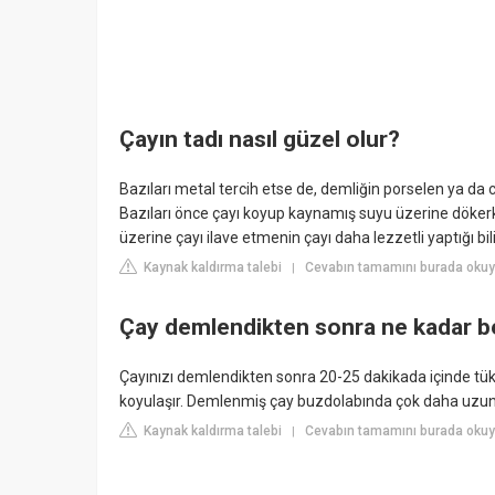
Çayın tadı nasıl güzel olur?
Bazıları metal tercih etse de, demliğin porselen ya da 
Bazıları önce çayı koyup kaynamış suyu üzerine döke
üzerine çayı ilave etmenin çayı daha lezzetli yaptığı bi
Kaynak kaldırma talebi
Cevabın tamamını burada okuyu
|
Çay demlendikten sonra ne kadar b
Çayınızı demlendikten sonra 20-25 dakikada içinde tüket
koyulaşır. Demlenmiş çay buzdolabında çok daha uzun 
Kaynak kaldırma talebi
Cevabın tamamını burada oku
|