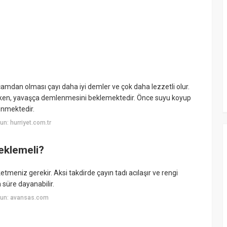
camdan olması çayı daha iyi demler ve çok daha lezzetli olur.
rken, yavaşça demlenmesini beklemektedir. Önce suyu koyup
linmektedir.
n: hurriyet.com.tr
eklemeli?
meniz gerekir. Aksi takdirde çayın tadı acılaşır ve rengi
süre dayanabilir.
yun: avansas.com