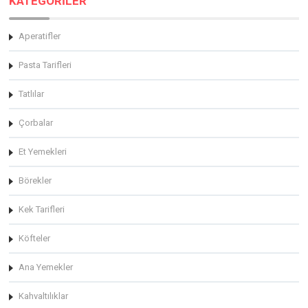
KATEGORİLER
Aperatifler
Pasta Tarifleri
Tatlılar
Çorbalar
Et Yemekleri
Börekler
Kek Tarifleri
Köfteler
Ana Yemekler
Kahvaltılıklar