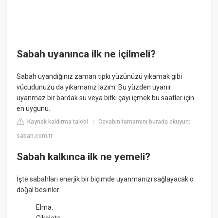
Sabah uyanınca ilk ne içilmeli?
Sabah uyandığınız zaman tıpkı yüzünüzü yıkamak gibi
vücudunuzu da yıkamanız lazım. Bu yüzden uyanır
uyanmaz bir bardak su veya bitki çayı içmek bu saatler için
en uygunu.
Kaynak kaldırma talebi
Cevabın tamamını burada okuyun:
|
sabah.com.tr
Sabah kalkınca ilk ne yemeli?
İşte sabahları enerjik bir biçimde uyanmanızı sağlayacak o
doğal besinler.
Elma.
Çikolata.