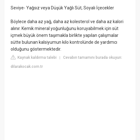
Seviye- Yağsız veya Düşük Yağlı Süt, Soyalı İçecekler
Böylece daha az yağ, daha az kolesterol ve daha az kalori
alınır. Kemik mineral yoğunluğunu koruyabilmek için süt
içmek büyük önem taşımakla birlikte yapılan çalışmalar
sütte bulunan kalsiyumun kilo kontrolünde de yardımcı
olduğunu göstermektedir.
Kaynak kaldırma talebi
Cevabın tamamını burada okuyun:
|
dilarakocak.com.tr