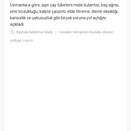
Uzmanlara göre, aşırı çay tüketimi mide bulantısı, baş ağrısı,
sinir bozukluğu, kalpte çarpıntı, elde titreme, demir eksikliği,
kansızlık ve uykusuzluk gibi birçok soruna yol açtığını
açıkladı.
Kaynak kaldırma talebi
Cevabın tamamını burada okuyun:
|
milliyet.com.tr