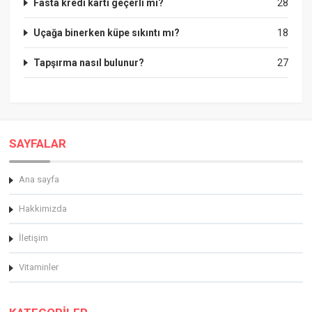
Fasta kredi kartı geçerli mi?
28
Uçağa binerken küpe sıkıntı mı?
18
Tapşırma nasıl bulunur?
27
SAYFALAR
Ana sayfa
Hakkimizda
İletişim
Vitaminler