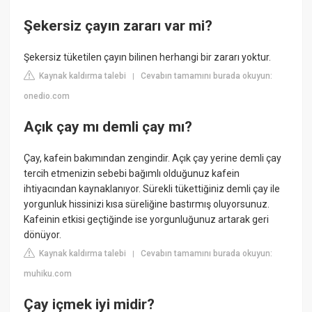
Şekersiz çayın zararı var mi?
Şekersiz tüketilen çayın bilinen herhangi bir zararı yoktur.
Kaynak kaldırma talebi
Cevabın tamamını burada okuyun:
|
onedio.com
Açık çay mı demli çay mı?
Çay, kafein bakımından zengindir. Açık çay yerine demli çay
tercih etmenizin sebebi bağımlı olduğunuz kafein
ihtiyacından kaynaklanıyor. Sürekli tükettiğiniz demli çay ile
yorgunluk hissinizi kısa süreliğine bastırmış oluyorsunuz.
Kafeinin etkisi geçtiğinde ise yorgunluğunuz artarak geri
dönüyor.
Kaynak kaldırma talebi
Cevabın tamamını burada okuyun:
|
muhiku.com
Çay içmek iyi midir?