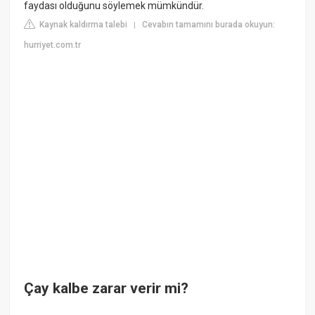
faydası olduğunu söylemek mümkündür.
Kaynak kaldırma talebi
Cevabın tamamını burada okuyun:
|
hurriyet.com.tr
Çay kalbe zarar verir mi?