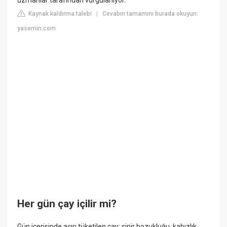
Kaynak kaldırma talebi
Cevabın tamamını burada okuyun:
|
yasemin.com
Her gün çay içilir mi?
Gün içerisinde aşırı tüketilen çay; sinir bozukluğu, kabızlık,