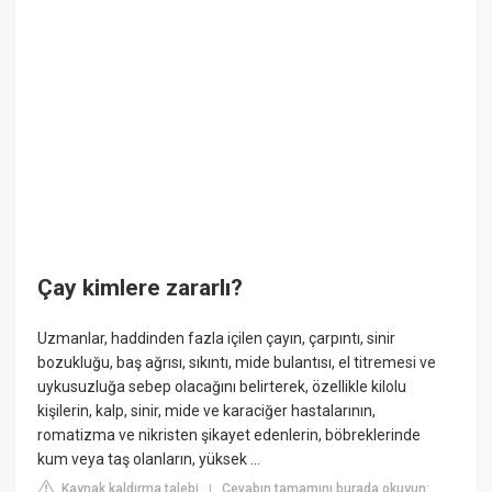
Çay kimlere zararlı?
Uzmanlar, haddinden fazla içilen çayın, çarpıntı, sinir
bozukluğu, baş ağrısı, sıkıntı, mide bulantısı, el titremesi ve
uykusuzluğa sebep olacağını belirterek, özellikle kilolu
kişilerin, kalp, sinir, mide ve karaciğer hastalarının,
romatizma ve nikristen şikayet edenlerin, böbreklerinde
kum veya taş olanların, yüksek ...
Kaynak kaldırma talebi
Cevabın tamamını burada okuyun:
|