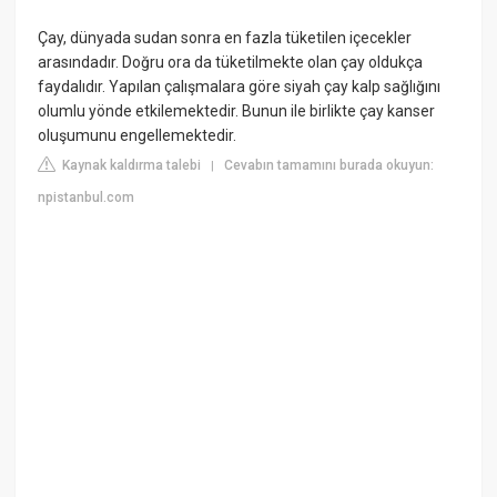
Çay, dünyada sudan sonra en fazla tüketilen içecekler
arasındadır. Doğru ora da tüketilmekte olan çay oldukça
faydalıdır. Yapılan çalışmalara göre siyah çay kalp sağlığını
olumlu yönde etkilemektedir. Bunun ile birlikte çay kanser
oluşumunu engellemektedir.
Kaynak kaldırma talebi
Cevabın tamamını burada okuyun:
|
npistanbul.com