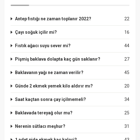
Antep fıstığı ne zaman toplanır 2022?
22
Çayı soğuk içilir mi?
16
Fıstık ağacı suyu sever mi?
44
Pişmiş baklava dolapta kaç gün saklanır?
27
Baklavanın yağı ne zaman verilir?
45
Günde 2 ekmek yemek kilo aldırır mı?
20
Saat kaçtan sonra çay içilmemeli?
34
Baklavada tereyağ olur mu?
25
Nerenin sütlacı meşhur?
31
1 adet pide ekmek kaç kalori?
43