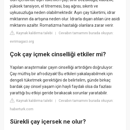
yüksek tansiyon, el titremesi, baş ağrısı, sıkıntı ve
uykusuzluğa neden olabilmektedir. Aşırı çay tüketimi, idrar
miktarının da artışına neden olur. İdrarla dışarı atılan üre asidi
miktarını azaltır. Romatizma hastalığı olanlara zarar verir.
Kaynak kaldırma talebi
Cevabın tamamını burada okuyun:
|
evrimagaci.org
Çok çay içmek cinselliği etkiler mi?
Yapılan araştırmalar çayın cinselliği artırdığını doğruluyor:
Çay müthiş bir afrodizyak! Bu etkileri yakalayabilmek için
dengeli tüketmek gerektiğini de belirtelim, günde birkaç
bardak çay cinsel yaşam için hayli faydalı olsa da fazlası
yarattığı bu etkiyi geride bırakacak sorunlar yaratabilir.
Kaynak kaldırma talebi
Cevabın tamamını burada okuyun:
|
haberturk.com
Sürekli çay içersek ne olur?