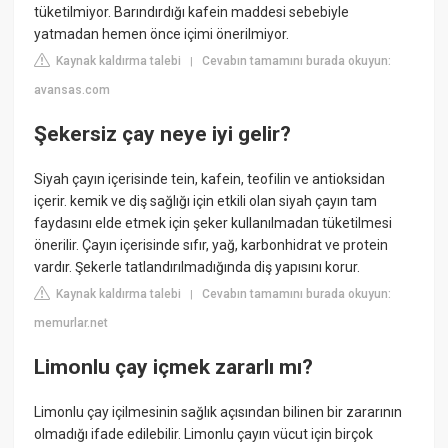
tüketilmiyor. Barındırdığı kafein maddesi sebebiyle
yatmadan hemen önce içimi önerilmiyor.
Kaynak kaldırma talebi
Cevabın tamamını burada okuyun:
|
avansas.com
Şekersiz çay neye iyi gelir?
Siyah çayın içerisinde tein, kafein, teofilin ve antioksidan
içerir. kemik ve diş sağlığı için etkili olan siyah çayın tam
faydasını elde etmek için şeker kullanılmadan tüketilmesi
önerilir. Çayın içerisinde sıfır, yağ, karbonhidrat ve protein
vardır. Şekerle tatlandırılmadığında diş yapısını korur.
Kaynak kaldırma talebi
Cevabın tamamını burada okuyun:
|
memurlar.net
Limonlu çay içmek zararlı mı?
Limonlu çay içilmesinin sağlık açısından bilinen bir zararının
olmadığı ifade edilebilir. Limonlu çayın vücut için birçok