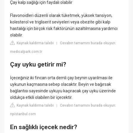
Çay kalp sağlığı için faydalı olabilir
Flavonoidleri düzenli olarak tüketmek, yüksek tansiyon,
kolesterol ve trigliserit seviyeleri veya obezite gibi kalp
hastalığı için birçok risk faktörünün azaltılmasına yardımcı
olabilir.
Kaynak kaldırma talebi
Cevabın tamamını burada okuyun:
|
medicalpark.com.tr
Çay uyku getirir mi?
İçeceğiniz iki fincan orta demli çay beynin uyarılması ile
uykunun kaçmasına sebep olacaktır. Beyin ve bağırsak
bağlantısı sayesinde uykuyu kaçıracak çay uyku üzerinde
oldukça etkili olabilen bir içecektir.
Kaynak kaldırma talebi
Cevabın tamamını burada okuyun:
|
npistanbul.com
En sağlıklı içecek nedir?