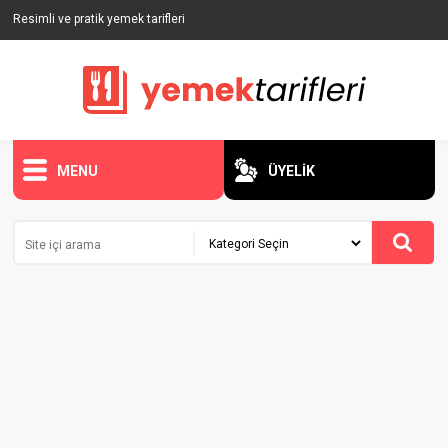
Resimli ve pratik yemek tarifleri
MENU
ÜYELİK