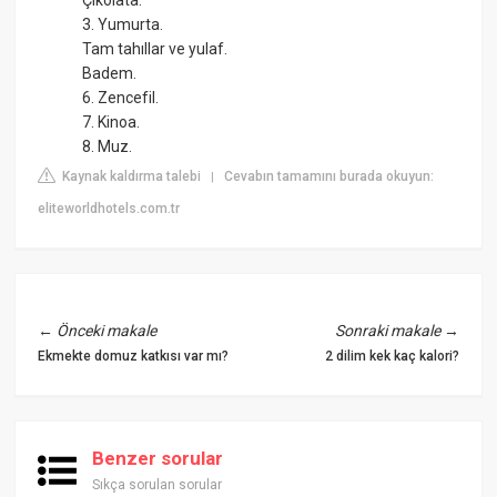
3. Yumurta.
Tam tahıllar ve yulaf.
Badem.
6. Zencefil.
7. Kinoa.
8. Muz.
Kaynak kaldırma talebi
Cevabın tamamını burada okuyun:
|
eliteworldhotels.com.tr
←
Önceki makale
Sonraki makale
→
Ekmekte domuz katkısı var mı?
2 dilim kek kaç kalori?
Benzer sorular
Sıkça sorulan sorular