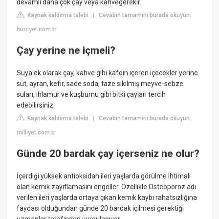
devamlı daha çok çay veya kahvegerekir.
Kaynak kaldırma talebi
Cevabın tamamını burada okuyun:
|
hurriyet.com.tr
Çay yerine ne içmeli?
Suya ek olarak çay, kahve gibi kafein içeren içecekler yerine
süt, ayran, kefir, sade soda, taze sıkılmış meyve-sebze
suları, ıhlamur ve kuşburnu gibi bitki çayları tercih
edebilirsiniz.
Kaynak kaldırma talebi
Cevabın tamamını burada okuyun:
|
milliyet.com.tr
Günde 20 bardak çay içerseniz ne olur?
İçerdiği yüksek antioksidan ileri yaşlarda görülme ihtimali
olan kemik zayıflamasını engeller. Özellikle Osteoporoz adı
verilen ileri yaşlarda ortaya çıkan kemik kaybı rahatsızlığına
faydası olduğundan günde 20 bardak içilmesi gerektiği
uzmanlar tarafından vurgulanıyor.