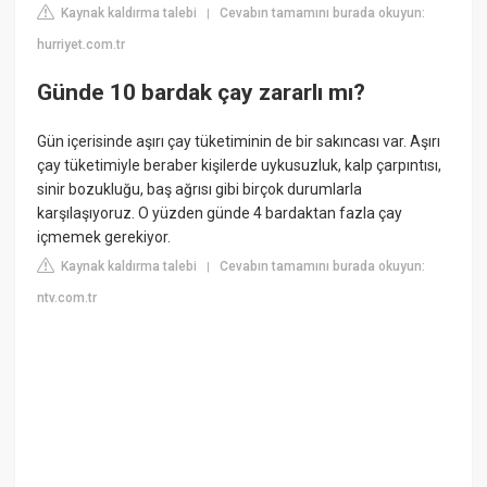
Kaynak kaldırma talebi
Cevabın tamamını burada okuyun:
|
hurriyet.com.tr
Günde 10 bardak çay zararlı mı?
Gün içerisinde aşırı çay tüketiminin de bir sakıncası var. Aşırı
çay tüketimiyle beraber kişilerde uykusuzluk, kalp çarpıntısı,
sinir bozukluğu, baş ağrısı gibi birçok durumlarla
karşılaşıyoruz. O yüzden günde 4 bardaktan fazla çay
içmemek gerekiyor.
Kaynak kaldırma talebi
Cevabın tamamını burada okuyun:
|
ntv.com.tr