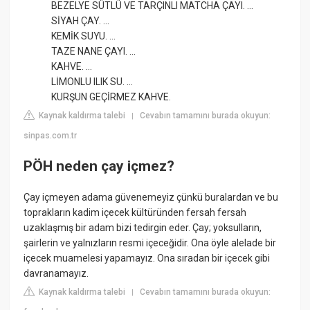
BEZELYE SÜTLÜ VE TARÇINLI MATCHA ÇAYI. ...
SİYAH ÇAY. ...
KEMİK SUYU. ...
TAZE NANE ÇAYI. ...
KAHVE. ...
LİMONLU ILIK SU. ...
KURŞUN GEÇİRMEZ KAHVE.
Kaynak kaldırma talebi
Cevabın tamamını burada okuyun:
|
sinpas.com.tr
PÖH neden çay içmez?
Çay içmeyen adama güvenemeyiz çünkü buralardan ve bu
toprakların kadim içecek kültüründen fersah fersah
uzaklaşmış bir adam bizi tedirgin eder. Çay; yoksulların,
şairlerin ve yalnızların resmi içeceğidir. Ona öyle alelade bir
içecek muamelesi yapamayız. Ona sıradan bir içecek gibi
davranamayız.
Kaynak kaldırma talebi
Cevabın tamamını burada okuyun:
|