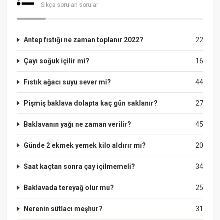
Sıkça sorulan sorular
Antep fıstığı ne zaman toplanır 2022?
22
Çayı soğuk içilir mi?
16
Fıstık ağacı suyu sever mi?
44
Pişmiş baklava dolapta kaç gün saklanır?
27
Baklavanın yağı ne zaman verilir?
45
Günde 2 ekmek yemek kilo aldırır mı?
20
Saat kaçtan sonra çay içilmemeli?
34
Baklavada tereyağ olur mu?
25
Nerenin sütlacı meşhur?
31