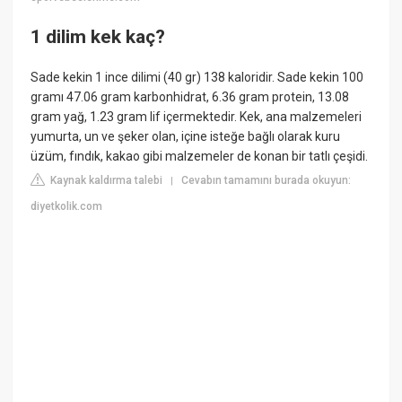
1 dilim kek kaç?
Sade kekin 1 ince dilimi (40 gr) 138 kaloridir. Sade kekin 100
gramı 47.06 gram karbonhidrat, 6.36 gram protein, 13.08
gram yağ, 1.23 gram lif içermektedir. Kek, ana malzemeleri
yumurta, un ve şeker olan, içine isteğe bağlı olarak kuru
üzüm, fındık, kakao gibi malzemeler de konan bir tatlı çeşidi.
Kaynak kaldırma talebi
Cevabın tamamını burada okuyun:
|
diyetkolik.com