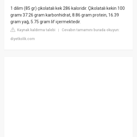
1 dilim (85 gr) çikolatalı kek 286 kaloridir. Çikolatalı kekin 100
gramı 37.26 gram karbonhidrat, 8.86 gram protein, 16.39
gram yağ, 5.75 gram lif içermektedir.
Kaynak kaldırma talebi
Cevabın tamamını burada okuyun:
|
diyetkolik.com