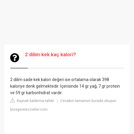
2 dilim kek kaç kalori?
2 dilim sade kek kalori değeri ise ortalama olarak 398
kaloriye denk gelmektedir. İçerisinde 14 gr yağ, 7 gr protein
ve 59 gr karbonhidrat vardır.
Kaynak kaldırma talebi
Cevabın tamamını burada okuyun:
|
bizegorelezzetler.com