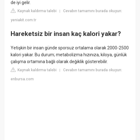
de iyi gelir.
Kaynak kaldırma talebi
Cevabın tamamını burada okuyun:
|
yeniakit.com.tr
Hareketsiz bir insan kaç kalori yakar?
Yetişkin bir insan günde sporsuz ortalama olarak 2000-2500
kalori yakar. Bu durum; metabolizma hızınıza, kiloya, günlük
çalışma ortamına bağlı olarak değiklik gösterebilir.
Kaynak kaldırma talebi
Cevabın tamamını burada okuyun:
|
enbursa.com