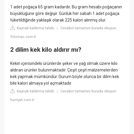
1 adet poğaça 65 gram kadardır. Bu gram hesabı poğaçanın
büyüklüğüne göre değişir. Günlük her sabah 1 adet poğaça
tüketildiğinde yaklaşık olarak 225 kalori alınmış olur.
Kaynak kaldırma talebi
Cevabın tamamını burada okuyun:
|
fotomac.com.tr
2 dilim kek kilo aldırır mı?
Kekin içerisindeki ürünlerde şeker ve yağ olmak üzere kilo
aldıran ürünler bulunmaktadır. Çeşit çeşit malzemelerden
kek yapmak mümkündür. Durum böyle olunca bir dilim kek
bile kalori almaya yol açmaktadır.
Kaynak kaldırma talebi
Cevabın tamamını burada okuyun:
|
hurriyet.com.tr