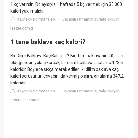
1 kg verirsin. Dolayısıyla 1 haftada 5 kg vermek için 35.000
kalori yakılmalıdır.
Kaynak kaldırma talebi
Cevabın tamamını burada okuyun:
|
lezzet.com.tr
1 tane baklava kaç kalori?
Bir Dilim Baklava Kaç Kaloridir? Bir dilim baklavanın 40 gram
olduğundan yola çıkarsak, bir dilim baklava ortalama 173,6
kaloridir. Böylece sıkça merak edilen iki dilim baklava kaç
kalori sorusunun cevabını da vermiş olalım; ortalama 347,2
kaloridir.
Kaynak kaldırma talebi
Cevabın tamamını burada okuyun:
|
omergullu.com.tr