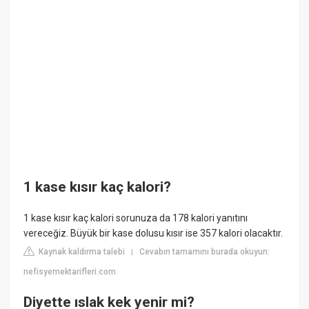
1 kase kısır kaç kalori?
1 kase kısır kaç kalori sorunuza da 178 kalori yanıtını
vereceğiz. Büyük bir kase dolusu kısır ise 357 kalori olacaktır.
Kaynak kaldırma talebi
Cevabın tamamını burada okuyun:
|
nefisyemektarifleri.com
Diyette ıslak kek yenir mi?