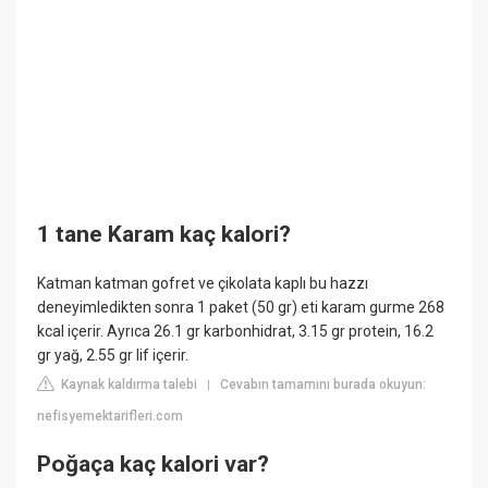
1 tane Karam kaç kalori?
Katman katman gofret ve çikolata kaplı bu hazzı
deneyimledikten sonra 1 paket (50 gr) eti karam gurme 268
kcal içerir. Ayrıca 26.1 gr karbonhidrat, 3.15 gr protein, 16.2
gr yağ, 2.55 gr lif içerir.
Kaynak kaldırma talebi
Cevabın tamamını burada okuyun:
|
nefisyemektarifleri.com
Poğaça kaç kalori var?