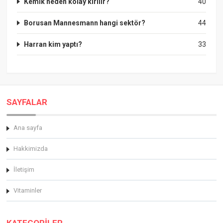
Kemik neden kolay kırılır?
40
Borusan Mannesmann hangi sektör?
44
Harran kim yaptı?
33
SAYFALAR
Ana sayfa
Hakkimizda
İletişim
Vitaminler
KATEGORİLER