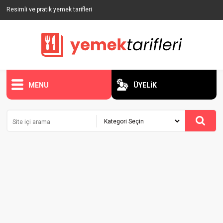
Resimli ve pratik yemek tarifleri
MENU
ÜYELİK