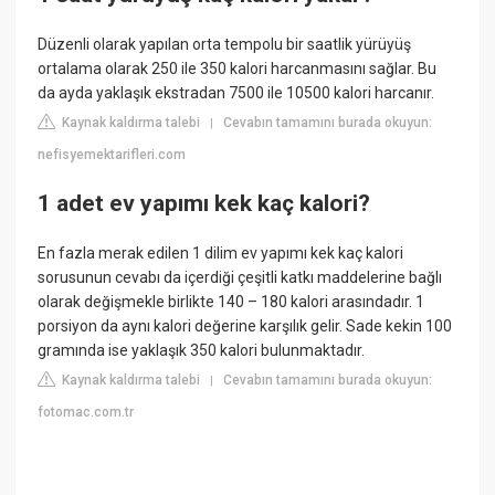
Düzenli olarak yapılan orta tempolu bir saatlik yürüyüş
ortalama olarak 250 ile 350 kalori harcanmasını sağlar. Bu
da ayda yaklaşık ekstradan 7500 ile 10500 kalori harcanır.
Kaynak kaldırma talebi
Cevabın tamamını burada okuyun:
|
nefisyemektarifleri.com
1 adet ev yapımı kek kaç kalori?
En fazla merak edilen 1 dilim ev yapımı kek kaç kalori
sorusunun cevabı da içerdiği çeşitli katkı maddelerine bağlı
olarak değişmekle birlikte 140 – 180 kalori arasındadır. 1
porsiyon da aynı kalori değerine karşılık gelir. Sade kekin 100
gramında ise yaklaşık 350 kalori bulunmaktadır.
Kaynak kaldırma talebi
Cevabın tamamını burada okuyun:
|
fotomac.com.tr