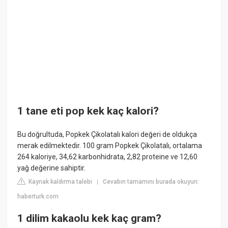
1 tane eti pop kek kaç kalori?
Bu doğrultuda, Popkek Çikolatalı kalori değeri de oldukça
merak edilmektedir. 100 gram Popkek Çikolatalı, ortalama
264 kaloriye, 34,62 karbonhidrata, 2,82 proteine ve 12,60
yağ değerine sahiptir.
Kaynak kaldırma talebi
Cevabın tamamını burada okuyun:
|
haberturk.com
1 dilim kakaolu kek kaç gram?