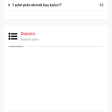
1 adet pide ekmek kaç kalori?
43
Duyuru
Reklam alanı