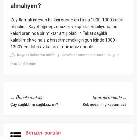
almalıyım?
Zayıflamak isteyen bir kişi günde en fazla 1000-1300 kalori
almalıdır. Şayet ağır egzersizler ve sporlar yapılıyorsa bu
kalori oranında bir miktar artış olabilir. Fakat sağlıklı
kalabilmek ve halsiz hissetmemek için gün içinde 1000-
1300'den daha az kalori almamanız önerilir.
Kaynak kaldırma talebi
Cevabın tamamını burada okuyun:
|
mavikadin.com
←
Önceki makale
Sonraki makale
→
Çay sağlıklı mı sağlıksız mı?
Kek neden hiç kabarmaz?
Benzer sorular