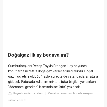
Doğalgaz ilk ay bedava mı?
Cumhurbaşkanı Recep Tayyip Erdoğan 1 ay boyunca
konutlarda ücretsiz doğalgaz verileceğini duyurdu. Doğal
gazın ücretsiz olduğu 1 aylık süreçte de vatandaşlara fatura
gidecek. Faturada kullanım miktarı, tutar bilgileri yer alırken,
"ödenmesi gereken" kısmında ise "sıfır" yazacak.
Kaynak kaldırma talebi
Cevabın tamamını burada okuyun:
|
sabah.com.tr