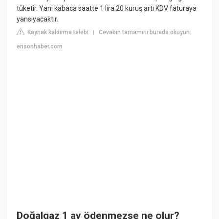
tüketir. Yani kabaca saatte 1 lira 20 kuruş artı KDV faturaya
yansıyacaktır.
Kaynak kaldırma talebi
Cevabın tamamını burada okuyun:
|
ensonhaber.com
Doğalgaz 1 ay ödenmezse ne olur?