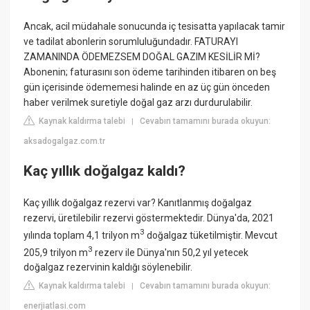
Ancak, acil müdahale sonucunda iç tesisatta yapılacak tamir
ve tadilat abonlerin sorumluluğundadır. FATURAYI
ZAMANINDA ÖDEMEZSEM DOĞAL GAZIM KESİLİR Mİ?
Abonenin; faturasını son ödeme tarihinden itibaren on beş
gün içerisinde ödememesi halinde en az üç gün önceden
haber verilmek suretiyle doğal gaz arzı durdurulabilir.
Kaynak kaldırma talebi
Cevabın tamamını burada okuyun:
|
aksadogalgaz.com.tr
Kaç yıllık doğalgaz kaldı?
Kaç yıllık doğalgaz rezervi var? Kanıtlanmış doğalgaz
rezervi, üretilebilir rezervi göstermektedir. Dünya'da, 2021
3
yılında toplam 4,1 trilyon m
doğalgaz tüketilmiştir. Mevcut
3
205,9 trilyon m
rezerv ile Dünya'nın 50,2 yıl yetecek
doğalgaz rezervinin kaldığı söylenebilir.
Kaynak kaldırma talebi
Cevabın tamamını burada okuyun:
|
enerjiatlasi.com