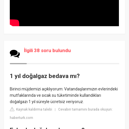
İlgili 38 soru bulundu
1 yıl doğalgaz bedava mı?
Birinci müjdemizi açıklıyorum: Vatandaşlarımızın evlerindeki
mutfaklarında ve sıcak su tüketiminde kullandıkları
doğalgazı 1 yıl süreyle ücretsiz veriyoruz.
Kaynak kaldırma talebi
Cevabın tamamını burada okuyun:
|
haberturk.com