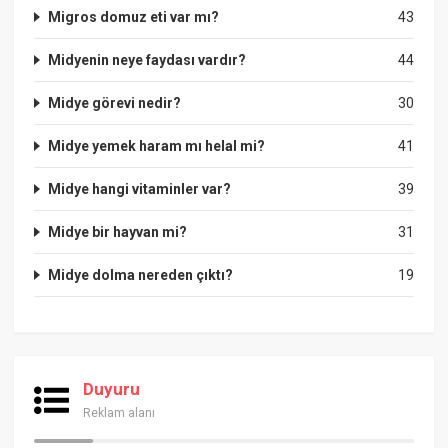
Migros domuz eti var mı?
43
Midyenin neye faydası vardır?
44
Midye görevi nedir?
30
Midye yemek haram mı helal mi?
41
Midye hangi vitaminler var?
39
Midye bir hayvan mi?
31
Midye dolma nereden çıktı?
19
Duyuru
Reklam alanı