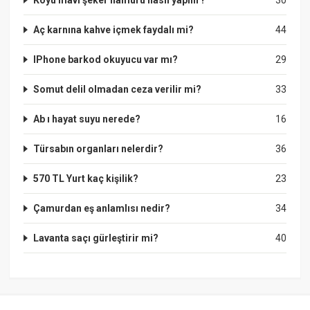
Koyu mavi şeker hamuru nasıl yapılır?
30
Aç karnına kahve içmek faydalı mi?
44
IPhone barkod okuyucu var mı?
29
Somut delil olmadan ceza verilir mi?
33
Ab ı hayat suyu nerede?
16
Türsabın organları nelerdir?
36
570 TL Yurt kaç kişilik?
23
Çamurdan eş anlamlısı nedir?
34
Lavanta saçı gürleştirir mi?
40