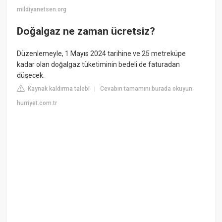
mildiyanetsen.org
Doğalgaz ne zaman ücretsiz?
Düzenlemeyle, 1 Mayıs 2024 tarihine ve 25 metreküpe
kadar olan doğalgaz tüketiminin bedeli de faturadan
düşecek.
Kaynak kaldırma talebi
Cevabın tamamını burada okuyun:
|
hurriyet.com.tr