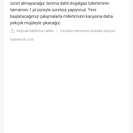
ücret almayacağız. Isınma dahil doğalgaz tüketiminin
tamamını 1 yıl süreyle ücretsiz yapıyoruz. Yeni
başlatacağımız çalışmalarla milletimizin karşısına daha
pekçok müjdeyle çıkacağız.
Kaynak kaldırma talebi
Cevabın tamamını burada okuyun:
|
haberturk.com