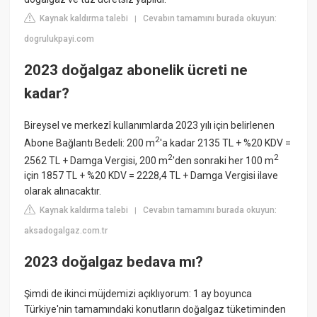
Kaynak kaldırma talebi
Cevabın tamamını burada okuyun:
|
dogrulukpayi.com
2023 doğalgaz abonelik ücreti ne
kadar?
Bireysel ve merkezî kullanımlarda 2023 yılı için belirlenen
2
Abone Bağlantı Bedeli: 200 m
'a kadar 2135 TL + %20 KDV =
2
2
2562 TL + Damga Vergisi, 200 m
'den sonraki her 100 m
için 1857 TL + %20 KDV = 2228,4 TL + Damga Vergisi ilave
olarak alınacaktır.
Kaynak kaldırma talebi
Cevabın tamamını burada okuyun:
|
aksadogalgaz.com.tr
2023 doğalgaz bedava mı?
Şimdi de ikinci müjdemizi açıklıyorum: 1 ay boyunca
Türkiye'nin tamamındaki konutların doğalgaz tüketiminden