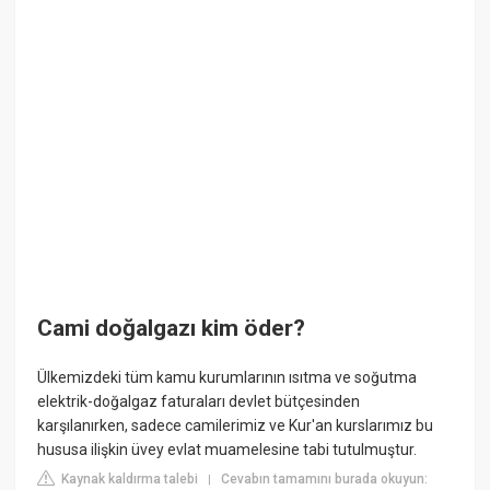
Cami doğalgazı kim öder?
Ülkemizdeki tüm kamu kurumlarının ısıtma ve soğutma
elektrik-doğalgaz faturaları devlet bütçesinden
karşılanırken, sadece camilerimiz ve Kur'an kurslarımız bu
hususa ilişkin üvey evlat muamelesine tabi tutulmuştur.
Kaynak kaldırma talebi
Cevabın tamamını burada okuyun:
|