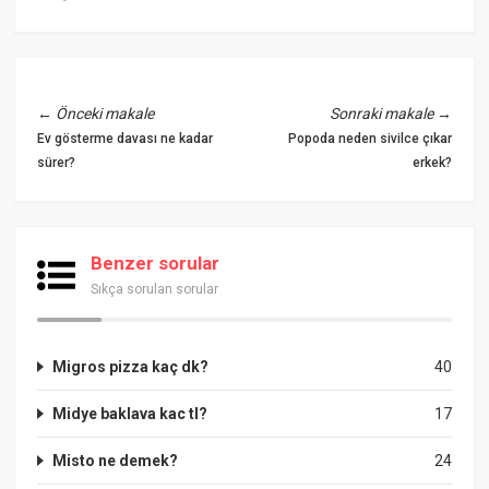
←
Önceki makale
Sonraki makale
→
Ev gösterme davası ne kadar
Popoda neden sivilce çıkar
sürer?
erkek?
Benzer sorular
Sıkça sorulan sorular
Migros pizza kaç dk?
40
Midye baklava kac tl?
17
Misto ne demek?
24