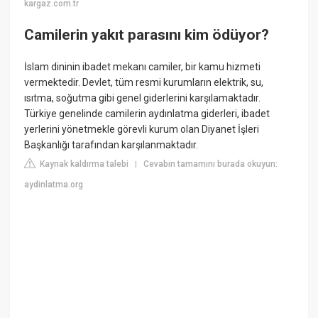
kargaz.com.tr
Camilerin yakıt parasını kim ödüyor?
İslam dininin ibadet mekanı camiler, bir kamu hizmeti
vermektedir. Devlet, tüm resmi kurumların elektrik, su,
ısıtma, soğutma gibi genel giderlerini karşılamaktadır.
Türkiye genelinde camilerin aydınlatma giderleri, ibadet
yerlerini yönetmekle görevli kurum olan Diyanet İşleri
Başkanlığı tarafından karşılanmaktadır.
Kaynak kaldırma talebi
Cevabın tamamını burada okuyun:
|
aydinlatma.org