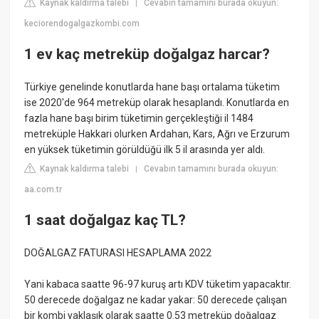
Kaynak kaldırma talebi
Cevabın tamamını burada okuyun:
|
keciorendogalgazkombi.com
1 ev kaç metreküp doğalgaz harcar?
Türkiye genelinde konutlarda hane başı ortalama tüketim
ise 2020'de 964 metreküp olarak hesaplandı. Konutlarda en
fazla hane başı birim tüketimin gerçekleştiği il 1484
metreküple Hakkari olurken Ardahan, Kars, Ağrı ve Erzurum
en yüksek tüketimin görüldüğü ilk 5 il arasında yer aldı.
Kaynak kaldırma talebi
Cevabın tamamını burada okuyun:
|
aa.com.tr
1 saat doğalgaz kaç TL?
DOĞALGAZ FATURASI HESAPLAMA 2022
Yani kabaca saatte 96-97 kuruş artı KDV tüketim yapacaktır.
50 derecede doğalgaz ne kadar yakar: 50 derecede çalışan
bir kombi yaklaşık olarak saatte 0.53 metreküp doğalgaz