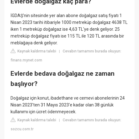
Evlerde doğalgaz kaç para?
İGDAŞ'nin sitesinde yer alan abone doğalgaz satış fiyatı 1
Nisan 2023 tarihi itibariyle 1000 metreküp doğalgaz 4638 TL
iken 1 metreküp doğalgaz ise 4,63 TL'ye denk geliyor. 25
metreküp doğalgaz fiyatı ise 115 TL ile 120 TL arasında bir
meblağaya denk geliyor.
Kaynak kaldırma talebi
Cevabın tamamını burada okuyun:
|
finans.mynet.com
Evlerde bedava doğalgaz ne zaman
başlıyor?
Doğalgaz için konut, ibadethane ve cemevi abonelerinin 24
Nisan 2023'ten 31 Mayıs 2023'e kadar olan 38 günlük
kullanımı için ücret ödenmeyecek.
Kaynak kaldırma talebi
Cevabın tamamını burada okuyun:
|
sozcu.com.tr