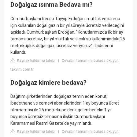
Doğalgaz ısınma Bedava mı?
Cumhurbaşkanı Recep Tayyip Erdoğan, mutfak ve ısınma
için kullanılan doğal gazın bir yıl süreyle ücretsiz verileceğini
açıkladı. Cumhurbaşkanı Erdoğan, "Konutlarımızda ilk bir ay
tamamı ücretsiz, bir yıl mutfak ve sıcak su kullanımındaki 25
metreküplük doğal gazı ücretsiz veriyoruz" ifadelerini
kullandı.
Kaynak kaldırma talebi
Cevabın tamamını burada okuyun:
|
takvim.com.tr
Doğalgaz kimlere bedava?
Dağıtım şirketlerinden doğalgaz temin eden konut,
ibadethane ve cemevi abonelerinden 1 ay boyunca ücret
alınmaması ile 25 metreküpe denk gelen bedelin 1 yıl
boyunca ücretsiz olmasına ilişkin Cumhurbaşkanı
Kararnamesi Resmi Gazete'de yayımlandı.
Kaynak kaldırma talebi
Cevabın tamamını burada okuyun:
|