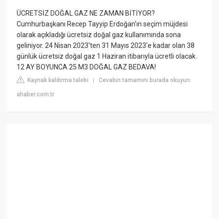
ÜCRETSİZ DOĞAL GAZ NE ZAMAN BİTİYOR?
Cumhurbaşkanı Recep Tayyip Erdoğan'ın seçim müjdesi
olarak açıkladığı ücretsiz doğal gaz kullanımında sona
geliniyor. 24 Nisan 2023'ten 31 Mayıs 2023'e kadar olan 38
günlük ücretsiz doğal gaz 1 Haziran itibarıyla ücretli olacak.
12 AY BOYUNCA 25 M3 DOĞAL GAZ BEDAVA!
Kaynak kaldırma talebi
Cevabın tamamını burada okuyun:
|
ahaber.com.tr