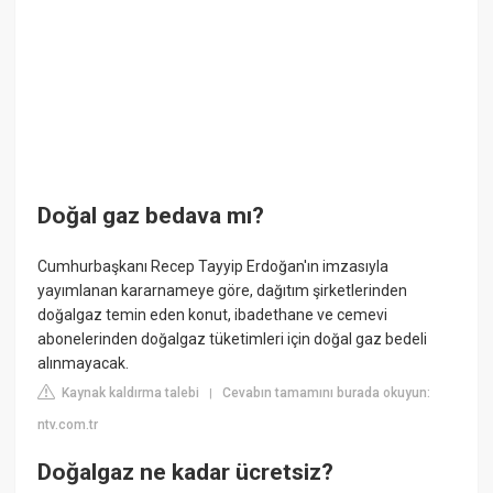
Doğal gaz bedava mı?
Cumhurbaşkanı Recep Tayyip Erdoğan'ın imzasıyla
yayımlanan kararnameye göre, dağıtım şirketlerinden
doğalgaz temin eden konut, ibadethane ve cemevi
abonelerinden doğalgaz tüketimleri için doğal gaz bedeli
alınmayacak.
Kaynak kaldırma talebi
Cevabın tamamını burada okuyun:
|
ntv.com.tr
Doğalgaz ne kadar ücretsiz?