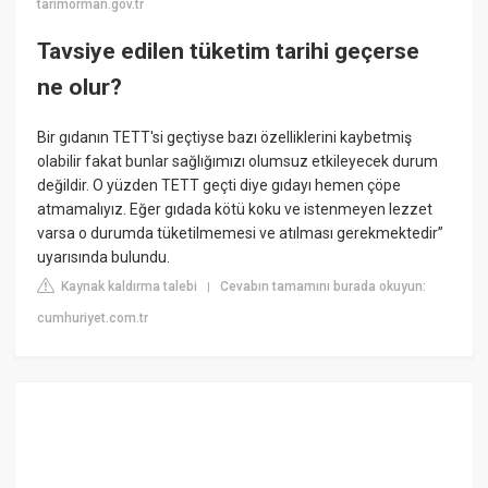
tarimorman.gov.tr
Tavsiye edilen tüketim tarihi geçerse
ne olur?
Bir gıdanın TETT'si geçtiyse bazı özelliklerini kaybetmiş
olabilir fakat bunlar sağlığımızı olumsuz etkileyecek durum
değildir. O yüzden TETT geçti diye gıdayı hemen çöpe
atmamalıyız. Eğer gıdada kötü koku ve istenmeyen lezzet
varsa o durumda tüketilmemesi ve atılması gerekmektedir”
uyarısında bulundu.
Kaynak kaldırma talebi
Cevabın tamamını burada okuyun:
|
cumhuriyet.com.tr