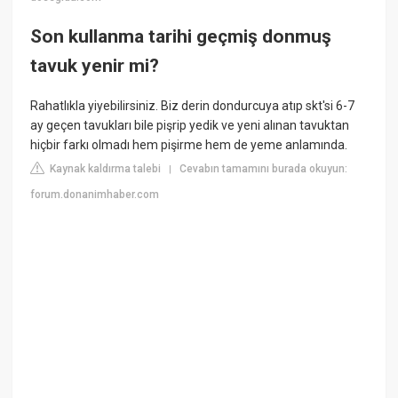
Son kullanma tarihi geçmiş donmuş
tavuk yenir mi?
Rahatlıkla yiyebilirsiniz. Biz derin dondurcuya atıp skt'si 6-7
ay geçen tavukları bile pişrip yedik ve yeni alınan tavuktan
hiçbir farkı olmadı hem pişirme hem de yeme anlamında.
Kaynak kaldırma talebi
Cevabın tamamını burada okuyun:
|
forum.donanimhaber.com