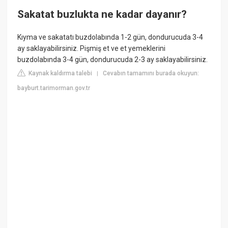
Sakatat buzlukta ne kadar dayanır?
Kıyma ve sakatatı buzdolabında 1-2 gün, dondurucuda 3-4
ay saklayabilirsiniz. Pişmiş et ve et yemeklerini
buzdolabında 3-4 gün, dondurucuda 2-3 ay saklayabilirsiniz.
Kaynak kaldırma talebi
Cevabın tamamını burada okuyun:
|
bayburt.tarimorman.gov.tr