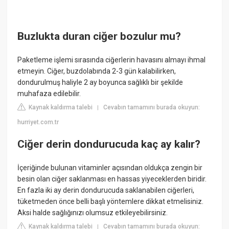
Buzlukta duran ciğer bozulur mu?
Paketleme işlemi sırasında ciğerlerin havasını almayı ihmal
etmeyin. Ciğer, buzdolabında 2-3 gün kalabilirken,
dondurulmuş haliyle 2 ay boyunca sağlıklı bir şekilde
muhafaza edilebilir.
Kaynak kaldırma talebi
Cevabın tamamını burada okuyun:
|
hurriyet.com.tr
Ciğer derin dondurucuda kaç ay kalır?
İçeriğinde bulunan vitaminler açısından oldukça zengin bir
besin olan ciğer saklanması en hassas yiyeceklerden biridir.
En fazla iki ay derin dondurucuda saklanabilen ciğerleri,
tüketmeden önce belli başlı yöntemlere dikkat etmelisiniz.
Aksi halde sağlığınızı olumsuz etkileyebilirsiniz.
Kaynak kaldırma talebi
Cevabın tamamını burada okuyun:
|