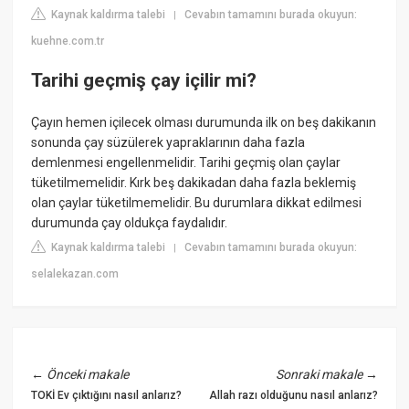
Kaynak kaldırma talebi
Cevabın tamamını burada okuyun:
|
kuehne.com.tr
Tarihi geçmiş çay içilir mi?
Çayın hemen içilecek olması durumunda ilk on beş dakikanın
sonunda çay süzülerek yapraklarının daha fazla
demlenmesi engellenmelidir. Tarihi geçmiş olan çaylar
tüketilmemelidir. Kırk beş dakikadan daha fazla beklemiş
olan çaylar tüketilmemelidir. Bu durumlara dikkat edilmesi
durumunda çay oldukça faydalıdır.
Kaynak kaldırma talebi
Cevabın tamamını burada okuyun:
|
selalekazan.com
←
Önceki makale
Sonraki makale
→
TOKİ Ev çıktığını nasıl anlarız?
Allah razı olduğunu nasıl anlarız?