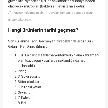
güvenlidir. Yiyecekleri 0 °F'de saklamak bozulmaya neden
olabilecek mikropları (bakterileri) etkisiz hale getirir.
Kaynak kaldırma talebi
Cevabın tamamını burada okuyun:
|
altunmarket.com
Hangi ürünlerin tarihi geçmez?
Son Kullanma Tarihi Geçmeyen Yiyecekler Nelerdir? Bu 9
Gıdanın Raf Ömrü Bitmiyor
Tuz. En bilindik saklama yöntemlerinin ana kahramanı
olan tuz, uygun koşullarda saklandığında hep
kullanılabilir.
Pirinç. ...
3. Soya sosu. ...
Bitter çikolata. ...
Kuru bakliyatlar. ...
Şeker. ...
7. Kahve. ...
8. Bal.