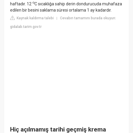
o
haftadır. 12
C sıcaklığa sahip derin dondurucuda muhafaza
edilen bir besini saklama süresi ortalama 1 ay kadardır.
Kaynak kaldırma talebi
Cevabın tamamını burada okuyun:
|
gidalab.tarim.gov.tr
Hiç açılmamış tarihi geçmiş krema