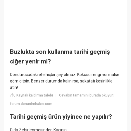
Buzlukta son kullanma tarihi geçmiş
ciğer yenir mi?
Dondurucudaki ete hiçbir şey olmaz. Kokusu rengi normalse
göm gitsin. Benzer durumda kalınırsa; sakatatı kesinlikle
atın!
Kaynak kaldırma talebi
Cevabın tamamını burada okuyun:
|
forum.donanimhaber.com
Tarihi geçmiş ürün yiyince ne yapılır?
Gıda Zehirlenmesinden Kaçının