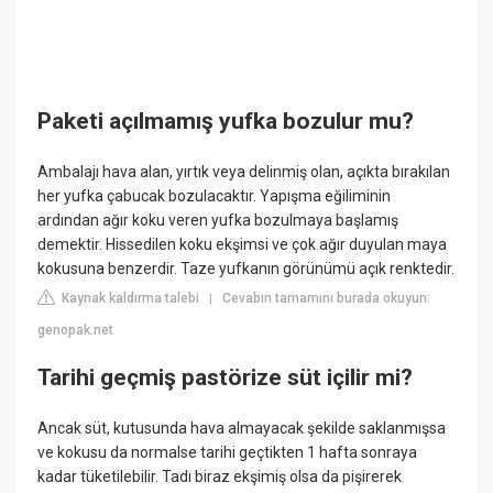
Paketi açılmamış yufka bozulur mu?
Ambalajı hava alan, yırtık veya delinmiş olan, açıkta bırakılan
her yufka çabucak bozulacaktır. Yapışma eğiliminin
ardından ağır koku veren yufka bozulmaya başlamış
demektir. Hissedilen koku ekşimsi ve çok ağır duyulan maya
kokusuna benzerdir. Taze yufkanın görünümü açık renktedir.
Kaynak kaldırma talebi
Cevabın tamamını burada okuyun:
|
genopak.net
Tarihi geçmiş pastörize süt içilir mi?
Ancak süt, kutusunda hava almayacak şekilde saklanmışsa
ve kokusu da normalse tarihi geçtikten 1 hafta sonraya
kadar tüketilebilir. Tadı biraz ekşimiş olsa da pişirerek