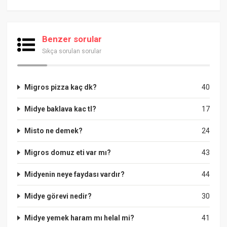
Benzer sorular
Sıkça sorulan sorular
Migros pizza kaç dk?
40
Midye baklava kac tl?
17
Misto ne demek?
24
Migros domuz eti var mı?
43
Midyenin neye faydası vardır?
44
Midye görevi nedir?
30
Midye yemek haram mı helal mi?
41