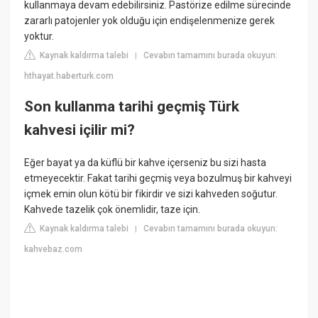
kullanmaya devam edebilirsiniz. Pastörize edilme sürecinde
zararlı patojenler yok olduğu için endişelenmenize gerek
yoktur.
Kaynak kaldırma talebi
Cevabın tamamını burada okuyun:
|
hthayat.haberturk.com
Son kullanma tarihi geçmiş Türk
kahvesi içilir mi?
Eğer bayat ya da küflü bir kahve içerseniz bu sizi hasta
etmeyecektir. Fakat tarihi geçmiş veya bozulmuş bir kahveyi
içmek emin olun kötü bir fikirdir ve sizi kahveden soğutur.
Kahvede tazelik çok önemlidir, taze için.
Kaynak kaldırma talebi
Cevabın tamamını burada okuyun:
|
kahvebaz.com