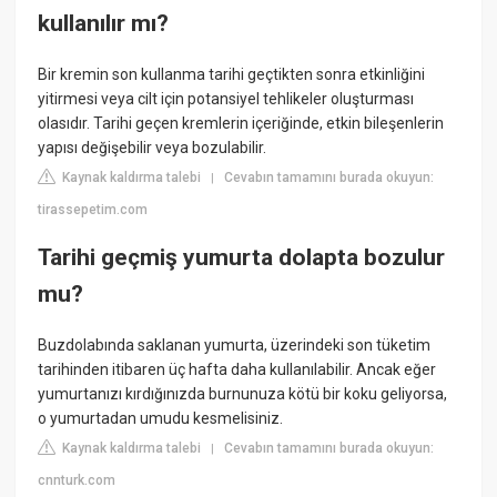
kullanılır mı?
Bir kremin son kullanma tarihi geçtikten sonra etkinliğini
yitirmesi veya cilt için potansiyel tehlikeler oluşturması
olasıdır. Tarihi geçen kremlerin içeriğinde, etkin bileşenlerin
yapısı değişebilir veya bozulabilir.
Kaynak kaldırma talebi
Cevabın tamamını burada okuyun:
|
tirassepetim.com
Tarihi geçmiş yumurta dolapta bozulur
mu?
Buzdolabında saklanan yumurta, üzerindeki son tüketim
tarihinden itibaren üç hafta daha kullanılabilir. Ancak eğer
yumurtanızı kırdığınızda burnunuza kötü bir koku geliyorsa,
o yumurtadan umudu kesmelisiniz.
Kaynak kaldırma talebi
Cevabın tamamını burada okuyun:
|
cnnturk.com