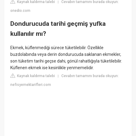
Kaynak kaldırma talebi
Cevabın tamamını burada okuyun:
|
onedio.com
Dondurucuda tarihi geçmiş yufka
kullanılır mı?
Ekmek, küflenmediği sürece tüketilebilir. Özellikle
buzdolabında veya derin dondurucuda saklanan ekmekler,
son tüketim tarihi geçse dahi, gönül rahatlığıyla tüketilebilir.
Küflenen ekmek ise kesinlikle yenmemelidir.
Kaynak kaldırma talebi
Cevabın tamamını burada okuyun:
|
nefisyemektarifleri.com