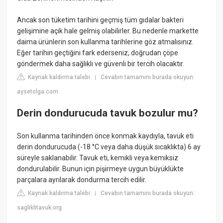
Ancak son tüketim tarihini geçmiş tüm gıdalar bakteri
gelişimine açık hale gelmiş olabilirler. Bu nedenle markette
daima ürünlerin son kullanma tarihlerine göz atmalısınız.
Eğer tarihin geçtiğini fark ederseniz, doğrudan çöpe
göndermek daha sağlıklı ve güvenli bir tercih olacaktır.
Kaynak kaldırma talebi
Cevabın tamamını burada okuyun:
|
aysetolga.com
Derin dondurucuda tavuk bozulur mu?
Son kullanma tarihinden önce konmak kaydıyla, tavuk eti
derin dondurucuda (-18 °C veya daha düşük sıcaklıkta) 6 ay
süreyle saklanabilir. Tavuk eti, kemikli veya kemiksiz
dondurulabilir. Bunun için pişirmeye uygun büyüklükte
parçalara ayrılarak dondurma tercih edilir.
Kaynak kaldırma talebi
Cevabın tamamını burada okuyun:
|
sagliklitavuk.org