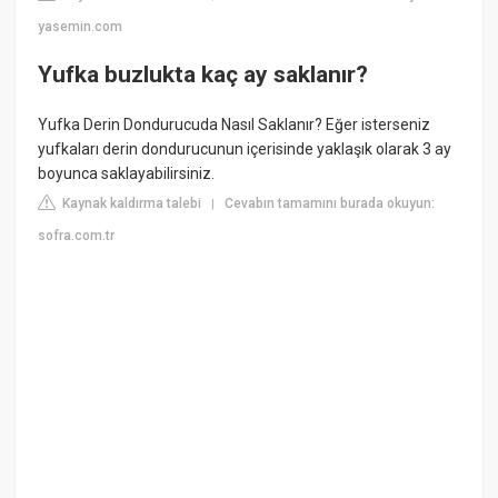
yasemin.com
Yufka buzlukta kaç ay saklanır?
Yufka Derin Dondurucuda Nasıl Saklanır? Eğer isterseniz
yufkaları derin dondurucunun içerisinde yaklaşık olarak 3 ay
boyunca saklayabilirsiniz.
Kaynak kaldırma talebi
Cevabın tamamını burada okuyun:
|
sofra.com.tr