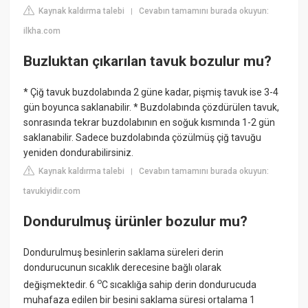
Kaynak kaldırma talebi
Cevabın tamamını burada okuyun:
|
ilkha.com
Buzluktan çıkarılan tavuk bozulur mu?
* Çiğ tavuk buzdolabında 2 güne kadar, pişmiş tavuk ise 3-4
gün boyunca saklanabilir. * Buzdolabında çözdürülen tavuk,
sonrasında tekrar buzdolabının en soğuk kısmında 1-2 gün
saklanabilir. Sadece buzdolabında çözülmüş çiğ tavuğu
yeniden dondurabilirsiniz.
Kaynak kaldırma talebi
Cevabın tamamını burada okuyun:
|
tavukiyidir.com
Dondurulmuş ürünler bozulur mu?
Dondurulmuş besinlerin saklama süreleri derin
dondurucunun sıcaklık derecesine bağlı olarak
o
değişmektedir. 6
C sıcaklığa sahip derin dondurucuda
muhafaza edilen bir besini saklama süresi ortalama 1