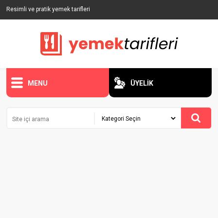
Resimli ve pratik yemek tarifleri
MENU
ÜYELİK