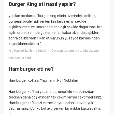
Burger King eti nasıl yapılır?
yapılan açıklama; “burger king etinin üzerindeki delikler,
burgerin broiler adı verilen fırınlarda en iyi şekilde
pişirilebilmesi ve ısının her alana eşit şekilde dağıtılması için
açılır. ürün üzerinde gözlemlenen kabarcıklar da piştikten
sonra deliklerden çıkan et suyunun yüzeyde kalmasından
kaynaklanmaktadır.”
Kaynak kaldırma talebi
Cevabın tamamını burada okuyun:
|
eksisozluk.com
Hamburger eti ne?
Hamburger Köftesi Yapmanın Püf Noktaları
Hamburger köftesi yapımında; öncelikle kasabınızdan
tercihen dana döş etinden tek çekim kıyma çektirmelisiniz.
Hamburger köftenizi ekmek boyutundan biraz büyük
yapmalısınız. Çünkü köfte pişerken bir miktar küçülecektir.