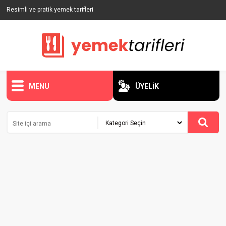
Resimli ve pratik yemek tarifleri
MENU
ÜYELİK