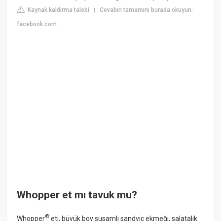
Kaynak kaldırma talebi
Cevabın tamamını burada okuyun:
|
facebook.com
Whopper et mı tavuk mu?
®
Whopper
eti, büyük boy susamlı sandviç ekmeği, salatalık