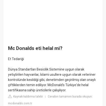
Mc Donalds eti helal mi?
Et Tedariği
Dünya Standartları Besicilik Sistemine uygun olarak
yetiştirilen hayvanlar, İslami usullere uygun olarak veteriner
kontrolünde kesildiği gibi, denetimden geçirilmiş olan onaylı
çiftliklerden temin ediliyor. McDonald's Türkiye'de helal
sertifikasına sahip üreticilerle çalışılıyor.
Kaynak kaldırma talebi
Cevabın tamamını burada okuyun:
|
mcdonalds.com.tr