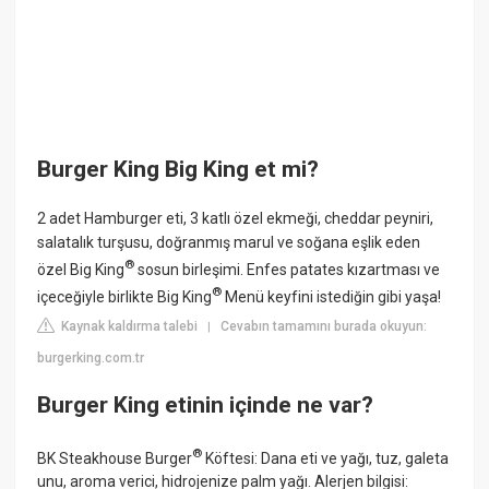
Burger King Big King et mi?
2 adet Hamburger eti, 3 katlı özel ekmeği, cheddar peyniri,
salatalık turşusu, doğranmış marul ve soğana eşlik eden
®
özel Big King
sosun birleşimi. Enfes patates kızartması ve
®
içeceğiyle birlikte Big King
Menü keyfini istediğin gibi yaşa!
Kaynak kaldırma talebi
Cevabın tamamını burada okuyun:
|
burgerking.com.tr
Burger King etinin içinde ne var?
®
BK Steakhouse Burger
Köftesi: Dana eti ve yağı, tuz, galeta
unu, aroma verici, hidrojenize palm yağı. Alerjen bilgisi: