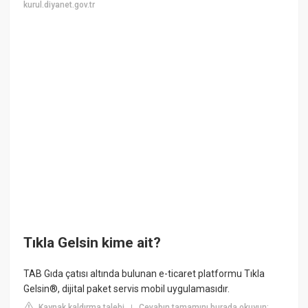
kurul.diyanet.gov.tr
Tıkla Gelsin kime ait?
TAB Gıda çatısı altında bulunan e-ticaret platformu Tıkla
Gelsin®, dijital paket servis mobil uygulamasıdır.
Kaynak kaldırma talebi
Cevabın tamamını burada okuyun:
|