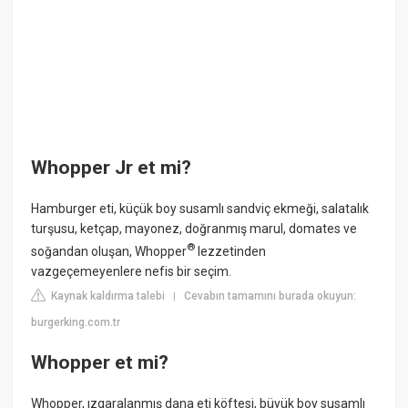
Whopper Jr et mi?
Hamburger eti, küçük boy susamlı sandviç ekmeği, salatalık
turşusu, ketçap, mayonez, doğranmış marul, domates ve
®
soğandan oluşan, Whopper
lezzetinden
vazgeçemeyenlere nefis bir seçim.
Kaynak kaldırma talebi
Cevabın tamamını burada okuyun:
|
burgerking.com.tr
Whopper et mi?
Whopper, ızgaralanmış dana eti köftesi, büyük boy susamlı