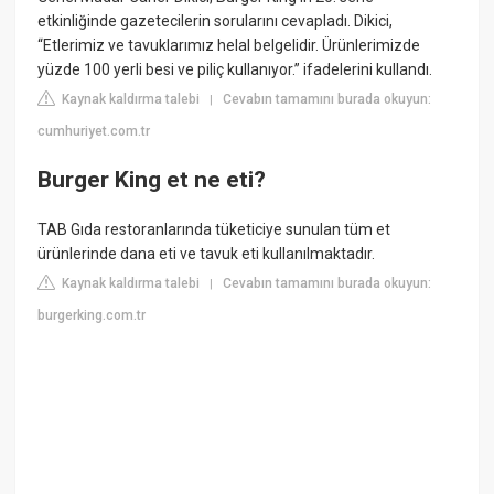
etkinliğinde gazetecilerin sorularını cevapladı. Dikici,
“Etlerimiz ve tavuklarımız helal belgelidir. Ürünlerimizde
yüzde 100 yerli besi ve piliç kullanıyor.” ifadelerini kullandı.
Kaynak kaldırma talebi
Cevabın tamamını burada okuyun:
|
cumhuriyet.com.tr
Burger King et ne eti?
TAB Gıda restoranlarında tüketiciye sunulan tüm et
ürünlerinde dana eti ve tavuk eti kullanılmaktadır.
Kaynak kaldırma talebi
Cevabın tamamını burada okuyun:
|
burgerking.com.tr