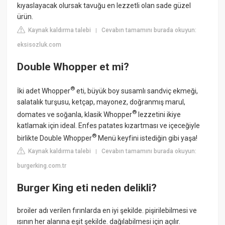
kıyaslayacak olursak tavuğu en lezzetli olan sade güzel
ürün.
Kaynak kaldırma talebi
Cevabın tamamını burada okuyun:
|
eksisozluk.com
Double Whopper et mi?
®
İki adet Whopper
eti, büyük boy susamlı sandviç ekmeği,
salatalık turşusu, ketçap, mayonez, doğranmış marul,
®
domates ve soğanla, klasik Whopper
lezzetini ikiye
katlamak için ideal. Enfes patates kızartması ve içeceğiyle
®
birlikte Double Whopper
Menü keyfini istediğin gibi yaşa!
Kaynak kaldırma talebi
Cevabın tamamını burada okuyun:
|
burgerking.com.tr
Burger King eti neden delikli?
broiler adı verilen fırınlarda en iyi şekilde. pişirilebilmesi ve
ısının her alanına eşit şekilde. dağılabilmesi için açılır.