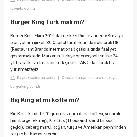
tabgida.com.tr
Burger King Türk malı mı?
Burger King, Ekim 2010'da merkezi Rio de Janeiro/Brezilya
olan yatırım şirketi 3G Capital tarafından devralınarak RBI
(Restaurant Brands International) çatısı altında faaliyet
göstermektedir. Markanın Türkiye operasyonlarını ise 24
yıldır aralıksız olarak bir Türk şirketi TAB Gıda olarak biz
yürütmekteyiz.
Kaynak kaldırma talebi
Cevabın tamamını burada okuyun:
|
burgerking.com.tr
Big King et mi köfte mi?
Big King, iki adet 570 gramlık ızgara dana köftesi, susamlı
hamburger ekmeği, Kral Sos (Thousand Island bir sos
çeşidi), iceberg marul, soğan, turşu ve Amerikan peynirinden
oluşan bir hamburgerdir.