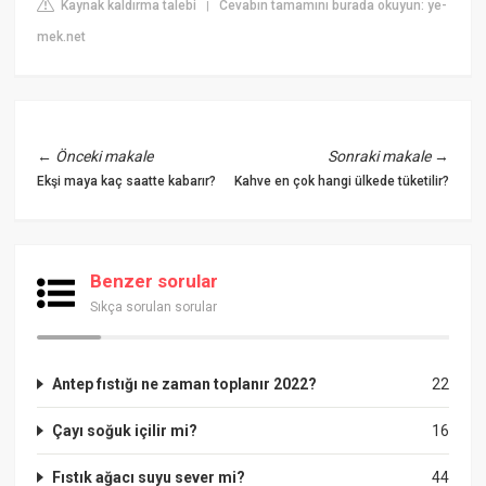
Kaynak kaldırma talebi
Cevabın tamamını burada okuyun: ye-
|
mek.net
←
Önceki makale
Sonraki makale
→
Ekşi maya kaç saatte kabarır?
Kahve en çok hangi ülkede tüketilir?
Benzer sorular
Sıkça sorulan sorular
Antep fıstığı ne zaman toplanır 2022?
22
Çayı soğuk içilir mi?
16
Fıstık ağacı suyu sever mi?
44