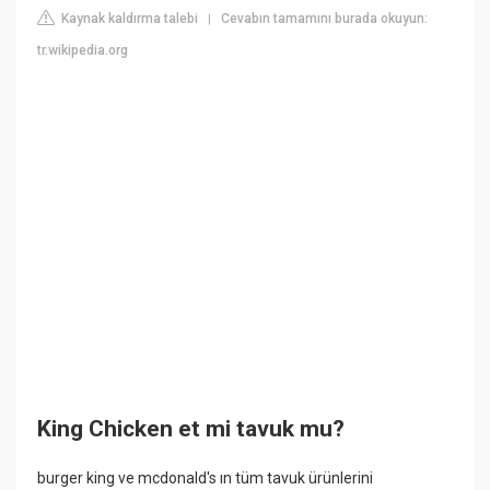
Kaynak kaldırma talebi
Cevabın tamamını burada okuyun:
|
tr.wikipedia.org
King Chicken et mi tavuk mu?
burger king ve mcdonald's ın tüm tavuk ürünlerini