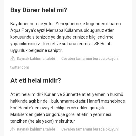
Bay Döner helal mi?
Baydöner herese yeter. Yeni şubemizle bugünden itibaren
Aqua Florya'dayız! Merhaba.Kullanmıs oldugunuz etler
konusunda sitenizde ya da şubelerinizde bilgilendirme
yapabilirmisiniz. Tüm et ve süt ürünlerimiz TSE Helal
uygunluk belgesine sahiptir.
Kaynak kaldırma talebi
Cevabın tamamını burada okuyun:
|
twitter.com
At eti helal midir?
At eti helal midir? Kur'an ve Sünnette at eti yemenin hükmü
hakkında açık bir delil bulunmamaktadır. Hanefî mezhebinde
Ebû Hanife'den rivayet edilip tercih edilen görüş ile
Malikîlerden gelen bir görüşe göre, at etinin yenilmesi
tenzihen (helale yakın) mekruhtur.
Kaynak kaldırma talebi
Cevabın tamamını burada okuyun:
|