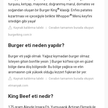
turşusu, ketçap, mayonez, doğranmış marul, domates ve
®
soğandan oluşan bir Burger King
klasiği. Enfes patates
®
kızartması ve içeceğiyle birlikte Whopper
Menü keyfini
istediğin gibi yaşa!
Kaynak kaldırma talebi
Cevabın tamamını burada okuyun:
|
burgerking.com.tr
Burger eti neden yapılır?
Burger eti yağlı olmalı. Yağsız kıymadan burger olmaz.
İsteyen gitsin bonfile yesin :) Burger köftesi için en güzel
bölge dana döş bölgesidir. Bu bölge yağlıca ve etin
aromasının çok yüksek olduğu lezzet fışkıran bir yer.
Kaynak kaldırma talebi
Cevabın tamamını burada okuyun:
|
etmanyak.com
King Beef eti nedir?
175 gram Alevde Izgara Eti, Yumuşacık Artizan Ekmeği ile