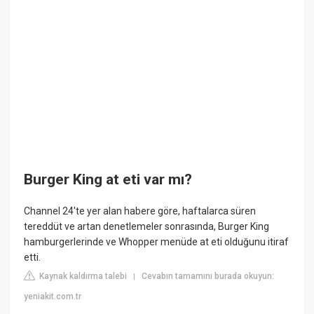
Burger King at eti var mı?
Channel 24'te yer alan habere göre, haftalarca süren
tereddüt ve artan denetlemeler sonrasında, Burger King
hamburgerlerinde ve Whopper menüde at eti olduğunu itiraf
etti.
Kaynak kaldırma talebi
Cevabın tamamını burada okuyun:
|
yeniakit.com.tr