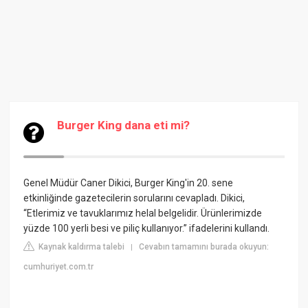
Burger King dana eti mi?
Genel Müdür Caner Dikici, Burger King'in 20. sene
etkinliğinde gazetecilerin sorularını cevapladı. Dikici,
“Etlerimiz ve tavuklarımız helal belgelidir. Ürünlerimizde
yüzde 100 yerli besi ve piliç kullanıyor.” ifadelerini kullandı.
Kaynak kaldırma talebi
Cevabın tamamını burada okuyun:
|
cumhuriyet.com.tr