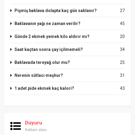
Pişmiş baklava dolapta kaç gün saklanır?
27
Baklavanın yağı ne zaman verilir?
45
Günde 2 ekmek yemek kilo aldırır mı?
20
Saat kaçtan sonra çay içilmemeli?
34
Baklavada tereyağ olur mu?
25
Nerenin sütlacı meşhur?
31
1 adet pide ekmek kaç kalori?
43
Duyuru
Reklam alanı