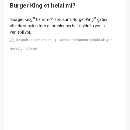
Burger King et helal mi?
®
®
“Burger King
helal mi?” sorusuna Burger King
çatısı
altında sunulan tüm et ürünlerinin helal olduğu yanıtı
verilebiliyor.
Kaynak kaldırma talebi
Cevabın tamamını burada okuyun:
|
neyediginibil.com