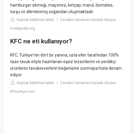
hamburger ekmeği, mayonez, ketçap, marul, domates,
turşu ve dilimlenmiş soğandan oluşmaktadır.
Kaynak kaldırma talebi
Cevabın tamamını burada okuyun:
|
tr.wikipedia.org
KFC ne eti kullanıyor?
KFC, Türkiye'nin dört bir yanına, usta eller tarafindan 100%
taze tavuk etiyle hazırlanan eşsiz lezzetlerini ve yenilikçi
ürünlerini tavukseverlerin beğenisine sunmaya hızla devam
ediyor.
Kaynak kaldırma talebi
Cevabın tamamını burada okuyun:
|
kfcturkiye.com