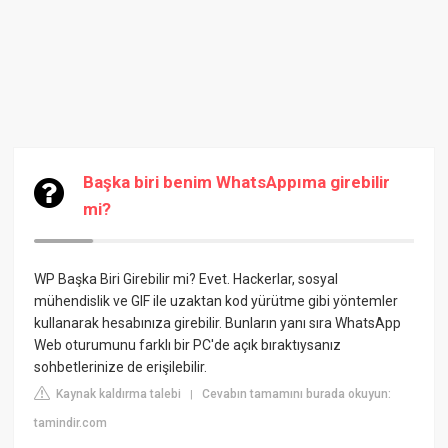
Başka biri benim WhatsAppıma girebilir
mi?
WP Başka Biri Girebilir mi? Evet. Hackerlar, sosyal
mühendislik ve GIF ile uzaktan kod yürütme gibi yöntemler
kullanarak hesabınıza girebilir. Bunların yanı sıra WhatsApp
Web oturumunu farklı bir PC'de açık bıraktıysanız
sohbetlerinize de erişilebilir.
Kaynak kaldırma talebi
Cevabın tamamını burada okuyun:
|
tamindir.com