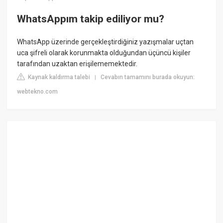
WhatsAppım takip ediliyor mu?
WhatsApp üzerinde gerçekleştirdiğiniz yazışmalar uçtan
uca şifreli olarak korunmakta olduğundan üçüncü kişiler
tarafından uzaktan erişilememektedir.
Kaynak kaldırma talebi
Cevabın tamamını burada okuyun:
|
webtekno.com