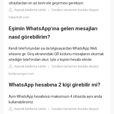
cihazlardan en az birini ele geçirmesi gerekiyor.
Kaynak kaldırma talebi
Cevabın tamamını burada okuyun:
|
haberturk.com
Eşimin WhatsApp'ına gelen mesajları
nasıl görebilirim?
Kendi telefonundan ya da bilgisayardan WhatsApp Web
sitesine gir. Giriş ekranındaki QR kodunu mesajlarını okumak
istediğin telefondan okut. İşte o kişinin hesabı elinde.
Kaynak kaldırma talebi
Cevabın tamamını burada okuyun:
|
kizlarsoruyor.com
WhatsApp hesabına 2 kişi girebilir mi?
Aynı WhatsApp hesabınızı maksimum 4 cihazda aynı anda
kullanabilirsiniz.
Kaynak kaldırma talebi
Cevabın tamamını burada okuyun:
|