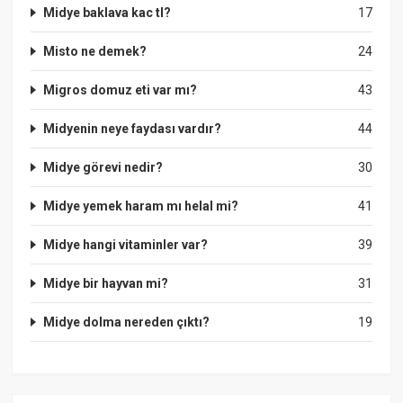
Midye baklava kac tl?
17
Misto ne demek?
24
Migros domuz eti var mı?
43
Midyenin neye faydası vardır?
44
Midye görevi nedir?
30
Midye yemek haram mı helal mi?
41
Midye hangi vitaminler var?
39
Midye bir hayvan mi?
31
Midye dolma nereden çıktı?
19