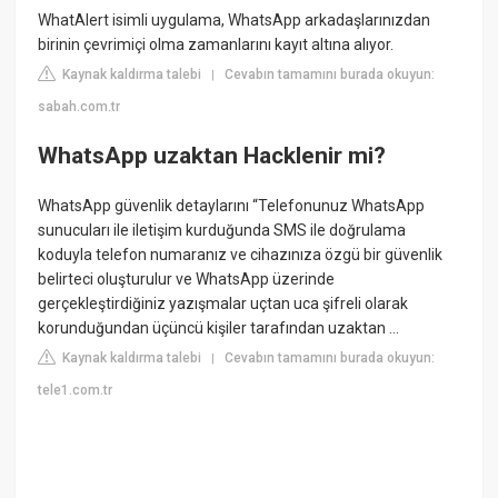
WhatAlert isimli uygulama, WhatsApp arkadaşlarınızdan
birinin çevrimiçi olma zamanlarını kayıt altına alıyor.
Kaynak kaldırma talebi
Cevabın tamamını burada okuyun:
|
sabah.com.tr
WhatsApp uzaktan Hacklenir mi?
WhatsApp güvenlik detaylarını “Telefonunuz WhatsApp
sunucuları ile iletişim kurduğunda SMS ile doğrulama
koduyla telefon numaranız ve cihazınıza özgü bir güvenlik
belirteci oluşturulur ve WhatsApp üzerinde
gerçekleştirdiğiniz yazışmalar uçtan uca şifreli olarak
korunduğundan üçüncü kişiler tarafından uzaktan ...
Kaynak kaldırma talebi
Cevabın tamamını burada okuyun:
|
tele1.com.tr