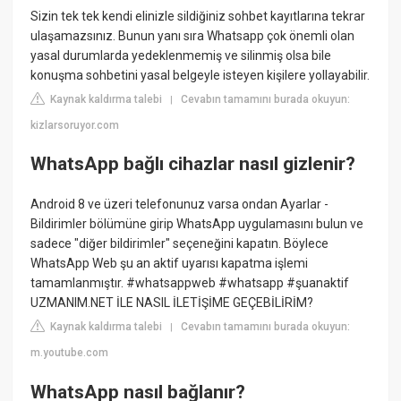
Sizin tek tek kendi elinizle sildiğiniz sohbet kayıtlarına tekrar
ulaşamazsınız. Bunun yanı sıra Whatsapp çok önemli olan
yasal durumlarda yedeklenmemiş ve silinmiş olsa bile
konuşma sohbetini yasal belgeyle isteyen kişilere yollayabilir.
Kaynak kaldırma talebi
Cevabın tamamını burada okuyun:
|
kizlarsoruyor.com
WhatsApp bağlı cihazlar nasıl gizlenir?
Android 8 ve üzeri telefonunuz varsa ondan Ayarlar -
Bildirimler bölümüne girip WhatsApp uygulamasını bulun ve
sadece "diğer bildirimler" seçeneğini kapatın. Böylece
WhatsApp Web şu an aktif uyarısı kapatma işlemi
tamamlanmıştır. #whatsappweb #whatsapp #şuanaktif
UZMANIM.NET İLE NASIL İLETİŞİME GEÇEBİLİRİM?
Kaynak kaldırma talebi
Cevabın tamamını burada okuyun:
|
m.youtube.com
WhatsApp nasıl bağlanır?