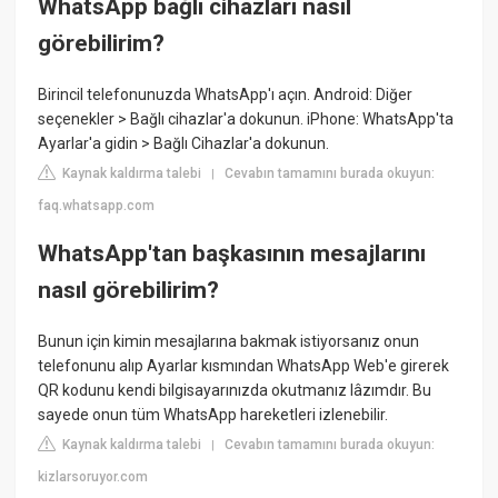
WhatsApp bağlı cihazları nasıl
görebilirim?
Birincil telefonunuzda WhatsApp'ı açın. Android: Diğer
seçenekler > Bağlı cihazlar'a dokunun. iPhone: WhatsApp'ta
Ayarlar'a gidin > Bağlı Cihazlar'a dokunun.
Kaynak kaldırma talebi
Cevabın tamamını burada okuyun:
|
faq.whatsapp.com
WhatsApp'tan başkasının mesajlarını
nasıl görebilirim?
Bunun için kimin mesajlarına bakmak istiyorsanız onun
telefonunu alıp Ayarlar kısmından WhatsApp Web'e girerek
QR kodunu kendi bilgisayarınızda okutmanız lâzımdır. Bu
sayede onun tüm WhatsApp hareketleri izlenebilir.
Kaynak kaldırma talebi
Cevabın tamamını burada okuyun:
|
kizlarsoruyor.com