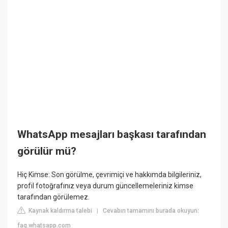
WhatsApp mesajları başkası tarafından
görülür mü?
Hiç Kimse: Son görülme, çevrimiçi ve hakkımda bilgileriniz,
profil fotoğrafınız veya durum güncellemeleriniz kimse
tarafından görülemez.
Kaynak kaldırma talebi
Cevabın tamamını burada okuyun:
|
faq.whatsapp.com