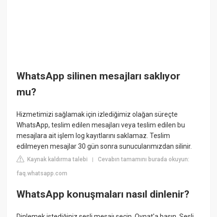
WhatsApp silinen mesajları saklıyor
mu?
Hizmetimizi sağlamak için izlediğimiz olağan süreçte
WhatsApp, teslim edilen mesajları veya teslim edilen bu
mesajlara ait işlem log kayıtlarını saklamaz. Teslim
edilmeyen mesajlar 30 gün sonra sunucularımızdan silinir.
Kaynak kaldırma talebi
Cevabın tamamını burada okuyun:
|
faq.whatsapp.com
WhatsApp konuşmaları nasıl dinlenir?
Dinlemek istediğiniz sesli mesajı seçin. Oynat'a basın. Sesli