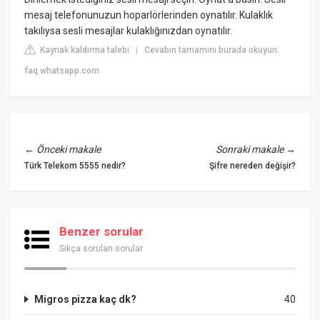
mesaj telefonunuzun hoparlörlerinden oynatılır. Kulaklık
takılıysa sesli mesajlar kulaklığınızdan oynatılır.
Kaynak kaldırma talebi
Cevabın tamamını burada okuyun:
|
faq.whatsapp.com
←
Önceki makale
Sonraki makale
→
Türk Telekom 5555 nedir?
Şifre nereden değişir?
Benzer sorular
Sıkça sorulan sorular
Migros pizza kaç dk?
40