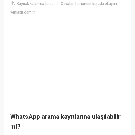
Kaynak kaldırma talebi
Cevabın tamamını burada okuyun:
|
yeniakit.com.tr
WhatsApp arama kayıtlarına ulaşılabilir
mi?