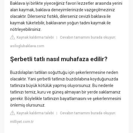
Baklava iyi birlikte yiyeceğiniz favori lezzetler arasında yerini
alan kaymak, baklava deneyimlerinizde vazgeçilmeziniz
olacaktır. Dilerseniz fıstıklı, dilerseniz cevizli baklava ile
kaymak tüketebilir, baklavanın yoğun tadını kaymak ile
nötrleyebilirsiniz.
Kaynak kaldırma talebi
Cevabın tamamını burada okuyun:
|
asiloglubaklava.com
Şerbetli tatlı nasıl muhafaza edilir?
Buzdolapları tatlıları soğuttuğu için şekerlenmesine neden
olacaktır. Yani şerbetli tatlınızı buzdolabına koyduğunuzda
tatlınıza büyük kötülük yapmış oluyorsunuz. Bu nedenle
tatlınızı temiz, kuru ve güneş almayan bir yerde saklamanız
gerekir. Böylelikle tatlınızın bayatlamasını ve şekerlenmesini
önlemiş olursunuz.
Kaynak kaldırma talebi
Cevabın tamamını burada okuyun:
|
milliyet.com.tr