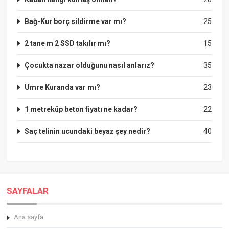
Bağ-Kur borç sildirme var mı?
25
2 tane m 2 SSD takılır mı?
15
Çocukta nazar olduğunu nasıl anlarız?
35
Umre Kuranda var mı?
23
1 metreküp beton fiyatı ne kadar?
22
Saç telinin ucundaki beyaz şey nedir?
40
SAYFALAR
Ana sayfa