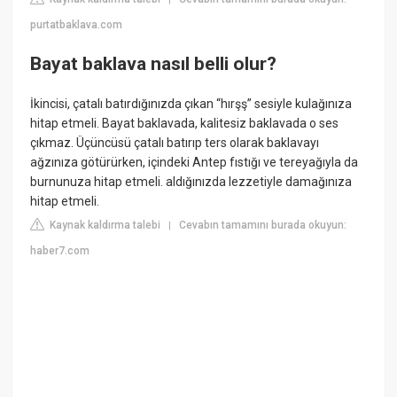
purtatbaklava.com
Bayat baklava nasıl belli olur?
İkincisi, çatalı batırdığınızda çıkan “hırşş” sesiyle kulağınıza
hitap etmeli. Bayat baklavada, kalitesiz baklavada o ses
çıkmaz. Üçüncüsü çatalı batırıp ters olarak baklavayı
ağzınıza götürürken, içindeki Antep fıstığı ve tereyağıyla da
burnunuza hitap etmeli. aldığınızda lezzetiyle damağınıza
hitap etmeli.
Kaynak kaldırma talebi
Cevabın tamamını burada okuyun:
|
haber7.com