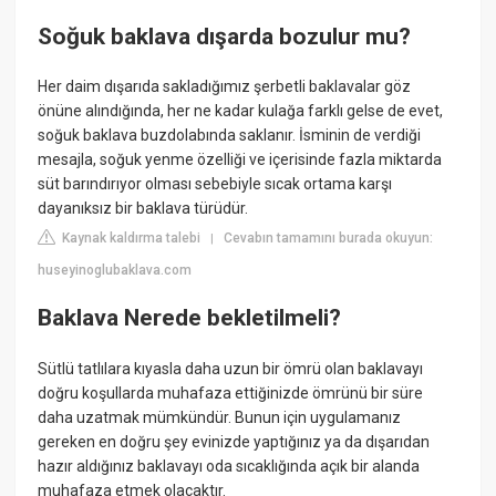
Soğuk baklava dışarda bozulur mu?
Her daim dışarıda sakladığımız şerbetli baklavalar göz
önüne alındığında, her ne kadar kulağa farklı gelse de evet,
soğuk baklava buzdolabında saklanır. İsminin de verdiği
mesajla, soğuk yenme özelliği ve içerisinde fazla miktarda
süt barındırıyor olması sebebiyle sıcak ortama karşı
dayanıksız bir baklava türüdür.
Kaynak kaldırma talebi
Cevabın tamamını burada okuyun:
|
huseyinoglubaklava.com
Baklava Nerede bekletilmeli?
Sütlü tatlılara kıyasla daha uzun bir ömrü olan baklavayı
doğru koşullarda muhafaza ettiğinizde ömrünü bir süre
daha uzatmak mümkündür. Bunun için uygulamanız
gereken en doğru şey evinizde yaptığınız ya da dışarıdan
hazır aldığınız baklavayı oda sıcaklığında açık bir alanda
muhafaza etmek olacaktır.