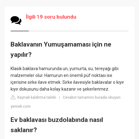
İlgili 19 soru bulundu
Baklavanın Yumuşamaması için ne
yapılır?
Klasik baklava hamurunda un, yumurta, su, tereyağı gibi
malzemeler olur. Hamurun en önemli püf noktası ise
içerisine sirke ilave etmek. Sirke ilavesiyle baklavalar o kıyır
kıyır dokusunu daha kolay kazanır ve şekerlenmez.
Kaynak kaldırma talebi
Cevabın tamamını burada okuyun:
|
yemek.com
Ev baklavası buzdolabında nasıl
saklanır?