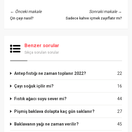
←
Önceki makale
Sonraki makale
→
Çin çayı nasıl?
Sadece kahve içmek zayıflatır mı?
Benzer sorular
Sıkça sorulan sorular
Antep fıstığı ne zaman toplanır 2022?
22
Çayı soğuk içilir mi?
16
Fıstık ağacı suyu sever mi?
44
Pişmiş baklava dolapta kaç gün saklanır?
27
Baklavanın yağı ne zaman verilir?
45