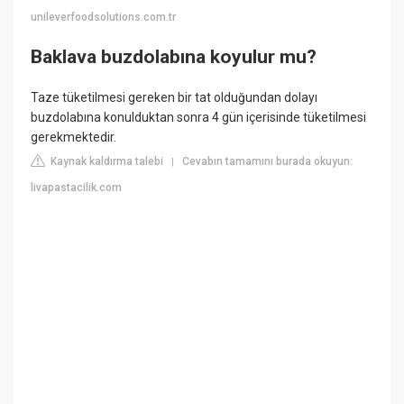
unileverfoodsolutions.com.tr
Baklava buzdolabına koyulur mu?
Taze tüketilmesi gereken bir tat olduğundan dolayı
buzdolabına konulduktan sonra 4 gün içerisinde tüketilmesi
gerekmektedir.
Kaynak kaldırma talebi
Cevabın tamamını burada okuyun:
|
livapastacilik.com