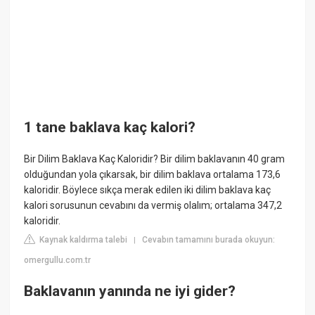
1 tane baklava kaç kalori?
Bir Dilim Baklava Kaç Kaloridir? Bir dilim baklavanın 40 gram
olduğundan yola çıkarsak, bir dilim baklava ortalama 173,6
kaloridir. Böylece sıkça merak edilen iki dilim baklava kaç
kalori sorusunun cevabını da vermiş olalım; ortalama 347,2
kaloridir.
Kaynak kaldırma talebi
Cevabın tamamını burada okuyun:
|
omergullu.com.tr
Baklavanın yanında ne iyi gider?