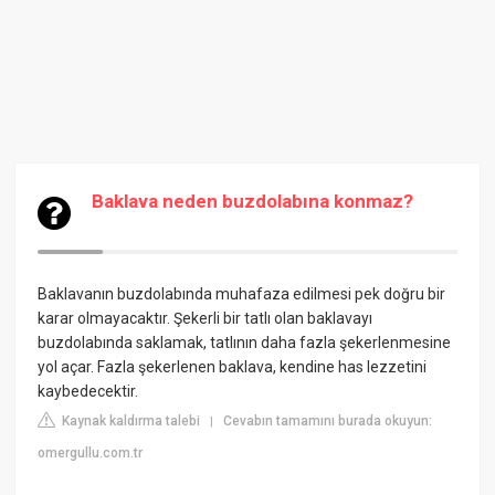
Baklava neden buzdolabına konmaz?
Baklavanın buzdolabında muhafaza edilmesi pek doğru bir
karar olmayacaktır. Şekerli bir tatlı olan baklavayı
buzdolabında saklamak, tatlının daha fazla şekerlenmesine
yol açar. Fazla şekerlenen baklava, kendine has lezzetini
kaybedecektir.
Kaynak kaldırma talebi
Cevabın tamamını burada okuyun:
|
omergullu.com.tr