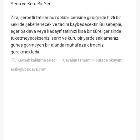
Serin ve Kuru Bir Yer!
Zira, şerbetli tatlılar buzdolabı içerisine girdiğinde hızlı bir
şekilde şekerlenecek ve tadını kaybedecektir. Bu sebeple,
eğer baklava veya kadayıf tatlınızı kısa bir süre içerisinde
tüketmeyecekseniz, serin ve kuru bir yerde saklamanız,
güneş görmeyen bir alanda muhafaza etmeniz
gerekmektedir.
Kaynak kaldırma talebi
Cevabın tamamını burada okuyun:
|
asiloglubaklava.com