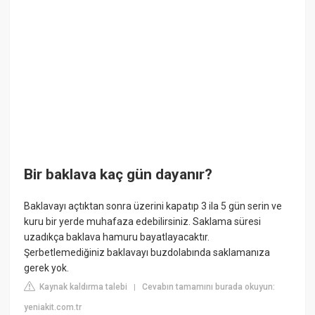
Bir baklava kaç gün dayanır?
Baklavayı açtıktan sonra üzerini kapatıp 3 ila 5 gün serin ve
kuru bir yerde muhafaza edebilirsiniz. Saklama süresi
uzadıkça baklava hamuru bayatlayacaktır.
Şerbetlemediğiniz baklavayı buzdolabında saklamanıza
gerek yok.
Kaynak kaldırma talebi
Cevabın tamamını burada okuyun:
|
yeniakit.com.tr