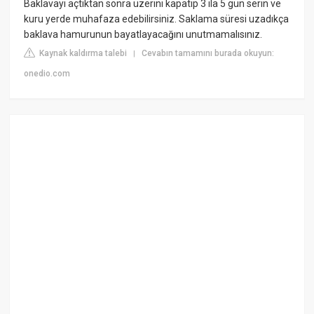
Baklavayı açtıktan sonra üzerini kapatıp 3 ila 5 gün serin ve
kuru yerde muhafaza edebilirsiniz. Saklama süresi uzadıkça
baklava hamurunun bayatlayacağını unutmamalısınız.
Kaynak kaldırma talebi
Cevabın tamamını burada okuyun:
|
onedio.com