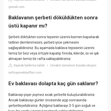
yemek.com
Baklavanın şerbeti döküldükten sonra
üstü kapanır mı?
Şerbeti döktükten sonra tepsinin üzerini kısmen kapatarak
tatlının demlenmesini, şerbeti iyice çekmesini
sağlayabilirsiniz. Bu aşamada baklava tepsisinin üzerini
temiz bir bez veya örtüyle kapatıp fırında, kilerde, ısı ve ışık
almayan temiz bir rafta saklayabilirsiniz.
Kaynak kaldırma talebi
Cevabın tamamını burada okuyun:
|
nefisyemektarifleri.com
Ev baklavası dolapta kaç gün saklanır?
Baklavayı pişer pişmez sıcak şerbetle buluşturabilirsiniz.
Ancak baklavayı günler öncesinde açıp sonrasında
şerbetleyebilirsiniz. Açtığınız baklavayı 3-5 gün soğuk ve