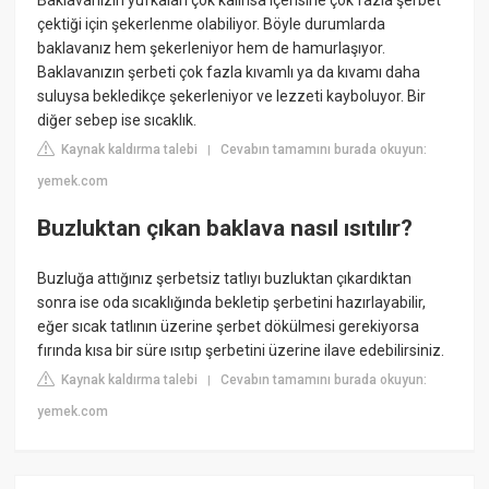
çektiği için şekerlenme olabiliyor. Böyle durumlarda
baklavanız hem şekerleniyor hem de hamurlaşıyor.
Baklavanızın şerbeti çok fazla kıvamlı ya da kıvamı daha
suluysa bekledikçe şekerleniyor ve lezzeti kayboluyor. Bir
diğer sebep ise sıcaklık.
Kaynak kaldırma talebi
Cevabın tamamını burada okuyun:
|
yemek.com
Buzluktan çıkan baklava nasıl ısıtılır?
Buzluğa attığınız şerbetsiz tatlıyı buzluktan çıkardıktan
sonra ise oda sıcaklığında bekletip şerbetini hazırlayabilir,
eğer sıcak tatlının üzerine şerbet dökülmesi gerekiyorsa
fırında kısa bir süre ısıtıp şerbetini üzerine ilave edebilirsiniz.
Kaynak kaldırma talebi
Cevabın tamamını burada okuyun:
|
yemek.com