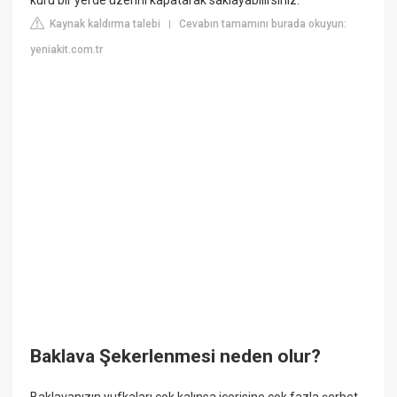
kuru bir yerde üzerini kapatarak saklayabilirsiniz.
Kaynak kaldırma talebi
Cevabın tamamını burada okuyun:
|
yeniakit.com.tr
Baklava Şekerlenmesi neden olur?
Baklavanızın yufkaları çok kalınsa içerisine çok fazla şerbet