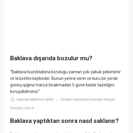
Baklava dışarıda bozulur mu?
“Baklava buzdolabına konduğu zaman çok çabuk şekerlenir
ve lezzetini kaybeder. Bunun yerine serin ve kuru bir yerde
güneş ışığına maruz bırakmadan 5 güne kadar tazeliğini
koruyabilirsiniz.”
Kaynak kaldırma talebi
Cevabın tamamını burada okuyun:
|
hurriyet.com.tr
Baklava yaptıktan sonra nasıl saklanır?