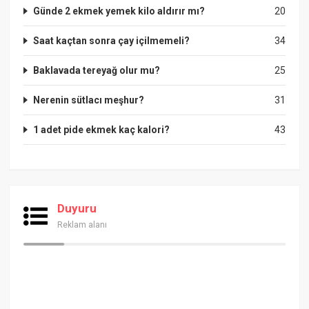
Günde 2 ekmek yemek kilo aldırır mı?
20
Saat kaçtan sonra çay içilmemeli?
34
Baklavada tereyağ olur mu?
25
Nerenin sütlacı meşhur?
31
1 adet pide ekmek kaç kalori?
43
Duyuru
Reklam alanı