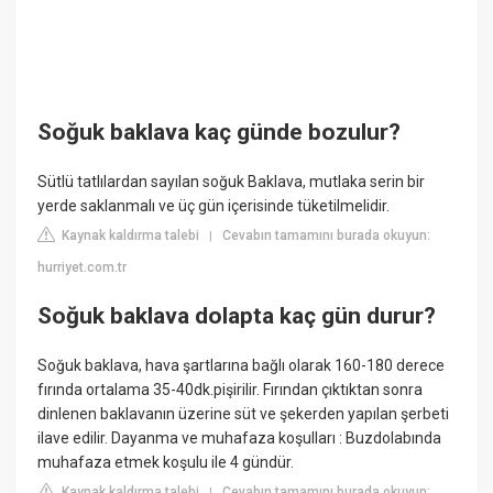
Soğuk baklava kaç günde bozulur?
Sütlü tatlılardan sayılan soğuk Baklava, mutlaka serin bir
yerde saklanmalı ve üç gün içerisinde tüketilmelidir.
Kaynak kaldırma talebi
Cevabın tamamını burada okuyun:
|
hurriyet.com.tr
Soğuk baklava dolapta kaç gün durur?
Soğuk baklava, hava şartlarına bağlı olarak 160-180 derece
fırında ortalama 35-40dk.pişirilir. Fırından çıktıktan sonra
dinlenen baklavanın üzerine süt ve şekerden yapılan şerbeti
ilave edilir. Dayanma ve muhafaza koşulları : Buzdolabında
muhafaza etmek koşulu ile 4 gündür.
Kaynak kaldırma talebi
Cevabın tamamını burada okuyun:
|