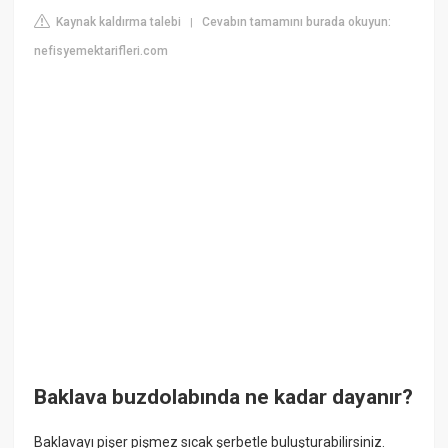
Kaynak kaldırma talebi
Cevabın tamamını burada okuyun:
|
nefisyemektarifleri.com
Baklava buzdolabında ne kadar dayanır?
Baklavayı pişer pişmez sıcak şerbetle buluşturabilirsiniz.