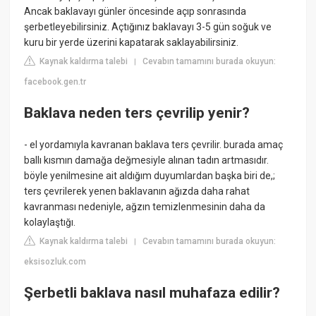
Ancak baklavayı günler öncesinde açıp sonrasında
şerbetleyebilirsiniz. Açtığınız baklavayı 3-5 gün soğuk ve
kuru bir yerde üzerini kapatarak saklayabilirsiniz.
Kaynak kaldırma talebi
Cevabın tamamını burada okuyun:
|
facebook.gen.tr
Baklava neden ters çevrilip yenir?
- el yordamıyla kavranan baklava ters çevrilir. burada amaç
ballı kısmın damağa değmesiyle alınan tadın artmasıdır.
böyle yenilmesine ait aldığım duyumlardan başka biri de,;
ters çevrilerek yenen baklavanın ağızda daha rahat
kavranması nedeniyle, ağzın temizlenmesinin daha da
kolaylaştığı.
Kaynak kaldırma talebi
Cevabın tamamını burada okuyun:
|
eksisozluk.com
Şerbetli baklava nasıl muhafaza edilir?