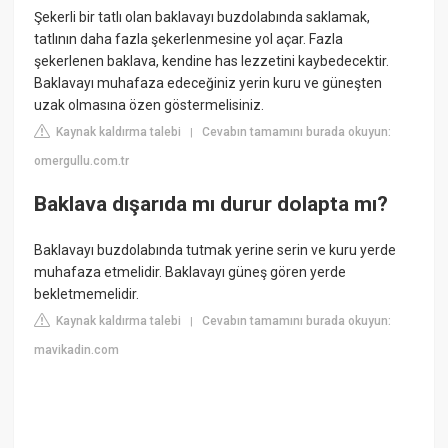
Şekerli bir tatlı olan baklavayı buzdolabında saklamak,
tatlının daha fazla şekerlenmesine yol açar. Fazla
şekerlenen baklava, kendine has lezzetini kaybedecektir.
Baklavayı muhafaza edeceğiniz yerin kuru ve güneşten
uzak olmasına özen göstermelisiniz.
Kaynak kaldırma talebi
Cevabın tamamını burada okuyun:
|
omergullu.com.tr
Baklava dışarıda mı durur dolapta mı?
Baklavayı buzdolabında tutmak yerine serin ve kuru yerde
muhafaza etmelidir. Baklavayı güneş gören yerde
bekletmemelidir.
Kaynak kaldırma talebi
Cevabın tamamını burada okuyun:
|
mavikadin.com