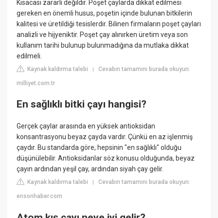
Kısacası zararlı değildir. Poşet çaylarda dikkat edilmesi
gereken en önemli husus, poşetin içinde bulunan bitkilerin
kalitesi ve üretildiği tesislerdir. Bilinen firmaların poşet çayları
analizli ve hijyeniktir. Poşet çay alınırken üretim veya son
kullanım tarihi bulunup bulunmadığına da mutlaka dikkat
edilmeli.
Kaynak kaldırma talebi
Cevabın tamamını burada okuyun:
|
milliyet.com.tr
En sağlıklı bitki çayı hangisi?
Gerçek çaylar arasında en yüksek antioksidan
konsantrasyonu beyaz çayda vardır. Çünkü en az işlenmiş
çaydır. Bu standarda göre, hepsinin "en sağlıklı" olduğu
düşünülebilir. Antioksidanlar söz konusu olduğunda, beyaz
çayın ardından yeşil çay, ardından siyah çay gelir.
Kaynak kaldırma talebi
Cevabın tamamını burada okuyun:
|
ensonhaber.com
Atom kış çayı neye iyi gelir?