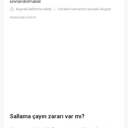
sınırlandırılmalıdır.
Kaynak kaldırma talebi
Cevabın tamamını burada okuyun:
|
memorial.com.tr
Sallama çayın zararı var mı?