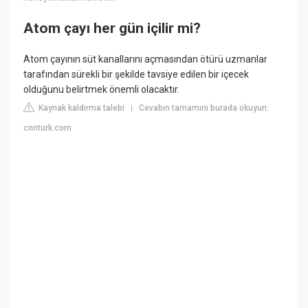
Atom çayı her gün içilir mi?
Atom çayının süt kanallarını açmasından ötürü uzmanlar
tarafından sürekli bir şekilde tavsiye edilen bir içecek
olduğunu belirtmek önemli olacaktır.
Kaynak kaldırma talebi
Cevabın tamamını burada okuyun:
|
cnnturk.com