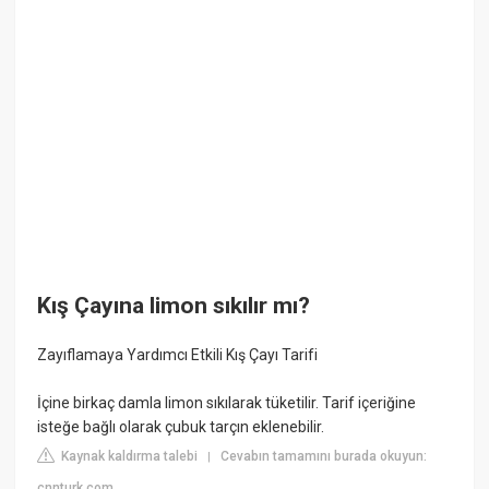
Kış Çayına limon sıkılır mı?
Zayıflamaya Yardımcı Etkili Kış Çayı Tarifi
İçine birkaç damla limon sıkılarak tüketilir. Tarif içeriğine
isteğe bağlı olarak çubuk tarçın eklenebilir.
Kaynak kaldırma talebi
Cevabın tamamını burada okuyun:
|
cnnturk.com