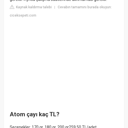
Kaynak kaldırma talebi
Cevabın tamamını burada okuyun:
|
ciceksepeti.com
Atom çayı kaç TL?
Seçenekler: 170 gr. 180 gr. 200 gr259,50 TL/adet.