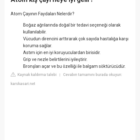
Atom Çayının Faydaları Nelerdir?
Boğaz ağrılarında doğal bir tedavi seçeneği olarak
kullanılabilir.
Vücudun direncini arttırarak çok sayıda hastalığa karşı
koruma sağlar.
Astım için en iyi koruyuculardan birisidir.
Grip ve nezle belirtilerini iyileştirir.
Bronşları açar ve bu özelliği ile balgam söktürücüdür.
Kaynak kaldırma talebi
Cevabın tamamını burada okuyun:
|
karskasari.net