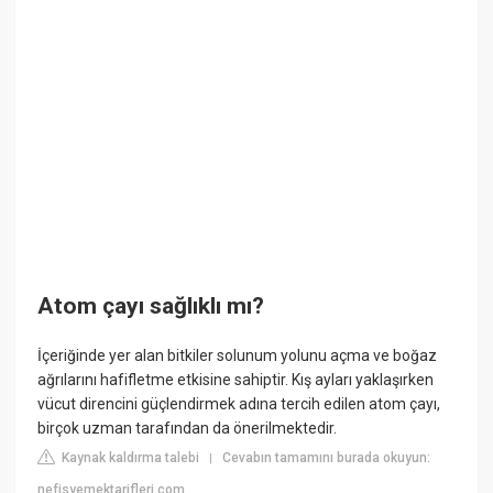
Atom çayı sağlıklı mı?
İçeriğinde yer alan bitkiler solunum yolunu açma ve boğaz
ağrılarını hafifletme etkisine sahiptir. Kış ayları yaklaşırken
vücut direncini güçlendirmek adına tercih edilen atom çayı,
birçok uzman tarafından da önerilmektedir.
Kaynak kaldırma talebi
Cevabın tamamını burada okuyun:
|
nefisyemektarifleri.com