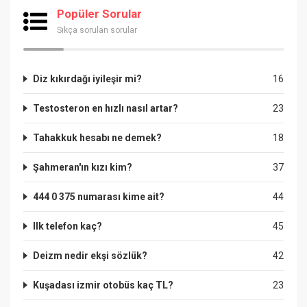
Popüler Sorular
Sıkça sorulan sorular
Diz kıkırdağı iyileşir mi?
16
Testosteron en hızlı nasıl artar?
23
Tahakkuk hesabı ne demek?
18
Şahmeran'ın kızı kim?
37
444 0 375 numarası kime ait?
44
Ilk telefon kaç?
45
Deizm nedir ekşi sözlük?
42
Kuşadası izmir otobüs kaç TL?
23