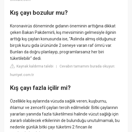
Kış çayı bozulur mu?
Koronavirüs döneminde gıdanın öneminin arttığına dikkat
çeken Bakan Pakdemirli, kış mevsiminin gelmesiyle ilginin
arttığı kış çayları konusunda ise, "Aslında almış olduğunuz
birçok kuru gıda ürününde 2 seneye varan raf ömrü var.
Bunları da doğru planlayıp, programlarsanız her biri
tüketilebilir" dedi.
Kaynak kaldırma talebi
Cevabın tamamını burada okuyun:
|
hurriyet.com.tr
Kış çayı fazla içilir mi?
Özellikle kış aylarında vücuda sağlık veren; kuşburnu,
ıhlamur ve zencefil çayları tercih edilmelidir. Bitki çaylarının
yararları yanında fazla tüketilmesi halinde vücut sağlığı için
zararlı olabilecek etkilerinin de bulunduğu unutulmamalı, bu
nedenle günlük bitki çayı tüketimi 2 fincan ile