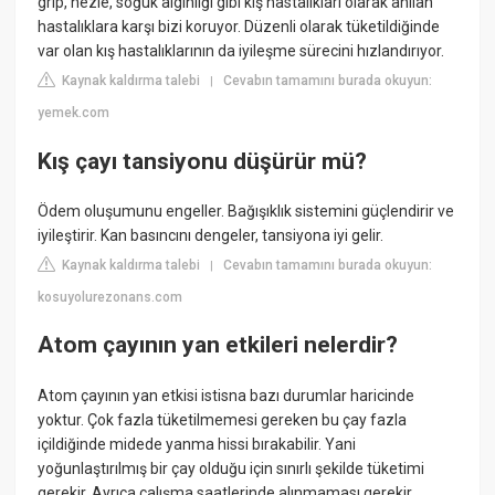
grip, nezle, soğuk algınlığı gibi kış hastalıkları olarak anılan
hastalıklara karşı bizi koruyor. Düzenli olarak tüketildiğinde
var olan kış hastalıklarının da iyileşme sürecini hızlandırıyor.
Kaynak kaldırma talebi
Cevabın tamamını burada okuyun:
|
yemek.com
Kış çayı tansiyonu düşürür mü?
Ödem oluşumunu engeller. Bağışıklık sistemini güçlendirir ve
iyileştirir. Kan basıncını dengeler, tansiyona iyi gelir.
Kaynak kaldırma talebi
Cevabın tamamını burada okuyun:
|
kosuyolurezonans.com
Atom çayının yan etkileri nelerdir?
Atom çayının yan etkisi istisna bazı durumlar haricinde
yoktur. Çok fazla tüketilmemesi gereken bu çay fazla
içildiğinde midede yanma hissi bırakabilir. Yani
yoğunlaştırılmış bir çay olduğu için sınırlı şekilde tüketimi
gerekir. Ayrıca çalışma saatlerinde alınmaması gerekir.