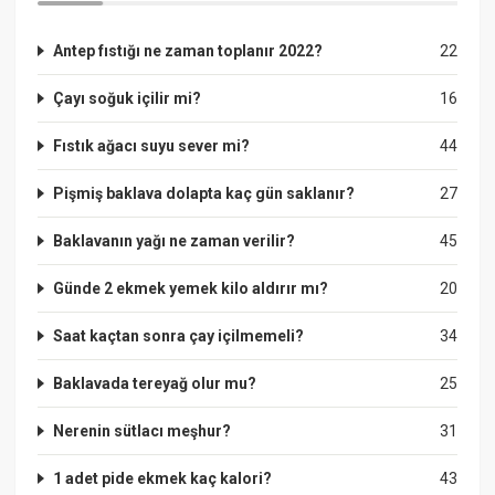
Antep fıstığı ne zaman toplanır 2022?
22
Çayı soğuk içilir mi?
16
Fıstık ağacı suyu sever mi?
44
Pişmiş baklava dolapta kaç gün saklanır?
27
Baklavanın yağı ne zaman verilir?
45
Günde 2 ekmek yemek kilo aldırır mı?
20
Saat kaçtan sonra çay içilmemeli?
34
Baklavada tereyağ olur mu?
25
Nerenin sütlacı meşhur?
31
1 adet pide ekmek kaç kalori?
43