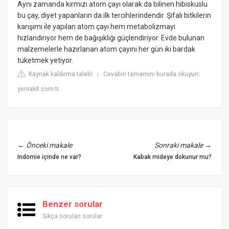
Aynı zamanda kırmızı atom çayı olarak da bilinen hibiskuslu
bu çay, diyet yapanların da ilk tercihlerindendir. Şifalı bitkilerin
karışımı ile yapılan atom çayı hem metabolizmayı
hızlandırıyor hem de bağışıklığı güçlendiriyor. Evde bulunan
malzemelerle hazırlanan atom çayını her gün iki bardak
tüketmek yetiyor.
Kaynak kaldırma talebi
Cevabın tamamını burada okuyun:
|
yeniakit.com.tr
←
Önceki makale
Sonraki makale
→
Indomie içinde ne var?
Kabak mideye dokunur mu?
Benzer sorular
Sıkça sorulan sorular