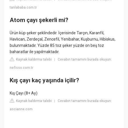
tanlababa.com.tr
Atom çayı şekerli mi?
Ürün küp şeker şeklindedir. İçerisinde Tarçın, Karanfil,
Havlıcan, Zerdeçal, Zencefil, Yenibahar, Kuşburnu, Hibiskus,
bulunmaktadır. Yüzde 85 toz şeker yüzde on beş toz
baharatlar ile yapılmaktadır.
Kaynak kaldırma talebi
Cevabın tamamını burada okuyun:
|
nefisso.com.tr
Kış çayı kaç yaşında içilir?
Kış Çayı (8+ Ay)
Kaynak kaldırma talebi
Cevabın tamamını burada okuyun:
|
ascianne.com