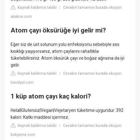
Kaynak kaldırma talebi
Cevabın tamamını burada okuyun:
|
akakce.com
Atom çayı öksürüğe iyi gelir mi?
Eğer siz de üst solunum yolu enfeksiyonu sebebiyle ses
kısıklığı yaşıyorsanız, atom çaylarını rahatlıkla
tüketebilirsiniz. Atom öksürük çayı ve boğaz ağrısına da iyi
gelir.
Kaynak kaldırma talebi
Cevabın tamamını burada okuyun:
|
trendyol.com
1 küp atom çayı kaç kalori?
Helal|Glutensiz|Vegan|Vejetaryen tüketime uygundur. 392
kalori. Katkı maddesi içermez.
Kaynak kaldırma talebi
Cevabın tamamını burada okuyun:
|
bokyeme.com