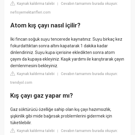
Kaynak kaldırma talebi
Cevabın tamamını burada okuyun:
|
nefisyemektarifleri.com
Atom kış çayı nasıl içilir?
İki fincan soğuk suyu tencerede kaynatınız. Suyu birkaç kez
fokurdattıktan sonra altını kapatarak 1 dakika kadar
dinlendiriniz. Suyu kupa içerisine ekledikten sonra atom
çayını da kupaya ekleyiniz. Kaşık yardımı ile karıştırarak çayın
demlenmesini bekleyiniz.
Kaynak kaldırma talebi
Cevabın tamamını burada okuyun:
|
trendyol.com
Kış çayı gaz yapar mı?
Gaz söktürücü özelliğe sahip olan kış çayı hazımsızlık,
şişkinlik gibi mide bağırsak problemlerini gidermek için
tüketilebilir.
Kaynak kaldırma talebi
Cevabın tamamını burada okuyun:
|