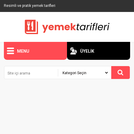
Resimli ve pratik yemek tarifleri
MENU
ÜYELİK