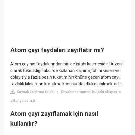
Atom çayı faydaları zayıflatır mı?
Atom çayının faydalarından biri de iştahı kesmesidir. Düzenli
olarak tüketildiği takdirde kullanan kişinin iştahını kesen ve
dolayısıyla fazla besin tüketiminin önüne geçen atom çayı,
fazlalık kilolardan kurtulma konusunda etkili olabilmektedir.
Kaynak kaldırma talebi
Cevabın tamamını burada okuyun: e-
|
aktariye.com.tr
Atom çayı zayıflamak için nasıl
kullanılır?