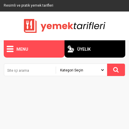
Resimli ve pratik yemek tarifleri
MENU
ÜYELİK