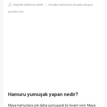
Kaynak kaldırma talebi
Cevabın tamamını burada okuyun:
|
yemek.com
Hamuru yumuşak yapan nedir?
Maya hamurlara çok daha yumuşacık bir kıvam verir. Maya