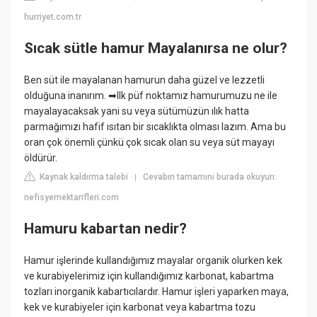
hurriyet.com.tr
Sıcak sütle hamur Mayalanırsa ne olur?
Ben süt ile mayalanan hamurun daha güzel ve lezzetli
olduğuna inanırım. ➡Ilk püf noktamız hamurumuzu ne ile
mayalayacaksak yani su veya sütümüzün ılık hatta
parmağımızı hafif ısıtan bir sıcaklıkta olması lazım. Ama bu
oran çok önemli çünkü çok sıcak olan su veya süt mayayı
öldürür.
Kaynak kaldırma talebi
Cevabın tamamını burada okuyun:
|
nefisyemektarifleri.com
Hamuru kabartan nedir?
Hamur işlerinde kullandığımız mayalar organik olurken kek
ve kurabiyelerimiz için kullandığımız karbonat, kabartma
tozları inorganik kabartıcılardır. Hamur işleri yaparken maya,
kek ve kurabiyeler için karbonat veya kabartma tozu