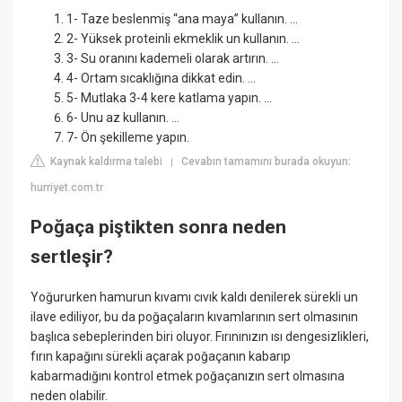
1- Taze beslenmiş “ana maya” kullanın. ...
2- Yüksek proteinli ekmeklik un kullanın. ...
3- Su oranını kademeli olarak artırın. ...
4- Ortam sıcaklığına dikkat edin. ...
5- Mutlaka 3-4 kere katlama yapın. ...
6- Unu az kullanın. ...
7- Ön şekilleme yapın.
Kaynak kaldırma talebi
Cevabın tamamını burada okuyun:
|
hurriyet.com.tr
Poğaça piştikten sonra neden
sertleşir?
Yoğururken hamurun kıvamı cıvık kaldı denilerek sürekli un
ilave ediliyor, bu da poğaçaların kıvamlarının sert olmasının
başlıca sebeplerinden biri oluyor. Fırınınızın ısı dengesizlikleri,
fırın kapağını sürekli açarak poğaçanın kabarıp
kabarmadığını kontrol etmek poğaçanızın sert olmasına
neden olabilir.