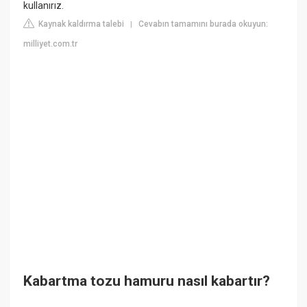
kullanırız.
Kaynak kaldırma talebi
Cevabın tamamını burada okuyun:
|
milliyet.com.tr
Kabartma tozu hamuru nasıl kabartır?