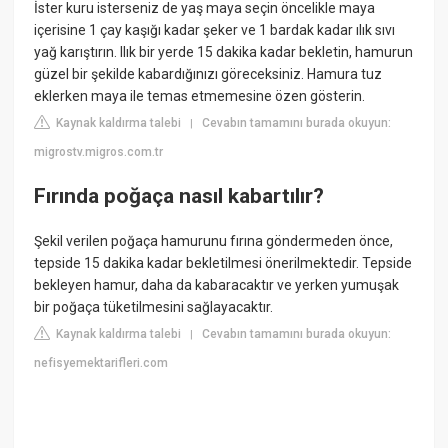
İster kuru isterseniz de yaş maya seçin öncelikle maya
içerisine 1 çay kaşığı kadar şeker ve 1 bardak kadar ılık sıvı
yağ karıştırın. Ilık bir yerde 15 dakika kadar bekletin, hamurun
güzel bir şekilde kabardığınızı göreceksiniz. Hamura tuz
eklerken maya ile temas etmemesine özen gösterin.
Kaynak kaldırma talebi
Cevabın tamamını burada okuyun:
|
migrostv.migros.com.tr
Fırında poğaça nasıl kabartılır?
Şekil verilen poğaça hamurunu fırına göndermeden önce,
tepside 15 dakika kadar bekletilmesi önerilmektedir. Tepside
bekleyen hamur, daha da kabaracaktır ve yerken yumuşak
bir poğaça tüketilmesini sağlayacaktır.
Kaynak kaldırma talebi
Cevabın tamamını burada okuyun:
|
nefisyemektarifleri.com