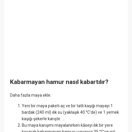
Kabarmayan hamur nasıl kabartılır?
Daha fazla maya ekle.
Yeni bir maya paketi aç ve bir tatlı kaşığı mayayı 1
bardak (240 ml) ılık su (yaklaşık 40 °C'de) ve 1 yemek
kaşığı şekerle karıştır. ...
Bu maya karışımı mayalanırken kâseyi ılık bir yere
koyarak kabarmayan hamuru yavaşça 35 °C'ye ısıt.