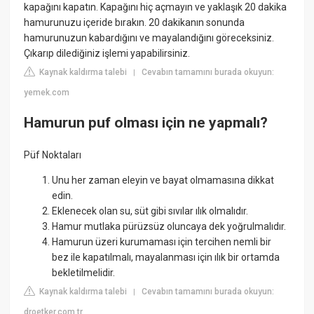
kapağını kapatın. Kapağını hiç açmayın ve yaklaşık 20 dakika
hamurunuzu içeride bırakın. 20 dakikanın sonunda
hamurunuzun kabardığını ve mayalandığını göreceksiniz.
Çıkarıp dilediğiniz işlemi yapabilirsiniz.
Kaynak kaldırma talebi
Cevabın tamamını burada okuyun:
|
yemek.com
Hamurun puf olması için ne yapmalı?
Püf Noktaları
Unu her zaman eleyin ve bayat olmamasına dikkat
edin.
Eklenecek olan su, süt gibi sıvılar ılık olmalıdır.
Hamur mutlaka pürüzsüz oluncaya dek yoğrulmalıdır.
Hamurun üzeri kurumaması için tercihen nemli bir
bez ile kapatılmalı, mayalanması için ılık bir ortamda
bekletilmelidir.
Kaynak kaldırma talebi
Cevabın tamamını burada okuyun:
|
droetker.com.tr