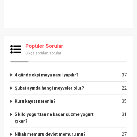
Popüler Sorular
Sıkça sorulan sorular
4 günde ekşi maya nasıl yapılır?
37
Şubat ayında hangi meyveler olur?
22
Kuru kayısı nerenin?
35
5 kilo yoğurttan ne kadar süzme yoğurt
31
çıkar?
Nikah memuru devlet memuru mu?
27