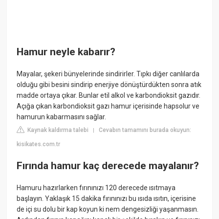
Hamur neyle kabarır?
Mayalar, şekeri bünyelerinde sindirirler. Tıpkı diğer canlılarda
olduğu gibi besini sindirip enerjiye dönüştürdükten sonra atık
madde ortaya çıkar. Bunlar etil alkol ve karbondioksit gazıdır.
Açığa çıkan karbondioksit gazı hamur içerisinde hapsolur ve
hamurun kabarmasını sağlar.
Kaynak kaldırma talebi
Cevabın tamamını burada okuyun:
|
kisikates.com.tr
Fırında hamur kaç derecede mayalanır?
Hamuru hazırlarken fırınınızı 120 derecede ısıtmaya
başlayın. Yaklaşık 15 dakika fırınınızı bu ısıda ısıtın, içerisine
de içi su dolu bir kap koyun ki nem dengesizliği yaşanmasın.