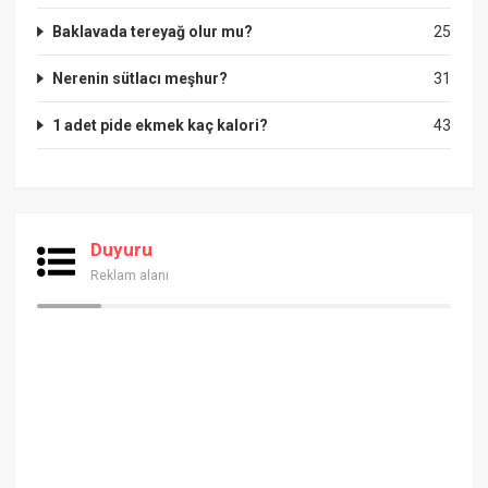
Baklavada tereyağ olur mu?
25
Nerenin sütlacı meşhur?
31
1 adet pide ekmek kaç kalori?
43
Duyuru
Reklam alanı