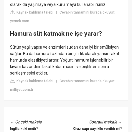
olarak da yaş maya veya kuru maya kullanabilirsiniz.
Kaynak kaldırma talebi
Cevabın tamamını burada okuyun:
|
yemek.com
Hamura süt katmak ne işe yarar?
Sütün yağlı yapısı ve enzimleri sudan daha iyi bir emülsiyon
sağlar. Bu da hamura fazladan bir çıtırlık olarak yansır fakat
hamurda elastikiyeti artırır. Yoğurt, hamura işlenebilir bir
kıvam kazandırır fakat kabarmasını ve piştikten sonra
sertleşmesini etkiler.
Kaynak kaldırma talebi
Cevabın tamamını burada okuyun:
|
milliyet.com.tr
←
Önceki makale
Sonraki makale
→
Ingiliz keki nedir?
Kiraz sapı çayı kilo verdirir mi?