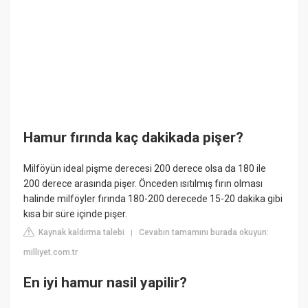
Hamur fırında kaç dakikada pişer?
Milföyün ideal pişme derecesi 200 derece olsa da 180 ile
200 derece arasında pişer. Önceden ısıtılmış fırın olması
halinde milföyler fırında 180-200 derecede 15-20 dakika gibi
kısa bir süre içinde pişer.
Kaynak kaldırma talebi
Cevabın tamamını burada okuyun:
|
milliyet.com.tr
En iyi hamur nasil yapilir?