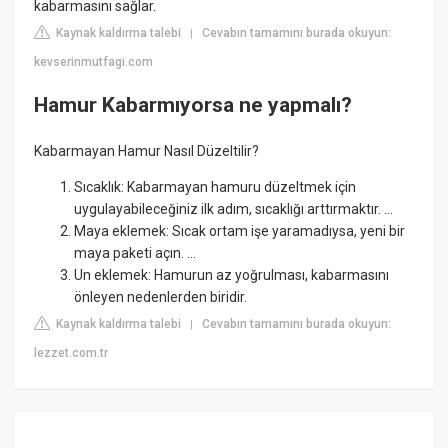
kabarmasını sağlar.
Kaynak kaldırma talebi
Cevabın tamamını burada okuyun:
|
kevserinmutfagi.com
Hamur Kabarmıyorsa ne yapmalı?
Kabarmayan Hamur Nasıl Düzeltilir?
Sıcaklık: Kabarmayan hamuru düzeltmek için
uygulayabileceğiniz ilk adım, sıcaklığı arttırmaktır. ...
Maya eklemek: Sıcak ortam işe yaramadıysa, yeni bir
maya paketi açın. ...
Un eklemek: Hamurun az yoğrulması, kabarmasını
önleyen nedenlerden biridir.
Kaynak kaldırma talebi
Cevabın tamamını burada okuyun:
|
lezzet.com.tr