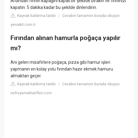
Ardından fırının kapağını kapalı bir şekilde bırakın ve fırınınızı
kapatın. 5 dakika kadar bu şekilde dinlendirin.
Kaynak kaldırma talebi
Cevabın tamamını burada okuyun:
|
yeniakit.com.tr
Fırından alınan hamurla poğaça yapılır
mı?
Ani gelen misafirlere poğaça, pizza gibi hamur işleri
yapmanın en kolay yolu fırından hazır ekmek hamuru
almaktan geçer.
Kaynak kaldırma talebi
Cevabın tamamını burada okuyun:
|
nefisyemektarifleri.com