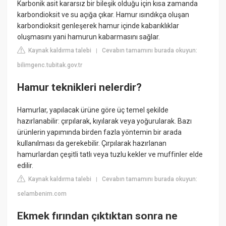
Karbonik asit kararsız bir bileşik olduğu için kısa zamanda
karbondioksit ve su açığa çıkar. Hamur ısındıkça oluşan
karbondioksit genleşerek hamur içinde kabarıklıklar
oluşmasını yani hamurun kabarmasını sağlar.
Kaynak kaldırma talebi
Cevabın tamamını burada okuyun:
|
bilimgenc.tubitak.gov.tr
Hamur teknikleri nelerdir?
Hamurlar, yapılacak ürüne göre üç temel şekilde
hazırlanabilir: çırpılarak, kıyılarak veya yoğurularak. Bazı
ürünlerin yapımında birden fazla yöntemin bir arada
kullanılması da gerekebilir. Çırpılarak hazırlanan
hamurlardan çeşitli tatlı veya tuzlu kekler ve muffinler elde
edilir.
Kaynak kaldırma talebi
Cevabın tamamını burada okuyun:
|
selambenim.com
Ekmek fırından çıktıktan sonra ne