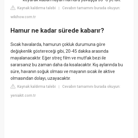
Kaynak kaldırma talebi
Cevabın tamamını burada okuyun:
|
wikihow.com.tr
Hamur ne kadar sürede kabarır?
Sıcak havalarda, hamurun çokluk durumuna göre
değişkenlik göstereceği gibi, 20-45 dakika arasında
mayalanacaktır. Eğer streç film ve mutfak bezi ile
sararsanız bu zaman daha da kısalacaktır. Kış aylarında bu
süre, havanın soğuk olması ve mayanın sıcak ile aktive
olmasından dolayı, uzayacaktır.
Kaynak kaldırma talebi
Cevabın tamamını burada okuyun:
|
yeniakit.com.tr