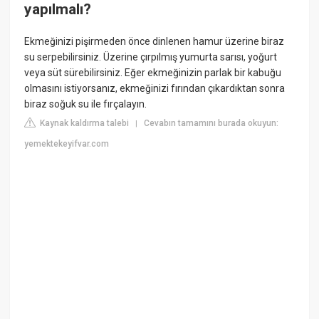
yapılmalı?
Ekmeğinizi pişirmeden önce dinlenen hamur üzerine biraz
su serpebilirsiniz. Üzerine çırpılmış yumurta sarısı, yoğurt
veya süt sürebilirsiniz. Eğer ekmeğinizin parlak bir kabuğu
olmasını istiyorsanız, ekmeğinizi fırından çıkardıktan sonra
biraz soğuk su ile fırçalayın.
Kaynak kaldırma talebi
Cevabın tamamını burada okuyun:
|
yemektekeyifvar.com