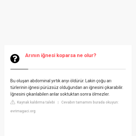
Arının iğnesi koparsa ne olur?
Bu oluşan abdominal yırtık arıyı öldürür. Lakin çoğu arı
türlerinin iğnesi pürüzsüz olduğundan arı iğnesini çıkarabilir.
İğnesini çıkarılabilen arılar soktuktan sonra ölmezler.
Kaynak kaldırma talebi
Cevabın tamamını burada okuyun:
|
evrimagaci.org