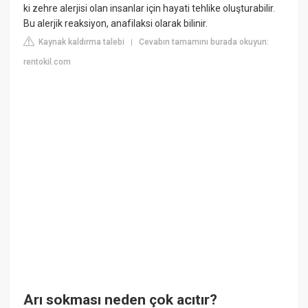
ki zehre alerjisi olan insanlar için hayati tehlike oluşturabilir.
Bu alerjik reaksiyon, anafilaksi olarak bilinir.
Kaynak kaldırma talebi
Cevabın tamamını burada okuyun:
|
rentokil.com
Arı sokması neden çok acıtır?