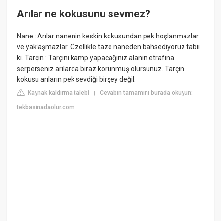
Arılar ne kokusunu sevmez?
Nane : Arılar nanenin keskin kokusundan pek hoşlanmazlar
ve yaklaşmazlar. Özellikle taze naneden bahsediyoruz tabii
ki. Tarçın : Tarçını kamp yapacağınız alanın etrafına
serperseniz arılarda biraz korunmuş olursunuz. Tarçın
kokusu arıların pek sevdiği birşey değil.
Kaynak kaldırma talebi
Cevabın tamamını burada okuyun:
|
tekbasinadaolur.com