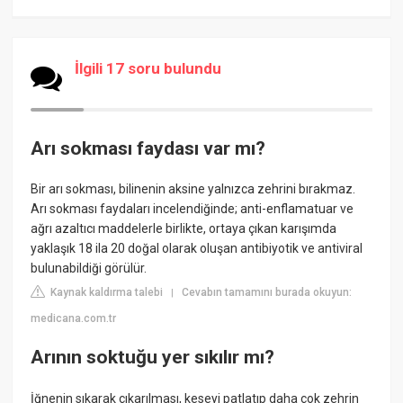
İlgili 17 soru bulundu
Arı sokması faydası var mı?
Bir arı sokması, bilinenin aksine yalnızca zehrini bırakmaz.
Arı sokması faydaları incelendiğinde; anti-enflamatuar ve
ağrı azaltıcı maddelerle birlikte, ortaya çıkan karışımda
yaklaşık 18 ila 20 doğal olarak oluşan antibiyotik ve antiviral
bulunabildiği görülür.
Kaynak kaldırma talebi
Cevabın tamamını burada okuyun:
|
medicana.com.tr
Arının soktuğu yer sıkılır mı?
İğnenin sıkarak çıkarılması, keseyi patlatıp daha çok zehrin