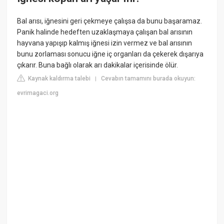
Bal arısı, iğnesini geri çekmeye çalışsa da bunu başaramaz.
Panik halinde hedeften uzaklaşmaya çalışan bal arısının
hayvana yapışıp kalmış iğnesi izin vermez ve bal arısının
bunu zorlaması sonucu iğne iç organları da çekerek dışarıya
çıkarır. Buna bağlı olarak arı dakikalar içerisinde ölür.
Kaynak kaldırma talebi
Cevabın tamamını burada okuyun:
|
evrimagaci.org