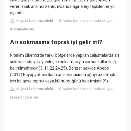
vakit iğnesini batırır. Bu iğne zehirlidir. Sokması çok ağrı
veren eşek arısının zehiri, insanda ağır alerji tepkilerine yol
açabilir.
Kaynak kaldırma talebi
Cevabın tamamını burada okuyun:
|
tr.wikipedia.org
Arı sokmasına toprak iyi gelir mi?
Nitekim ülkemizde farklı bölgelerde yapılan çalışmalarda arı
sokmasında yarayı iyileştirmek amacıyla çamur kullanıldığı
belirtilmektedir (3, 11,22,24,25). Benzer şekilde Abebe
(2011) Etiyopyalı arıcıların arı sokmasında ağrıyı azaltmak
için bölgeye toprak veya kül sürdüğünü belirtmiştir (9). ...
Kaynak kaldırma talebi
Cevabın tamamını burada okuyun:
|
researchgate.net