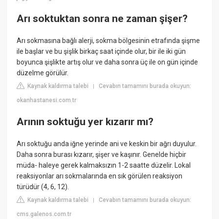
Arı soktuktan sonra ne zaman şişer?
Arı sokmasına bağlı alerji, sokma bölgesinin etrafında şişme
ile başlar ve bu şişlik birkaç saat içinde olur, bir ile iki gün
boyunca şişlikte artış olur ve daha sonra üç ile on gün içinde
düzelme görülür.
Kaynak kaldırma talebi
Cevabın tamamını burada okuyun:
|
okanhastanesi.com.tr
Arının soktuğu yer kızarır mı?
Arı soktuğu anda iğne yerinde ani ve keskin bir ağrı duyulur.
Daha sonra burası kızarır, şişer ve kaşınır. Genelde hiçbir
müda- haleye gerek kalmaksızın 1-2 saatte düzelir. Lokal
reaksiyonlar arı sokmalarında en sık görülen reaksiyon
türüdür (4, 6, 12).
Kaynak kaldırma talebi
Cevabın tamamını burada okuyun:
|
cms.galenos.com.tr