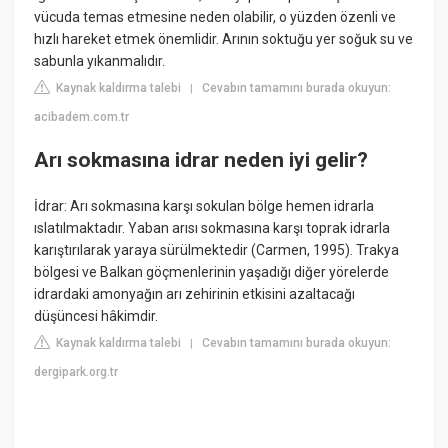
vücuda temas etmesine neden olabilir, o yüzden özenli ve
hızlı hareket etmek önemlidir. Arının soktuğu yer soğuk su ve
sabunla yıkanmalıdır.
Kaynak kaldırma talebi
Cevabın tamamını burada okuyun:
|
acibadem.com.tr
Arı sokmasına idrar neden iyi gelir?
İdrar: Arı sokmasına karşı sokulan bölge hemen idrarla
ıslatılmaktadır. Yaban arısı sokmasına karşı toprak idrarla
karıştırılarak yaraya sürülmektedir (Carmen, 1995). Trakya
bölgesi ve Balkan göçmenlerinin yaşadığı diğer yörelerde
idrardaki amonyağın arı zehirinin etkisini azaltacağı
düşüncesi hâkimdir.
Kaynak kaldırma talebi
Cevabın tamamını burada okuyun:
|
dergipark.org.tr