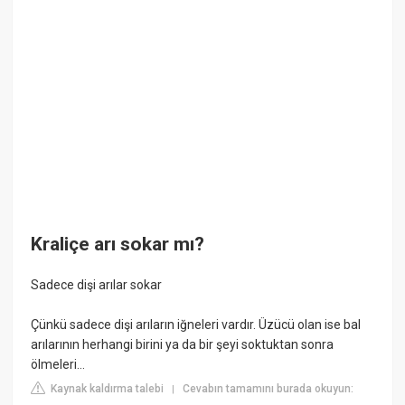
Kraliçe arı sokar mı?
Sadece dişi arılar sokar
Çünkü sadece dişi arıların iğneleri vardır. Üzücü olan ise bal
arılarının herhangi birini ya da bir şeyi soktuktan sonra
ölmeleri…
Kaynak kaldırma talebi
Cevabın tamamını burada okuyun:
|