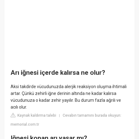
Arı iğnesi içerde kalırsa ne olur?
Aksi takdirde vücudunuzda alerjik reaksiyon oluşma ihtimali
artar. Çünkü zehirli iğne derinin altında ne kadar kalırsa
vücudunuza o kadar zehir yayılır. Bu durum fazla ağrılı ve
acılı olur.
Kaynak kaldırma talebi
Cevabın tamamını burada okuyun:
|
memorial.com.tr
Iğnesi kopan arı yaşar mı?