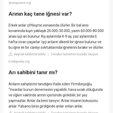
greenpeace.org
Arının kaç tane iğnesi var?
Erkek arılar çiftleşme esnasında ölürler. Bir bal arısı
kovanında kışın yaklaşık 20.000-30.000, yazın 60.000-80.000
arası işçi arı bulunur. Kış aylarında 4-9 ay, yaz aylarında 6
hafta civarı yaşarlar. İşçi arıların dikenli bir iğnesi bulunur ve
bu iğne ile bir canlıyı soktuklarında iğnelerini bırakır ve ölürler.
Kaynak kaldırma talebi
Cevabın tamamını burada okuyun:
|
tr.wikipedia.org
Arı sahibini tanır mı?
Arıların sahiplerini tanıdığını ifade eden Yirmibeşoğlu,
“İnsanlar bunun denemesini yapabilir, hava sıcak olduğunda
ve öğlen vaktinde arının içerisinde girilebilir, bir şey
yapmazlar. Arılar da beni tanıyor. Arılar insanın kokusunu
anlar. Yabancı birisi girdiğinde arılar onları anlar.
Kaynak kaldırma talebi
Cevabın tamamını burada okuyun: