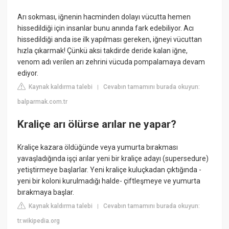
Arı sokması, iğnenin hacminden dolayı vücutta hemen
hissedildiği için insanlar bunu anında fark edebiliyor. Acı
hissedildiği anda ise ilk yapılması gereken, iğneyi vücuttan
hızla çıkarmak! Çünkü aksi takdirde deride kalan iğne,
venom adı verilen arı zehrini vücuda pompalamaya devam
ediyor.
Kaynak kaldırma talebi
Cevabın tamamını burada okuyun:
|
balparmak.com.tr
Kraliçe arı ölürse arılar ne yapar?
Kraliçe kazara öldüğünde veya yumurta bırakması
yavaşladığında işçi arılar yeni bir kraliçe adayı (supersedure)
yetiştirmeye başlarlar. Yeni kraliçe kuluçkadan çıktığında -
yeni bir koloni kurulmadığı halde- çiftleşmeye ve yumurta
bırakmaya başlar.
Kaynak kaldırma talebi
Cevabın tamamını burada okuyun:
|
tr.wikipedia.org