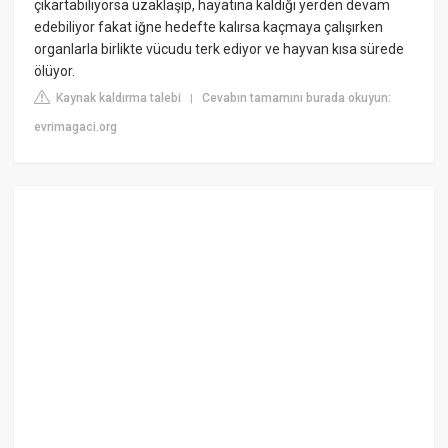
çıkartabiliyorsa uzaklaşıp, hayatına kaldığı yerden devam
edebiliyor fakat iğne hedefte kalırsa kaçmaya çalışırken
organlarla birlikte vücudu terk ediyor ve hayvan kısa sürede
ölüyor.
Kaynak kaldırma talebi
Cevabın tamamını burada okuyun:
|
evrimagaci.org