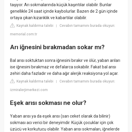
taşıyor. Arı sokmalarında küçük kaşıntılar olabilir. Bunlar
genellikle 24 saat içinde kaybolurlar. Bazen de 2 gün içinde
ortaya çıkan kızarıklık ve kabartılar olabilir.
Kaynak kaldırma talebi
Cevabın tamamını burada okuyun:
|
memorial.com.tr
Arı iğnesini bırakmadan sokar mı?
Bal arısı soktuktan sonra iğnesini bırakır ve ölür, yaban arıları
ise iğnesini bırakmaz ve defalarca sokabilir. Fakat bal arısı
zehiri daha fazladır ve daha ağır alerjik reaksiyona yol açar.
Kaynak kaldırma talebi
Cevabın tamamını burada okuyun:
|
izmiralerjimerkezi.com
Eşek arısı sokması ne olur?
Yaban arısı ya da eşek arısı (sarı ceket olarak da bilinir)
sokması acı verici bir deneyimdir. Küçük çocuklar için çok
üzücü ve korkutucu olabilir. Yaban arısı sokmaları, iğnelerde