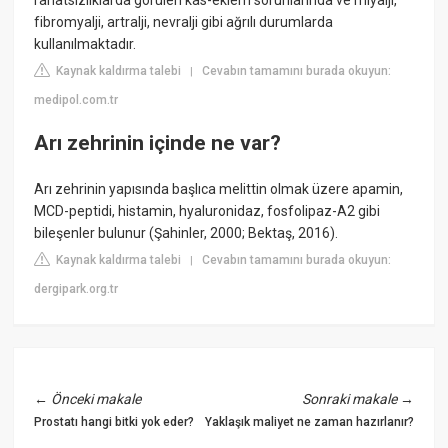
fibromyalji, artralji, nevralji gibi ağrılı durumlarda
kullanılmaktadır.
Kaynak kaldırma talebi
Cevabın tamamını burada okuyun:
|
medipol.com.tr
Arı zehrinin içinde ne var?
Arı zehrinin yapısında başlıca melittin olmak üzere apamin,
MCD-peptidi, histamin, hyaluronidaz, fosfolipaz-A2 gibi
bileşenler bulunur (Şahinler, 2000; Bektaş, 2016).
Kaynak kaldırma talebi
Cevabın tamamını burada okuyun:
|
dergipark.org.tr
←
Önceki makale
Sonraki makale
→
Prostatı hangi bitki yok eder?
Yaklaşık maliyet ne zaman hazırlanır?