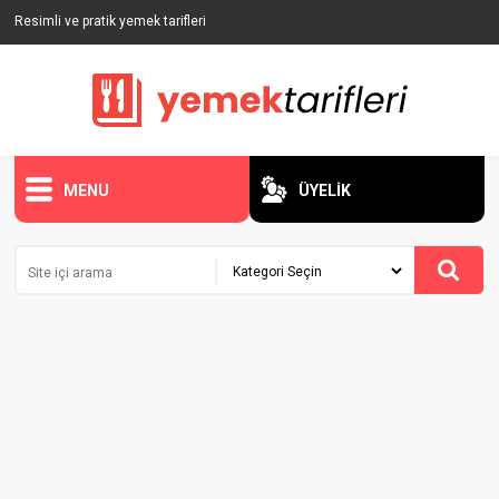
Resimli ve pratik yemek tarifleri
MENU
ÜYELİK