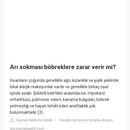
Arı sokması böbreklere zarar verir mi?
İnsanların çoğunda genellikle ağrı, kızarıklık ve şişlik şeklinde
lokal alerjik reaksiyonlar vardır ve genellikle birkaç saat
içinde azalır. Şiddetli belirtileri arasında ise; miyokard
enfarktüsü, pulmoner ödem, kanama bulguları, böbrek
yetmezliği ve hayatı tehdit eden anafilaktik şok
bulunmaktadır (3).
Kaynak kaldırma talebi
Cevabın tamamını burada okuyun:
|
jag.journalagent.com