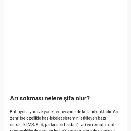
Arı sokması nelere şifa olur?
Bal, ayrıca yara ve yanık tedavisinde de kullanılmaktadır. Arı
zehri ise özellikle kas-iskelet sistemini etkileyen bazı
nörolojik (MS, ALS, parkinson hastalığı vs) ve romatizmal
rahatsızlıklarda görülen kas-eklem sorunlarında ve miyalji,