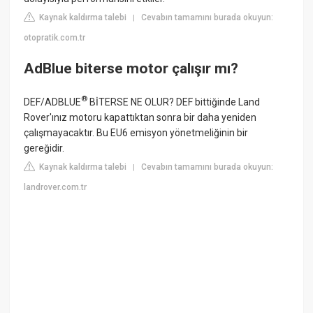
Kaynak kaldırma talebi
Cevabın tamamını burada okuyun:
|
otopratik.com.tr
AdBlue biterse motor çalışır mı?
®
DEF/ADBLUE
BİTERSE NE OLUR? DEF bittiğinde Land
Rover'ınız motoru kapattıktan sonra bir daha yeniden
çalışmayacaktır. Bu EU6 emisyon yönetmeliğinin bir
gereğidir.
Kaynak kaldırma talebi
Cevabın tamamını burada okuyun:
|
landrover.com.tr