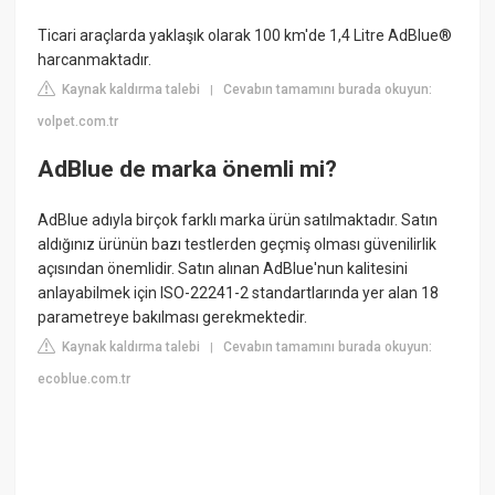
Ticari araçlarda yaklaşık olarak 100 km'de 1,4 Litre AdBlue®
harcanmaktadır.
Kaynak kaldırma talebi
Cevabın tamamını burada okuyun:
|
volpet.com.tr
AdBlue de marka önemli mi?
AdBlue adıyla birçok farklı marka ürün satılmaktadır. Satın
aldığınız ürünün bazı testlerden geçmiş olması güvenilirlik
açısından önemlidir. Satın alınan AdBlue'nun kalitesini
anlayabilmek için ISO-22241-2 standartlarında yer alan 18
parametreye bakılması gerekmektedir.
Kaynak kaldırma talebi
Cevabın tamamını burada okuyun:
|
ecoblue.com.tr