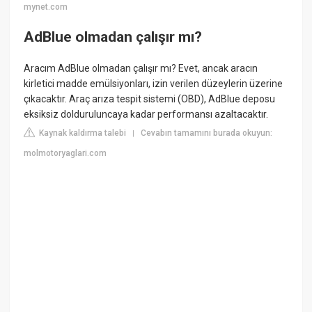
mynet.com
AdBlue olmadan çalışır mı?
Aracım AdBlue olmadan çalışır mı? Evet, ancak aracın
kirletici madde emülsiyonları, izin verilen düzeylerin üzerine
çıkacaktır. Araç arıza tespit sistemi (OBD), AdBlue deposu
eksiksiz dolduruluncaya kadar performansı azaltacaktır.
Kaynak kaldırma talebi
Cevabın tamamını burada okuyun:
|
molmotoryaglari.com