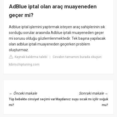
AdBlue iptal olan araç muayeneden
geçer mi?
Adblue iptal işlemini yaptırmak isteyen araç sahiplerinin sık
sorduğu sorular arasında Adblue iptali muayeneden geçer
mi sorusu olduğu gözlemlenmektedir. Tek başına yapılacak
olan adblue iptali muayeneden geçerken problem
oluşturmaz.
Kaynak kaldırma talebi
Cevabın tamamını burada okuyun:
|
kibrischiptuning.com
←
Önceki makale
Sonraki makale
→
Tüp bebekte cinsiyet seçimi var
Maydanoz suyu sıcak mı içilir soğuk
mı?
mu?