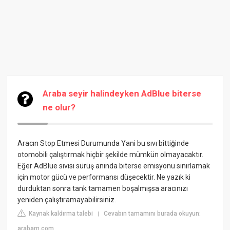
Araba seyir halindeyken AdBlue biterse
ne olur?
Aracın Stop Etmesi Durumunda
Yani bu sıvı bittiğinde
otomobili çalıştırmak hiçbir şekilde mümkün olmayacaktır.
Eğer AdBlue sıvısı sürüş anında biterse emisyonu sınırlamak
için motor gücü ve performansı düşecektir. Ne yazık ki
durduktan sonra tank tamamen boşalmışsa aracınızı
yeniden çalıştıramayabilirsiniz.
Kaynak kaldırma talebi
Cevabın tamamını burada okuyun:
|
arabam.com