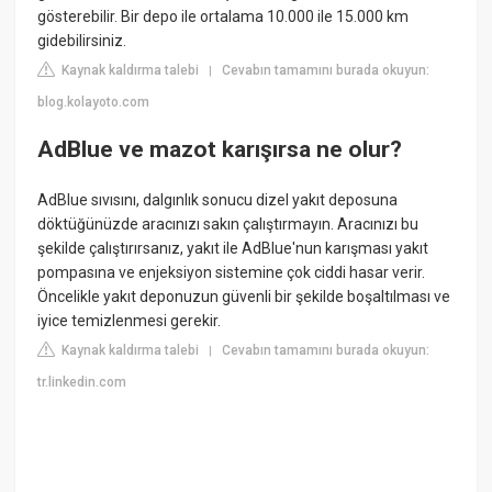
gösterebilir. Bir depo ile ortalama 10.000 ile 15.000 km
gidebilirsiniz.
Kaynak kaldırma talebi
Cevabın tamamını burada okuyun:
|
blog.kolayoto.com
AdBlue ve mazot karışırsa ne olur?
AdBlue sıvısını, dalgınlık sonucu dizel yakıt deposuna
döktüğünüzde aracınızı sakın çalıştırmayın. Aracınızı bu
şekilde çalıştırırsanız, yakıt ile AdBlue'nun karışması yakıt
pompasına ve enjeksiyon sistemine çok ciddi hasar verir.
Öncelikle yakıt deponuzun güvenli bir şekilde boşaltılması ve
iyice temizlenmesi gerekir.
Kaynak kaldırma talebi
Cevabın tamamını burada okuyun:
|
tr.linkedin.com