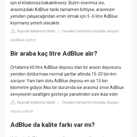
için el kitabınıza bakabilirsiniz. Bizim önerimiz ise,
aracınızdaki AdBlue tankı tamamen bittiyse; aracınızın
yeniden çalışacağından emin olmak için 5 -6 litre AdBlue
koymanız yeterli olacaktır.
Kaynak kaldırma talebi
Cevabın tamamını burada okuyun:
|
ecoblue.com.tr
Bir araba kaç litre AdBlue alır?
Ortalama 60 litre AdBlue deposu olan bir aracın deposunu
yeniden doldurması normal şartlar altında 15-20 bin km
sürüyor. Yani tam dolu AdBlue deposu en az 15 bin
kilometre gidiyor.Aksi bir durumda ise aracınız önce AdBlue
seviyesinin azaltığını gösterge panelinden size ikaz eder.
Kaynak kaldırma talebi
Cevabın tamamını burada okuyun:
|
sozcu.com.tr
AdBlue da kalite farkı var mı?