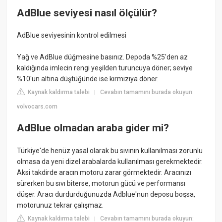
AdBlue seviyesi nasıl ölçülür?
AdBlue seviyesinin kontrol edilmesi
Yağ ve AdBlue düğmesine basınız. Depoda %25'den az
kaldığında imlecin rengi yeşilden turuncuya döner; seviye
%10'un altına düştüğünde ise kırmızıya döner.
Kaynak kaldırma talebi
Cevabın tamamını burada okuyun:
|
volvocars.com
AdBlue olmadan araba gider mi?
Türkiye'de henüz yasal olarak bu sıvının kullanılması zorunlu
olmasa da yeni dizel arabalarda kullanılması gerekmektedir.
Aksi takdirde aracın motoru zarar görmektedir. Aracınızı
sürerken bu sıvı biterse, motorun gücü ve performansı
düşer. Aracı durdurduğunuzda Adblue'nun deposu boşsa,
motorunuz tekrar çalışmaz.
Kaynak kaldırma talebi
Cevabın tamamını burada okuyun:
|