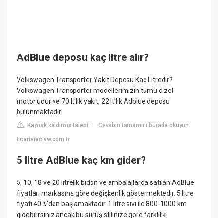
AdBlue deposu kaç litre alır?
Volkswagen Transporter Yakıt Deposu Kaç Litredir?
Volkswagen Transporter modellerimizin tümü dizel
motorludur ve 70 lt'lik yakıt, 22 lt'lik Adblue deposu
bulunmaktadır.
Kaynak kaldırma talebi
Cevabın tamamını burada okuyun:
|
ticariarac.vw.com.tr
5 litre AdBlue kaç km gider?
5, 10, 18 ve 20 litrelik bidon ve ambalajlarda satılan AdBlue
fiyatları markasına göre değişkenlik göstermektedir. 5 litre
fiyatı 40 ₺'den başlamaktadır. 1 litre sıvı ile 800-1000 km
gidebilirsiniz ancak bu sürüş stilinize göre farklılık