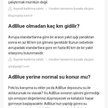
çalıştırmak mümkün değil.
Kaynak kaldırma talebi
Cevabın tamamını burada okuyun:
|
blog.toyota.com.tr
AdBlue olmadan kaç km gidilir?
Avrupa standartlarına göre bir aracın yakıt ışığı yandıktan
sonra en az 80 km yol gitmesi gereklidir Bunun sebebide
avrupadaki standartlara gore en fazla 80 km de bir yakit
istasyonu bulunmasidir.
Kaynak kaldırma talebi
Cevabın tamamını burada okuyun:
|
antalyadpf.com
AdBlue yerine normal su konur mu?
Peki bu karışıma su ekler ya da AdBlue deposunu su ile
doldurursak ne olacak? Su AdBlue sıvısının işlevini görmediği
için emisyon değerleriniz düşmeyecek ve katalizör hasar
görmeye başlayacaktır. AdBlue'nun yaptığı görevi su