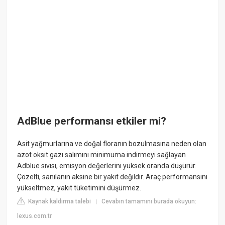
AdBlue performansı etkiler mi?
Asit yağmurlarına ve doğal floranın bozulmasına neden olan
azot oksit gazı salımını minimuma indirmeyi sağlayan
Adblue sıvısı, emisyon değerlerini yüksek oranda düşürür.
Çözelti, sanılanın aksine bir yakıt değildir. Araç performansını
yükseltmez, yakıt tüketimini düşürmez.
Kaynak kaldırma talebi
Cevabın tamamını burada okuyun:
|
lexus.com.tr