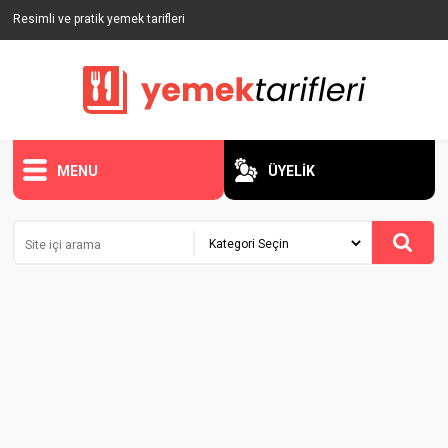
Resimli ve pratik yemek tarifleri
MENU
ÜYELİK