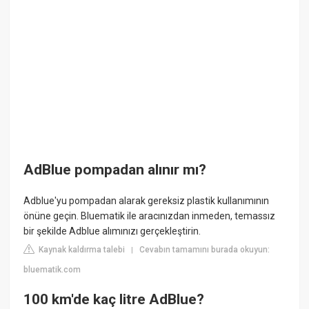
AdBlue pompadan alınır mı?
Adblue'yu pompadan alarak gereksiz plastik kullanımının
önüne geçin. Bluematik ile aracınızdan inmeden, temassız
bir şekilde Adblue alımınızı gerçekleştirin.
Kaynak kaldırma talebi
Cevabın tamamını burada okuyun:
|
bluematik.com
100 km'de kaç litre AdBlue?