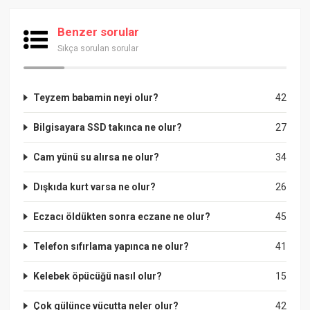
Benzer sorular
Sıkça sorulan sorular
Teyzem babamin neyi olur?
42
Bilgisayara SSD takınca ne olur?
27
Cam yünü su alırsa ne olur?
34
Dışkıda kurt varsa ne olur?
26
Eczacı öldükten sonra eczane ne olur?
45
Telefon sıfırlama yapınca ne olur?
41
Kelebek öpücüğü nasıl olur?
15
Çok gülünce vücutta neler olur?
42