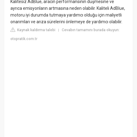
Kalitesiz AdBlue, aracın performansının düşmesine ve
ayrıca emisyonların artmasına neden olabilir. Kaliteli AdBlue,
motoru iyi durumda tutmaya yardımcı olduğu için maliyetli
onarımları ve arıza sürelerini önlemeye de yardımcı olabilir.
Kaynak kaldırma talebi
Cevabın tamamını burada okuyun:
|
otopratik.com.tr