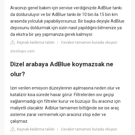
Aracınızı genel bakım için servise verdiğinizde AdBlue tankı
da dolduruluyor ve bir AdBlue tankı ile 10 bin ila 15 bin km
arasında yolculuk yapabiliyorsunuz. Bir başka deyişle AdBlue
deposunu doldurmak için sizin nasıl yapıldığını bilmenize ya
da ekstra bir şey yapmanıza gerek kalmıyor.
Kaynak kaldırma talebi
Cevabın tamamını burada okuyun:
|
otoshops.com
Dizel arabaya AdBlue koymazsak ne
olur?
İzin verilen emisyon düzeylerinin aşılmasına neden olur ve
katalizör kısa sürede hasar görür. Filtrelerden sıvı geçişi
sağlanmadığı için filtreler kurur ve büzüşür. Bu aracınız için
maliyetli olacaktır. Adblue tamamen bittiğinde ise ise araç
sisteme zarar vermemek için aracınız stop eder ve
çalışmaz.
Kaynak kaldırma talebi
Cevabın tamamını burada okuyun:
|