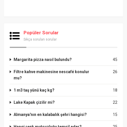
Popüler Sorular
Sıkça sorulan sorular
Margarita pizza nasıl bulundu?
45
Filtre kahve makinesine nescafé konulur
26
mu?
1 m3 taş yünü kaç kg?
18
Lake Kapak çizilir mi?
22
Almanya'nın en kalabalık şehri hangisi?
15
Hangi renk mutsuzluğu temsil eder?
25