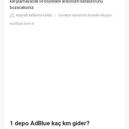
karşılamayacak ve böylelikle aracınızın katalizörünü
bozacaksınız.
Kaynak kaldırma talebi
Cevabın tamamını burada okuyun:
|
ecoblue.com.tr
1 depo AdBlue kaç km gider?