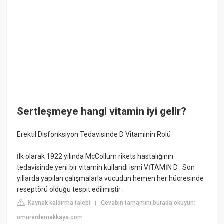
Sertleşmeye hangi vitamin iyi gelir?
Erektil Disfonksiyon Tedavisinde D Vitaminin Rolü
İlk olarak 1922 yılında McCollum rikets hastalığının
tedavisinde yeni bir vitamin kullandı ismi VİTAMİN D . Son
yıllarda yapılan çalışmalarla vucudun hemen her hücresinde
reseptörü olduğu tespit edilmiştir .
Kaynak kaldırma talebi
Cevabın tamamını burada okuyun:
|
omurerdemakkaya.com