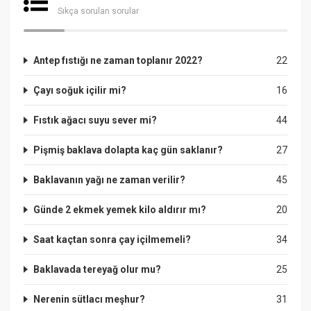
Sıkça sorulan sorular
Antep fıstığı ne zaman toplanır 2022?
22
Çayı soğuk içilir mi?
16
Fıstık ağacı suyu sever mi?
44
Pişmiş baklava dolapta kaç gün saklanır?
27
Baklavanın yağı ne zaman verilir?
45
Günde 2 ekmek yemek kilo aldırır mı?
20
Saat kaçtan sonra çay içilmemeli?
34
Baklavada tereyağ olur mu?
25
Nerenin sütlacı meşhur?
31