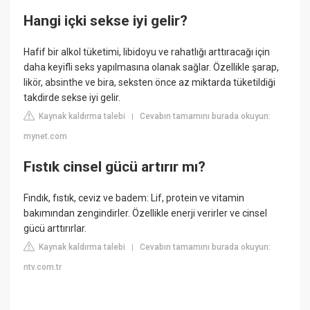
Hangi içki sekse iyi gelir?
Hafif bir alkol tüketimi, libidoyu ve rahatlığı arttıracağı için
daha keyifli seks yapılmasına olanak sağlar. Özellikle şarap,
likör, absinthe ve bira, seksten önce az miktarda tüketildiği
takdirde sekse iyi gelir.
Kaynak kaldırma talebi
Cevabın tamamını burada okuyun:
|
mynet.com
Fıstık cinsel gücü artırır mı?
Fındık, fıstık, ceviz ve badem: Lif, protein ve vitamin
bakımından zengindirler. Özellikle enerji verirler ve cinsel
gücü arttırırlar.
Kaynak kaldırma talebi
Cevabın tamamını burada okuyun:
|
ntv.com.tr