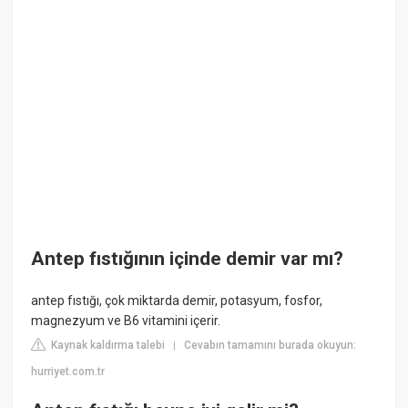
Antep fıstığının içinde demir var mı?
antep fıstığı, çok miktarda demir, potasyum, fosfor,
magnezyum ve B6 vitamini içerir.
Kaynak kaldırma talebi
Cevabın tamamını burada okuyun:
|
hurriyet.com.tr