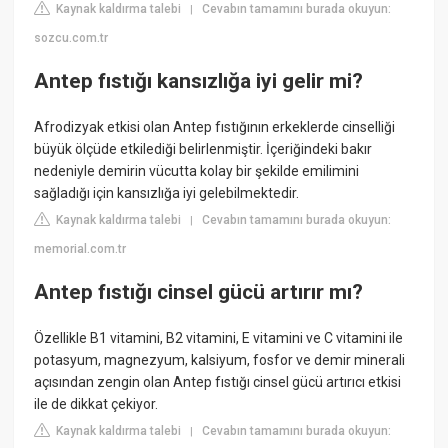
Kaynak kaldırma talebi
Cevabın tamamını burada okuyun:
|
sozcu.com.tr
Antep fıstığı kansızlığa iyi gelir mi?
Afrodizyak etkisi olan Antep fıstığının erkeklerde cinselliği
büyük ölçüde etkilediği belirlenmiştir. İçeriğindeki bakır
nedeniyle demirin vücutta kolay bir şekilde emilimini
sağladığı için kansızlığa iyi gelebilmektedir.
Kaynak kaldırma talebi
Cevabın tamamını burada okuyun:
|
memorial.com.tr
Antep fıstığı cinsel gücü artırır mı?
Özellikle B1 vitamini, B2 vitamini, E vitamini ve C vitamini ile
potasyum, magnezyum, kalsiyum, fosfor ve demir minerali
açısından zengin olan Antep fıstığı cinsel gücü artırıcı etkisi
ile de dikkat çekiyor.
Kaynak kaldırma talebi
Cevabın tamamını burada okuyun:
|