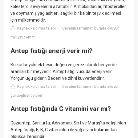
kolesterol seviyelerini azaltabilir. Antioksidanlar, fitosteroller
ve doymamış yağ asitleri, sağlıklı bir kalbin teşvik edilmesi
için mükemmeldir.
Kaynak kaldırma talebi
Cevabın tamamını burada okuyun:
|
milliyet.com.tr
Antep fıstığı enerji verir mi?
Bu kadar yüksek besin değeri ve çerez olarak her yerde
aranılan bir meyvedir. Antepfıstığı vücuda enerji verir.
Yorgunluğu giderir. Bedeni ve zihni kuvvetlendirir.
Kaynak kaldırma talebi
Cevabın tamamını burada okuyun:
|
gulluoglushop.com
Antep fıstığında C vitamini var mı?
Gaziantep, Şanlıurfa, Adıyaman, Siirt ve Maraş'ta yetiştirilen
Antep fıstığı; E, B, C vitaminleri ile yağ oranı bakımından
oldukça zengindir.