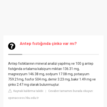
Antep fıstığında çinko var mı?
Antep fıstıklarının mineral analizi yapılmış ve 100 g antep
fıstığında ortalama kalsiyum miktarı 136.31 mg,
magnezyum 146.38 mg, sodyum 17.08 mg, potasyum
759.21mg, fosfor 504 mg, demir 3.23 mg, bakır 1.49 mg ve
çinko 2.47 mg olarak bulunmuştur.
Kaynak kaldırma talebi
Cevabın tamamını burada okuyun:
|
openaccess.hku.edu.tr