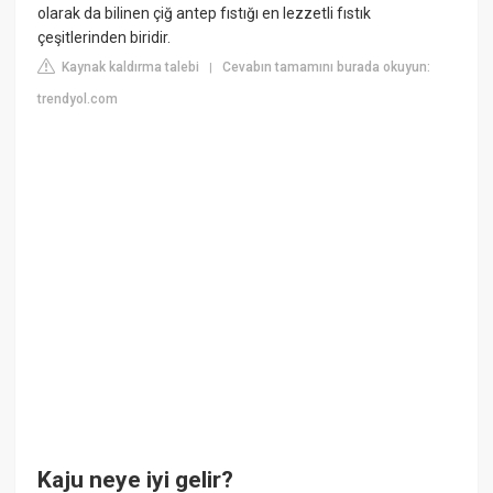
olarak da bilinen çiğ antep fıstığı en lezzetli fıstık
çeşitlerinden biridir.
Kaynak kaldırma talebi
Cevabın tamamını burada okuyun:
|
trendyol.com
Kaju neye iyi gelir?