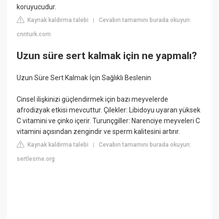
koruyucudur.
Kaynak kaldırma talebi
Cevabın tamamını burada okuyun:
|
cnnturk.com
Uzun süre sert kalmak için ne yapmalı?
Uzun Süre Sert Kalmak İçin Sağlıklı Beslenin
Cinsel ilişkinizi güçlendirmek için bazı meyvelerde
afrodizyak etkisi mevcuttur. Çilekler: Libidoyu uyaran yüksek
C vitamini ve çinko içerir. Turunçgiller: Narenciye meyveleri C
vitamini açısından zengindir ve sperm kalitesini artırır.
Kaynak kaldırma talebi
Cevabın tamamını burada okuyun:
|
sertlesme.org