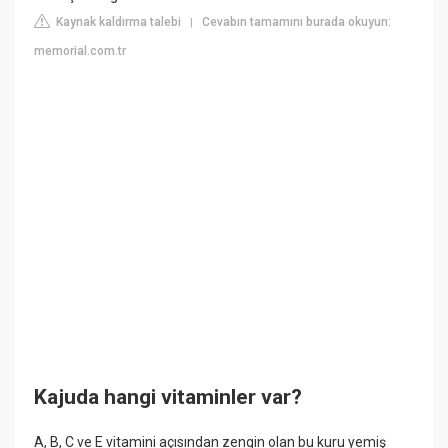
Kaynak kaldırma talebi
Cevabın tamamını burada okuyun:
|
memorial.com.tr
Kajuda hangi vitaminler var?
A, B, C ve E vitamini açısından zengin olan bu kuru yemiş