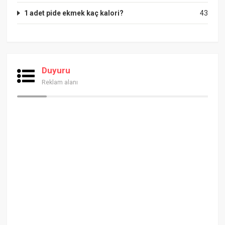
1 adet pide ekmek kaç kalori?
43
Duyuru
Reklam alanı