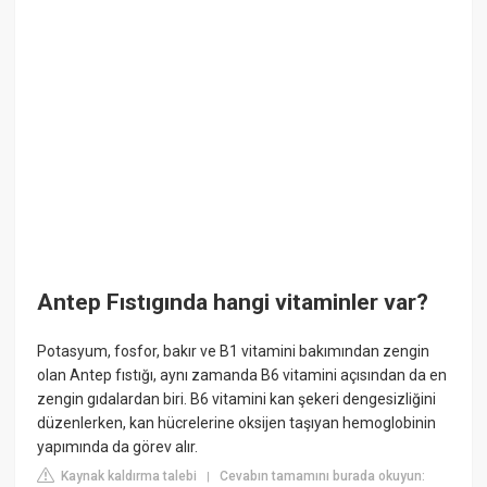
Antep Fıstıgında hangi vitaminler var?
Potasyum, fosfor, bakır ve B1 vitamini bakımından zengin
olan Antep fıstığı, aynı zamanda B6 vitamini açısından da en
zengin gıdalardan biri. B6 vitamini kan şekeri dengesizliğini
düzenlerken, kan hücrelerine oksijen taşıyan hemoglobinin
yapımında da görev alır.
Kaynak kaldırma talebi
Cevabın tamamını burada okuyun:
|