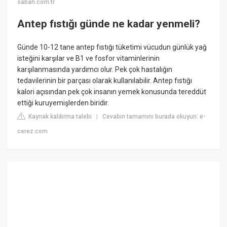
sabah.com.tr
Antep fıstığı günde ne kadar yenmeli?
Günde 10-12 tane antep fıstığı tüketimi vücudun günlük yağ
isteğini karşılar ve B1 ve fosfor vitaminlerinin
karşılanmasında yardımcı olur. Pek çok hastalığın
tedavilerinin bir parçası olarak kullanılabilir. Antep fıstığı
kalori açısından pek çok insanın yemek konusunda tereddüt
ettiği kuruyemişlerden biridir.
Kaynak kaldırma talebi
Cevabın tamamını burada okuyun: e-
|
cerez.com