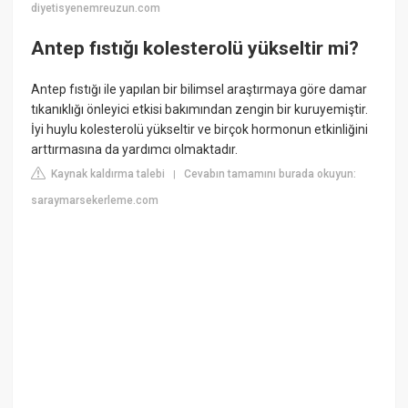
diyetisyenemreuzun.com
Antep fıstığı kolesterolü yükseltir mi?
Antep fıstığı ile yapılan bir bilimsel araştırmaya göre damar
tıkanıklığı önleyici etkisi bakımından zengin bir kuruyemiştir.
İyi huylu kolesterolü yükseltir ve birçok hormonun etkinliğini
arttırmasına da yardımcı olmaktadır.
Kaynak kaldırma talebi
Cevabın tamamını burada okuyun:
|
saraymarsekerleme.com