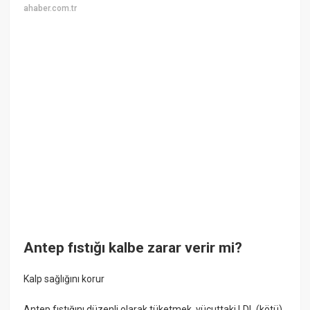
ahaber.com.tr
Antep fıstığı kalbe zarar verir mi?
Kalp sağlığını korur
Antep fıstığını düzenli olarak tüketmek, vücuttaki LDL (kötü)