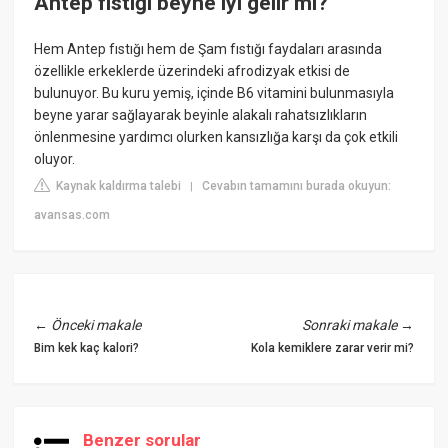
Antep fıstığı beyne iyi gelir mi?
Hem Antep fıstığı hem de Şam fıstığı faydaları arasında
özellikle erkeklerde üzerindeki afrodizyak etkisi de
bulunuyor. Bu kuru yemiş, içinde B6 vitamini bulunmasıyla
beyne yarar sağlayarak beyinle alakalı rahatsızlıkların
önlenmesine yardımcı olurken kansızlığa karşı da çok etkili
oluyor.
Kaynak kaldırma talebi
Cevabın tamamını burada okuyun:
|
avansas.com
←
Önceki makale
Sonraki makale
→
Bim kek kaç kalori?
Kola kemiklere zarar verir mi?
Benzer sorular