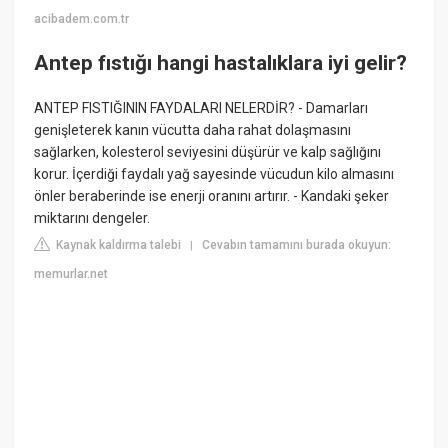
acibadem.com.tr
Antep fıstığı hangi hastalıklara iyi gelir?
ANTEP FISTIĞININ FAYDALARI NELERDİR? - Damarları
genişleterek kanın vücutta daha rahat dolaşmasını
sağlarken, kolesterol seviyesini düşürür ve kalp sağlığını
korur. İçerdiği faydalı yağ sayesinde vücudun kilo almasını
önler beraberinde ise enerji oranını artırır. - Kandaki şeker
miktarını dengeler.
Kaynak kaldırma talebi
Cevabın tamamını burada okuyun:
|
memurlar.net