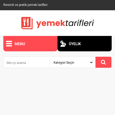
Resimli ve pratik yemek tarifleri
MENU
ÜYELİK