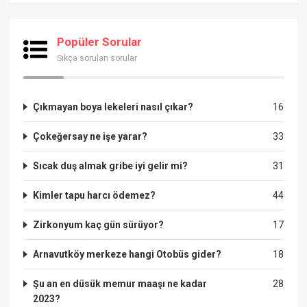
Popüler Sorular
Sıkça sorulan sorular
Çıkmayan boya lekeleri nasıl çıkar?
16
Çokeğersay ne işe yarar?
33
Sıcak duş almak gribe iyi gelir mi?
31
Kimler tapu harcı ödemez?
44
Zirkonyum kaç gün sürüyor?
17
Arnavutköy merkeze hangi Otobüs gider?
18
Şu an en düsük memur maaşı ne kadar
28
2023?