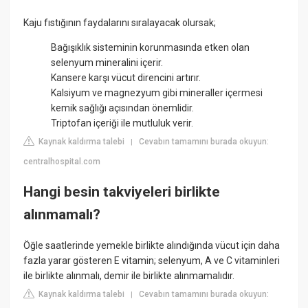
Kaju fıstığının faydalarını sıralayacak olursak;
Bağışıklık sisteminin korunmasında etken olan
selenyum mineralini içerir.
Kansere karşı vücut direncini artırır.
Kalsiyum ve magnezyum gibi mineraller içermesi
kemik sağlığı açısından önemlidir.
Triptofan içeriği ile mutluluk verir.
Kaynak kaldırma talebi
Cevabın tamamını burada okuyun:
|
centralhospital.com
Hangi besin takviyeleri birlikte
alınmamalı?
Öğle saatlerinde yemekle birlikte alındığında vücut için daha
fazla yarar gösteren E vitamin; selenyum, A ve C vitaminleri
ile birlikte alınmalı, demir ile birlikte alınmamalıdır.
Kaynak kaldırma talebi
Cevabın tamamını burada okuyun:
|