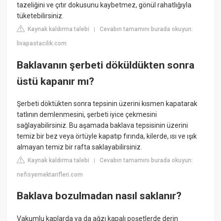
tazeliğini ve çıtır dokusunu kaybetmez, gönül rahatlığıyla
tüketebilirsiniz.
Kaynak kaldırma talebi
Cevabın tamamını burada okuyun:
|
livapastacilik.com
Baklavanın şerbeti döküldükten sonra
üstü kapanır mı?
Şerbeti döktükten sonra tepsinin üzerini kısmen kapatarak
tatlının demlenmesini, şerbeti iyice çekmesini
sağlayabilirsiniz. Bu aşamada baklava tepsisinin üzerini
temiz bir bez veya örtüyle kapatıp fırında, kilerde, ısı ve ışık
almayan temiz bir rafta saklayabilirsiniz.
Kaynak kaldırma talebi
Cevabın tamamını burada okuyun:
|
nefisyemektarifleri.com
Baklava bozulmadan nasıl saklanır?
Vakumlu kaplarda ya da ağzı kapalı poşetlerde derin