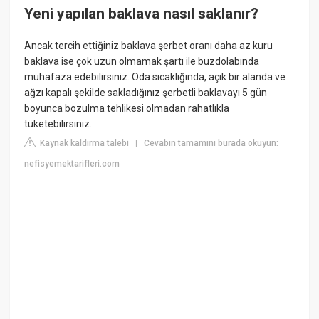
Yeni yapılan baklava nasıl saklanır?
Ancak tercih ettiğiniz baklava şerbet oranı daha az kuru
baklava ise çok uzun olmamak şartı ile buzdolabında
muhafaza edebilirsiniz. Oda sıcaklığında, açık bir alanda ve
ağzı kapalı şekilde sakladığınız şerbetli baklavayı 5 gün
boyunca bozulma tehlikesi olmadan rahatlıkla
tüketebilirsiniz.
Kaynak kaldırma talebi
Cevabın tamamını burada okuyun:
|
nefisyemektarifleri.com