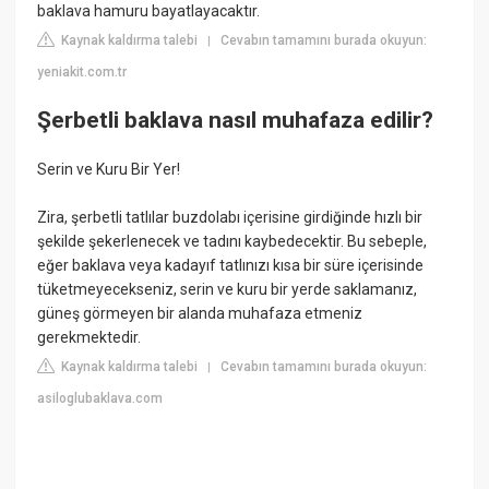
baklava hamuru bayatlayacaktır.
Kaynak kaldırma talebi
Cevabın tamamını burada okuyun:
|
yeniakit.com.tr
Şerbetli baklava nasıl muhafaza edilir?
Serin ve Kuru Bir Yer!
Zira, şerbetli tatlılar buzdolabı içerisine girdiğinde hızlı bir
şekilde şekerlenecek ve tadını kaybedecektir. Bu sebeple,
eğer baklava veya kadayıf tatlınızı kısa bir süre içerisinde
tüketmeyecekseniz, serin ve kuru bir yerde saklamanız,
güneş görmeyen bir alanda muhafaza etmeniz
gerekmektedir.
Kaynak kaldırma talebi
Cevabın tamamını burada okuyun:
|
asiloglubaklava.com