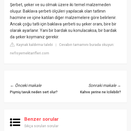
Şerbet, şeker ve su olmak üzere iki temel malzemeden
oluşur. Baklava şerbeti ölçüleri yapılacak olan tatlının
hacmine ve içine katılan diğer malzemelere göre belirlenir.
Ancak çoğu tatlı için baklava şerbeti su şeker oranı, bire bir
olarak ayarlanır. Yani bir bardak su konulacaksa, bir bardak
da şeker koymanız gerekir.
Kaynak kaldırma talebi
Cevabın tamamını burada okuyun:
|
nefisyemektarifleri.com
←
Önceki makale
Sonraki makale
→
Pişmiş tavuk neden sert olur?
Kahve yerine ne Icilebilir?
Benzer sorular
Sıkça sorulan sorular