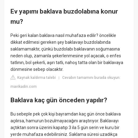
Ev yapımı baklava buzdolabına konur
mu?
Peki geri kalan baklava nasıl muhafaza edilir? öncelikle
dikkat edilmesi gereken şey baklavayı buzdolabında
saklamamaktır, çünkü buzdolabı baklavanın soğumasına
neden olup, zamanla şekerlenmesine yol açacak, o enfes
tatlının, bol şekerli, aşırı tatlı, nahoş tatta olan bir baklavaya
dönmesine sebep olacaktır.
Kaynak kaldırma talebi
Cevabın tamamını burada okuyun:
|
mavikadin.com
Baklava kaç gün önceden yapılır?
Bu sebeple pek çok kişi bayramdan kaç gün önce baklava
açılırsa, hamurun bozulmayacağını araştırıyor. Baklavayı
açtıktan sonra üzerini kapatıp 3 ila 5 gün serin ve kuru bir
yerde muhafaza edebilirsiniz. Saklama süresi uzadıkça