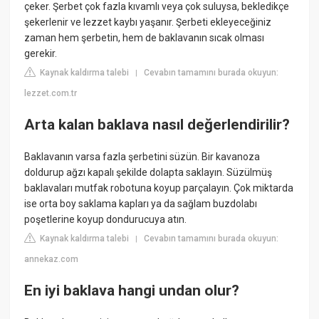
çeker. Şerbet çok fazla kıvamlı veya çok suluysa, bekledikçe
şekerlenir ve lezzet kaybı yaşanır. Şerbeti ekleyeceğiniz
zaman hem şerbetin, hem de baklavanın sıcak olması
gerekir.
Kaynak kaldırma talebi
Cevabın tamamını burada okuyun:
|
lezzet.com.tr
Arta kalan baklava nasıl değerlendirilir?
Baklavanın varsa fazla şerbetini süzün. Bir kavanoza
doldurup ağzı kapalı şekilde dolapta saklayın. Süzülmüş
baklavaları mutfak robotuna koyup parçalayın. Çok miktarda
ise orta boy saklama kapları ya da sağlam buzdolabı
poşetlerine koyup dondurucuya atın.
Kaynak kaldırma talebi
Cevabın tamamını burada okuyun:
|
annekaz.com
En iyi baklava hangi undan olur?