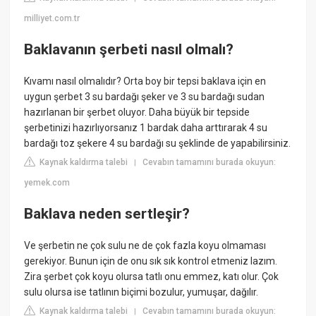
milliyet.com.tr
Baklavanın şerbeti nasıl olmalı?
Kıvamı nasıl olmalıdır? Orta boy bir tepsi baklava için en
uygun şerbet 3 su bardağı şeker ve 3 su bardağı sudan
hazırlanan bir şerbet oluyor. Daha büyük bir tepside
şerbetinizi hazırlıyorsanız 1 bardak daha arttırarak 4 su
bardağı toz şekere 4 su bardağı su şeklinde de yapabilirsiniz.
Kaynak kaldırma talebi
Cevabın tamamını burada okuyun:
|
yemek.com
Baklava neden sertleşir?
Ve şerbetin ne çok sulu ne de çok fazla koyu olmaması
gerekiyor. Bunun için de onu sık sık kontrol etmeniz lazım.
Zira şerbet çok koyu olursa tatlı onu emmez, katı olur. Çok
sulu olursa ise tatlının biçimi bozulur, yumuşar, dağılır.
Kaynak kaldırma talebi
Cevabın tamamını burada okuyun:
|