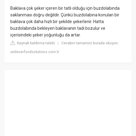
Baklava çok şeker içeren bir tatlı olduğu için buzdolabında
saklanması doğru değildir. Çünkü buzdolabına konulan bir
baklava çok daha hızlı bir şekilde şekerlenir. Hatta
buzdolabında bekleyen baklavanın tadı bozulur ve
içerisindeki şeker yoğunluğu da artar.
Kaynak kaldırma talebi
Cevabın tamamını burada okuyun:
|
unileverfoodsolutions.com.tr