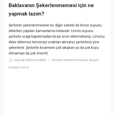
Baklavanın Şekerlenmemesi için ne
yapmak lazım?
Şerbetin şekerlenmesinin bir diğer sebebi de limon suyunu
eklerken yapılan zamanlama hatasıdır. Limon suyunu
şerbete ocağı kapatmadan biraz önce eklemelisiniz. Limonu
ekler eklemez tencereyi ocaktan alırsanız şerbetiniz yine
şekerlenir. Şerbetin kıvamının çok akışkan ya da çok koyu
olmaması da çok önemli.
Kaynak kaldırma talebi
Cevabın tamamını burada okuyun:
|
hurriyet.com.tr