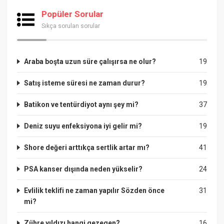
Popüler Sorular
Sıkça sorulan sorular
Araba boşta uzun süre çalışırsa ne olur?
19
Satış isteme süresi ne zaman durur?
19
Batikon ve tentürdiyot aynı şey mi?
37
Deniz suyu enfeksiyona iyi gelir mi?
19
Shore değeri arttıkça sertlik artar mı?
41
PSA kanser dışında neden yükselir?
24
Evlilik teklifi ne zaman yapılır Sözden önce
31
mi?
Zühre yıldızı hangi gezegen?
16