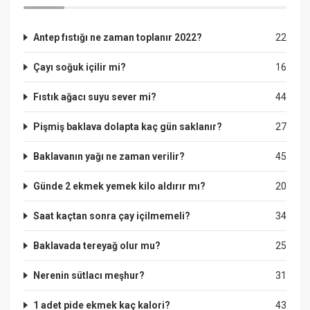
Antep fıstığı ne zaman toplanır 2022?
22
Çayı soğuk içilir mi?
16
Fıstık ağacı suyu sever mi?
44
Pişmiş baklava dolapta kaç gün saklanır?
27
Baklavanın yağı ne zaman verilir?
45
Günde 2 ekmek yemek kilo aldırır mı?
20
Saat kaçtan sonra çay içilmemeli?
34
Baklavada tereyağ olur mu?
25
Nerenin sütlacı meşhur?
31
1 adet pide ekmek kaç kalori?
43