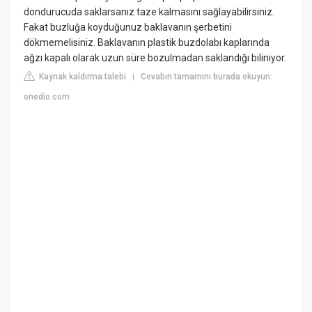
dondurucuda saklarsanız taze kalmasını sağlayabilirsiniz.
Fakat buzluğa koyduğunuz baklavanın şerbetini
dökmemelisiniz. Baklavanın plastik buzdolabı kaplarında
ağzı kapalı olarak uzun süre bozulmadan saklandığı biliniyor.
Kaynak kaldırma talebi
Cevabın tamamını burada okuyun:
|
onedio.com