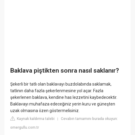
Baklava piştikten sonra nasıl saklanır?
Şekerli bir tatlı olan baklavayı buzdolabında saklamak,
tatlının daha fazla şekerlenmesine yol açar. Fazla
şekerlenen baklava, kendine has lezzetini kaybedecektir.
Baklavayı muhafaza edeceğiniz yerin kuru ve güneşten
uzak olmasına özen göstermelisiniz.
Kaynak kaldırma talebi
Cevabın tamamını burada okuyun:
|
omergullu.com.tr