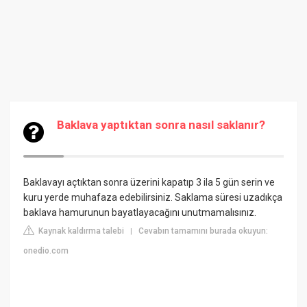
Baklava yaptıktan sonra nasıl saklanır?
Baklavayı açtıktan sonra üzerini kapatıp 3 ila 5 gün serin ve
kuru yerde muhafaza edebilirsiniz. Saklama süresi uzadıkça
baklava hamurunun bayatlayacağını unutmamalısınız.
Kaynak kaldırma talebi
Cevabın tamamını burada okuyun:
|
onedio.com