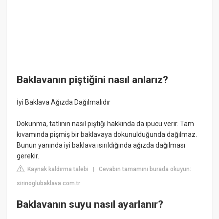
Baklavanın piştiğini nasıl anlarız?
İyi Baklava Ağızda Dağılmalıdır
Dokunma, tatlının nasıl piştiği hakkında da ipucu verir. Tam
kıvamında pişmiş bir baklavaya dokunulduğunda dağılmaz.
Bunun yanında iyi baklava ısırıldığında ağızda dağılması
gerekir.
Kaynak kaldırma talebi
Cevabın tamamını burada okuyun:
|
sirinoglubaklava.com.tr
Baklavanın suyu nasıl ayarlanır?