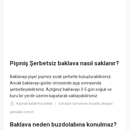
Pişmiş Şerbetsiz baklava nasıl saklanır?
Baklavayı pişer pişmez sıcak şerbetle buluşturabilirsiniz.
Ancak baklavayı günler öncesinde açıp sonrasında
şerbetleyebilirsiniz. Açtığınız baklavayı 3-5 gün soğuk ve
kuru bir yerde üzerini kapatarak saklayabilirsiniz.
Kaynak kaldırma talebi
Cevabın tamamını burada okuyun:
|
yeniakit.com.tr
Baklava neden buzdolabına konulmaz?