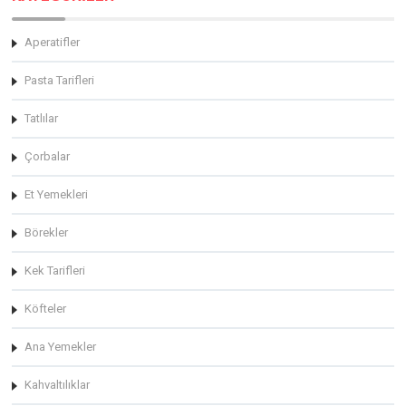
Aperatifler
Pasta Tarifleri
Tatlılar
Çorbalar
Et Yemekleri
Börekler
Kek Tarifleri
Köfteler
Ana Yemekler
Kahvaltılıklar