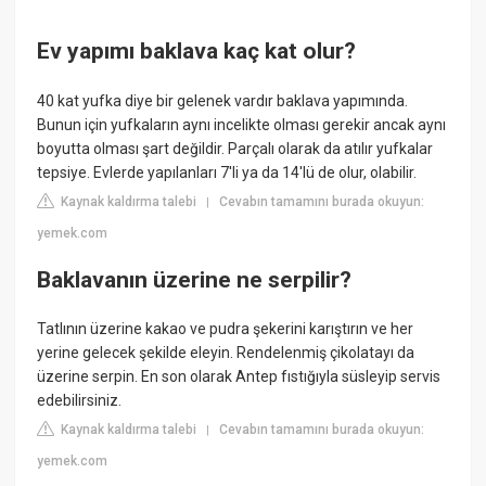
Ev yapımı baklava kaç kat olur?
40 kat yufka diye bir gelenek vardır baklava yapımında.
Bunun için yufkaların aynı incelikte olması gerekir ancak aynı
boyutta olması şart değildir. Parçalı olarak da atılır yufkalar
tepsiye. Evlerde yapılanları 7'li ya da 14'lü de olur, olabilir.
Kaynak kaldırma talebi
Cevabın tamamını burada okuyun:
|
yemek.com
Baklavanın üzerine ne serpilir?
Tatlının üzerine kakao ve pudra şekerini karıştırın ve her
yerine gelecek şekilde eleyin. Rendelenmiş çikolatayı da
üzerine serpin. En son olarak Antep fıstığıyla süsleyip servis
edebilirsiniz.
Kaynak kaldırma talebi
Cevabın tamamını burada okuyun:
|
yemek.com