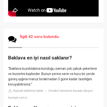
İlgili 42 soru bulundu
Baklava en iyi nasıl saklanır?
“Baklava buzdolabına konduğu zaman çok çabuk şekerlenir
ve lezzetini kaybeder. Bunun yerine serin ve kuru bir yerde
güneş ışığına maruz bırakmadan 5 güne kadar tazeliğini
koruyabilirsiniz.”
Kaynak kaldırma talebi
Cevabın tamamını burada okuyun:
|
hurriyet.com.tr