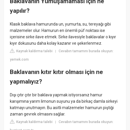
Baklavanın Yumuşamaması için ne
yapılır?
Klasik baklava hamurunda un, yumurta, su, tereyağı gibi
malzemeler olur. Hamurun en önemli püf noktası ise
içerisine sirke ilave etmek. Sirke ilavesiyle baklavalar o kıyır
kıyır dokusunu daha kolay kazanır ve şekerlenmez.
Kaynak kaldırma talebi
Cevabın tamamını burada okuyun:
|
yemek.com
Baklavanın kıtır kıtır olması için ne
yapmalıyız?
Dışı çıtır çıtır bir baklava yapmak istiyorsanız hamur
karışımına yarım limonun suyunu ya da birkaç damla sirkeyi
katmayı unutmayın. Bu asitli malzemeler hamurun piştiği
zaman gevrek olmasını sağlar.
Kaynak kaldırma talebi
Cevabın tamamını burada okuyun:
|