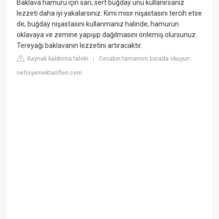
Baklava hamuru için sarı, sert buğday unu kullanırsanız
lezzeti daha iyi yakalarsınız. Kimi mısır nişastasını tercih etse
de, buğday nişastasını kullanmanız halinde, hamurun
oklavaya ve zemine yapışıp dağılmasını önlemiş olursunuz.
Tereyağı baklavanın lezzetini artıracaktır.
Kaynak kaldırma talebi
Cevabın tamamını burada okuyun:
|
nefisyemektarifleri.com