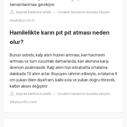
tamamlanması gerekiyor.
Kaynak kaldırma talebi
Cevabın tamamını burada okuyun:
|
weebaby.com.tr
Hamilelikte karın pıt pıt atması neden
olur?
Bunun sebebi, kalp atım hızının artması, kan hacminin
artması ve tüm vücuttaki damarlarda, kan akımına karşı
direncin azalmasıdır. Kalp atım hızı istirahatta ortalama
dakikada 10 atım artar. Büyüyen rahmin etkisiyle, ortalama 4
cm yukarı itilen diyafram, kalbi sola ve yukarı doğru ittirerek,
kalbin aksını değiştirir.
Kaynak kaldırma talebi
Cevabın tamamını burada okuyun:
|
drbanuciftci.com