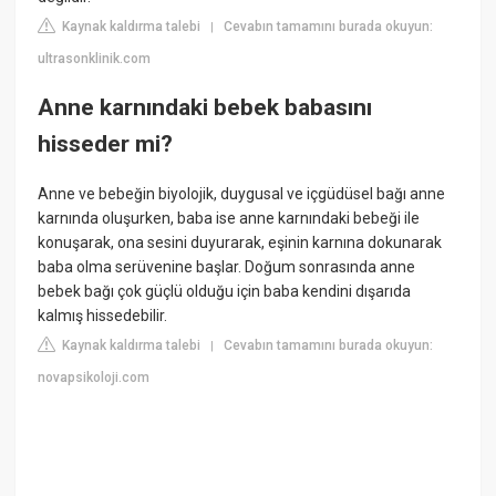
Kaynak kaldırma talebi
Cevabın tamamını burada okuyun:
|
ultrasonklinik.com
Anne karnındaki bebek babasını
hisseder mi?
Anne ve bebeğin biyolojik, duygusal ve içgüdüsel bağı anne
karnında oluşurken, baba ise anne karnındaki bebeği ile
konuşarak, ona sesini duyurarak, eşinin karnına dokunarak
baba olma serüvenine başlar. Doğum sonrasında anne
bebek bağı çok güçlü olduğu için baba kendini dışarıda
kalmış hissedebilir.
Kaynak kaldırma talebi
Cevabın tamamını burada okuyun:
|
novapsikoloji.com