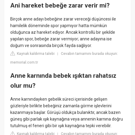
Ani hareket bebeğe zarar verir mi?
Birçok anne adayı bebeğine zarar vereceği düşüncesi ile
hamilelik döneminde spor yapmıyor hatta mümkün
olduğunca az hareket ediyor. Ancak kontrollü bir şekilde
yapılan spor, bebeğe zarar vermiyor; anne adayına ise
doğum ve sonrasında birçok fayda sağlıyor.
Kaynak kaldırma talebi
Cevabın tamamını burada okuyun:
|
memorial.com.tr
Anne karnında bebek ışıktan rahatsız
olur mu?
Anne karnındayken gebelik süreci içerisinde gelişen
gözleriyle birlikte bebeğiniz zamanla görme işlevlerini
kazanmaya başlar. Görüşü oldukça bulanıktır, ancak bazen
güneş gibi parlak ışık kaynağına veya annenin karnına doğru
tutulmuş el feneri gibi bir ışık kaynağına tepki verebilir.
Kaynak kaldırma talebi
Cevabın tamamını burada okuyun:
|