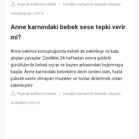
Kaynak kaldırma talebi
Cevabın tamamını burada okuyun:
|
senayaycan.com.tr
Anne karnındaki bebek sese tepki verir
mi?
Anne sakince konuştuğunda bebek de sakinleşir ve kalp
atışları yavaşlar. Özellikle 24 haftadan sonra şiddetli
gürültülerde bebek sıçrar ve bazen arkasından hıçkırmaya
başlar. Anne karnındaki bebeklere derin sesleri olan, fazla
yüksek seste olmayan müzikler ve tonlar dinletmek onları
sakinleştirir.
Kaynak kaldırma talebi
Cevabın tamamını burada okuyun:
|
acibadem.com.tr