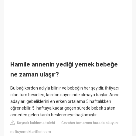
Hamile annenin yediği yemek bebeğe
ne zaman ulaşır?
Bu bağ kordon adıyla bilinir ve bebeğin her şeyidir. İhtiyacı
olan tüm besinleri, kordon sayesinde almaya başlar. Anne
adayları gebeliklerini en erken ortalama 5 haftalıkken
öğrenebilir. 5. haftaya kadar geçen sürede bebek zaten
anneden gelen kanla beslenmeye başlamıştır.
Kaynak kaldırma talebi
Cevabın tamamını burada okuyun:
|
nefisyemektarifleri.com