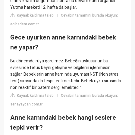
olan ve hatta doğumdan sonra da devam eden organdır.
Yutma hareketi 12. hafta da başlar.
Kaynak kaldırma talebi
Cevabın tamamını burada okuyun:
|
acibadem.com.tr
Gece uyurken anne karnındaki bebek
ne yapar?
Bu dönemde rüya görülmez. Bebeğin uykusunun bu
evresinde fetus beyni gelişme ve bilgilerin işlenmesini
sağlar. Bebeklerin anne karnında uyuması NST (Non stres
test) sırasında da tespit edilmektedir. Bebek uyku sırasında
non reaktif bir patern sergilemektedir.
Kaynak kaldırma talebi
Cevabın tamamını burada okuyun:
|
senayaycan.com.tr
Anne karnındaki bebek hangi seslere
tepki verir?