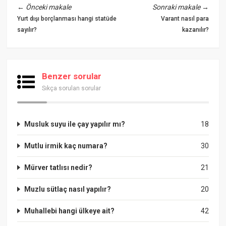
←
Önceki makale
Sonraki makale
→
Yurt dışı borçlanması hangi statüde
Varant nasıl para
sayılır?
kazanılır?
Benzer sorular
Sıkça sorulan sorular
Musluk suyu ile çay yapılır mı?
18
Mutlu irmik kaç numara?
30
Mürver tatlısı nedir?
21
Muzlu sütlaç nasıl yapılır?
20
Muhallebi hangi ülkeye ait?
42