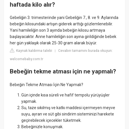
haftada kilo alır?
Gebeliğin 3. trimesterinde yani Gebeliğin 7., 8. ve 9. Aylarında
bebeğin kilosundaki artışın giderek arttığı gözlemlenebilir.
Yani hamileliğin son 3 ayında bebeğin kilosu artmaya
başlayacaktır. Anne hamileliğin son ayına girildiğinde bebek
her gün yaklaşık olarak 25-30 gram alarak büyür.
Kaynak kaldırma talebi
Cevabın tamamını burada okuyun:
|
welcomebaby.com.tr
Bebeğin tekme atması için ne yapmalı?
Bebeğin Tekme Atması İçin Ne Yapmalı?
Gün içinde kısa süreli ve hafif tempolu yürüyüşler
yapmak.
Su, taze sıkılmış ve katkı maddesi içermeyen meyve
suyu, ayran ve süt gibi sindirim sisteminizi harekete
geçirebilecek içecekler tüketmek.
Bebeğinizle konuşmak.