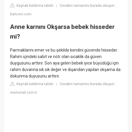
Kaynak kaldırma talebi
Cevabın tamamını burada okuyun:
|
bahceci.com
Anne karnını Okşarsa bebek hisseder
mi?
Parmaklarını emer ve bu şekilde kendini güvende hisseder.
Rahim içindeki sabit ve nötr olan sıcaklık da güven
duygusunu arttırır. Son aya gelen bebek iyice büyüdüğü için
rahim duvarına sık sık değer ve dışarıdan yapılan okşama da
dokunma duyusunu arttırır.
Kaynak kaldırma talebi
Cevabın tamamını burada okuyun:
|
memorial.com.tr