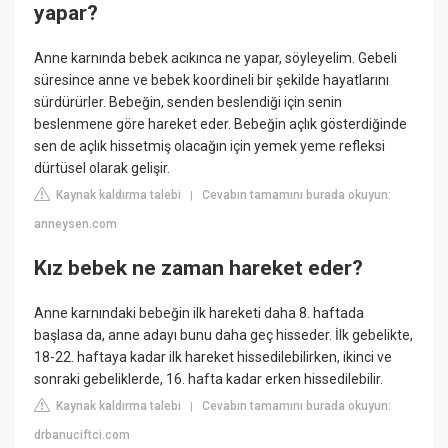
yapar?
Anne karnında bebek acıkınca ne yapar, söyleyelim. Gebeli
süresince anne ve bebek koordineli bir şekilde hayatlarını
sürdürürler. Bebeğin, senden beslendiği için senin
beslenmene göre hareket eder. Bebeğin açlık gösterdiğinde
sen de açlık hissetmiş olacağın için yemek yeme refleksi
dürtüsel olarak gelişir.
Kaynak kaldırma talebi
Cevabın tamamını burada okuyun:
|
anneysen.com
Kız bebek ne zaman hareket eder?
Anne karnındaki bebeğin ilk hareketi daha 8. haftada
başlasa da, anne adayı bunu daha geç hisseder. İlk gebelikte,
18-22. haftaya kadar ilk hareket hissedilebilirken, ikinci ve
sonraki gebeliklerde, 16. hafta kadar erken hissedilebilir.
Kaynak kaldırma talebi
Cevabın tamamını burada okuyun:
|
drbanuciftci.com