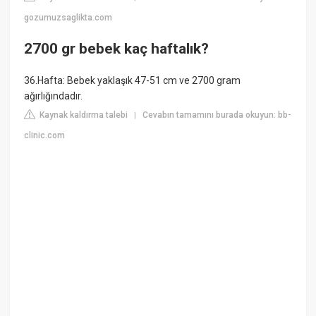
gozumuzsaglikta.com
2700 gr bebek kaç haftalık?
36.Hafta: Bebek yaklaşık 47-51 cm ve 2700 gram
ağırlığındadır.
Kaynak kaldırma talebi
Cevabın tamamını burada okuyun: bb-
|
clinic.com