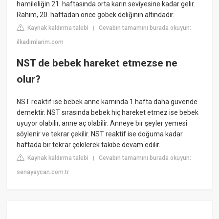
hamileliğin 21. haftasında orta karın seviyesine kadar gelir.
Rahim, 20. haftadan önce göbek deliğinin altındadır.
Kaynak kaldırma talebi
Cevabın tamamını burada okuyun:
|
ilkadimlarim.com
NST de bebek hareket etmezse ne
olur?
NST reaktif ise bebek anne karnında 1 hafta daha güvende
demektir. NST sırasında bebek hiç hareket etmez ise bebek
uyuyor olabilir, anne aç olabilir. Anneye bir şeyler yemesi
söylenir ve tekrar çekilir. NST reaktif ise doğuma kadar
haftada bir tekrar çekilerek takibe devam edilir.
Kaynak kaldırma talebi
Cevabın tamamını burada okuyun:
|
senayaycan.com.tr