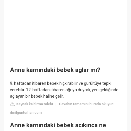
Anne karnındaki bebek aglar mı?
9. haftadan itibaren bebek hıçkırabilir ve gürültüye tepki
verebilir. 12. haftadan itibaren ağrıya duyarlı, yeri geldiğinde
ağlayan bir bebek haline gelir.
Kaynak kaldırma talebi
Cevabın tamamını burada okuyun:
|
drnilgunturhan.com
Anne karnındaki bebek acıkınca ne