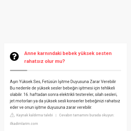
Anne karnındaki bebek yüksek sesten
rahatsız olur mu?
Aşırı Yüksek Ses, Fetüsün İşitme Duyusuna Zarar Verebilir
Bu nedenle de yüksek sesler bebeğin işitmesi için tehlikeli
olabilir. 16. haftadan sonra elektrikli testereler, silah sesleri,
jet motorları ya da yüksek sesli konserler bebeğinizi rahatsız
eder ve onun işitme duyusuna zarar verebilir.
Kaynak kaldırma talebi
Cevabın tamamını burada okuyun:
|
ilkadimlarim.com