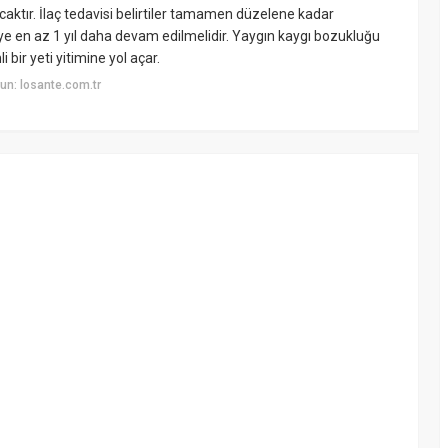
caktır. İlaç tedavisi belirtiler tamamen düzelene kadar
e en az 1 yıl daha devam edilmelidir. Yaygın kaygı bozukluğu
 bir yeti yitimine yol açar.
un: losante.com.tr