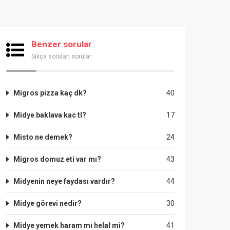
Benzer sorular
Sıkça sorulan sorular
Migros pizza kaç dk?
40
Midye baklava kac tl?
17
Misto ne demek?
24
Migros domuz eti var mı?
43
Midyenin neye faydası vardır?
44
Midye görevi nedir?
30
Midye yemek haram mı helal mi?
41