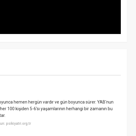
y boyunca hemen hergün vardır ve gün boyunca sürer. YAB'nun
, her 100 kişiden 5-6'sı yaşamlarının herhangi bir zamanın bu
tar.
: psikiyatri.org.tr