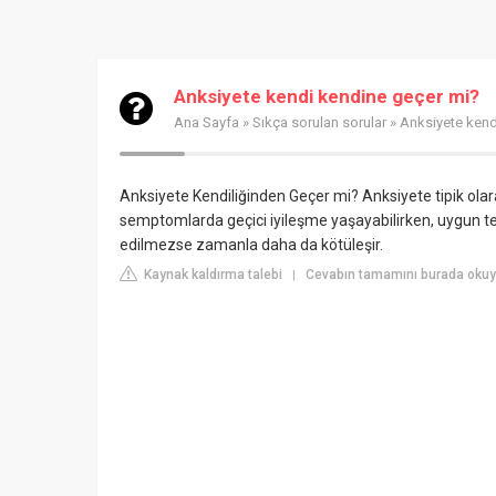
Anksiyete kendi kendine geçer mi?
Ana Sayfa
»
Sıkça sorulan sorular
» Anksiyete kend
Anksiyete Kendiliğinden Geçer mi? Anksiyete tipik ola
semptomlarda geçici iyileşme yaşayabilirken, uygun t
edilmezse zamanla daha da kötüleşir.
Kaynak kaldırma talebi
Cevabın tamamını burada okuyu
|