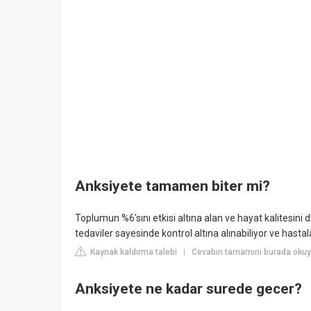
Anksiyete tamamen biter mi?
Toplumun %6'sını etkisi altına alan ve hayat kalitesin
tedaviler sayesinde kontrol altına alınabiliyor ve hasta
Kaynak kaldırma talebi
Cevabın tamamını burada okuy
|
Anksiyete ne kadar surede gecer?