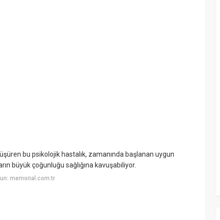
i düşüren bu psikolojik hastalık, zamanında başlanan uygun
ların büyük çoğunluğu sağlığına kavuşabiliyor.
un: memorial.com.tr