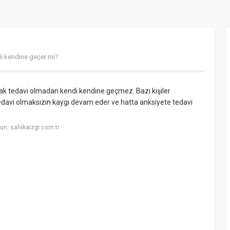
i kendine geçer mi?
rak tedavi olmadan kendi kendine geçmez. Bazı kişiler
edavi olmaksızın kaygı devam eder ve hatta anksiyete tedavi
n: sahikaizgi.com.tr