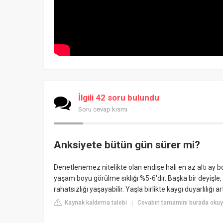
İlgili 42 soru bulundu
Soru cevap kısmı
Anksiyete bütün gün sürer mi?
Denetlenemez nitelikte olan endişe hali en az altı a
yaşam boyu görülme sıklığı %5-6'dır. Başka bir deyişle
rahatsızlığı yaşayabilir. Yaşla birlikte kaygı duyarlılığı ar
Kaynak kaldırma talebi
Cevabın tamamını burada okuyun
|