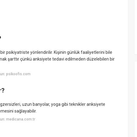
?
r psikiyatriste yönlendirilir. Kişinin günlük faaliyetlerini bile
ak şarttır çünkü anksiyete tedavi edilmeden düzelebilen bir
un: psikoofis.com
r?
zersizleri, uzun banyolar, yoga gibi teknikler anksiyete
emesini sağlayabilir.
un: medicana.com.tr