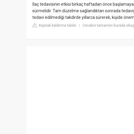
İlaç tedavisinin etkisi birkaç haftadan önce başlamaya
sürmelidir. Tam düzelme sağlandıktan sonrada tedaviy
tedavi edilmediği takdirde yıllarca sürerek, kişide önemli
Kaynak kaldırma talebi
Cevabın tamamını burada okuy
|