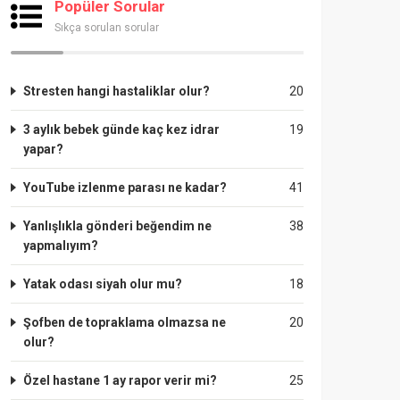
Popüler Sorular
Sıkça sorulan sorular
Stresten hangi hastaliklar olur?
20
3 aylık bebek günde kaç kez idrar
19
yapar?
YouTube izlenme parası ne kadar?
41
Yanlışlıkla gönderi beğendim ne
38
yapmalıyım?
Yatak odası siyah olur mu?
18
Şofben de topraklama olmazsa ne
20
olur?
Özel hastane 1 ay rapor verir mi?
25