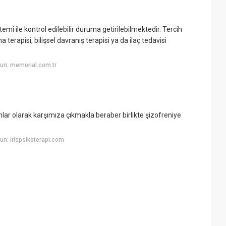
i ile kontrol edilebilir duruma getirilebilmektedir. Tercih
terapisi, bilişsel davranış terapisi ya da ilaç tedavisi
un: memorial.com.tr
unlar olarak karşımıza çıkmakla beraber birlikte şizofreniye
n: irispsikoterapi.com