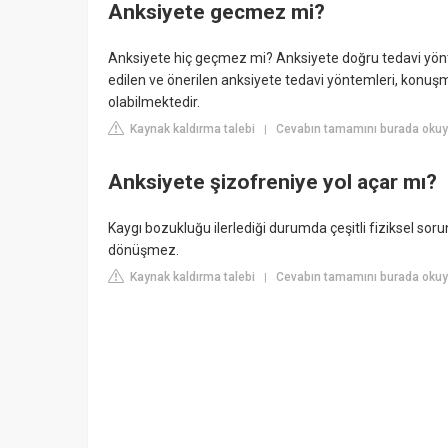
Anksiyete gecmez mi?
Anksiyete hiç geçmez mi? Anksiyete doğru tedavi yöntem
edilen ve önerilen anksiyete tedavi yöntemleri, konuşma 
olabilmektedir.
Kaynak kaldırma talebi
Cevabın tamamını burada okuy
|
Anksiyete şizofreniye yol açar mı?
Kaygı bozukluğu ilerlediği durumda çeşitli fiziksel sor
dönüşmez.
Kaynak kaldırma talebi
Cevabın tamamını burada okuyu
|