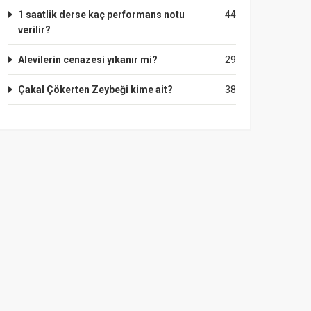
1 saatlik derse kaç performans notu
44
verilir?
Alevilerin cenazesi yıkanır mi?
29
Çakal Çökerten Zeybeği kime ait?
38