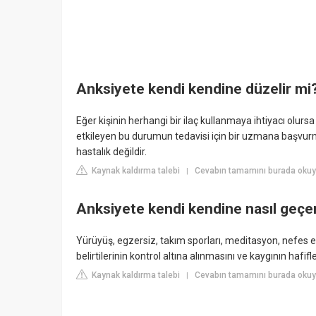
Anksiyete kendi kendine düzelir mi
Eğer kişinin herhangi bir ilaç kullanmaya ihtiyacı olursa bi
etkileyen bu durumun tedavisi için bir uzmana başvurm
hastalık değildir.
Kaynak kaldırma talebi
Cevabın tamamını burada okuy
|
Anksiyete kendi kendine nasıl geçe
Yürüyüş, egzersiz, takım sporları, meditasyon, nefes eg
belirtilerinin kontrol altına alınmasını ve kaygının hafifl
Kaynak kaldırma talebi
Cevabın tamamını burada okuy
|