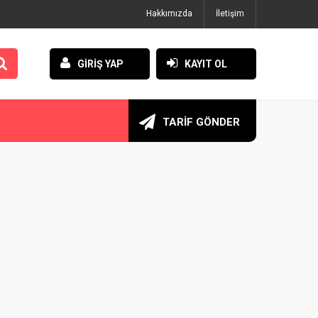
Hakkımızda
İletişim
GİRİŞ YAP
KAYIT OL
TARİF GÖNDER