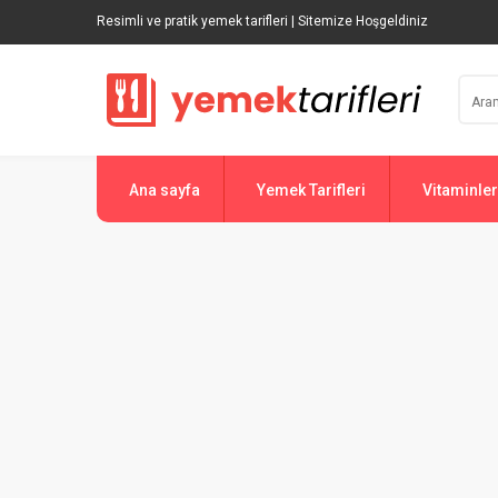
Resimli ve pratik yemek tarifleri | Sitemize Hoşgeldiniz
Ana sayfa
Yemek Tarifleri
Vitaminler