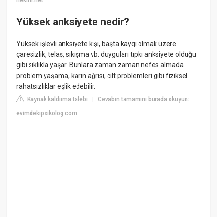
hekim.net
Yüksek anksiyete nedir?
Yüksek işlevli anksiyete kişi, başta kaygı olmak üzere
çaresizlik, telaş, sıkışma vb. duyguları tıpkı anksiyete olduğu
gibi sıklıkla yaşar. Bunlara zaman zaman nefes almada
problem yaşama, karın ağrısı, cilt problemleri gibi fiziksel
rahatsızlıklar eşlik edebilir.
Kaynak kaldırma talebi
Cevabın tamamını burada okuyun:
|
evimdekipsikolog.com