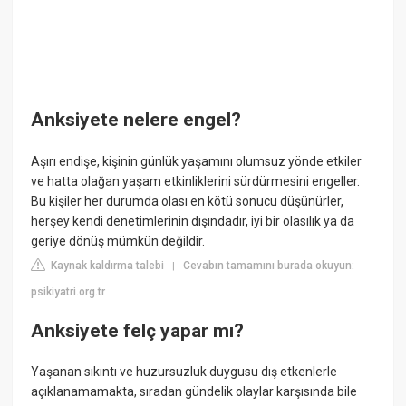
Anksiyete nelere engel?
Aşırı endişe, kişinin günlük yaşamını olumsuz yönde etkiler
ve hatta olağan yaşam etkinliklerini sürdürmesini engeller.
Bu kişiler her durumda olası en kötü sonucu düşünürler,
herşey kendi denetimlerinin dışındadır, iyi bir olasılık ya da
geriye dönüş mümkün değildir.
Kaynak kaldırma talebi
Cevabın tamamını burada okuyun:
|
psikiyatri.org.tr
Anksiyete felç yapar mı?
Yaşanan sıkıntı ve huzursuzluk duygusu dış etkenlerle
açıklanamamakta, sıradan gündelik olaylar karşısında bile