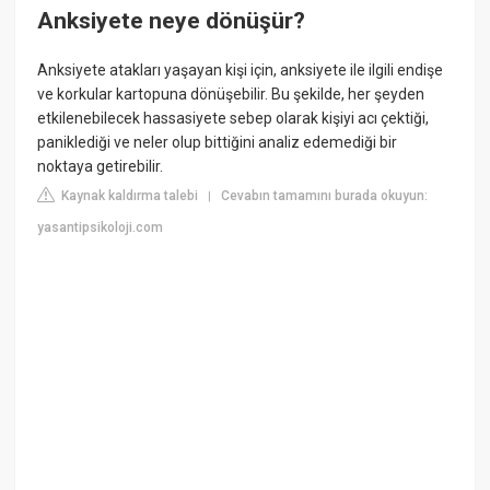
Anksiyete neye dönüşür?
Anksiyete atakları yaşayan kişi için, anksiyete ile ilgili endişe
ve korkular kartopuna dönüşebilir. Bu şekilde, her şeyden
etkilenebilecek hassasiyete sebep olarak kişiyi acı çektiği,
paniklediği ve neler olup bittiğini analiz edemediği bir
noktaya getirebilir.
Kaynak kaldırma talebi
Cevabın tamamını burada okuyun:
|
yasantipsikoloji.com