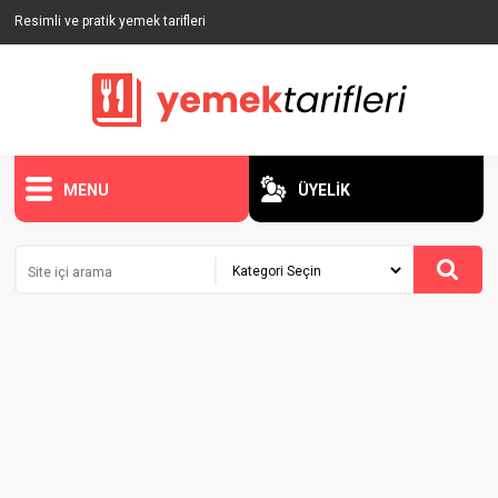
Resimli ve pratik yemek tarifleri
MENU
ÜYELİK