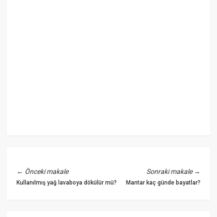
←
Önceki makale
Sonraki makale
→
Kullanılmış yağ lavaboya dökülür mü?
Mantar kaç günde bayatlar?