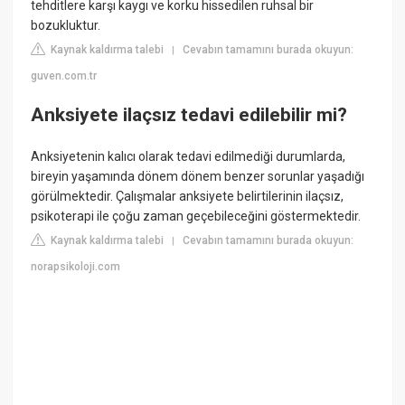
tehditlere karşı kaygı ve korku hissedilen ruhsal bir
bozukluktur.
Kaynak kaldırma talebi
Cevabın tamamını burada okuyun:
|
guven.com.tr
Anksiyete ilaçsız tedavi edilebilir mi?
Anksiyetenin kalıcı olarak tedavi edilmediği durumlarda,
bireyin yaşamında dönem dönem benzer sorunlar yaşadığı
görülmektedir. Çalışmalar anksiyete belirtilerinin ilaçsız,
psikoterapi ile çoğu zaman geçebileceğini göstermektedir.
Kaynak kaldırma talebi
Cevabın tamamını burada okuyun:
|
norapsikoloji.com