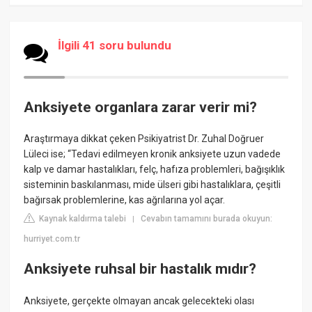
İlgili 41 soru bulundu
Anksiyete organlara zarar verir mi?
Araştırmaya dikkat çeken Psikiyatrist Dr. Zuhal Doğruer
Lüleci ise; “Tedavi edilmeyen kronik anksiyete uzun vadede
kalp ve damar hastalıkları, felç, hafıza problemleri, bağışıklık
sisteminin baskılanması, mide ülseri gibi hastalıklara, çeşitli
bağırsak problemlerine, kas ağrılarına yol açar.
Kaynak kaldırma talebi
Cevabın tamamını burada okuyun:
|
hurriyet.com.tr
Anksiyete ruhsal bir hastalık mıdır?
Anksiyete, gerçekte olmayan ancak gelecekteki olası