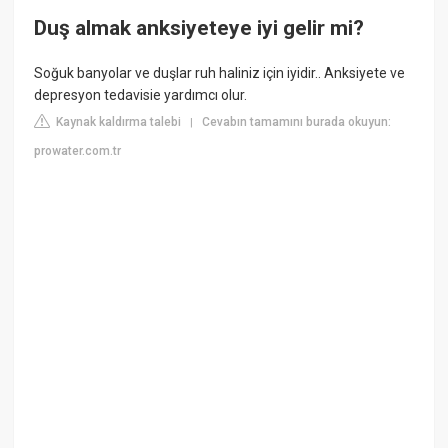
Duş almak anksiyeteye iyi gelir mi?
Soğuk banyolar ve duşlar ruh haliniz için iyidir.. Anksiyete ve
depresyon tedavisie yardımcı olur.
Kaynak kaldırma talebi
Cevabın tamamını burada okuyun:
|
prowater.com.tr