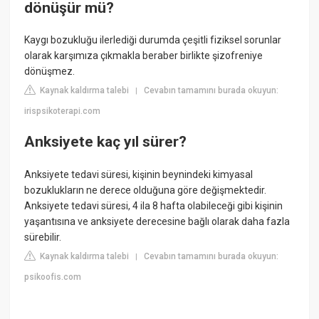
dönüşür mü?
Kaygı bozukluğu ilerlediği durumda çeşitli fiziksel sorunlar
olarak karşımıza çıkmakla beraber birlikte şizofreniye
dönüşmez.
Kaynak kaldırma talebi
Cevabın tamamını burada okuyun:
|
irispsikoterapi.com
Anksiyete kaç yıl sürer?
Anksiyete tedavi süresi, kişinin beynindeki kimyasal
bozuklukların ne derece olduğuna göre değişmektedir.
Anksiyete tedavi süresi, 4 ila 8 hafta olabileceği gibi kişinin
yaşantısına ve anksiyete derecesine bağlı olarak daha fazla
sürebilir.
Kaynak kaldırma talebi
Cevabın tamamını burada okuyun:
|
psikoofis.com