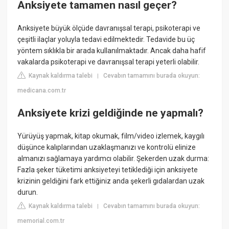
Anksiyete tamamen nasıl geçer?
Anksiyete büyük ölçüde davranışsal terapi, psikoterapi ve
çeşitli ilaçlar yoluyla tedavi edilmektedir. Tedavide bu üç
yöntem sıklıkla bir arada kullanılmaktadır. Ancak daha hafif
vakalarda psikoterapi ve davranışsal terapi yeterli olabilir.
Kaynak kaldırma talebi
Cevabın tamamını burada okuyun:
|
medicana.com.tr
Anksiyete krizi geldiğinde ne yapmalı?
Yürüyüş yapmak, kitap okumak, film/video izlemek, kaygılı
düşünce kalıplarından uzaklaşmanızı ve kontrolü elinize
almanızı sağlamaya yardımcı olabilir. Şekerden uzak durma:
Fazla şeker tüketimi anksiyeteyi tetiklediği için anksiyete
krizinin geldiğini fark ettiğiniz anda şekerli gıdalardan uzak
durun.
Kaynak kaldırma talebi
Cevabın tamamını burada okuyun:
|
memorial.com.tr