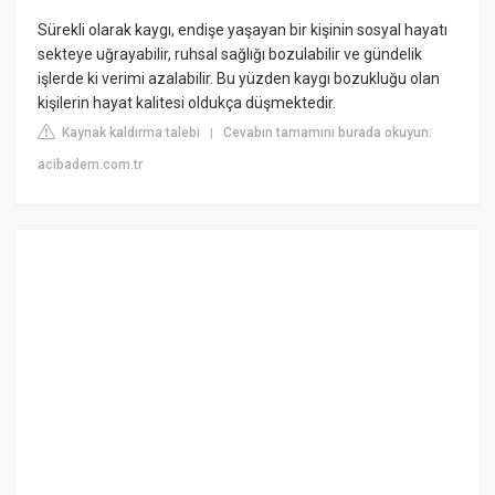
Sürekli olarak kaygı, endişe yaşayan bir kişinin sosyal hayatı
sekteye uğrayabilir, ruhsal sağlığı bozulabilir ve gündelik
işlerde ki verimi azalabilir. Bu yüzden kaygı bozukluğu olan
kişilerin hayat kalitesi oldukça düşmektedir.
Kaynak kaldırma talebi
Cevabın tamamını burada okuyun:
|
acibadem.com.tr