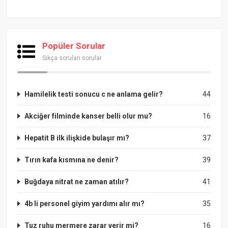
Popüler Sorular
Sıkça sorulan sorular
Hamilelik testi sonucu c ne anlama gelir?
44
Akciğer filminde kanser belli olur mu?
16
Hepatit B ilk ilişkide bulaşır mı?
37
Tırın kafa kısmına ne denir?
39
Buğdaya nitrat ne zaman atılır?
41
4b li personel giyim yardımı alır mı?
35
Tuz ruhu mermere zarar verir mi?
16