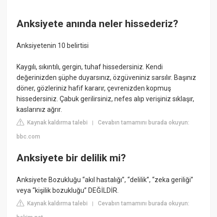
Anksiyete anında neler hissederiz?
Anksiyetenin 10 belirtisi
Kaygılı, sıkıntılı, gergin, tuhaf hissedersiniz. Kendi
değerinizden şüphe duyarsınız, özgüveniniz sarsılır. Başınız
döner, gözleriniz hafif kararır, çevrenizden kopmuş
hissedersiniz. Çabuk gerilirsiniz, nefes alıp verişiniz sıklaşır,
kaslarınız ağrır.
Kaynak kaldırma talebi
Cevabın tamamını burada okuyun:
|
bbc.com
Anksiyete bir delilik mi?
Anksiyete Bozukluğu “akıl hastalığı”, “delilik”, “zeka geriliği”
veya “kişilik bozukluğu” DEĞİLDİR.
Kaynak kaldırma talebi
Cevabın tamamını burada okuyun:
|