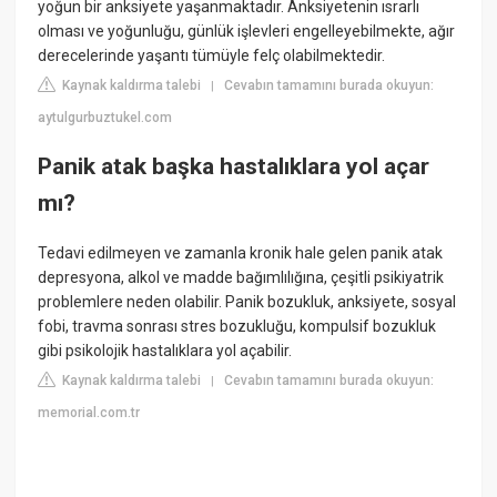
yoğun bir anksiyete yaşanmaktadır. Anksiyetenin ısrarlı
olması ve yoğunluğu, günlük işlevleri engelleyebilmekte, ağır
derecelerinde yaşantı tümüyle felç olabilmektedir.
Kaynak kaldırma talebi
Cevabın tamamını burada okuyun:
|
aytulgurbuztukel.com
Panik atak başka hastalıklara yol açar
mı?
Tedavi edilmeyen ve zamanla kronik hale gelen panik atak
depresyona, alkol ve madde bağımlılığına, çeşitli psikiyatrik
problemlere neden olabilir. Panik bozukluk, anksiyete, sosyal
fobi, travma sonrası stres bozukluğu, kompulsif bozukluk
gibi psikolojik hastalıklara yol açabilir.
Kaynak kaldırma talebi
Cevabın tamamını burada okuyun:
|
memorial.com.tr