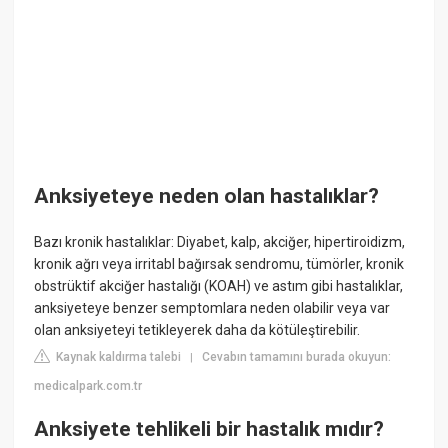
Anksiyeteye neden olan hastalıklar?
Bazı kronik hastalıklar: Diyabet, kalp, akciğer, hipertiroidizm,
kronik ağrı veya irritabl bağırsak sendromu, tümörler, kronik
obstrüktif akciğer hastalığı (KOAH) ve astım gibi hastalıklar,
anksiyeteye benzer semptomlara neden olabilir veya var
olan anksiyeteyi tetikleyerek daha da kötüleştirebilir.
Kaynak kaldırma talebi
Cevabın tamamını burada okuyun:
|
medicalpark.com.tr
Anksiyete tehlikeli bir hastalık mıdır?