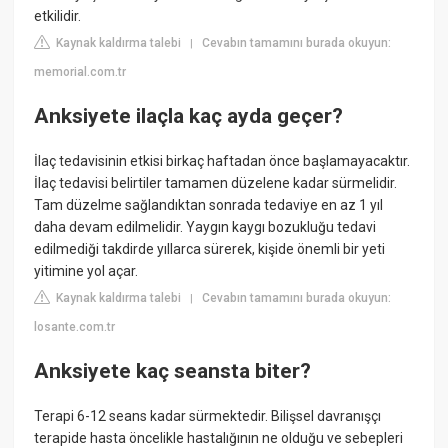
etkilidir.
Kaynak kaldırma talebi
Cevabın tamamını burada okuyun:
|
memorial.com.tr
Anksiyete ilaçla kaç ayda geçer?
İlaç tedavisinin etkisi birkaç haftadan önce başlamayacaktır.
İlaç tedavisi belirtiler tamamen düzelene kadar sürmelidir.
Tam düzelme sağlandıktan sonrada tedaviye en az 1 yıl
daha devam edilmelidir. Yaygın kaygı bozukluğu tedavi
edilmediği takdirde yıllarca sürerek, kişide önemli bir yeti
yitimine yol açar.
Kaynak kaldırma talebi
Cevabın tamamını burada okuyun:
|
losante.com.tr
Anksiyete kaç seansta biter?
Terapi 6-12 seans kadar sürmektedir. Bilişsel davranışçı
terapide hasta öncelikle hastalığının ne olduğu ve sebepleri