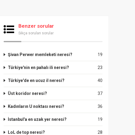
Benzer sorular
Sıkça sorulan sorular
Şivan Perwer memleketi neresi?
19
Türkiye'nin en pahalı ili neresi?
23
Türkiye'de en ucuz il neresi?
40
Üst koridor neresi?
37
Kadınların U noktası neresi?
36
İstanbul'a en uzak yer neresi?
19
LoL de top neresi?
28