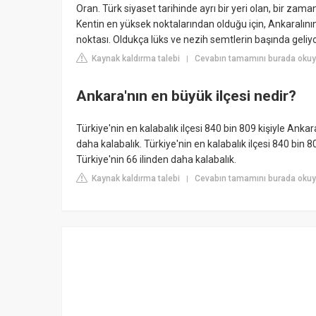
Oran. Türk siyaset tarihinde ayrı bir yeri olan, bir zaman
Kentin en yüksek noktalarından olduğu için, Ankaralının
noktası. Oldukça lüks ve nezih semtlerin başında geliyo
Kaynak kaldırma talebi
Cevabın tamamını burada okuy
|
Ankara'nın en büyük ilçesi nedir?
Türkiye'nin en kalabalık ilçesi 840 bin 809 kişiyle Ankar
daha kalabalık. Türkiye'nin en kalabalık ilçesi 840 bin 8
Türkiye'nin 66 ilinden daha kalabalık.
Kaynak kaldırma talebi
Cevabın tamamını burada okuy
|