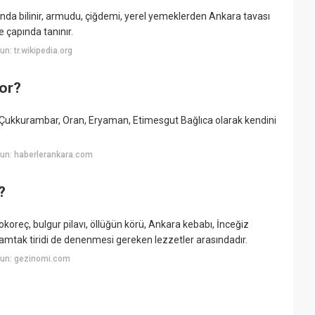
çapında bilinir, armudu, çiğdemi, yerel yemeklerden Ankara tavası
 çapında tanınır.
: tr.wikipedia.org
or?
, Çukkurambar, Oran, Eryaman, Etimesgut Bağlıca olarak kendini
un: haberlerankara.com
?
koreç, bulgur pilavı, öllüğün körü, Ankara kebabı, İnceğiz
tamtak tiridi de denenmesi gereken lezzetler arasındadır.
yun: gezinomi.com