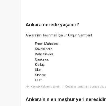
Ankara nerede yaşanır?
Ankara'nın Taşınmak İçin En Uygun Semtleri!
Emek Mahallesi.
Kavaklıdere.
Bahçelievler.
Çankaya.
Kızılay.
Ulus.
Sıhhiye.
Esat.
Kaynak kaldırma talebi
Cevabın tamamını burada oku
|
Ankara'nın en meşhur yeri neresidi