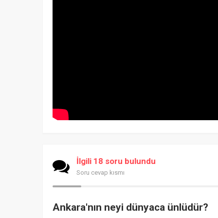
İlgili 18 soru bulundu
Soru cevap kısmı
Ankara'nın neyi dünyaca ünlüdür?