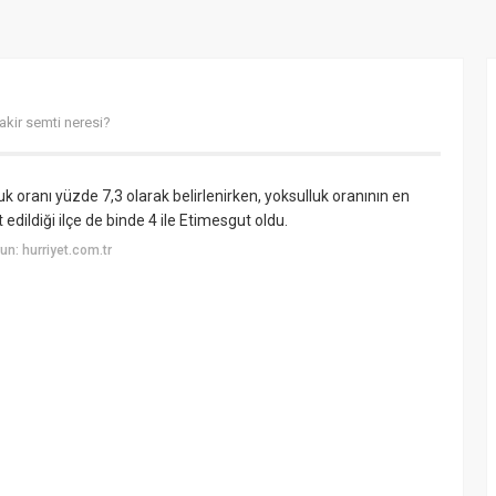
akir semti neresi?
 oranı yüzde 7,3 olarak belirlenirken, yoksulluk oranının en
 edildiği ilçe de binde 4 ile Etimesgut oldu.
n: hurriyet.com.tr