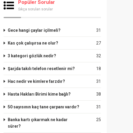
Popüler Sorular
Sıkça sorulan sorular
Gece hangi çaylar içilmeli?
31
Kas çok çalışırsa ne olur?
27
3 kategori gözlük nedir?
32
Şarjda takılı telefon resetlenir mi?
18
Hac nedir ve kimlere farzdır?
31
Hasta Hakları Birimi kime bağlı?
38
50 sayısının kaç tane çarpanı vardır?
31
Banka kartı çıkarmak ne kadar
25
sürer?