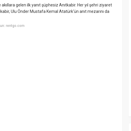
llara gelen ilk yanıt şüphesiz Anıtkabir. Her yıl şehri ziyaret
nıtkabir, Ulu Önder Mustafa Kemal Atatürk'ün anıt mezarını da
un: rentgo.com