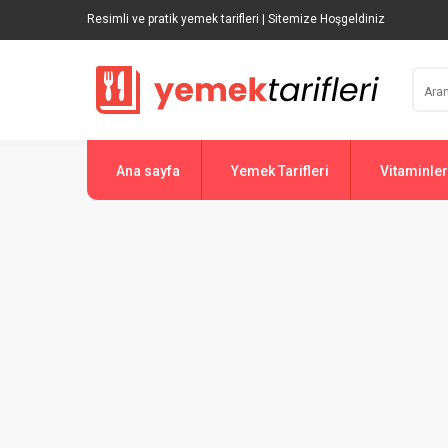
Resimli ve pratik yemek tarifleri | Sitemize Hoşgeldiniz
Ana sayfa
Yemek Tarifleri
Vitaminler