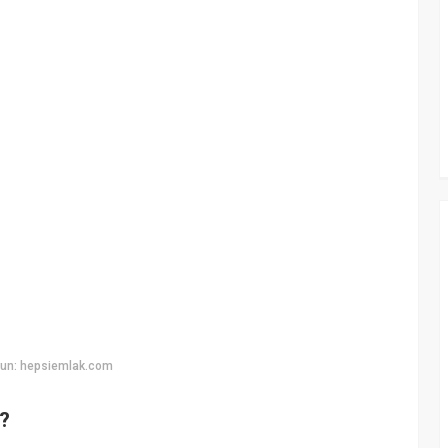
yun: hepsiemlak.com
r?