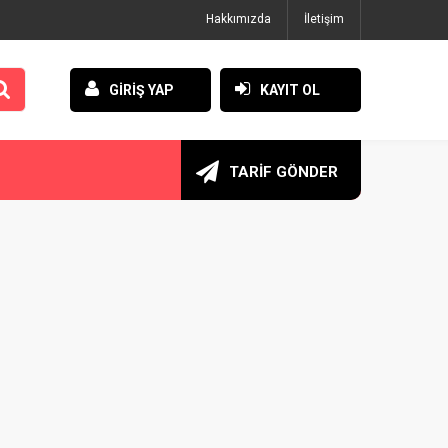
Hakkımızda
İletişim
GİRİŞ YAP
KAYIT OL
TARİF GÖNDER