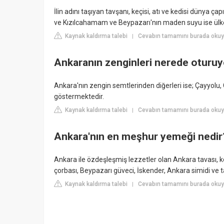
İlin adını taşıyan tavşanı, keçisi, atı ve kedisi dünya 
ve Kızılcahamam ve Beypazarı'nın maden suyu ise ülke
Kaynak kaldırma talebi
Cevabın tamamını burada okuyun
|
Ankaranın zenginleri nerede oturuy
Ankara'nın zengin semtlerinden diğerleri ise; Çayyolu
göstermektedir.
Kaynak kaldırma talebi
Cevabın tamamını burada okuy
|
Ankara'nın en meşhur yemeği nedir
Ankara ile özdeşleşmiş lezzetler olan Ankara tavası, ko
çorbası, Beypazarı güveci, İskender, Ankara simidi ve 
Kaynak kaldırma talebi
Cevabın tamamını burada oku
|