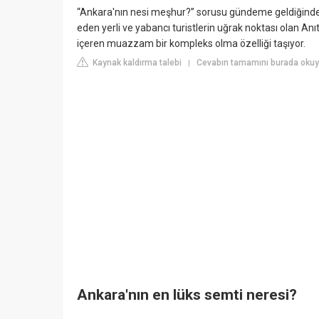
“Ankara'nın nesi meşhur?” sorusu gündeme geldiğinde akı
eden yerli ve yabancı turistlerin uğrak noktası olan A
içeren muazzam bir kompleks olma özelliği taşıyor.
Kaynak kaldırma talebi
Cevabın tamamını burada okuy
|
Ankara'nın en lüks semti neresi?