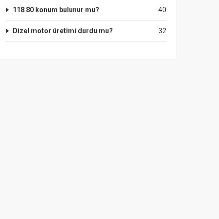
118 80 konum bulunur mu?
40
Dizel motor üretimi durdu mu?
32