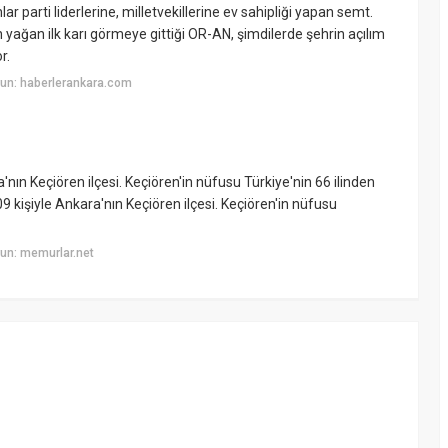
lar parti liderlerine, milletvekillerine ev sahipliği yapan semt.
 yağan ilk karı görmeye gittiği OR-AN, şimdilerde şehrin açılım
r.
un: haberlerankara.com
a'nın Keçiören ilçesi. Keçiören'in nüfusu Türkiye'nin 66 ilinden
09 kişiyle Ankara'nın Keçiören ilçesi. Keçiören'in nüfusu
un: memurlar.net