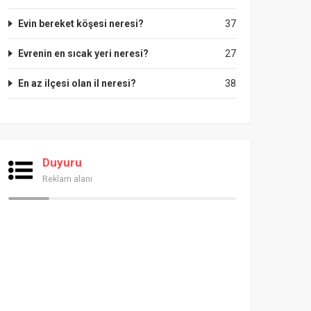
Evin bereket köşesi neresi?
37
Evrenin en sıcak yeri neresi?
27
En az ilçesi olan il neresi?
38
Duyuru
Reklam alanı