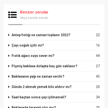
Benzer sorular
Sıkça sorulan sorular
Antep fıstığı ne zaman toplanır 2022?
22
Çayı soğuk içilir mi?
16
Fıstık ağacı suyu sever mi?
44
Pişmiş baklava dolapta kaç gün saklanır?
27
Baklavanın yağı ne zaman verilir?
45
Günde 2 ekmek yemek kilo aldırır mı?
20
Saat kaçtan sonra çay içilmemeli?
34
Baklavada tereyağ olur mu?
25