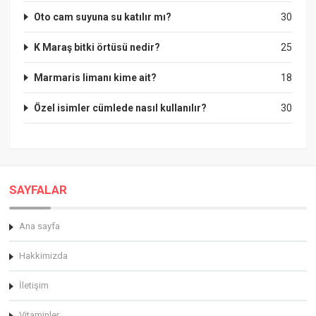
Oto cam suyuna su katılır mı?
30
K Maraş bitki örtüsü nedir?
25
Marmaris limanı kime ait?
18
Özel isimler cümlede nasıl kullanılır?
30
SAYFALAR
Ana sayfa
Hakkimizda
İletişim
Vitaminler