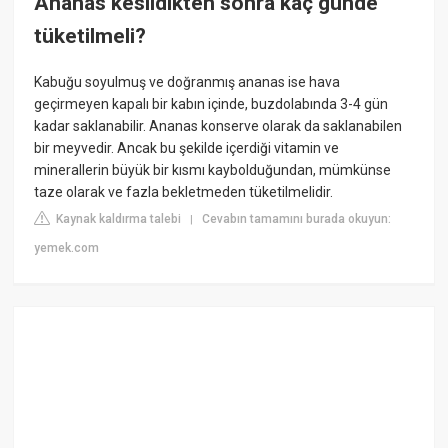
Ananas kesildikten sonra kaç günde
tüketilmeli?
Kabuğu soyulmuş ve doğranmış ananas ise hava
geçirmeyen kapalı bir kabın içinde, buzdolabında 3-4 gün
kadar saklanabilir. Ananas konserve olarak da saklanabilen
bir meyvedir. Ancak bu şekilde içerdiği vitamin ve
minerallerin büyük bir kısmı kaybolduğundan, mümkünse
taze olarak ve fazla bekletmeden tüketilmelidir.
Kaynak kaldırma talebi
Cevabın tamamını burada okuyun:
|
yemek.com