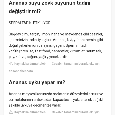
Ananas suyu zevk suyunun tadını
değiştirir mi?
SPERM TADINI ETKİLİYOR
Buğday çimi, tarçın, limon, nane ve maydanoz gibi besinler,
sperminizin tadını iyileştirir. Ananas, kivi, yaban mersini gibi
doğal şekerler için de aynısı geçerli. Spermin tadını
kötüleştiren ise, fast food, baharatlar, kırmızı et, sarımsak,
çay, kahve, soğan, yağlı yiyeceklerdir.
Kaynak kaldırma talebi
Cevabın tamamını burada okuyun:
|
ensonhaber.com
Ananas uyku yapar mı?
Ananas meyvesi kanınızda melatonin düzeylerini arttırır ve
bu melatoninin antioksidan kapasitesini yükselterek sağlıklı
şekilde uykuya geçmenize yarar.
Kaynak kaldırma talebi
Cevabın tamamını burada okuyun:
|