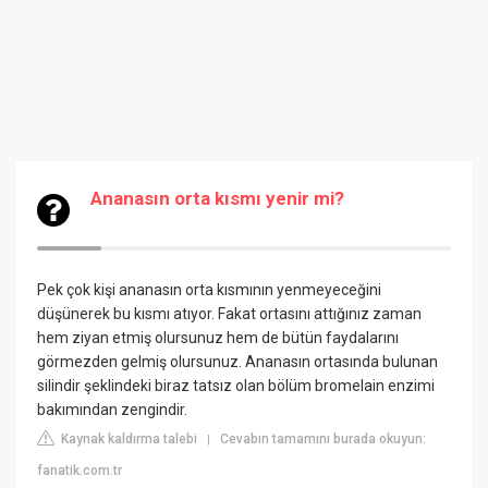
Ananasın orta kısmı yenir mi?
Pek çok kişi ananasın orta kısmının yenmeyeceğini
düşünerek bu kısmı atıyor. Fakat ortasını attığınız zaman
hem ziyan etmiş olursunuz hem de bütün faydalarını
görmezden gelmiş olursunuz. Ananasın ortasında bulunan
silindir şeklindeki biraz tatsız olan bölüm bromelain enzimi
bakımından zengindir.
Kaynak kaldırma talebi
Cevabın tamamını burada okuyun:
|
fanatik.com.tr