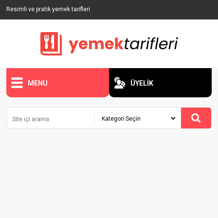
Resimli ve pratik yemek tarifleri
MENU
ÜYELİK