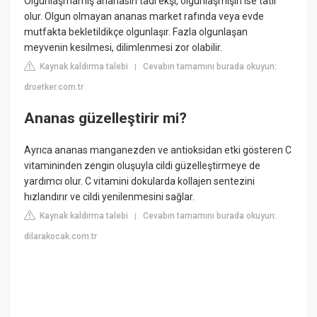
Olgunlaşmamış ananasın tadı ekşi, olgunlaşmışın ise tatlı
olur. Olgun olmayan ananas market rafında veya evde
mutfakta bekletildikçe olgunlaşır. Fazla olgunlaşan
meyvenin kesilmesi, dilimlenmesi zor olabilir.
Kaynak kaldırma talebi
Cevabın tamamını burada okuyun:
|
droetker.com.tr
Ananas güzelleştirir mi?
Ayrıca ananas manganezden ve antioksidan etki gösteren C
vitamininden zengin oluşuyla cildi güzelleştirmeye de
yardımcı olur. C vitamini dokularda kollajen sentezini
hızlandırır ve cildi yenilenmesini sağlar.
Kaynak kaldırma talebi
Cevabın tamamını burada okuyun:
|
dilarakocak.com.tr