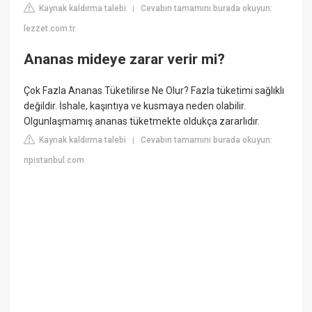
Kaynak kaldırma talebi
Cevabın tamamını burada okuyun:
|
lezzet.com.tr
Ananas mideye zarar verir mi?
Çok Fazla Ananas Tüketilirse Ne Olur? Fazla tüketimi sağlıklı
değildir. İshale, kaşıntıya ve kusmaya neden olabilir.
Olgunlaşmamış ananas tüketmekte oldukça zararlıdır.
Kaynak kaldırma talebi
Cevabın tamamını burada okuyun:
|
npistanbul.com