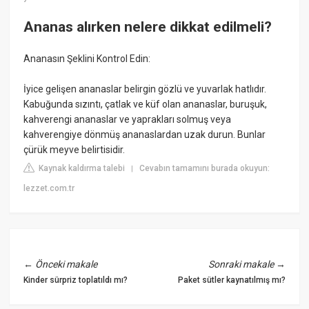
Ananas alırken nelere dikkat edilmeli?
Ananasın Şeklini Kontrol Edin:
İyice gelişen ananaslar belirgin gözlü ve yuvarlak hatlıdır.
Kabuğunda sızıntı, çatlak ve küf olan ananaslar, buruşuk,
kahverengi ananaslar ve yaprakları solmuş veya
kahverengiye dönmüş ananaslardan uzak durun. Bunlar
çürük meyve belirtisidir.
Kaynak kaldırma talebi
Cevabın tamamını burada okuyun:
|
lezzet.com.tr
←
Önceki makale
Sonraki makale
→
Kinder sürpriz toplatıldı mı?
Paket sütler kaynatılmış mı?