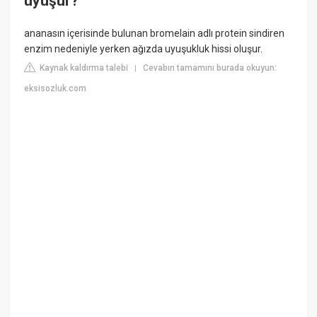
uyuşur?
ananasın içerisinde bulunan bromelain adlı protein sindiren
enzim nedeniyle yerken ağızda uyuşukluk hissi oluşur.
Kaynak kaldırma talebi
Cevabın tamamını burada okuyun:
|
eksisozluk.com