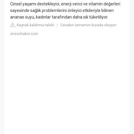
Cinsel yaşamı destekleyici, enerji verici ve vitamin değerleri
sayesinde sağlık problemlerini önleyici etkileriyle bilinen
ananas suyu, kadınlar tarafından daha sık tüketiliyor.
Kaynak kaldırma talebi
Cevabın tamamını burada okuyun:
|
ensonhaber.com