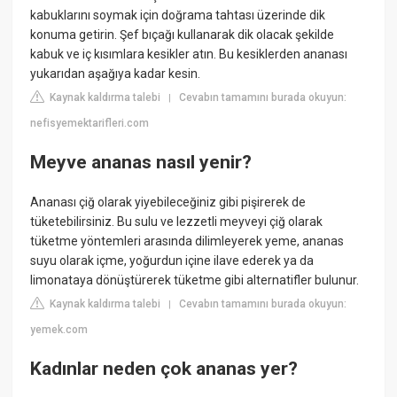
kabuklarını soymak için doğrama tahtası üzerinde dik
konuma getirin. Şef bıçağı kullanarak dik olacak şekilde
kabuk ve iç kısımlara kesikler atın. Bu kesiklerden ananası
yukarıdan aşağıya kadar kesin.
Kaynak kaldırma talebi
Cevabın tamamını burada okuyun:
|
nefisyemektarifleri.com
Meyve ananas nasıl yenir?
Ananası çiğ olarak yiyebileceğiniz gibi pişirerek de
tüketebilirsiniz. Bu sulu ve lezzetli meyveyi çiğ olarak
tüketme yöntemleri arasında dilimleyerek yeme, ananas
suyu olarak içme, yoğurdun içine ilave ederek ya da
limonataya dönüştürerek tüketme gibi alternatifler bulunur.
Kaynak kaldırma talebi
Cevabın tamamını burada okuyun:
|
yemek.com
Kadınlar neden çok ananas yer?