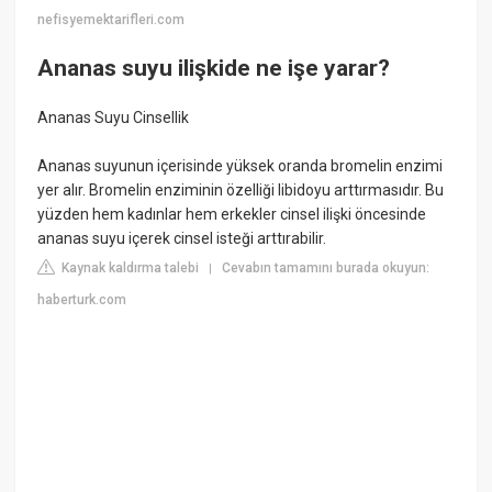
nefisyemektarifleri.com
Ananas suyu ilişkide ne işe yarar?
Ananas Suyu Cinsellik
Ananas suyunun içerisinde yüksek oranda bromelin enzimi
yer alır. Bromelin enziminin özelliği libidoyu arttırmasıdır. Bu
yüzden hem kadınlar hem erkekler cinsel ilişki öncesinde
ananas suyu içerek cinsel isteği arttırabilir.
Kaynak kaldırma talebi
Cevabın tamamını burada okuyun:
|
haberturk.com