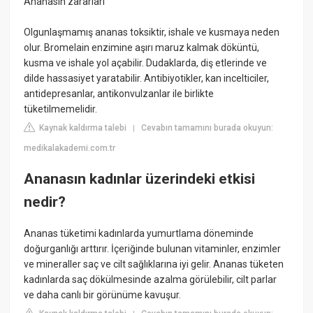
Ananasın zararları
Olgunlaşmamış ananas toksiktir, ishale ve kusmaya neden
olur. Bromelain enzimine aşırı maruz kalmak döküntü,
kusma ve ishale yol açabilir. Dudaklarda, diş etlerinde ve
dilde hassasiyet yaratabilir. Antibiyotikler, kan incelticiler,
antidepresanlar, antikonvulzanlar ile birlikte
tüketilmemelidir.
Kaynak kaldırma talebi
Cevabın tamamını burada okuyun:
|
medikalakademi.com.tr
Ananasın kadınlar üzerindeki etkisi
nedir?
Ananas tüketimi kadınlarda yumurtlama döneminde
doğurganlığı arttırır. İçeriğinde bulunan vitaminler, enzimler
ve mineraller saç ve cilt sağlıklarına iyi gelir. Ananas tüketen
kadınlarda saç dökülmesinde azalma görülebilir, cilt parlar
ve daha canlı bir görünüme kavuşur.