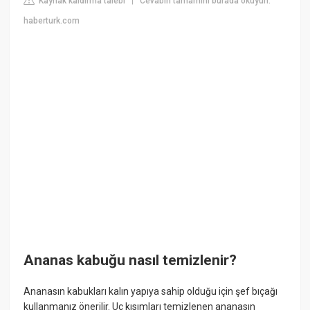
Kaynak kaldırma talebi
Cevabın tamamını burada okuyun:
|
haberturk.com
Ananas kabuğu nasıl temizlenir?
Ananasın kabukları kalın yapıya sahip olduğu için şef bıçağı
kullanmanız önerilir. Uç kısımları temizlenen ananasın