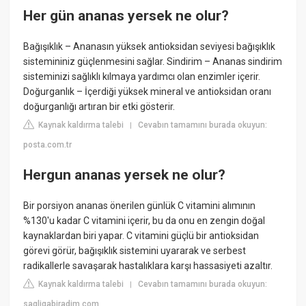
Her gün ananas yersek ne olur?
Bağışıklık – Ananasın yüksek antioksidan seviyesi bağışıklık
sistemininiz güçlenmesini sağlar. Sindirim – Ananas sindirim
sisteminizi sağlıklı kılmaya yardımcı olan enzimler içerir.
Doğurganlık – İçerdiği yüksek mineral ve antioksidan oranı
doğurganlığı artıran bir etki gösterir.
Kaynak kaldırma talebi
Cevabın tamamını burada okuyun:
|
posta.com.tr
Hergun ananas yersek ne olur?
Bir porsiyon ananas önerilen günlük C vitamini alımının
%130'u kadar C vitamini içerir, bu da onu en zengin doğal
kaynaklardan biri yapar. C vitamini güçlü bir antioksidan
görevi görür, bağışıklık sistemini uyararak ve serbest
radikallerle savaşarak hastalıklara karşı hassasiyeti azaltır.
Kaynak kaldırma talebi
Cevabın tamamını burada okuyun:
|
sagligabiradim.com