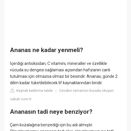
Ananas ne kadar yenmeli?
İçerdiği antioksidan, C vitamini, mineraller ve özellikle
vücuda su dengesi sağlaması açısından hafızanın canlı
tutulması için olmazsa olmaz bir besindir. Ananas, günde 2
dilim kadar tüketilebilecek lif kaynaklarından biridir.
Kaynak kaldırma talebi
Cevabın tamamını burada okuyun:
|
sabah.com.tr
Ananasın tadi neye benziyor?
Çam kozalağına benzediği için bu adı almıştır.