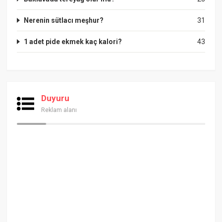
Nerenin sütlacı meşhur?
31
1 adet pide ekmek kaç kalori?
43
Duyuru
Reklam alanı