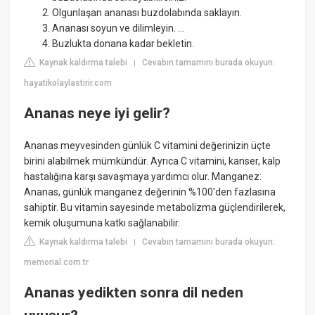
Olgunlaşan ananası buzdolabında saklayın.
Ananası soyun ve dilimleyin. ...
Buzlukta donana kadar bekletin.
Kaynak kaldırma talebi
Cevabın tamamını burada okuyun:
|
hayatikolaylastirir.com
Ananas neye iyi gelir?
Ananas meyvesinden günlük C vitamini değerinizin üçte
birini alabilmek mümkündür. Ayrıca C vitamini, kanser, kalp
hastalığına karşı savaşmaya yardımcı olur. Manganez:
Ananas, günlük manganez değerinin %100'den fazlasına
sahiptir. Bu vitamin sayesinde metabolizma güçlendirilerek,
kemik oluşumuna katkı sağlanabilir.
Kaynak kaldırma talebi
Cevabın tamamını burada okuyun:
|
memorial.com.tr
Ananas yedikten sonra dil neden