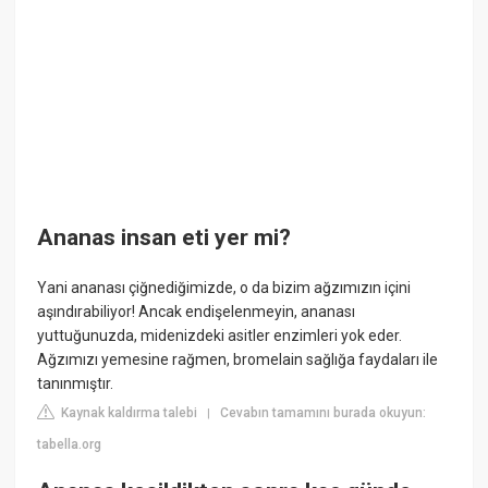
Ananas insan eti yer mi?
Yani ananası çiğnediğimizde, o da bizim ağzımızın içini
aşındırabiliyor! Ancak endişelenmeyin, ananası
yuttuğunuzda, midenizdeki asitler enzimleri yok eder.
Ağzımızı yemesine rağmen, bromelain sağlığa faydaları ile
tanınmıştır.
Kaynak kaldırma talebi
Cevabın tamamını burada okuyun:
|
tabella.org