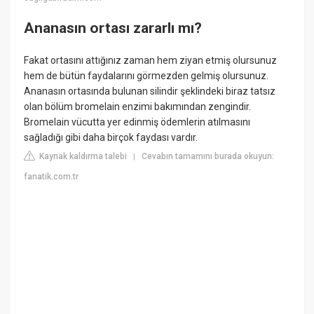
Ananasın ortası zararlı mı?
Fakat ortasını attığınız zaman hem ziyan etmiş olursunuz
hem de bütün faydalarını görmezden gelmiş olursunuz.
Ananasın ortasında bulunan silindir şeklindeki biraz tatsız
olan bölüm bromelain enzimi bakımından zengindir.
Bromelain vücutta yer edinmiş ödemlerin atılmasını
sağladığı gibi daha birçok faydası vardır.
Kaynak kaldırma talebi
Cevabın tamamını burada okuyun:
|
fanatik.com.tr