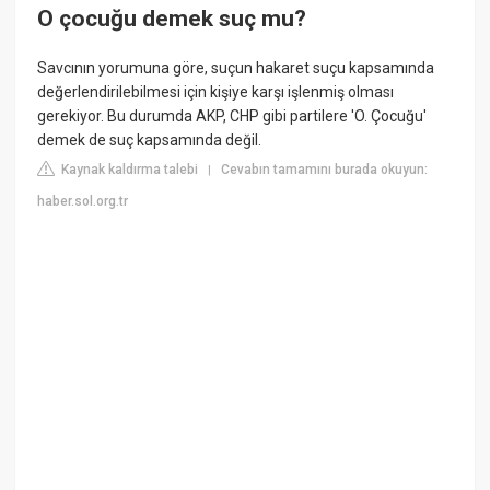
O çocuğu demek suç mu?
Savcının yorumuna göre, suçun hakaret suçu kapsamında
değerlendirilebilmesi için kişiye karşı işlenmiş olması
gerekiyor. Bu durumda AKP, CHP gibi partilere 'O. Çocuğu'
demek de suç kapsamında değil.
Kaynak kaldırma talebi
Cevabın tamamını burada okuyun:
|
haber.sol.org.tr