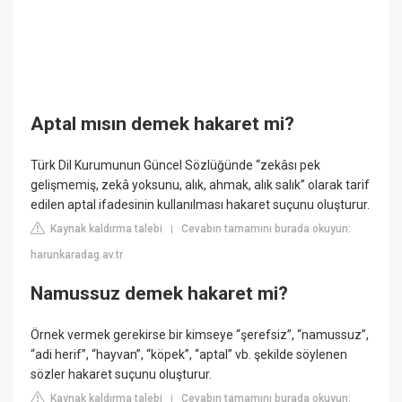
Aptal mısın demek hakaret mi?
Türk Dil Kurumunun Güncel Sözlüğünde “zekâsı pek
gelişmemiş, zekâ yoksunu, alık, ahmak, alık salık” olarak tarif
edilen aptal ifadesinin kullanılması hakaret suçunu oluşturur.
Kaynak kaldırma talebi
Cevabın tamamını burada okuyun:
|
harunkaradag.av.tr
Namussuz demek hakaret mi?
Örnek vermek gerekirse bir kimseye “şerefsiz”, “namussuz”,
“adi herif”, “hayvan”, “köpek”, “aptal” vb. şekilde söylenen
sözler hakaret suçunu oluşturur.
Kaynak kaldırma talebi
Cevabın tamamını burada okuyun:
|