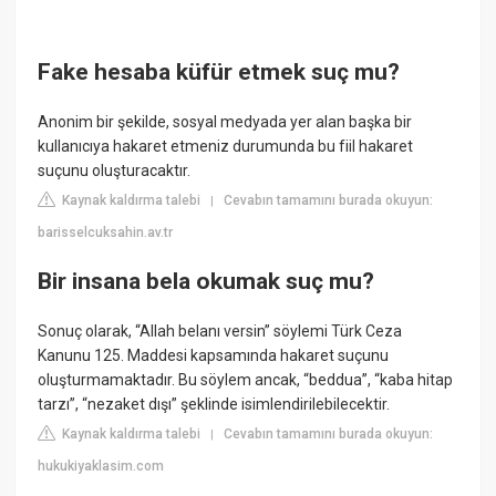
Fake hesaba küfür etmek suç mu?
Anonim bir şekilde, sosyal medyada yer alan başka bir
kullanıcıya hakaret etmeniz durumunda bu fiil hakaret
suçunu oluşturacaktır.
Kaynak kaldırma talebi
Cevabın tamamını burada okuyun:
|
barisselcuksahin.av.tr
Bir insana bela okumak suç mu?
Sonuç olarak, “Allah belanı versin” söylemi Türk Ceza
Kanunu 125. Maddesi kapsamında hakaret suçunu
oluşturmamaktadır. Bu söylem ancak, “beddua”, “kaba hitap
tarzı”, “nezaket dışı” şeklinde isimlendirilebilecektir.
Kaynak kaldırma talebi
Cevabın tamamını burada okuyun:
|
hukukiyaklasim.com