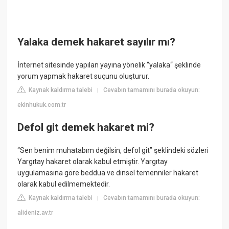
Yalaka demek hakaret sayılır mı?
İnternet sitesinde yapılan yayına yönelik “yalaka“ şeklinde
yorum yapmak hakaret suçunu oluşturur.
Kaynak kaldırma talebi
Cevabın tamamını burada okuyun:
|
ekinhukuk.com.tr
Defol git demek hakaret mi?
“Sen benim muhatabım değilsin, defol git” şeklindeki sözleri
Yargıtay hakaret olarak kabul etmiştir. Yargıtay
uygulamasına göre beddua ve dinsel temenniler hakaret
olarak kabul edilmemektedir.
Kaynak kaldırma talebi
Cevabın tamamını burada okuyun:
|
alideniz.av.tr