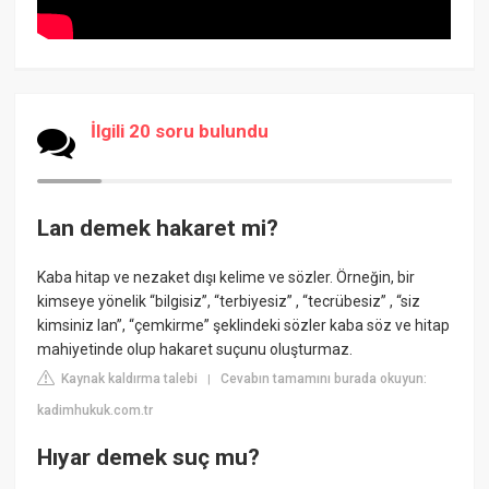
İlgili 20 soru bulundu
Lan demek hakaret mi?
Kaba hitap ve nezaket dışı kelime ve sözler. Örneğin, bir
kimseye yönelik “bilgisiz”, “terbiyesiz” , “tecrübesiz” , “siz
kimsiniz lan”, “çemkirme” şeklindeki sözler kaba söz ve hitap
mahiyetinde olup hakaret suçunu oluşturmaz.
Kaynak kaldırma talebi
Cevabın tamamını burada okuyun:
|
kadimhukuk.com.tr
Hıyar demek suç mu?