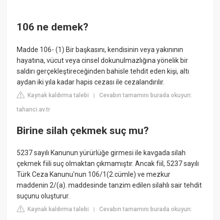
106 ne demek?
Madde 106- (1) Bir başkasını, kendisinin veya yakınının
hayatına, vücut veya cinsel dokunulmazlığına yönelik bir
saldırı gerçekleştireceğinden bahisle tehdit eden kişi, altı
aydan iki yıla kadar hapis cezası ile cezalandırılır.
Kaynak kaldırma talebi
Cevabın tamamını burada okuyun:
|
tahanci.av.tr
Birine silah çekmek suç mu?
5237 sayılı Kanunun yürürlüğe girmesi ile kavgada silah
çekmek fiili suç olmaktan çıkmamıştır. Ancak fiil, 5237 sayılı
Türk Ceza Kanunu'nun 106/1(2.cümle) ve mezkur
maddenin 2/(a). maddesinde tanzim edilen silahlı sair tehdit
suçunu oluşturur.
Kaynak kaldırma talebi
Cevabın tamamını burada okuyun:
|