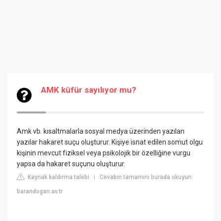
AMK küfür sayılıyor mu?
Amk vb. kısaltmalarla sosyal medya üzerinden yazılan
yazılar hakaret suçu oluşturur. Kişiye isnat edilen somut olgu
kişinin mevcut fiziksel veya psikolojik bir özelliğine vurgu
yapsa da hakaret suçunu oluşturur.
Kaynak kaldırma talebi
Cevabın tamamını burada okuyun:
|
barandogan.av.tr