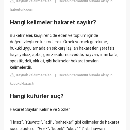
Kaynak kaldırma talebi
Cevabın tamamını burada okuyun:
|
haberturk.com
Hangi kelimeler hakaret sayılır?
Bu kelimeler, kişiyi rencide eden ve toplum içinde
değersizleştiren kelimelerdir. Örnek vermek gerekirse,
hukuki uygulamada en sık karşılaşılan hakaretler; şerefsiz,
haysiyetsiz, aptal, geri zekâlı, müsvedde, hayvan, man kafa,
spastik, deli, aklı kıt, gibi kelimeler hakaret sayılan
kelimelerdir.
Kaynak kaldırma talebi
Cevabın tamamını burada okuyun:
|
kucukokka.av.tr
Hangi küfürler suç?
Hakaret Sayılan Kelime ve Sözler
“Hırsız”, “rüşvetçi”, “adi” , “sahtekar” gibi kelimeler de hakaret
suçu oluşturur. “Eşek”, “köpek”, “öküz” “it” vb. hayvan