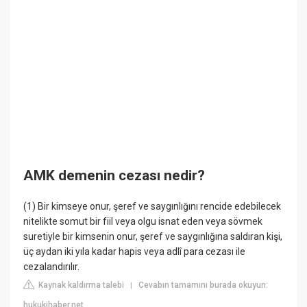
AMK demenin cezası nedir?
(1) Bir kimseye onur, şeref ve saygınlığını rencide edebilecek
nitelikte somut bir fiil veya olgu isnat eden veya sövmek
suretiyle bir kimsenin onur, şeref ve saygınlığına saldıran kişi,
üç aydan iki yıla kadar hapis veya adlî para cezası ile
cezalandırılır.
Kaynak kaldırma talebi
Cevabın tamamını burada okuyun:
|
hukukihaber.net