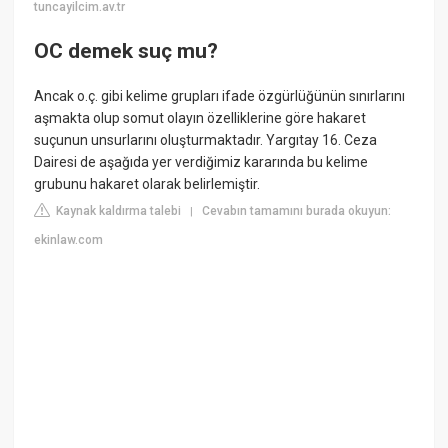
tuncayilcim.av.tr
OC demek suç mu?
Ancak o.ç. gibi kelime grupları ifade özgürlüğünün sınırlarını
aşmakta olup somut olayın özelliklerine göre hakaret
suçunun unsurlarını oluşturmaktadır. Yargıtay 16. Ceza
Dairesi de aşağıda yer verdiğimiz kararında bu kelime
grubunu hakaret olarak belirlemiştir.
Kaynak kaldırma talebi
Cevabın tamamını burada okuyun:
|
ekinlaw.com