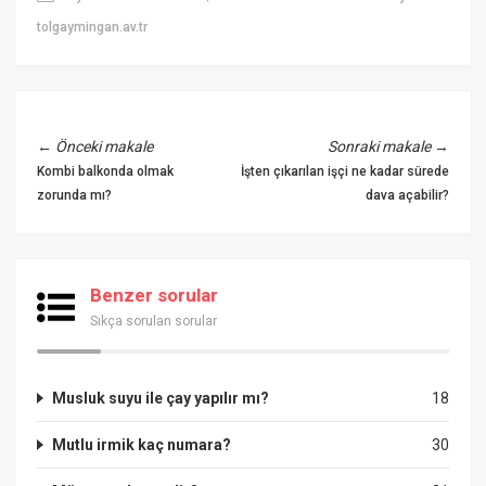
tolgaymingan.av.tr
←
Önceki makale
Sonraki makale
→
Kombi balkonda olmak
İşten çıkarılan işçi ne kadar sürede
zorunda mı?
dava açabilir?
Benzer sorular
Sıkça sorulan sorular
Musluk suyu ile çay yapılır mı?
18
Mutlu irmik kaç numara?
30