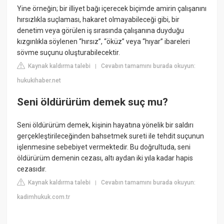
Yine örneğin; bir illiyet bağı içerecek biçimde amirin çalışanını
hırsızlıkla suçlaması, hakaret olmayabileceği gibi, bir
denetim veya görülen iş sırasında çalışanına duyduğu
kızgınlıkla söylenen “hırsız”, “öküz” veya “hıyar” ibareleri
sövme suçunu oluşturabilecektir.
Kaynak kaldırma talebi
Cevabın tamamını burada okuyun:
|
hukukihaber.net
Seni öldürürüm demek suç mu?
Seni öldürürüm demek, kişinin hayatına yönelik bir saldırı
gerçekleştirileceğinden bahsetmek sureti ile tehdit suçunun
işlenmesine sebebiyet vermektedir. Bu doğrultuda, seni
öldürürüm demenin cezası, altı aydan iki yıla kadar hapis
cezasıdır.
Kaynak kaldırma talebi
Cevabın tamamını burada okuyun:
|
kadimhukuk.com.tr