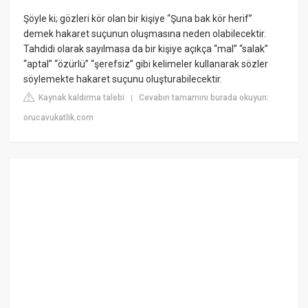
Şöyle ki; gözleri kör olan bir kişiye “Şuna bak kör herif”
demek hakaret suçunun oluşmasına neden olabilecektir.
Tahdidi olarak sayılmasa da bir kişiye açıkça “mal” “salak”
“aptal” “özürlü” “şerefsiz” gibi kelimeler kullanarak sözler
söylemekte hakaret suçunu oluşturabilecektir.
Kaynak kaldırma talebi
Cevabın tamamını burada okuyun:
|
orucavukatlik.com