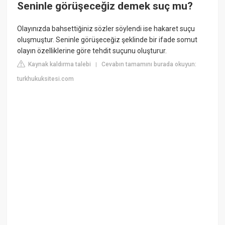
Seninle görüşeceğiz demek suç mu?
Olayınızda bahsettiğiniz sözler söylendi ise hakaret suçu
oluşmuştur. Seninle görüşeceğiz şeklinde bir ifade somut
olayın özelliklerine göre tehdit suçunu oluşturur.
Kaynak kaldırma talebi
Cevabın tamamını burada okuyun:
|
turkhukuksitesi.com