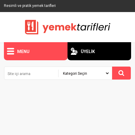
Resimli ve pratik yemek tarifleri
MENU
ÜYELİK