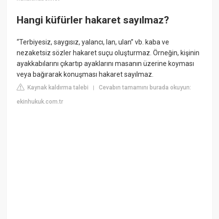
Hangi küfürler hakaret sayılmaz?
“Terbiyesiz, saygısız, yalancı, lan, ulan” vb. kaba ve
nezaketsiz sözler hakaret suçu oluşturmaz. Örneğin, kişinin
ayakkabılarını çıkartıp ayaklarını masanın üzerine koyması
veya bağırarak konuşması hakaret sayılmaz.
Kaynak kaldırma talebi
Cevabın tamamını burada okuyun:
|
ekinhukuk.com.tr