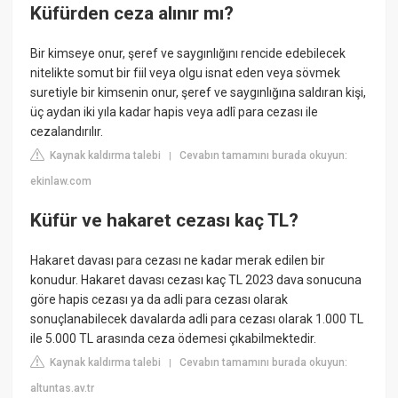
Küfürden ceza alınır mı?
Bir kimseye onur, şeref ve saygınlığını rencide edebilecek
nitelikte somut bir fiil veya olgu isnat eden veya sövmek
suretiyle bir kimsenin onur, şeref ve saygınlığına saldıran kişi,
üç aydan iki yıla kadar hapis veya adlî para cezası ile
cezalandırılır.
Kaynak kaldırma talebi
Cevabın tamamını burada okuyun:
|
ekinlaw.com
Küfür ve hakaret cezası kaç TL?
Hakaret davası para cezası ne kadar merak edilen bir
konudur. Hakaret davası cezası kaç TL 2023 dava sonucuna
göre hapis cezası ya da adli para cezası olarak
sonuçlanabilecek davalarda adli para cezası olarak 1.000 TL
ile 5.000 TL arasında ceza ödemesi çıkabilmektedir.
Kaynak kaldırma talebi
Cevabın tamamını burada okuyun:
|
altuntas.av.tr