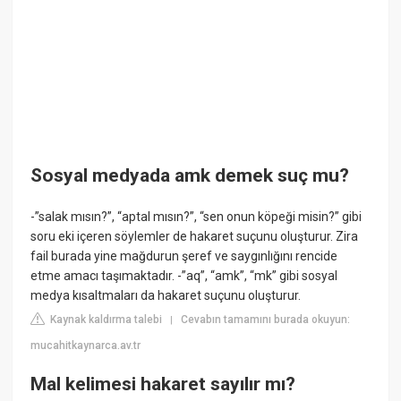
Sosyal medyada amk demek suç mu?
-”salak mısın?”, “aptal mısın?”, “sen onun köpeği misin?” gibi
soru eki içeren söylemler de hakaret suçunu oluşturur. Zira
fail burada yine mağdurun şeref ve saygınlığını rencide
etme amacı taşımaktadır. -”aq”, “amk”, “mk” gibi sosyal
medya kısaltmaları da hakaret suçunu oluşturur.
Kaynak kaldırma talebi
Cevabın tamamını burada okuyun:
|
mucahitkaynarca.av.tr
Mal kelimesi hakaret sayılır mı?