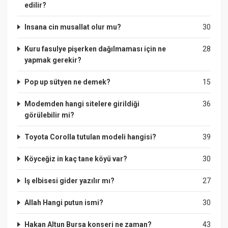
edilir?
Insana cin musallat olur mu?
30
Kuru fasulye pişerken dağılmaması için ne
28
yapmak gerekir?
Pop up sütyen ne demek?
15
Modemden hangi sitelere girildiği
36
görülebilir mi?
Toyota Corolla tutulan modeli hangisi?
39
Köyceğiz in kaç tane köyü var?
30
Iş elbisesi gider yazılır mı?
27
Allah Hangi putun ismi?
30
Hakan Altun Bursa konseri ne zaman?
43