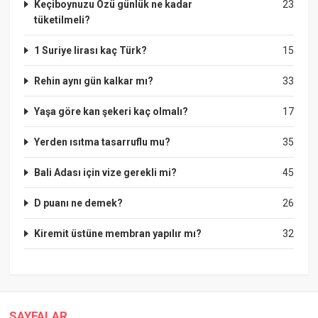
Keçiboynuzu Özü günlük ne kadar
23
tüketilmeli?
1 Suriye lirası kaç Türk?
15
Rehin aynı gün kalkar mı?
33
Yaşa göre kan şekeri kaç olmalı?
17
Yerden ısıtma tasarruflu mu?
35
Bali Adası için vize gerekli mi?
45
D puanı ne demek?
26
Kiremit üstüne membran yapılır mı?
32
SAYFALAR