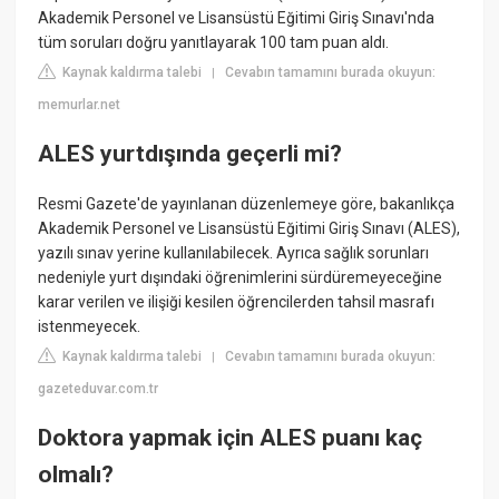
Akademik Personel ve Lisansüstü Eğitimi Giriş Sınavı'nda
tüm soruları doğru yanıtlayarak 100 tam puan aldı.
Kaynak kaldırma talebi
Cevabın tamamını burada okuyun:
|
memurlar.net
ALES yurtdışında geçerli mi?
Resmi Gazete'de yayınlanan düzenlemeye göre, bakanlıkça
Akademik Personel ve Lisansüstü Eğitimi Giriş Sınavı (ALES),
yazılı sınav yerine kullanılabilecek. Ayrıca sağlık sorunları
nedeniyle yurt dışındaki öğrenimlerini sürdüremeyeceğine
karar verilen ve ilişiği kesilen öğrencilerden tahsil masrafı
istenmeyecek.
Kaynak kaldırma talebi
Cevabın tamamını burada okuyun:
|
gazeteduvar.com.tr
Doktora yapmak için ALES puanı kaç
olmalı?