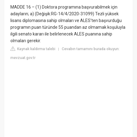
MADDE 16 – (1) Doktora programına başvurabilmek için
adayların; a) (Değişik:RG-14/4/2020-31099) Tezli yüksek
lisans diplomasına sahip olmaları ve ALES'ten başvurduğu
programın puan türünde 55 puandan az olmamak koşuluyla
ilgili senato kararı ile belirlenecek ALES puanına sahip
olmaları gerekir.
Kaynak kaldırma talebi
Cevabın tamamını burada okuyun:
|
mevzuat.gov.tr