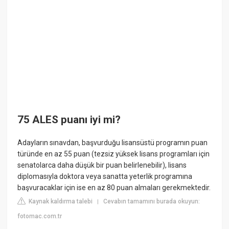
75 ALES puanı iyi mi?
Adayların sınavdan, başvurduğu lisansüstü programın puan
türünde en az 55 puan (tezsiz yüksek lisans programları için
senatolarca daha düşük bir puan belirlenebilir), lisans
diplomasıyla doktora veya sanatta yeterlik programına
başvuracaklar için ise en az 80 puan almaları gerekmektedir.
Kaynak kaldırma talebi
Cevabın tamamını burada okuyun:
|
fotomac.com.tr