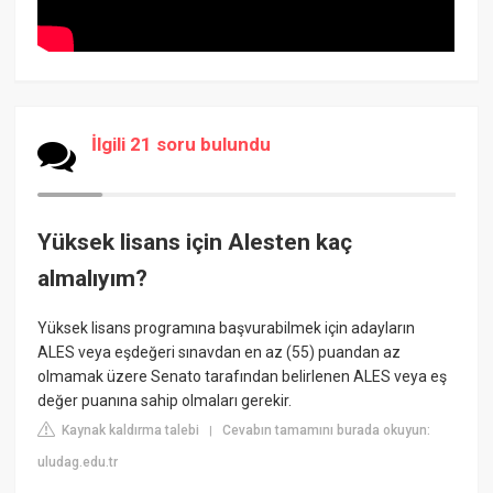
İlgili 21 soru bulundu
Yüksek lisans için Alesten kaç
almalıyım?
Yüksek lisans programına başvurabilmek için adayların
ALES veya eşdeğeri sınavdan en az (55) puandan az
olmamak üzere Senato tarafından belirlenen ALES veya eş
değer puanına sahip olmaları gerekir.
Kaynak kaldırma talebi
Cevabın tamamını burada okuyun:
|
uludag.edu.tr