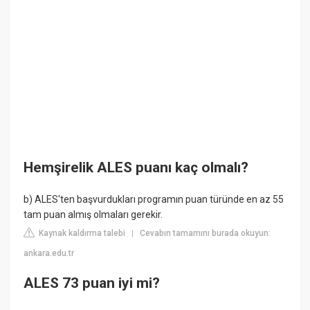
Hemşirelik ALES puanı kaç olmalı?
b) ALES'ten başvurdukları programın puan türünde en az 55
tam puan almış olmaları gerekir.
Kaynak kaldırma talebi
Cevabın tamamını burada okuyun:
|
ankara.edu.tr
ALES 73 puan iyi mi?