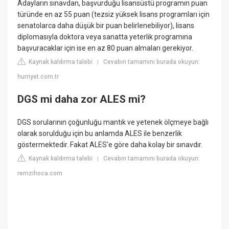
Adayların sınavdan, başvurduğu lisansüstü programın puan
türünde en az 55 puan (tezsiz yüksek lisans programları için
senatolarca daha düşük bir puan belirlenebiliyor), lisans
diplomasıyla doktora veya sanatta yeterlik programına
başvuracaklar için ise en az 80 puan almaları gerekiyor.
Kaynak kaldırma talebi
Cevabın tamamını burada okuyun:
|
hurriyet.com.tr
DGS mi daha zor ALES mi?
DGS sorularının çoğunluğu mantık ve yetenek ölçmeye bağlı
olarak sorulduğu için bu anlamda ALES ile benzerlik
göstermektedir. Fakat ALES'e göre daha kolay bir sınavdır.
Kaynak kaldırma talebi
Cevabın tamamını burada okuyun:
|
remzihoca.com