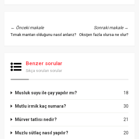
←
Önceki makale
Sonraki makale
→
Tırnak mantarı olduğunu nasıl anlarız?
Oksijen fazla olursa ne olur?
Benzer sorular
Sıkça sorulan sorular
Musluk suyu ile çay yapılır mı?
18
Mutlu irmik kaç numara?
30
Mürver tatlısı nedir?
21
Muzlu sütlaç nasıl yapılır?
20