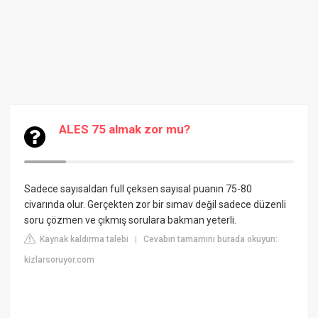
ALES 75 almak zor mu?
Sadece sayısaldan full çeksen sayısal puanın 75-80
civarında olur. Gerçekten zor bir sımav değil sadece düzenli
soru çözmen ve çıkmış sorulara bakman yeterli.
Kaynak kaldırma talebi
Cevabın tamamını burada okuyun:
|
kizlarsoruyor.com