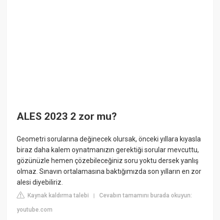
ALES 2023 2 zor mu?
Geometri sorularına değinecek olursak, önceki yıllara kıyasla
biraz daha kalem oynatmanızın gerektiği sorular mevcuttu,
gözünüzle hemen çözebileceğiniz soru yoktu dersek yanlış
olmaz. Sınavın ortalamasına baktığımızda son yılların en zor
alesi diyebiliriz.
Kaynak kaldırma talebi
Cevabın tamamını burada okuyun:
|
youtube.com