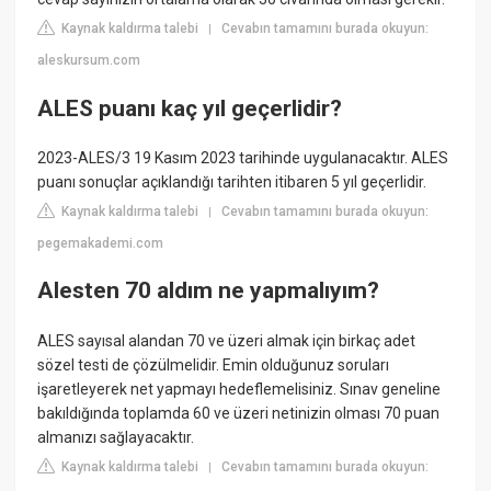
Kaynak kaldırma talebi
Cevabın tamamını burada okuyun:
|
aleskursum.com
ALES puanı kaç yıl geçerlidir?
2023-ALES/3 19 Kasım 2023 tarihinde uygulanacaktır. ALES
puanı sonuçlar açıklandığı tarihten itibaren 5 yıl geçerlidir.
Kaynak kaldırma talebi
Cevabın tamamını burada okuyun:
|
pegemakademi.com
Alesten 70 aldım ne yapmalıyım?
ALES sayısal alandan 70 ve üzeri almak için birkaç adet
sözel testi de çözülmelidir. Emin olduğunuz soruları
işaretleyerek net yapmayı hedeflemelisiniz. Sınav geneline
bakıldığında toplamda 60 ve üzeri netinizin olması 70 puan
almanızı sağlayacaktır.
Kaynak kaldırma talebi
Cevabın tamamını burada okuyun:
|