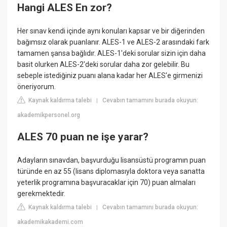
Hangi ALES En zor?
Her sınav kendi içinde aynı konuları kapsar ve bir diğerinden
bağımsız olarak puanlanır. ALES-1 ve ALES-2 arasındaki fark
tamamen şansa bağlıdır. ALES-1'deki sorular sizin için daha
basit olurken ALES-2'deki sorular daha zor gelebilir. Bu
sebeple istediğiniz puanı alana kadar her ALES'e girmenizi
öneriyorum.
Kaynak kaldırma talebi
Cevabın tamamını burada okuyun:
|
akademikpersonel.org
ALES 70 puan ne işe yarar?
Adayların sınavdan, başvurduğu lisansüstü programın puan
türünde en az 55 (lisans diplomasıyla doktora veya sanatta
yeterlik programına başvuracaklar için 70) puan almaları
gerekmektedir.
Kaynak kaldırma talebi
Cevabın tamamını burada okuyun:
|
akademikakademi.com