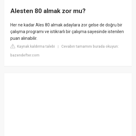
Alesten 80 almak zor mu?
Her ne kadar Ales 80 almak adaylara zor gelse de doğru bir
çalışma programı ve istikrarlı bir çalışma sayesinde istenilen
puan alınabilir.
Kaynak kaldırma talebi
Cevabın tamamını burada okuyun:
|
bazendefter.com