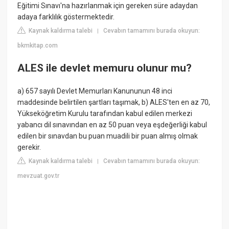
Eğitimi Sınavı'na hazırlanmak için gereken süre adaydan
adaya farklılık göstermektedir.
Kaynak kaldırma talebi
Cevabın tamamını burada okuyun:
|
bkmkitap.com
ALES ile devlet memuru olunur mu?
a) 657 sayılı Devlet Memurları Kanununun 48 inci
maddesinde belirtilen şartları taşımak, b) ALES'ten en az 70,
Yükseköğretim Kurulu tarafından kabul edilen merkezi
yabancı dil sınavından en az 50 puan veya eşdeğerliği kabul
edilen bir sınavdan bu puan muadili bir puan almış olmak
gerekir.
Kaynak kaldırma talebi
Cevabın tamamını burada okuyun:
|
mevzuat.gov.tr