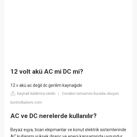
12 volt akü AC mi DC mi?
12 v akü ac değil dc gerilim kaynağıdır.
Kaynak kaldırma talebi
Cevabın tamamını burada okuyun:
|
kontrolkalemi.com
AC ve DC nerelerde kullanılır?
Beyaz eşya, ticari ekipmanlar ve konut elektrik sistemlerinde
AC kullanımı yüksek direnç ve enerji kapsamında uygundur.