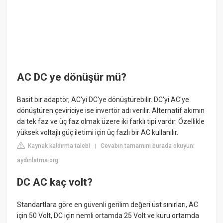
AC DC ye dönüşür mü?
Basit bir adaptör, AC'yi DC'ye dönüştürebilir. DC'yi AC'ye
dönüştüren çeviriciye ise invertör adı verilir. Alternatif akımın
da tek faz ve üç faz olmak üzere iki farklı tipi vardır. Özellikle
yüksek voltajlı güç iletimi için üç fazlı bir AC kullanılır.
Kaynak kaldırma talebi
Cevabın tamamını burada okuyun:
|
aydinlatma.org
DC AC kaç volt?
Standartlara göre en güvenli gerilim değeri üst sınırları, AC
için 50 Volt, DC için nemli ortamda 25 Volt ve kuru ortamda