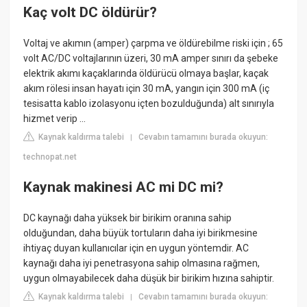
Kaç volt DC öldürür?
Voltaj ve akımın (amper) çarpma ve öldürebilme riski için ; 65
volt AC/DC voltajlarının üzeri, 30 mA amper sınırı da şebeke
elektrik akımı kaçaklarında öldürücü olmaya başlar, kaçak
akım rölesi insan hayatı için 30 mA, yangın için 300 mA (iç
tesisatta kablo izolasyonu içten bozulduğunda) alt sınırıyla
hizmet verip ...
Kaynak kaldırma talebi
Cevabın tamamını burada okuyun:
|
technopat.net
Kaynak makinesi AC mi DC mi?
DC kaynağı daha yüksek bir birikim oranına sahip
olduğundan, daha büyük tortuların daha iyi birikmesine
ihtiyaç duyan kullanıcılar için en uygun yöntemdir. AC
kaynağı daha iyi penetrasyona sahip olmasına rağmen,
uygun olmayabilecek daha düşük bir birikim hızına sahiptir.
Kaynak kaldırma talebi
Cevabın tamamını burada okuyun:
|