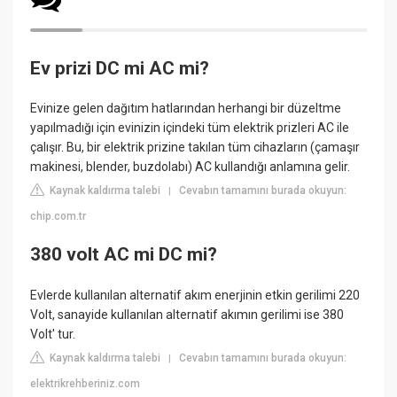
Ev prizi DC mi AC mi?
Evinize gelen dağıtım hatlarından herhangi bir düzeltme
yapılmadığı için evinizin içindeki tüm elektrik prizleri AC ile
çalışır. Bu, bir elektrik prizine takılan tüm cihazların (çamaşır
makinesi, blender, buzdolabı) AC kullandığı anlamına gelir.
Kaynak kaldırma talebi
Cevabın tamamını burada okuyun:
|
chip.com.tr
380 volt AC mi DC mi?
Evlerde kullanılan alternatif akım enerjinin etkin gerilimi 220
Volt, sanayide kullanılan alternatif akımın gerilimi ise 380
Volt' tur.
Kaynak kaldırma talebi
Cevabın tamamını burada okuyun:
|
elektrikrehberiniz.com