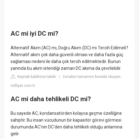
AC mi iyi DC mi?
Alternatif Akım (AC) mı, Doğru Akım (DC) mı Tercih Edilmeli?
Alternatif akım çok daha güvenli olması ve daha fazla güç
sağlaması nedeni ile daha çok tercih edilmektedir. Bunun
yanında bu akım istendiği zaman DC akıma da çevrilebilir.
Kaynak kaldırma talebi
Cevabın tamamını burada okuyun:
|
milliyet.com.tr
AC mi daha tehlikeli DC mi?
Bu sayede AC, kondansatörden kolayca geçme özelliğine
sahiptir. Bu insan vücudunun bir kapasitör görevi görmesi
durumunda AC'nin DC'den daha tehlikeli olduğu anlamına
gelir.