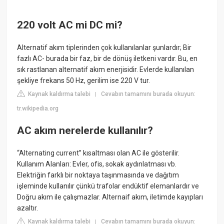
220 volt AC mi DC mi?
Alternatif akım tiplerinden çok kullanılanlar şunlardır; Bir
fazlı AC- burada bir faz, bir de dönüş iletkeni vardır. Bu, en
sık rastlanan alternatif akım enerjisidir. Evlerde kullanılan
şekliye frekans 50 Hz, gerilim ise 220 V tur.
Kaynak kaldırma talebi
Cevabın tamamını burada okuyun:
|
tr.wikipedia.org
AC akım nerelerde kullanılır?
“Alternating current” kısaltması olan AC ile gösterilir.
Kullanım Alanları: Evler, ofis, sokak aydınlatması vb.
Elektriğin farklı bir noktaya taşınmasında ve dağıtım
işleminde kullanılır çünkü trafolar endüktif elemanlardır ve
Doğru akım ile çalışmazlar. Alternaif akım, iletimde kayıpları
azaltır.
Kaynak kaldırma talebi
Cevabın tamamını burada okuyun:
|