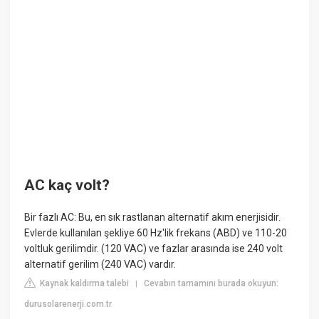
AC kaç volt?
Bir fazlı AC: Bu, en sık rastlanan alternatif akım enerjisidir.
Evlerde kullanılan şekliye 60 Hz'lik frekans (ABD) ve 110-20
voltluk gerilimdir. (120 VAC) ve fazlar arasında ise 240 volt
alternatif gerilim (240 VAC) vardır.
Kaynak kaldırma talebi
Cevabın tamamını burada okuyun:
|
durusolarenerji.com.tr