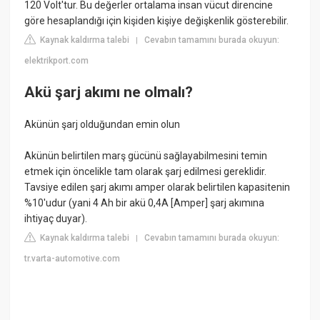
120 Volt'tur. Bu değerler ortalama insan vücut direncine
göre hesaplandığı için kişiden kişiye değişkenlik gösterebilir.
Kaynak kaldırma talebi
Cevabın tamamını burada okuyun:
|
elektrikport.com
Akü şarj akımı ne olmalı?
Akünün şarj olduğundan emin olun
Akünün belirtilen marş gücünü sağlayabilmesini temin
etmek için öncelikle tam olarak şarj edilmesi gereklidir.
Tavsiye edilen şarj akımı amper olarak belirtilen kapasitenin
%10'udur (yani 4 Ah bir akü 0,4A [Amper] şarj akımına
ihtiyaç duyar).
Kaynak kaldırma talebi
Cevabın tamamını burada okuyun:
|
tr.varta-automotive.com