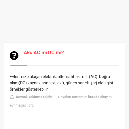
Akü AC mi DC mi?
Evlerimize ulaşan elektrik, alternatif akımdır(AC). Doğru
akım(DC) kaynaklarına pil, akü, güneş paneli, şarj aleti gibi
örnekler gösterilebilir.
Kaynak kaldırma talebi
Cevabın tamamını burada okuyun:
|
evrimagaci.org