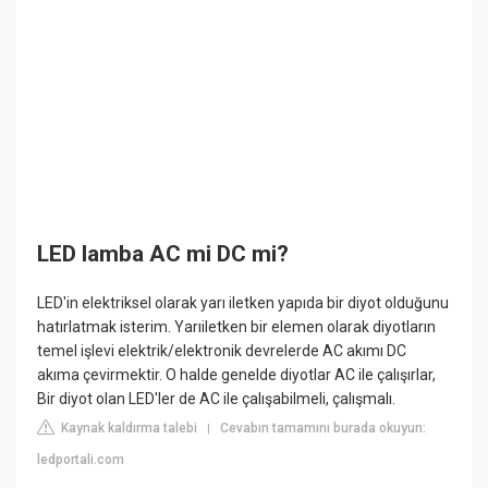
LED lamba AC mi DC mi?
LED'in elektriksel olarak yarı iletken yapıda bir diyot olduğunu
hatırlatmak isterim. Yarıiletken bir elemen olarak diyotların
temel işlevi elektrik/elektronik devrelerde AC akımı DC
akıma çevirmektir. O halde genelde diyotlar AC ile çalışırlar,
Bir diyot olan LED'ler de AC ile çalışabilmeli, çalışmalı.
Kaynak kaldırma talebi
Cevabın tamamını burada okuyun:
|
ledportali.com