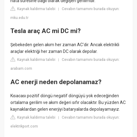
hata süresine bağlı olarak değişen gerilimdir.
Kaynak kaldırma talebi
Cevabın tamamını burada okuyun:
|
mku.edu.tr
Tesla araç AC mi DC mi?
Şebekeden gelen akım her zaman AC'dir. Ancak elektrikli
araçlar elektriği her zaman DC olarak depolar.
Kaynak kaldırma talebi
Cevabın tamamını burada okuyun:
|
arabam.com
AC enerji neden depolanamaz?
Kısacası pozitif döngü negatif döngüyü yok edeceğinden
ortalama gerilim ve akım değeri sıfır olacaktır. Bu yüzden AC
kaynaklardan gelen enerjiyi bataryalarda depolayamayız.
Kaynak kaldırma talebi
Cevabın tamamını burada okuyun:
|
elektrikport.com