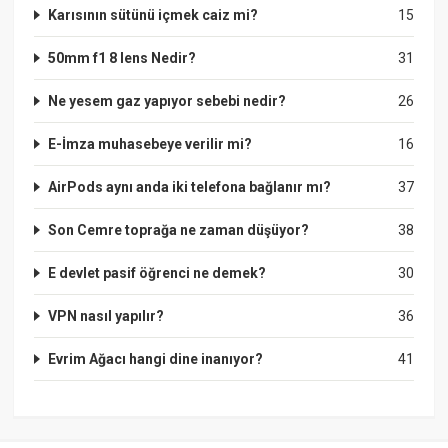
Karısının sütünü içmek caiz mi?
15
50mm f1 8 lens Nedir?
31
Ne yesem gaz yapıyor sebebi nedir?
26
E-İmza muhasebeye verilir mi?
16
AirPods aynı anda iki telefona bağlanır mı?
37
Son Cemre toprağa ne zaman düşüyor?
38
E devlet pasif öğrenci ne demek?
30
VPN nasıl yapılır?
36
Evrim Ağacı hangi dine inanıyor?
41