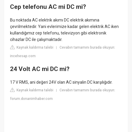
Cep telefonu AC mi DC mi?
Bu noktada AC elektrik akımı DC elektrik akımına
çevrilmektedir. Yani evlerimize kadar gelen elektrik AC iken
kullandığımız cep telefonu, televizyon gibi elektronik
cihazlar DC ile çalışmaktadır.
Kaynak kaldırma talebi
Cevabın tamamını burada okuyun:
|
incehesap.com
24 Volt AC mi DC mi?
17 V RMS, ani değeri 24V olan AC sinyalin DC karşılığıdır.
Kaynak kaldırma talebi
Cevabın tamamını burada okuyun:
|
forum.donanimhaber.com