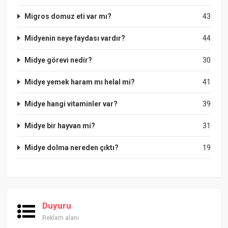
Migros domuz eti var mı?
43
Midyenin neye faydası vardır?
44
Midye görevi nedir?
30
Midye yemek haram mı helal mi?
41
Midye hangi vitaminler var?
39
Midye bir hayvan mi?
31
Midye dolma nereden çıktı?
19
Duyuru
Reklam alanı