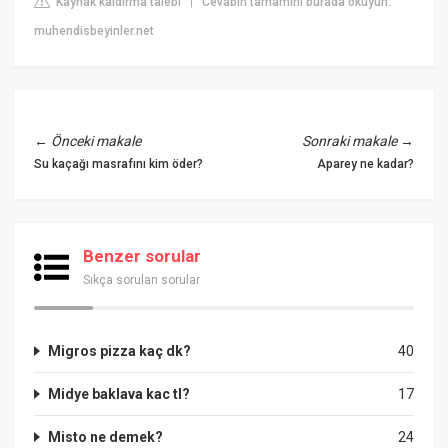
Kaynak kaldırma talebi
Cevabın tamamını burada okuyun:
|
muhendisbeyinler.net
←
Önceki makale
Sonraki makale
→
Su kaçağı masrafını kim öder?
Aparey ne kadar?
Benzer sorular
Sıkça sorulan sorular
Migros pizza kaç dk?
40
Midye baklava kac tl?
17
Misto ne demek?
24