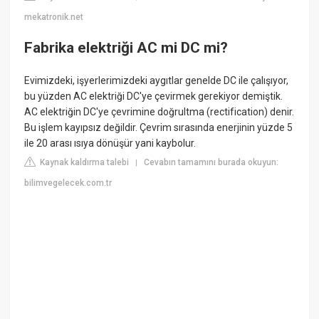
mekatronik.net
Fabrika elektriği AC mi DC mi?
Evimizdeki, işyerlerimizdeki aygıtlar genelde DC ile çalışıyor,
bu yüzden AC elektriği DC'ye çevirmek gerekiyor demiştik.
AC elektriğin DC'ye çevrimine doğrultma (rectification) denir.
Bu işlem kayıpsız değildir. Çevrim sırasında enerjinin yüzde 5
ile 20 arası ısıya dönüşür yani kaybolur.
Kaynak kaldırma talebi
Cevabın tamamını burada okuyun:
|
bilimvegelecek.com.tr