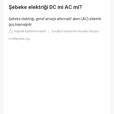
Şebeke elektriği DC mi AC mi?
Şebeke elektriği, genel amaçlı alternatif akım (AC) elektrik
güç kaynağıdır.
Kaynak kaldırma talebi
Cevabın tamamını burada okuyun:
|
tr.wikipedia.org