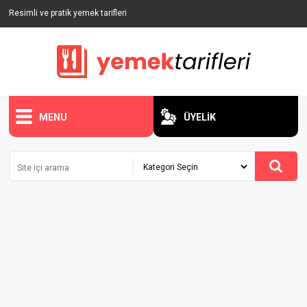
Resimli ve pratik yemek tarifleri
MENU
ÜYELİK