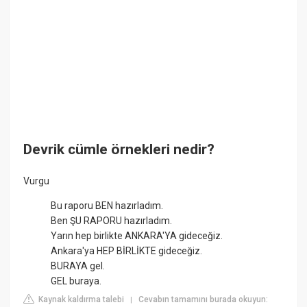
Devrik cümle örnekleri nedir?
Vurgu
Bu raporu BEN hazırladım.
Ben ŞU RAPORU hazırladım.
Yarın hep birlikte ANKARA'YA gideceğiz.
Ankara'ya HEP BİRLİKTE gideceğiz.
BURAYA gel.
GEL buraya.
Kaynak kaldırma talebi
Cevabın tamamını burada okuyun:
|