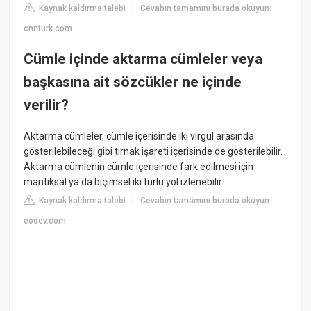
Kaynak kaldırma talebi
Cevabın tamamını burada okuyun:
|
cnnturk.com
Cümle içinde aktarma cümleler veya
başkasına ait sözcükler ne içinde
verilir?
Aktarma cümleler, cümle içerisinde iki virgül arasında
gösterilebileceği gibi tırnak işareti içerisinde de gösterilebilir.
Aktarma cümlenin cümle içerisinde fark edilmesi için
mantıksal ya da biçimsel iki türlü yol izlenebilir.
Kaynak kaldırma talebi
Cevabın tamamını burada okuyun:
|
eodev.com