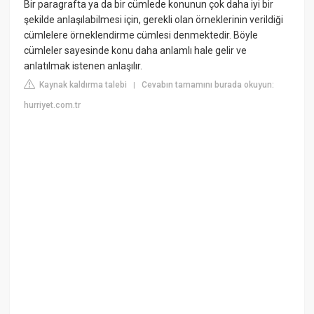
Bir paragrafta ya da bir cümlede konunun çok daha iyi bir
şekilde anlaşılabilmesi için, gerekli olan örneklerinin verildiği
cümlelere örneklendirme cümlesi denmektedir. Böyle
cümleler sayesinde konu daha anlamlı hale gelir ve
anlatılmak istenen anlaşılır.
Kaynak kaldırma talebi
Cevabın tamamını burada okuyun:
|
hurriyet.com.tr