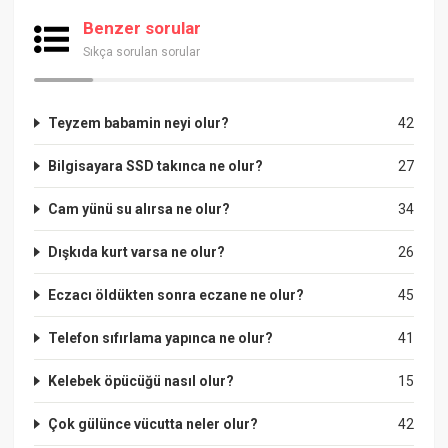
Benzer sorular
Sıkça sorulan sorular
Teyzem babamin neyi olur?
42
Bilgisayara SSD takınca ne olur?
27
Cam yünü su alırsa ne olur?
34
Dışkıda kurt varsa ne olur?
26
Eczacı öldükten sonra eczane ne olur?
45
Telefon sıfırlama yapınca ne olur?
41
Kelebek öpücüğü nasıl olur?
15
Çok gülünce vücutta neler olur?
42