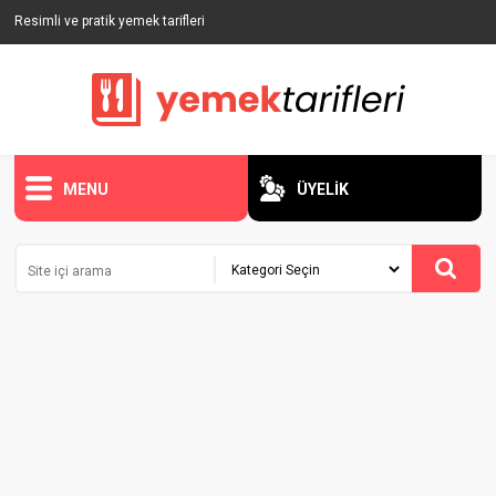
Resimli ve pratik yemek tarifleri
MENU
ÜYELİK