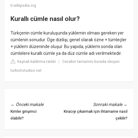
tr.wikipedia.org
Kurallı cümle nasıl olur?
Türkçenin cümle kuruluşunda yüklemin olması gereken yer
cümlenin sonudur. Öge dizilişi, genel olarak özne + tümleçler
+ yüklem düzeninde oluşur. Bu yapıda, yüklemi sonda olan
cümlelere kurallı cümle ya da düz cümle adı verilmektedir.
Kaynak kaldırma talebi
Cevabın tamamını burada okuyun:
|
turkishstudies.net
←
Önceki makale
Sonraki makale
→
Kimler girişimci
Kiracıyı çıkarmak için ihtarname nasıl
olabilir?
çekilir?