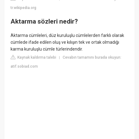
tr.wikipedia.org
Aktarma sözleri nedir?
Aktarma cümleleri, düz kuruluşlu cümlelerden farklı olarak
cümlede ifade edilen oluş ve kılışın tek ve ortak olmadığı
karma kuruluşlu cümle türlerindendir.
Kaynak kaldırma talebi
Cevabın tamamını burada okuyun:
|
atif.sobiad.com