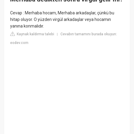
Cevap : Merhaba hocam, Merhaba arkadaşlar, çünkü bu
hitap oluyor. O yüzden virgül arkadaşlar veya hocamın
yanına konmalıdır.
Kaynak kaldırma talebi
Cevabın tamamını burada okuyun:
|
eodev.com