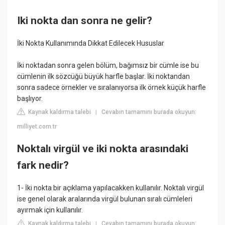
Iki nokta dan sonra ne gelir?
İki Nokta Kullanımında Dikkat Edilecek Hususlar
İki noktadan sonra gelen bölüm, bağımsız bir cümle ise bu
cümlenin ilk sözcüğü büyük harfle başlar. İki noktandan
sonra sadece örnekler ve sıralanıyorsa ilk örnek küçük harfle
başlıyor.
Kaynak kaldırma talebi
Cevabın tamamını burada okuyun:
|
milliyet.com.tr
Noktalı virgül ve iki nokta arasındaki
fark nedir?
1- İki nokta bir açıklama yapılacakken kullanılır. Noktalı virgül
ise genel olarak aralarında virgül bulunan sıralı cümleleri
ayırmak için kullanılır.
Kaynak kaldırma talebi
Cevabın tamamını burada okuyun:
|