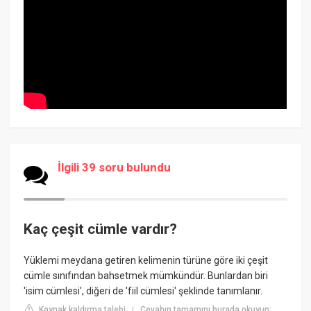
İlgili 39 soru bulundu
Kaç çeşit cümle vardır?
Yüklemi meydana getiren kelimenin türüne göre iki çeşit
cümle sınıfından bahsetmek mümkündür. Bunlardan biri
'isim cümlesi', diğeri de 'fiil cümlesi' şeklinde tanımlanır.
Kaynak kaldırma talebi
Cevabın tamamını burada okuyun:
|