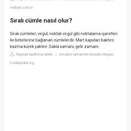
milliyet.com.tr
Sıralı cümle nasıl olur?
Sıralı cümleler; virgül, noktalı virgül gibi noktalama işaretleri
ile birbirlerine bağlanan cümlelerdir. Mart kapıdan baktırır;
kazma kürek yaktırır. Sakla samanı, gelir zamanı.
Kaynak kaldırma talebi
Cevabın tamamını burada okuyun:
|
tr.wikipedia.org