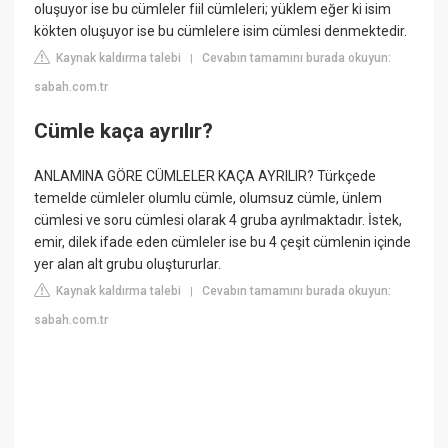
oluşuyor ise bu cümleler fiil cümleleri; yüklem eğer ki isim
kökten oluşuyor ise bu cümlelere isim cümlesi denmektedir.
Kaynak kaldırma talebi
Cevabın tamamını burada okuyun:
|
sabah.com.tr
Cümle kaça ayrılır?
ANLAMINA GÖRE CÜMLELER KAÇA AYRILIR? Türkçede
temelde cümleler olumlu cümle, olumsuz cümle, ünlem
cümlesi ve soru cümlesi olarak 4 gruba ayrılmaktadır. İstek,
emir, dilek ifade eden cümleler ise bu 4 çeşit cümlenin içinde
yer alan alt grubu oluştururlar.
Kaynak kaldırma talebi
Cevabın tamamını burada okuyun:
|
sabah.com.tr