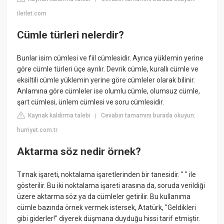
ilerlet.com
Cümle türleri nelerdir?
Bunlar isim cümlesi ve fiil cümlesidir. Ayrıca yüklemin yerine
göre cümle türleri üçe ayrılır. Devrik cümle, kurallı cümle ve
eksiltili cümle yüklemin yerine göre cümleler olarak bilinir.
Anlamına göre cümleler ise olumlu cümle, olumsuz cümle,
şart cümlesi, ünlem cümlesi ve soru cümlesidir.
Kaynak kaldırma talebi
Cevabın tamamını burada okuyun:
|
hurriyet.com.tr
Aktarma söz nedir örnek?
Tırnak işareti, noktalama işaretlerinden bir tanesidir. " " ile
gösterilir. Bu iki noktalama işareti arasına da, soruda verildiği
üzere aktarma söz ya da cümleler getirilir. Bu kullanıma
cümle bazında örnek vermek istersek, Atatürk, "Geldikleri
gibi giderler!" diyerek düşmana duyduğu hissi tarif etmiştir.