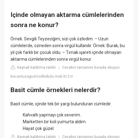
Içinde olmayan aktarma cümlelerinden
sonra ne konur?
Örnek: Sevgili Teyzeciğim, sizi çok özledim. – Uzun
cümlelerde, özneden sonra virgül kullanılır. Örnek: Burak, bu
yıl çok farklı bir çocuk oldu. – Tırnak işareti içinde olmayan
aktarma cümlelerinden sonra virgül konur.
Kaynak kaldırma talebi
Cevabın tamamını burada okuyun:
|
bucaotuzagustosilkokulu.meb.k12.tr
Basit cümle örnekleri nelerdir?
Basit cümle, içinde tek bir yargı bulunduran cümledir.
Kahvaltı yapmayı çok severim.
Marketten bir koli yumurta aldım.
Hayat çok güzel.
Kaynak kaldırma talebi
Cevabın tamamını burada okuyun:
|