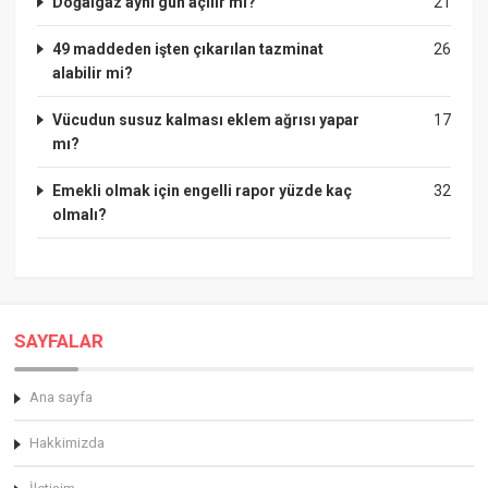
Doğalgaz aynı gün açılır mi?
21
49 maddeden işten çıkarılan tazminat
26
alabilir mi?
Vücudun susuz kalması eklem ağrısı yapar
17
mı?
Emekli olmak için engelli rapor yüzde kaç
32
olmalı?
SAYFALAR
Ana sayfa
Hakkimizda