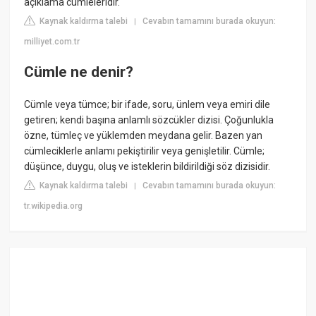
açıklama cümleleridir.
Kaynak kaldırma talebi
Cevabın tamamını burada okuyun:
|
milliyet.com.tr
Cümle ne denir?
Cümle veya tümce; bir ifade, soru, ünlem veya emiri dile
getiren; kendi başına anlamlı sözcükler dizisi. Çoğunlukla
özne, tümleç ve yüklemden meydana gelir. Bazen yan
cümleciklerle anlamı pekiştirilir veya genişletilir. Cümle;
düşünce, duygu, oluş ve isteklerin bildirildiği söz dizisidir.
Kaynak kaldırma talebi
Cevabın tamamını burada okuyun:
|
tr.wikipedia.org