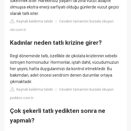
tüketmek ister. Hareketsiz yaşam tarzına vücut adapte
olmuşsa ekstra enerji sarfiyatı olduğu günlerde vücut geçici
olarak tatlı ister.
Kaynak kaldırma talebi
Cevabın tamamını burada okuyun:
|
ntv.com.tr
Kadınlar neden tatlı krizine girer?
Regl döneminde tatlı, özellikle de çikolata krizlerinin sebebi
östrojen hormonudur. Hormonlar, iştah dahil, vücudumuzun
her şeyini, hatta duygularımızı da kontrol etmektedir. Bu
bakımdan, adet öncesi sendrom denen durumlar ortaya
çıkmaktadır.
Kaynak kaldırma talebi
Cevabın tamamını burada okuyun:
|
peddon.com.tr
Çok şekerli tatlı yedikten sonra ne
yapmalı?