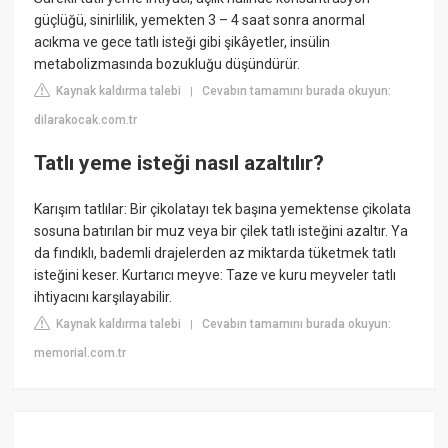
güçlüğü, sinirlilik, yemekten 3 – 4 saat sonra anormal
acıkma ve gece tatlı isteği gibi şikâyetler, insülin
metabolizmasında bozukluğu düşündürür.
Kaynak kaldırma talebi
Cevabın tamamını burada okuyun:
|
dilarakocak.com.tr
Tatlı yeme isteği nasıl azaltılır?
Karışım tatlılar: Bir çikolatayı tek başına yemektense çikolata
sosuna batırılan bir muz veya bir çilek tatlı isteğini azaltır. Ya
da fındıklı, bademli drajelerden az miktarda tüketmek tatlı
isteğini keser. Kurtarıcı meyve: Taze ve kuru meyveler tatlı
ihtiyacını karşılayabilir.
Kaynak kaldırma talebi
Cevabın tamamını burada okuyun:
|
memorial.com.tr