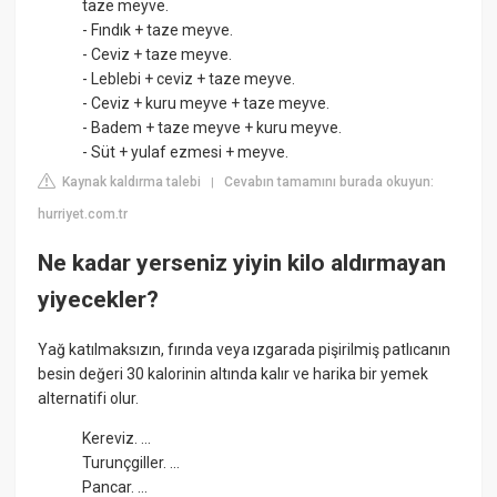
taze meyve.
- Fındık + taze meyve.
- Ceviz + taze meyve.
- Leblebi + ceviz + taze meyve.
- Ceviz + kuru meyve + taze meyve.
- Badem + taze meyve + kuru meyve.
- Süt + yulaf ezmesi + meyve.
Kaynak kaldırma talebi
Cevabın tamamını burada okuyun:
|
hurriyet.com.tr
Ne kadar yerseniz yiyin kilo aldırmayan
yiyecekler?
Yağ katılmaksızın, fırında veya ızgarada pişirilmiş patlıcanın
besin değeri 30 kalorinin altında kalır ve harika bir yemek
alternatifi olur.
Kereviz. ...
Turunçgiller. ...
Pancar. ...