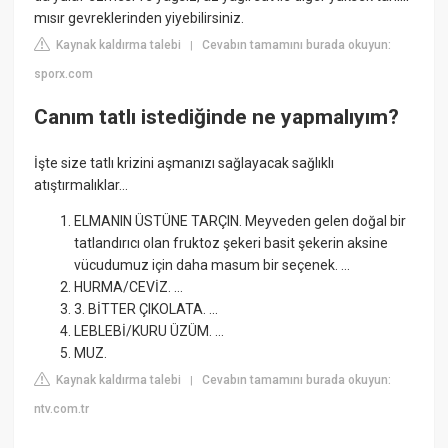
mısır gevreklerinden yiyebilirsiniz.
Kaynak kaldırma talebi
Cevabın tamamını burada okuyun:
|
sporx.com
Canım tatlı istediğinde ne yapmalıyım?
İşte size tatlı krizini aşmanızı sağlayacak sağlıklı
atıştırmalıklar...
ELMANIN ÜSTÜNE TARÇIN. Meyveden gelen doğal bir
tatlandırıcı olan fruktoz şekeri basit şekerin aksine
vücudumuz için daha masum bir seçenek. ...
HURMA/CEVİZ. ...
3. BİTTER ÇIKOLATA. ...
LEBLEBİ/KURU ÜZÜM. ...
MUZ.
Kaynak kaldırma talebi
Cevabın tamamını burada okuyun:
|
ntv.com.tr