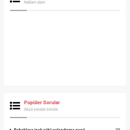
Reklam alanı
Popüler Sorular
Sıkça sorulan sorular
Bebeklere inek sütü sulandırma nasıl
39