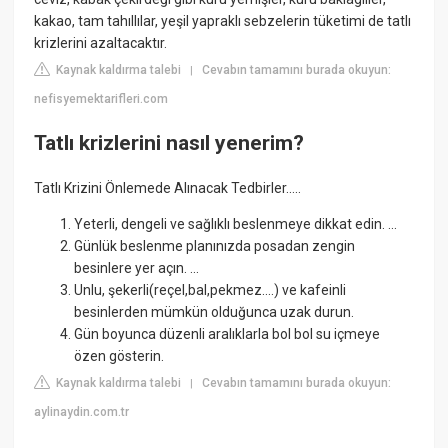
kakao, tam tahıllılar, yeşil yapraklı sebzelerin tüketimi de tatlı
krizlerini azaltacaktır.
Kaynak kaldırma talebi
Cevabın tamamını burada okuyun:
|
nefisyemektarifleri.com
Tatlı krizlerini nasıl yenerim?
Tatlı Krizini Önlemede Alınacak Tedbirler…..
Yeterli, dengeli ve sağlıklı beslenmeye dikkat edin. ...
Günlük beslenme planınızda posadan zengin
besinlere yer açın. ...
Unlu, şekerli(reçel,bal,pekmez….) ve kafeinli
besinlerden mümkün olduğunca uzak durun.
Gün boyunca düzenli aralıklarla bol bol su içmeye
özen gösterin.
Kaynak kaldırma talebi
Cevabın tamamını burada okuyun:
|
aylinaydin.com.tr