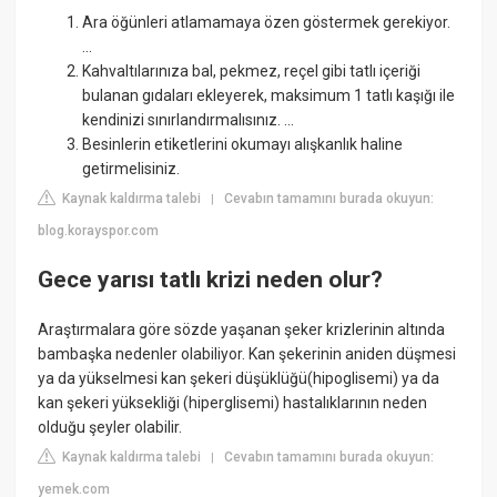
Ara öğünleri atlamamaya özen göstermek gerekiyor.
...
Kahvaltılarınıza bal, pekmez, reçel gibi tatlı içeriği
bulanan gıdaları ekleyerek, maksimum 1 tatlı kaşığı ile
kendinizi sınırlandırmalısınız. ...
Besinlerin etiketlerini okumayı alışkanlık haline
getirmelisiniz.
Kaynak kaldırma talebi
Cevabın tamamını burada okuyun:
|
blog.korayspor.com
Gece yarısı tatlı krizi neden olur?
Araştırmalara göre sözde yaşanan şeker krizlerinin altında
bambaşka nedenler olabiliyor. Kan şekerinin aniden düşmesi
ya da yükselmesi kan şekeri düşüklüğü(hipoglisemi) ya da
kan şekeri yüksekliği (hiperglisemi) hastalıklarının neden
olduğu şeyler olabilir.
Kaynak kaldırma talebi
Cevabın tamamını burada okuyun:
|
yemek.com