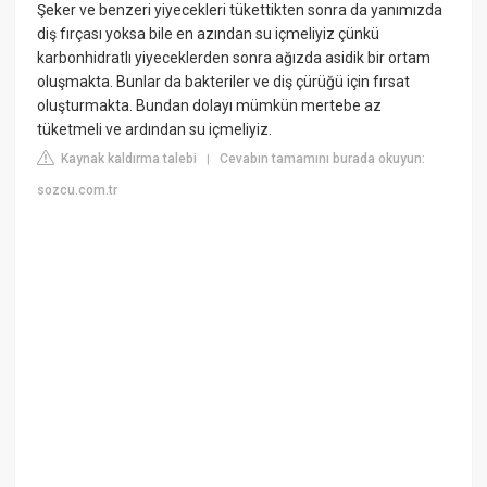
Şeker ve benzeri yiyecekleri tükettikten sonra da yanımızda
diş fırçası yoksa bile en azından su içmeliyiz çünkü
karbonhidratlı yiyeceklerden sonra ağızda asidik bir ortam
oluşmakta. Bunlar da bakteriler ve diş çürüğü için fırsat
oluşturmakta. Bundan dolayı mümkün mertebe az
tüketmeli ve ardından su içmeliyiz.
Kaynak kaldırma talebi
Cevabın tamamını burada okuyun:
|
sozcu.com.tr