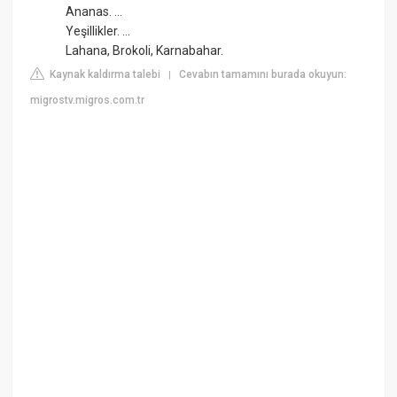
Ananas. ...
Yeşillikler. ...
Lahana, Brokoli, Karnabahar.
Kaynak kaldırma talebi
Cevabın tamamını burada okuyun:
|
migrostv.migros.com.tr