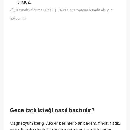
MUZ.
Kaynak kaldırma talebi
Cevabın tamamını burada okuyun:
|
ntv.com.tr
Gece tatlı isteği nasıl bastırılır?
Magnezyum içeriği yüksek besinler olan badem, fındık, fıstık,
ceviz, kabak çekirdeği gibi kuru yemişler, kuru baklagiller,