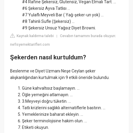
#4 Rafine Şekersiz, Glutensiz, Vegan Elmalı Tart. ...
#6 Şekersiz Ayva Tatlısı ...
#7 Yulaflı Meyveli Bar ( Yağ-şeker-un yok) ...
#8 Tahinli Sufle (Şekersiz) ...
#9 Şekersiz Unsuz Yağsız Diyet Browni.
Kaynak kaldırma talebi
Cevabın tamamını burada okuyun:
|
nefisyemektarifleri.com
Şekerden nasıl kurtuldum?
Beslenme ve Diyet Uzmanı Neşe Ceylan şeker
alışkanlığından kurtulmak için 9 etkili öneride bulundu.
Güne kahvaltısız başlamayın. ...
Öğle yemeğini atlamayın. ...
3.Meyveyi doğru tüketin. ...
Tatlı krizlerini sağlıklı alternatiflerle bastırın. ...
Yemeklerinize baharat ekleyin. ...
Şeker terminolojisine hakim olun. ...
Etiketi okuyun.