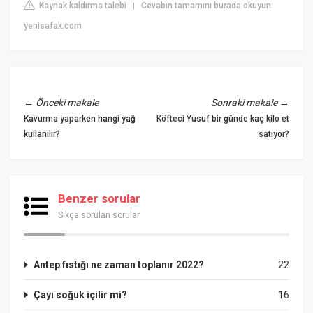
Kaynak kaldırma talebi
Cevabın tamamını burada okuyun:
|
yenisafak.com
←
Önceki makale
Sonraki makale
→
Kavurma yaparken hangi yağ
Köfteci Yusuf bir günde kaç kilo et
kullanılır?
satıyor?
Benzer sorular
Sıkça sorulan sorular
Antep fıstığı ne zaman toplanır 2022?
22
Çayı soğuk içilir mi?
16