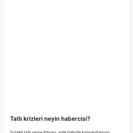
Tatlı krizleri neyin habercisi?
Sürekli tatlı yeme ihtiyacı, açlık halinde konsantrasyon