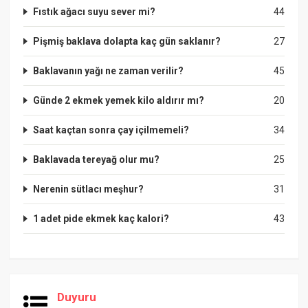
Fıstık ağacı suyu sever mi?
44
Pişmiş baklava dolapta kaç gün saklanır?
27
Baklavanın yağı ne zaman verilir?
45
Günde 2 ekmek yemek kilo aldırır mı?
20
Saat kaçtan sonra çay içilmemeli?
34
Baklavada tereyağ olur mu?
25
Nerenin sütlacı meşhur?
31
1 adet pide ekmek kaç kalori?
43
Duyuru