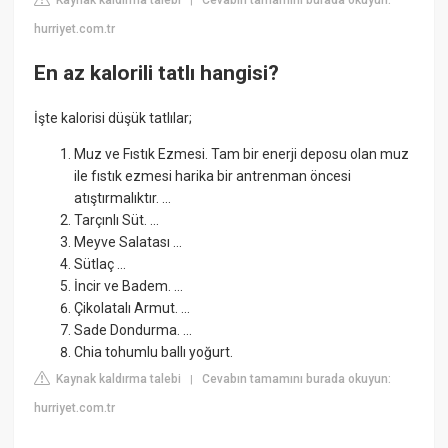
Kaynak kaldırma talebi
Cevabın tamamını burada okuyun:
|
hurriyet.com.tr
En az kalorili tatlı hangisi?
İşte kalorisi düşük tatlılar;
Muz ve Fıstık Ezmesi. Tam bir enerji deposu olan muz
ile fıstık ezmesi harika bir antrenman öncesi
atıştırmalıktır. ...
Tarçınlı Süt. ...
Meyve Salatası ...
Sütlaç ...
İncir ve Badem. ...
Çikolatalı Armut. ...
Sade Dondurma. ...
Chia tohumlu ballı yoğurt.
Kaynak kaldırma talebi
Cevabın tamamını burada okuyun:
|
hurriyet.com.tr