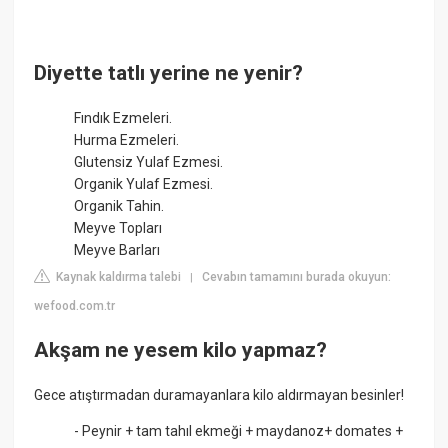
Diyette tatlı yerine ne yenir?
Fındık Ezmeleri.
Hurma Ezmeleri.
Glutensiz Yulaf Ezmesi.
Organik Yulaf Ezmesi.
Organik Tahin.
Meyve Topları
Meyve Barları
Kaynak kaldırma talebi
Cevabın tamamını burada okuyun:
|
wefood.com.tr
Akşam ne yesem kilo yapmaz?
Gece atıştırmadan duramayanlara kilo aldırmayan besinler!
- Peynir + tam tahıl ekmeği + maydanoz+ domates +