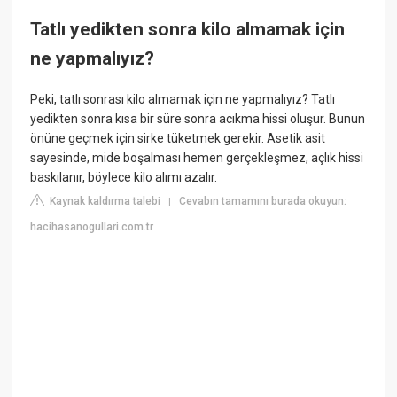
Tatlı yedikten sonra kilo almamak için
ne yapmalıyız?
Peki, tatlı sonrası kilo almamak için ne yapmalıyız? Tatlı
yedikten sonra kısa bir süre sonra acıkma hissi oluşur. Bunun
önüne geçmek için sirke tüketmek gerekir. Asetik asit
sayesinde, mide boşalması hemen gerçekleşmez, açlık hissi
baskılanır, böylece kilo alımı azalır.
Kaynak kaldırma talebi
Cevabın tamamını burada okuyun:
|
hacihasanogullari.com.tr