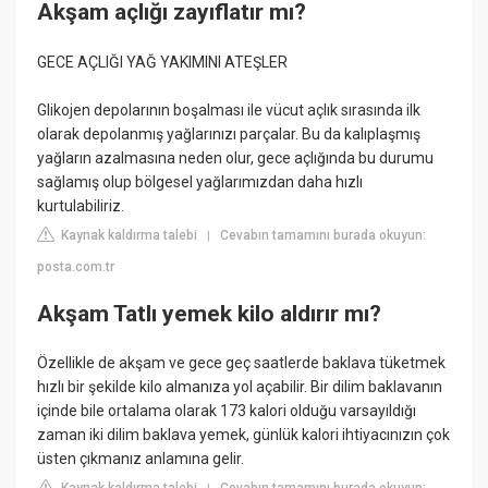
Akşam açlığı zayıflatır mı?
GECE AÇLIĞI YAĞ YAKIMINI ATEŞLER
Glikojen depolarının boşalması ile vücut açlık sırasında ilk
olarak depolanmış yağlarınızı parçalar. Bu da kalıplaşmış
yağların azalmasına neden olur, gece açlığında bu durumu
sağlamış olup bölgesel yağlarımızdan daha hızlı
kurtulabiliriz.
Kaynak kaldırma talebi
Cevabın tamamını burada okuyun:
|
posta.com.tr
Akşam Tatlı yemek kilo aldırır mı?
Özellikle de akşam ve gece geç saatlerde baklava tüketmek
hızlı bir şekilde kilo almanıza yol açabilir. Bir dilim baklavanın
içinde bile ortalama olarak 173 kalori olduğu varsayıldığı
zaman iki dilim baklava yemek, günlük kalori ihtiyacınızın çok
üsten çıkmanız anlamına gelir.