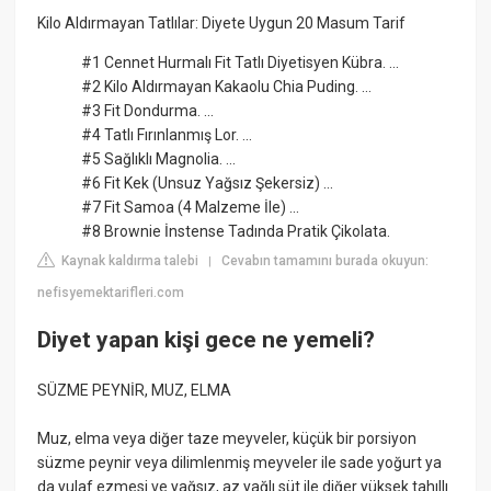
Kilo Aldırmayan Tatlılar: Diyete Uygun 20 Masum Tarif
#1 Cennet Hurmalı Fit Tatlı Diyetisyen Kübra. ...
#2 Kilo Aldırmayan Kakaolu Chia Puding. ...
#3 Fit Dondurma. ...
#4 Tatlı Fırınlanmış Lor. ...
#5 Sağlıklı Magnolia. ...
#6 Fit Kek (Unsuz Yağsız Şekersiz) ...
#7 Fit Samoa (4 Malzeme İle) ...
#8 Brownie İnstense Tadında Pratik Çikolata.
Kaynak kaldırma talebi
Cevabın tamamını burada okuyun:
|
nefisyemektarifleri.com
Diyet yapan kişi gece ne yemeli?
SÜZME PEYNİR, MUZ, ELMA
Muz, elma veya diğer taze meyveler, küçük bir porsiyon
süzme peynir veya dilimlenmiş meyveler ile sade yoğurt ya
da yulaf ezmesi ve yağsız, az yağlı süt ile diğer yüksek tahıllı