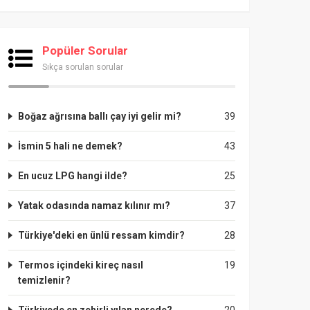
Popüler Sorular
Sıkça sorulan sorular
Boğaz ağrısına ballı çay iyi gelir mi?
39
İsmin 5 hali ne demek?
43
En ucuz LPG hangi ilde?
25
Yatak odasında namaz kılınır mı?
37
Türkiye'deki en ünlü ressam kimdir?
28
Termos içindeki kireç nasıl
19
temizlenir?