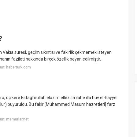
?
 Vakıa suresi, geçim sıkıntısı ve fakirlik çekmemek isteyen
anın fazileti hakkında birçok özellik beyan edilmiştir.
un: haberturk.com
, üç kere Estagfirullah elazim ellezi la ilahe illa huv el-hayyel
olur) buyuruldu. Bu fakir [Muhammed Masum hazretleri] farz
un: memurlar.net