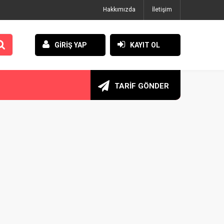
Hakkımızda
İletişim
GİRİŞ YAP
KAYIT OL
TARİF GÖNDER