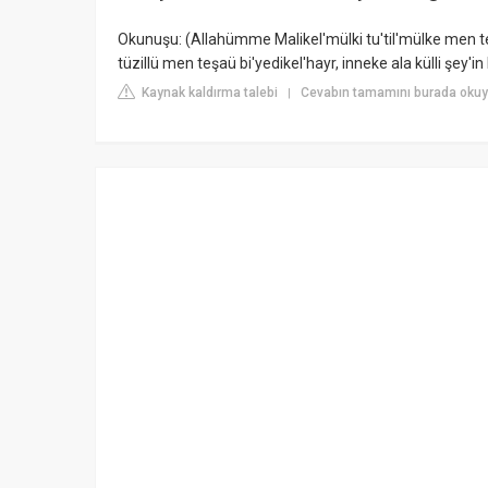
Okunuşu: (Allahümme Malikel'mülki tu'til'mülke men 
tüzillü men teşaü bi'yedikel'hayr, inneke ala külli şey'in 
Kaynak kaldırma talebi
Cevabın tamamını burada okuy
|