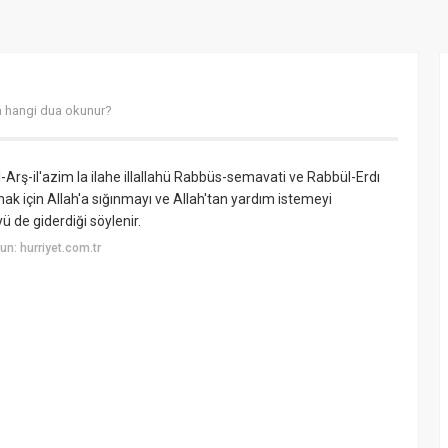
a hangi dua okunur?
bül-Arş-il'azim la ilahe illallahü Rabbüs-semavati ve Rabbül-Erdı
ulmak için Allah'a sığınmayı ve Allah'tan yardım istemeyi
 de giderdiği söylenir.
n: hurriyet.com.tr