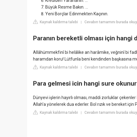
Krediden Yararlanın. ...
Büyük Resme Bakın. ...
Yeni Borçlar Edinmekten Kaçının.
Kaynak kaldırma talebi
Cevabın tamamını burada oku
|
Paranın bereketli olması için hangi
Allâhümmekfinî bi helâlike an harâmike, veğninî bi fadl
haramdan koru! Lütfunla beni kendinden başkasına m
Kaynak kaldırma talebi
Cevabın tamamını burada okuyu
|
Para gelmesi icin hangi sure okunu
Dünyevi işlerin hayırlı olması, maddi zorluklar çekenl
Allah'a yönelerek dua ederler. Bol rızık ve bereket i
Kaynak kaldırma talebi
Cevabın tamamını burada okuyu
|