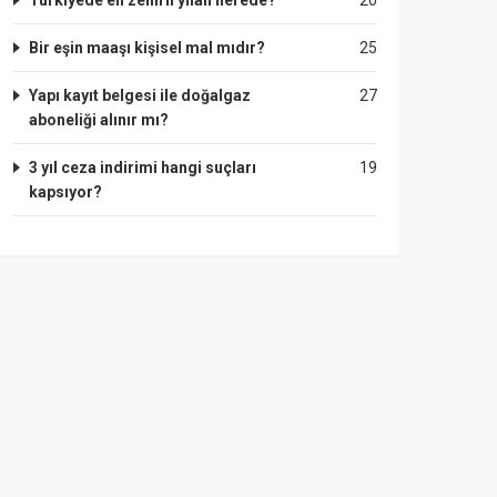
Türkiyede en zehirli yılan nerede?
20
Bir eşin maaşı kişisel mal mıdır?
25
Yapı kayıt belgesi ile doğalgaz
27
aboneliği alınır mı?
3 yıl ceza indirimi hangi suçları
19
kapsıyor?