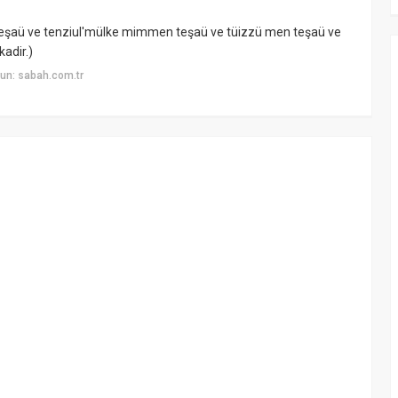
teşaü ve tenziul'mülke mimmen teşaü ve tüizzü men teşaü ve
kadir.)
un: sabah.com.tr