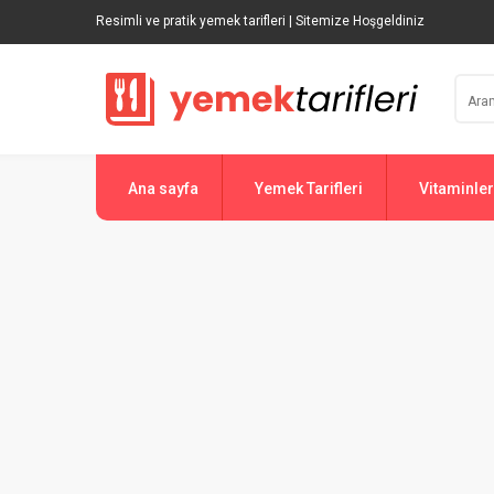
Resimli ve pratik yemek tarifleri | Sitemize Hoşgeldiniz
Ana sayfa
Yemek Tarifleri
Vitaminler