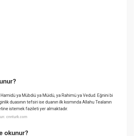
kunur?
 Hamidü ya Mübdiü ya Müidü, ya Rahimü ya Vedud. Eğnini bi
lik duasının tefsiri ise duanın ilk kısmında Allahu Tealanın
ine istemek fazileti yer almaktadır.
un: cnnturk.com
re okunur?