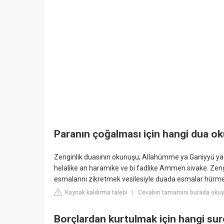
Paranın çoğalması için hangi dua o
Zenginlik duasının okunuşu; Allahümme ya Ganiyyü ya
helalike an haramike ve bi fadlike Ammen sivake. Zengin
esmalarını zikretmek vesilesiyle duada esmalar hürmet
Kaynak kaldırma talebi
Cevabın tamamını burada okuy
|
Borçlardan kurtulmak için hangi su