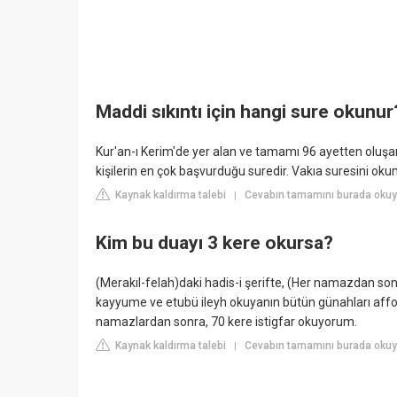
Maddi sıkıntı için hangi sure okunur
Kur'an-ı Kerim'de yer alan ve tamamı 96 ayetten oluşan
kişilerin en çok başvurduğu suredir. Vakıa suresini okum
Kaynak kaldırma talebi
Cevabın tamamını burada okuy
|
Kim bu duayı 3 kere okursa?
(Merakıl-felah)daki hadis-i şerifte, (Her namazdan sonra
kayyume ve etubü ileyh okuyanın bütün günahları aff
namazlardan sonra, 70 kere istigfar okuyorum.
Kaynak kaldırma talebi
Cevabın tamamını burada okuy
|