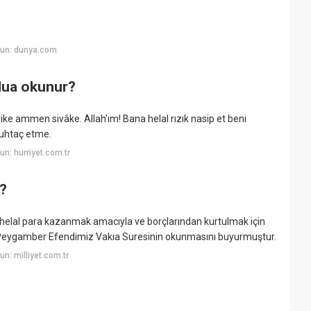
yun: dunya.com
 dua okunur?
ike ammen sivâke. Allah'ım! Bana helal rızık nasip et beni
uhtaç etme.
n: hurriyet.com.tr
r?
er helal para kazanmak amacıyla ve borçlarından kurtulmak için
çin Peygamber Efendimiz Vakıa Suresinin okunmasını buyurmuştur.
n: milliyet.com.tr