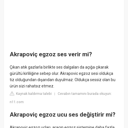
Akrapoviç egzoz ses verir mi?
Çıkan atık gazlarla birlikte ses dalgaları da açığa çıkarak
gürültü kirliliğine sebep olur. Akrapovic egzoz sesi oldukça
tiz olduğundan dışarıdan duyulmaz. Oldukça sessiz olan bu
ürün sizi rahatsız etmez.
Kaynak kaldırma talebi
Cevabın tamamını burada okuyun:
|
n11.com
Akrapoviç egzoz ucu ses değiştirir mi?
Akrapoviç egzoz uçları, aracın egzoz sistemine daha fazla