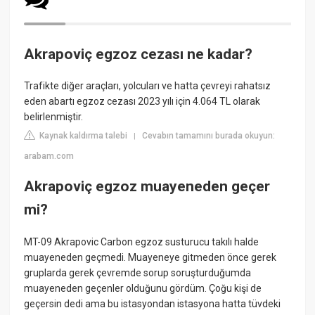
Akrapoviç egzoz cezası ne kadar?
Trafikte diğer araçları, yolcuları ve hatta çevreyi rahatsız
eden abartı egzoz cezası 2023 yılı için 4.064 TL olarak
belirlenmiştir.
Kaynak kaldırma talebi
Cevabın tamamını burada okuyun:
|
arabam.com
Akrapoviç egzoz muayeneden geçer
mi?
MT-09 Akrapovic Carbon egzoz susturucu takılı halde
muayeneden geçmedi. Muayeneye gitmeden önce gerek
gruplarda gerek çevremde sorup soruşturduğumda
muayeneden geçenler olduğunu gördüm. Çoğu kişi de
geçersin dedi ama bu istasyondan istasyona hatta tüvdeki