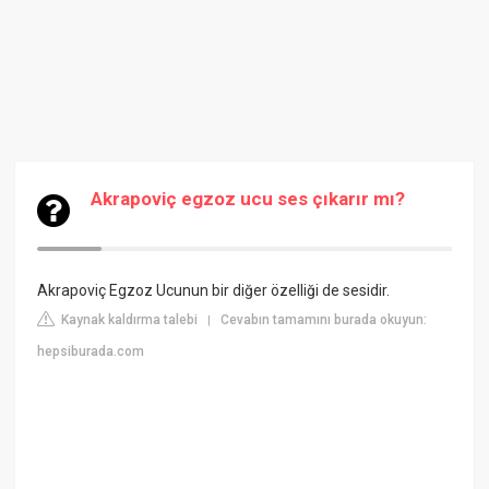
Akrapoviç egzoz ucu ses çıkarır mı?
Akrapoviç Egzoz Ucunun bir diğer özelliği de sesidir.
Kaynak kaldırma talebi
Cevabın tamamını burada okuyun:
|
hepsiburada.com