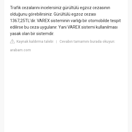
Trafik cezalarını incelersiniz gürültülü egzoz cezasının
olduğunu görebilirsiniz. Gürültülü egzoz cezası
1367,25TL'dir. VAREX sisteminin varlığı bir otomobilde tespit
edilirse bu ceza uygulanır. Yani VAREX sistemi kullanılması
yasak olan bir sistemdir.
Kaynak kaldırma talebi
Cevabın tamamını burada okuyun:
|
arabam.com