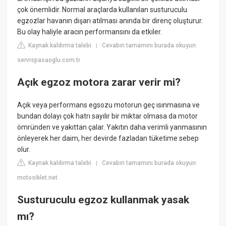
çok önemlidir. Normal araçlarda kullanılan susturuculu
egzozlar havanın dışarı atılması anında bir direnç oluşturur.
Bu olay haliyle aracın performansını da etkiler.
Kaynak kaldırma talebi
Cevabın tamamını burada okuyun:
|
servispasaoglu.com.tr
Açık egzoz motora zarar verir mi?
Açık veya performans egsozu motorun geç ısınmasına ve
bundan dolayı çok hatrı sayılır bir miktar olmasa da motor
ömründen ve yakıttan çalar. Yakıtın daha verimli yanmasının
önleyerek her daim, her devirde fazladan tüketime sebep
olur.
Kaynak kaldırma talebi
Cevabın tamamını burada okuyun:
|
motosiklet.net
Susturuculu egzoz kullanmak yasak
mı?