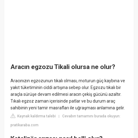
Aracın egzozu Tikali olursa ne olur?
Aracınızın egzozunun tıkalı olması, moturun güç kaybına ve
yakıt tüketiminin ciddi artışına sebep olur. Egzozu tıkalı bir
araçla sürüşe devam edilmesi aracın çekiş gücünü azaltır.
Tıkalı egzoz zaman içerisinde patlar ve bu durum araç
sahibinin yeni tamir masrafları ile uğraşması anlamına gelir.
Kaynak kaldırma talebi
Cevabın tamamını burada okuyun:
|
pratikaraba.com