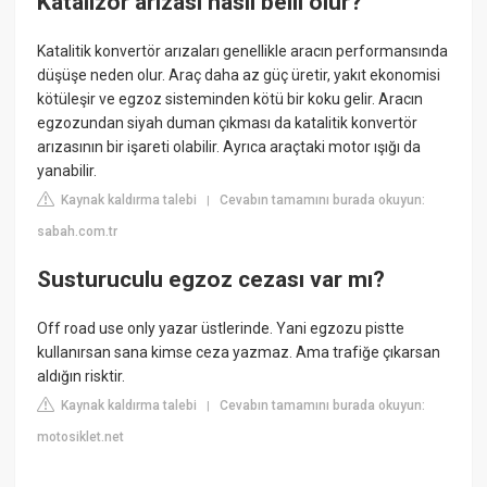
Katalizör arızası nasıl belli olur?
Katalitik konvertör arızaları genellikle aracın performansında
düşüşe neden olur. Araç daha az güç üretir, yakıt ekonomisi
kötüleşir ve egzoz sisteminden kötü bir koku gelir. Aracın
egzozundan siyah duman çıkması da katalitik konvertör
arızasının bir işareti olabilir. Ayrıca araçtaki motor ışığı da
yanabilir.
Kaynak kaldırma talebi
Cevabın tamamını burada okuyun:
|
sabah.com.tr
Susturuculu egzoz cezası var mı?
Off road use only yazar üstlerinde. Yani egzozu pistte
kullanırsan sana kimse ceza yazmaz. Ama trafiğe çıkarsan
aldığın risktir.
Kaynak kaldırma talebi
Cevabın tamamını burada okuyun:
|
motosiklet.net