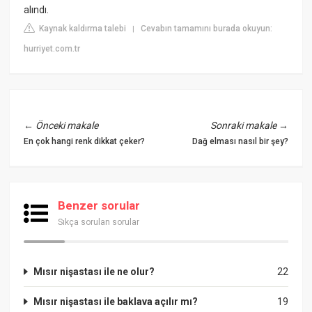
alındı.
Kaynak kaldırma talebi
Cevabın tamamını burada okuyun:
|
hurriyet.com.tr
←
Önceki makale
Sonraki makale
→
En çok hangi renk dikkat çeker?
Dağ elması nasıl bir şey?
Benzer sorular
Sıkça sorulan sorular
Mısır nişastası ile ne olur?
22
Mısır nişastası ile baklava açılır mı?
19