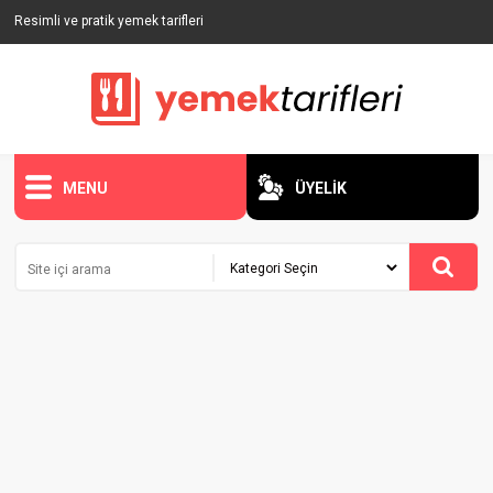
Resimli ve pratik yemek tarifleri
MENU
ÜYELİK