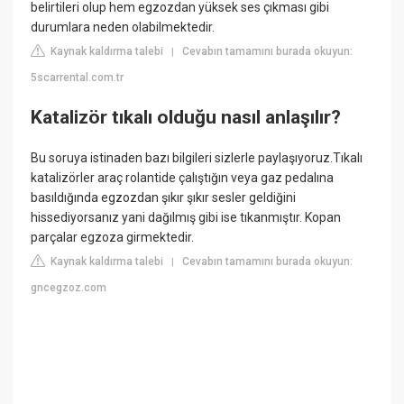
belirtileri olup hem egzozdan yüksek ses çıkması gibi
durumlara neden olabilmektedir.
Kaynak kaldırma talebi
Cevabın tamamını burada okuyun:
|
5scarrental.com.tr
Katalizör tıkalı olduğu nasıl anlaşılır?
Bu soruya istinaden bazı bilgileri sizlerle paylaşıyoruz.Tıkalı
katalizörler araç rolantide çalıştığın veya gaz pedalına
basıldığında egzozdan şıkır şıkır sesler geldiğini
hissediyorsanız yani dağılmış gibi ise tıkanmıştır. Kopan
parçalar egzoza girmektedir.
Kaynak kaldırma talebi
Cevabın tamamını burada okuyun:
|
gncegzoz.com