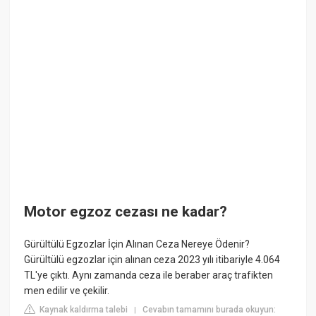
Motor egzoz cezası ne kadar?
Gürültülü Egzozlar İçin Alınan Ceza Nereye Ödenir?
Gürültülü egzozlar için alınan ceza 2023 yılı itibariyle 4.064
TL'ye çıktı. Aynı zamanda ceza ile beraber araç trafikten
men edilir ve çekilir.
Kaynak kaldırma talebi
Cevabın tamamını burada okuyun:
|