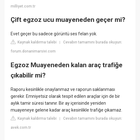
milliyet.com.tr
Çift egzoz ucu muayeneden geçer mi?
Evet geçer bu sadece görüntü ses felan yok.
Kaynak kaldırma talebi
Cevabın tamamını burada okuyun:
|
forum.donanimarsivi.com
Egzoz Muayeneden kalan araç trafiğe
çıkabilir mi?
Raporu kesinlikle onaylanmaz ve raporun saklanması
gerekir. Emniyetsiz olarak tespit edilen araçlar için de bir
aylık tamir süresi tanınır. Bir ay içerisinde yeniden
muayeneye gelene kadar araç kesinlikle trafiğe çıkamaz.
Kaynak kaldırma talebi
Cevabın tamamını burada okuyun:
|
avek.com.tr