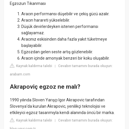
Egzozun Tıkanması
Aracın performansı düşebilir ve çekiş gücü azalır.
Aracın harareti yükselebilir.
Düşük devirlerdeyken istenen performansı
sağlayamaz.
Aracınız eskisinden daha fazla yakıt tüketmeye
başlayabilir.
Egzozdan gelen seste artış gözlenebilir.
Aracın içinde amonyak benzeri bir koku oluşabilir.
Kaynak kaldırma talebi
Cevabın tamamını burada okuyun:
|
arabam.com
Akrapoviç egzoz ne malı?
1990 yılında Sloven Yarışçı Igor Akrapovic tarafından
Slovenya'da kurulan Akrapovic, yenilikçi teknolojisi ve
etkileyici egzoz tasarımıyla kendi alanında öncü bir marka.
Kaynak kaldırma talebi
Cevabın tamamını burada okuyun:
|
blog.ugur.com.tr