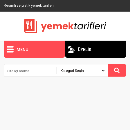
Resimli ve pratik yemek tarifleri
MENU
ÜYELİK