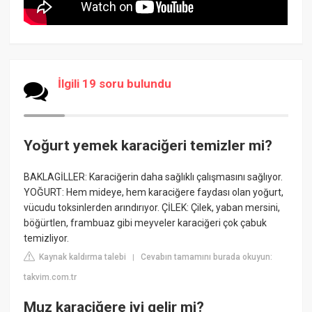
İlgili 19 soru bulundu
Yoğurt yemek karaciğeri temizler mi?
BAKLAGİLLER: Karaciğerin daha sağlıklı çalışmasını sağlıyor.
YOĞURT: Hem mideye, hem karaciğere faydası olan yoğurt,
vücudu toksinlerden arındırıyor. ÇİLEK: Çilek, yaban mersini,
böğürtlen, frambuaz gibi meyveler karaciğeri çok çabuk
temizliyor.
Kaynak kaldırma talebi
Cevabın tamamını burada okuyun:
|
takvim.com.tr
Muz karaciğere iyi gelir mi?