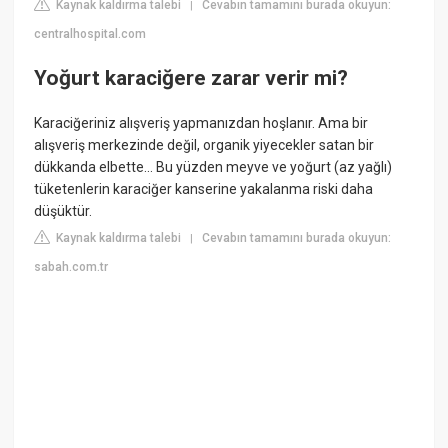
Kaynak kaldırma talebi
Cevabın tamamını burada okuyun:
|
centralhospital.com
Yoğurt karaciğere zarar verir mi?
Karaciğeriniz alışveriş yapmanızdan hoşlanır. Ama bir
alışveriş merkezinde değil, organik yiyecekler satan bir
dükkanda elbette... Bu yüzden meyve ve yoğurt (az yağlı)
tüketenlerin karaciğer kanserine yakalanma riski daha
düşüktür.
Kaynak kaldırma talebi
Cevabın tamamını burada okuyun:
|
sabah.com.tr