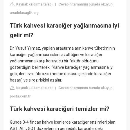
Kaynak kaldırma talebi
Cevabın tamamını burada okuyun:
|
anadolusaglik.org
Türk kahvesi karaciğer yağlanmasına iyi
gelir mi?
Dr. Yusuf Yılmaz, yapılan araştırmaların kahve tüketiminin
karaciğer yağlanması riskini azalttığını ve karaciğer
yağlanmasına karşı koruyucu bir faktör olduğunu
gösterdiğini belirterek, “Kahve karaciğer yağlanmasına iyi
gelir, ileri evre fibrozis (nedbe dokusu şeklinde karaciğer
hasarı) ve siroz riskini azaltır.
Kaynak kaldırma talebi
Cevabın tamamını burada okuyun:
|
posta.com.tr
Türk kahvesi karaciğeri temizler mi?
Günde 3-4 fincan kahve içenlerde karaciğer enzimleri olan
AST, ALT, GGT düzeylerinin gerilediği, karaciğerdeki