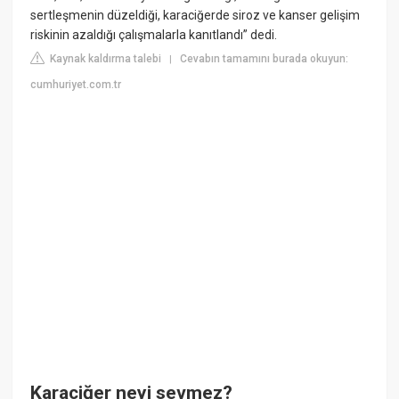
sertleşmenin düzeldiği, karaciğerde siroz ve kanser gelişim
riskinin azaldığı çalışmalarla kanıtlandı” dedi.
Kaynak kaldırma talebi
Cevabın tamamını burada okuyun:
|
cumhuriyet.com.tr
Karaciğer neyi sevmez?