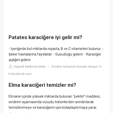
Patates karaciğere iyi gelir mi?
- İçeriğinde bol miktarda nişasta, B ve C vitaminleri bulunur. -
Şeker hastalarına faydalıdır. - Susuzluğu giderir. - Karaciğer
şişliğini giderir.
Kaynak kaldırma talebi
Cevabın tamamını burada okuyun: tr-
|
tr.facebook.com
Elma karaciğeri temizler mi?
Elmanın içinde yüksek miktarda bulunan “pektin” maddesi,
sindirim aşamasında vücudu toksinlerden arındırılarak
temizlenmeye ve karaciğerin işini kolaylaştırmaya yarar.