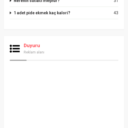
Nerenin sütlacı meşhur?
31
1 adet pide ekmek kaç kalori?
43
Duyuru
Reklam alanı