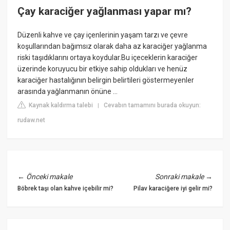
Çay karaciğer yağlanması yapar mı?
Düzenli kahve ve çay içenlerinin yaşam tarzı ve çevre
koşullarından bağımsız olarak daha az karaciğer yağlanma
riski taşıdıklarını ortaya koydular.Bu içeceklerin karaciğer
üzerinde koruyucu bir etkiye sahip oldukları ve henüz
karaciğer hastalığının belirgin belirtileri göstermeyenler
arasında yağlanmanın önüne ...
Kaynak kaldırma talebi
Cevabın tamamını burada okuyun:
|
rudaw.net
←
Önceki makale
Sonraki makale
→
Böbrek taşı olan kahve içebilir mi?
Pilav karaciğere iyi gelir mi?