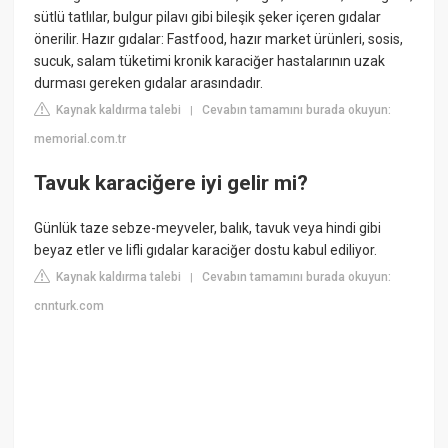
sütlü tatlılar, bulgur pilavı gibi bileşik şeker içeren gıdalar
önerilir. Hazır gıdalar: Fastfood, hazır market ürünleri, sosis,
sucuk, salam tüketimi kronik karaciğer hastalarının uzak
durması gereken gıdalar arasındadır.
Kaynak kaldırma talebi
Cevabın tamamını burada okuyun:
|
memorial.com.tr
Tavuk karaciğere iyi gelir mi?
Günlük taze sebze-meyveler, balık, tavuk veya hindi gibi
beyaz etler ve lifli gıdalar karaciğer dostu kabul ediliyor.
Kaynak kaldırma talebi
Cevabın tamamını burada okuyun:
|
cnnturk.com