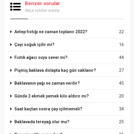
Benzer sorular
Sıkça sorulan sorular
Antep fıstığı ne zaman toplanır 2022?
22
Çayı soğuk içilir mi?
16
Fıstık ağacı suyu sever mi?
44
Pişmiş baklava dolapta kaç gün saklanır?
27
Baklavanın yağı ne zaman verilir?
45
Günde 2 ekmek yemek kilo aldırır mı?
20
Saat kaçtan sonra çay içilmemeli?
34
Baklavada tereyağ olur mu?
25