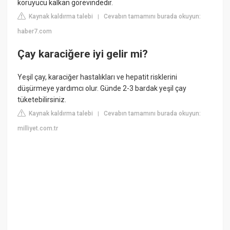
koruyucu kalkan görevindedir.
Kaynak kaldırma talebi
Cevabın tamamını burada okuyun:
|
haber7.com
Çay karaciğere iyi gelir mi?
Yeşil çay, karaciğer hastalıkları ve hepatit risklerini
düşürmeye yardımcı olur. Günde 2-3 bardak yeşil çay
tüketebilirsiniz.
Kaynak kaldırma talebi
Cevabın tamamını burada okuyun:
|
milliyet.com.tr