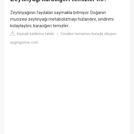
Zeytinyağının faydaları saymakla bitmiyor. Doğanın
mucizesi zeytinyağı metabolizmayı hızlandırır, sindirimi
kolaylaştırır, karaciğeri temizler.
Kaynak kaldırma talebi
Cevabın tamamını burada okuyun:
|
aygingurme.com