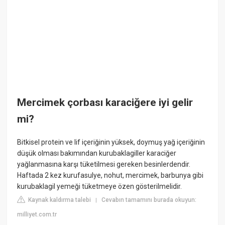
Mercimek çorbası karaciğere iyi gelir
mi?
Bitkisel protein ve lif içeriğinin yüksek, doymuş yağ içeriğinin
düşük olması bakımından kurubaklagiller karaciğer
yağlanmasına karşı tüketilmesi gereken besinlerdendir.
Haftada 2 kez kurufasulye, nohut, mercimek, barbunya gibi
kurubaklagil yemeği tüketmeye özen gösterilmelidir.
Kaynak kaldırma talebi
Cevabın tamamını burada okuyun:
|
milliyet.com.tr