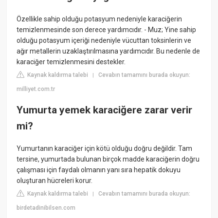
Özellikle sahip olduğu potasyum nedeniyle karaciğerin
temizlenmesinde son derece yardımcıdır. - Muz; Yine sahip
olduğu potasyum içeriği nedeniyle vücuttan toksinlerin ve
ağır metallerin uzaklaştırılmasına yardımcıdır. Bu nedenle de
karaciğer temizlenmesini destekler.
Kaynak kaldırma talebi
Cevabın tamamını burada okuyun:
|
milliyet.com.tr
Yumurta yemek karaciğere zarar verir
mi?
Yumurtanın karaciğer için kötü olduğu doğru değildir. Tam
tersine, yumurtada bulunan birçok madde karaciğerin doğru
çalışması için faydalı olmanın yanı sıra hepatik dokuyu
oluşturan hücreleri korur.
Kaynak kaldırma talebi
Cevabın tamamını burada okuyun:
|
birdetadinibilsen.com