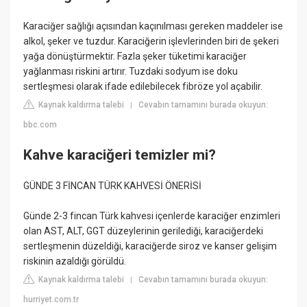
Karaciğer sağlığı açısından kaçınılması gereken maddeler ise
alkol, şeker ve tuzdur. Karaciğerin işlevlerinden biri de şekeri
yağa dönüştürmektir. Fazla şeker tüketimi karaciğer
yağlanması riskini artırır. Tuzdaki sodyum ise doku
sertleşmesi olarak ifade edilebilecek fibröze yol açabilir.
Kaynak kaldırma talebi
Cevabın tamamını burada okuyun:
|
bbc.com
Kahve karaciğeri temizler mi?
GÜNDE 3 FİNCAN TÜRK KAHVESİ ÖNERİSİ
Günde 2-3 fincan Türk kahvesi içenlerde karaciğer enzimleri
olan AST, ALT, GGT düzeylerinin gerilediği, karaciğerdeki
sertleşmenin düzeldiği, karaciğerde siroz ve kanser gelişim
riskinin azaldığı görüldü.
Kaynak kaldırma talebi
Cevabın tamamını burada okuyun:
|
hurriyet.com.tr