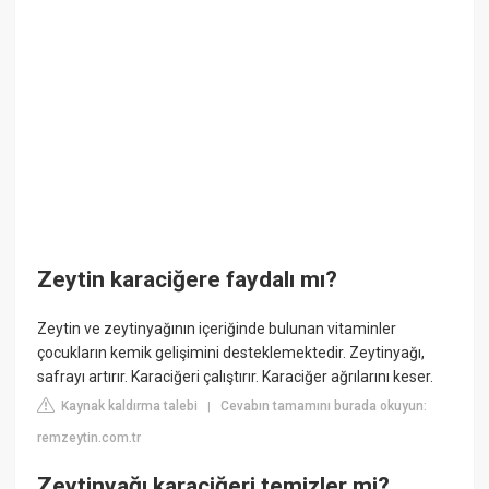
Zeytin karaciğere faydalı mı?
Zeytin ve zeytinyağının içeriğinde bulunan vitaminler
çocukların kemik gelişimini desteklemektedir. Zeytinyağı,
safrayı artırır. Karaciğeri çalıştırır. Karaciğer ağrılarını keser.
Kaynak kaldırma talebi
Cevabın tamamını burada okuyun:
|
remzeytin.com.tr
Zeytinyağı karaciğeri temizler mi?