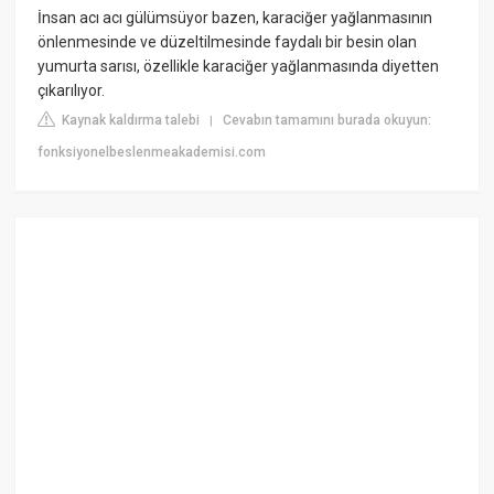
İnsan acı acı gülümsüyor bazen, karaciğer yağlanmasının
önlenmesinde ve düzeltilmesinde faydalı bir besin olan
yumurta sarısı, özellikle karaciğer yağlanmasında diyetten
çıkarılıyor.
Kaynak kaldırma talebi
Cevabın tamamını burada okuyun:
|
fonksiyonelbeslenmeakademisi.com