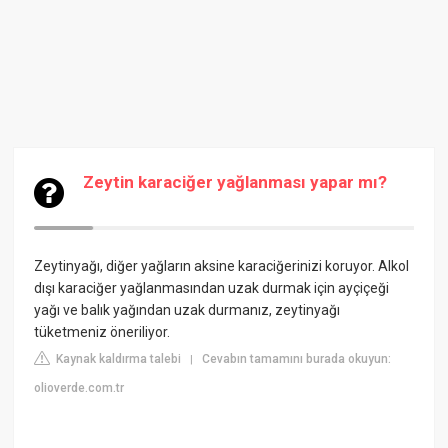
Zeytin karaciğer yağlanması yapar mı?
Zeytinyağı, diğer yağların aksine karaciğerinizi koruyor. Alkol
dışı karaciğer yağlanmasından uzak durmak için ayçiçeği
yağı ve balık yağından uzak durmanız, zeytinyağı
tüketmeniz öneriliyor.
Kaynak kaldırma talebi
Cevabın tamamını burada okuyun:
|
olioverde.com.tr