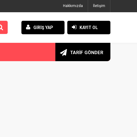
Hakkımızda
İletişim
GİRİŞ YAP
KAYIT OL
TARİF GÖNDER