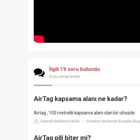
İlgili 19 soru bulundu
Soru cevap kısmı
AirTag kapsama alanı ne kadar?
Airtag , 100 metrelik kapsama alanı olan bir cihazdır.
Kaynak kaldırma talebi
Cevabın tamamını burada okuy
|
AirTag pili biter mi?