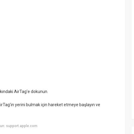
akındaki AirTag'e dokunun.
AirTag'in yerini bulmak için hareket etmeye başlayın ve
un: support.apple.com