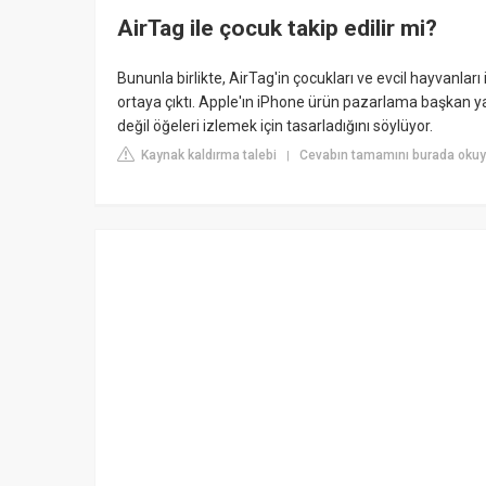
AirTag ile çocuk takip edilir mi?
Bununla birlikte, AirTag'in çocukları ve evcil hayvanlar
ortaya çıktı. Apple'ın iPhone ürün pazarlama başkan yar
değil öğeleri izlemek için tasarladığını söylüyor.
Kaynak kaldırma talebi
Cevabın tamamını burada okuy
|