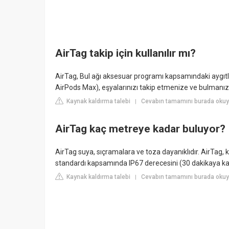
AirTag takip için kullanılır mı?
AirTag, Bul ağı aksesuar programı kapsamındaki aygıtla
AirPods Max), eşyalarınızı takip etmenize ve bulmanıza 
Kaynak kaldırma talebi
Cevabın tamamını burada okuy
|
AirTag kaç metreye kadar buluyor?
AirTag suya, sıçramalara ve toza dayanıklıdır. AirTag, k
standardı kapsamında IP67 derecesini (30 dakikaya ka
Kaynak kaldırma talebi
Cevabın tamamını burada okuy
|