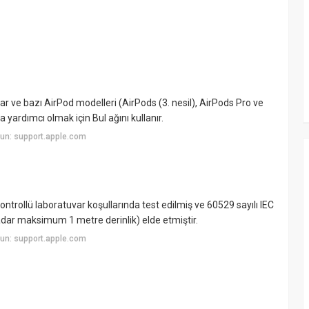
r ve bazı AirPod modelleri (AirPods (3. nesil), AirPods Pro ve
yardımcı olmak için Bul ağını kullanır.
un: support.apple.com
ontrollü laboratuvar koşullarında test edilmiş ve 60529 sayılı IEC
dar maksimum 1 metre derinlik) elde etmiştir.
un: support.apple.com