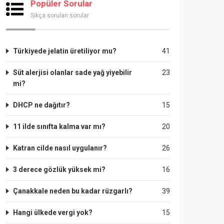
Popüler Sorular
Sıkça sorulan sorular
Türkiyede jelatin üretiliyor mu?
41
Süt alerjisi olanlar sade yağ yiyebilir
23
mi?
DHCP ne dağıtır?
15
11 ilde sınıfta kalma var mı?
20
Katran cilde nasıl uygulanır?
26
3 derece gözlük yüksek mi?
16
Çanakkale neden bu kadar rüzgarlı?
39
Hangi ülkede vergi yok?
15