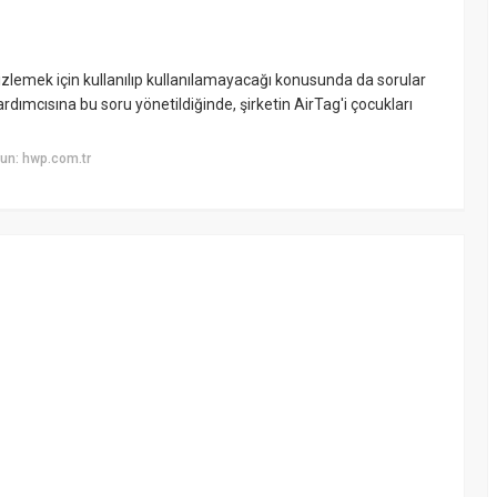
ı izlemek için kullanılıp kullanılamayacağı konusunda da sorular
dımcısına bu soru yönetildiğinde, şirketin AirTag'i çocukları
un: hwp.com.tr