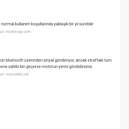
ormal kullanım koşullarında yaklaşık bir yıl sürebilir.
yun: incehesap.com
rün bluetooth üzerinden sinyal gönderiyor, ancak etraftaki tüm
ne sahibi biri geçerse motorun yerini görebilirsiniz.
n: motosiklet.net