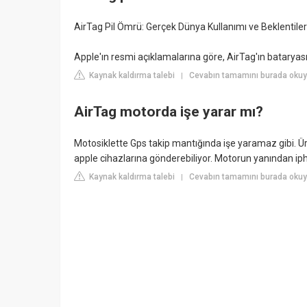
AirTag Pil Ömrü: Gerçek Dünya Kullanımı ve Beklentiler
Apple'ın resmi açıklamalarına göre, AirTag'ın bataryası n
Kaynak kaldırma talebi
Cevabın tamamını burada oku
|
AirTag motorda işe yarar mı?
Motosiklette Gps takip mantığında işe yaramaz gibi. Ü
apple cihazlarına gönderebiliyor. Motorun yanından ipho
Kaynak kaldırma talebi
Cevabın tamamını burada okuyu
|