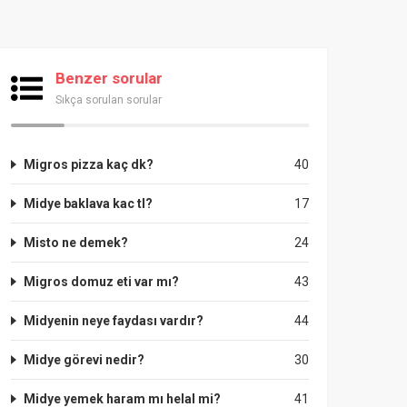
Benzer sorular
Sıkça sorulan sorular
Migros pizza kaç dk?
40
Midye baklava kac tl?
17
Misto ne demek?
24
Migros domuz eti var mı?
43
Midyenin neye faydası vardır?
44
Midye görevi nedir?
30
Midye yemek haram mı helal mi?
41