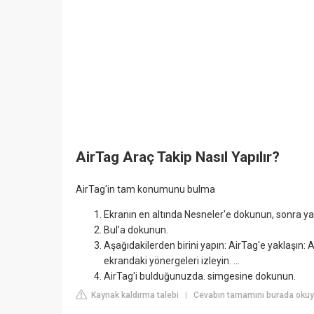
AirTag Araç Takip Nasıl Yapılır?
AirTag'in tam konumunu bulma
Ekranın en altında Nesneler'e dokunun, sonra y
Bul'a dokunun.
Aşağıdakilerden birini yapın: AirTag'e yaklaşın: 
ekrandaki yönergeleri izleyin. ...
AirTag'i bulduğunuzda. simgesine dokunun.
Kaynak kaldırma talebi
Cevabın tamamını burada okuy
|