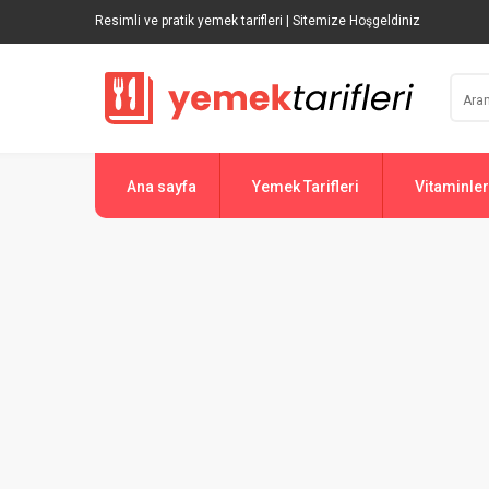
Resimli ve pratik yemek tarifleri | Sitemize Hoşgeldiniz
Ana sayfa
Yemek Tarifleri
Vitaminler